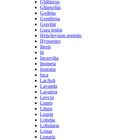
Ghibiscus
Ghipsofila
Godetia
Gomfrena
Gravilat
Gura leului
Helichrysum argintiu
Hypoestes
Iberis
In
Incarvilia
Ipomeia
Isotoma
Iuca
Lacfioli
Lavanda
Lavatera
Levcoi
Liatris
Lihnis
Liupin
Lobelia
Lobularia
Lonas
Lunaria