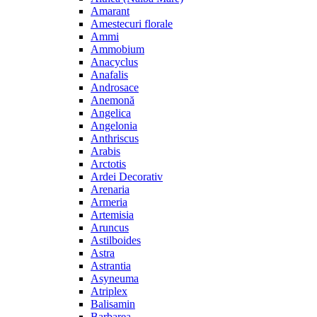
Amarant
Amestecuri florale
Ammi
Ammobium
Anacyclus
Anafalis
Androsace
Anemonă
Angelica
Angelonia
Anthriscus
Arabis
Arctotis
Ardei Decorativ
Arenaria
Armeria
Artemisia
Aruncus
Astilboides
Astra
Astrantia
Asyneuma
Atriplex
Balisamin
Barbarea