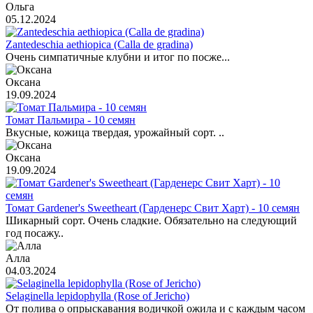
Ольга
05.12.2024
Zantedeschia aethiopica (Calla de gradina)
Очень симпатичные клубни и итог по посже...
Оксана
19.09.2024
Томат Пальмира - 10 семян
Вкусные, кожица твердая, урожайный сорт. ..
Оксана
19.09.2024
Томат Gardener's Sweetheart (Гарденерс Свит Харт) - 10 семян
Шикарный сорт. Очень сладкие. Обязательно на следующий
год посажу..
Алла
04.03.2024
Selaginella lepidophylla (Rose of Jericho)
От полива о опрыскавания водичкой ожила и с каждым часом