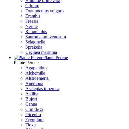
Bulbi de primavara
Crinum
Dranunculus vulgaris
Eranthis
Freesiа
Nerine
Ranunculus
Sauromatum venosum
Selaginella
Sprekelia
Urginea maritima
Plante Perene
Plante Perene
Agapanthus
Alchemilla
Alstroemeria
Anemona
Asclepias tuberosa
Astilba
Bujori
Canna
Crin de zi
Dicentra
Eryngium
Floxa