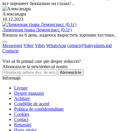
все хорошеет буквально на глазах! ..
Александра
10.12.2023
Лимонная трава Лемонграсс (0.1г)
Взошла на 6 день, надеюсь вырастить хорошие кустики..
Messenger
Viber
Viber
WhatsApp
contact@babyplants.md
Contacte
Vrei să fii primul care știe despre reduceri?
Aboneaza-te la newsletter-ul nostru
Abonează-te
Informaţii
Livrare
Despre magazin
Achitare
Condițiile de acord
Politica de confidențialitate
Cookies
Contact
Returnări
Harta sitului