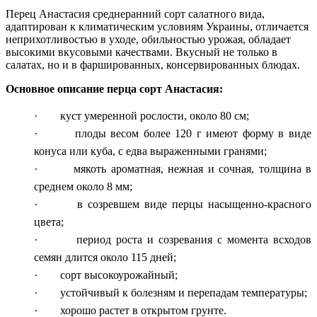
Перец Анастасия среднеранний сорт салатного вида,
адаптирован к климатическим условиям Украины, отличается
неприхотливостью в уходе, обильностью урожая, обладает
высокими вкусовыми качествами. Вкусный не только в
салатах, но и в фаршированных, консервированных блюдах.
Основное описание перца сорт Анастасия:
·
куст умеренной рослости, около 80 см;
·
плоды весом более 120 г имеют форму в виде
конуса или куба, с едва выраженными гранями;
·
мякоть ароматная, нежная и сочная, толщина в
среднем около 8 мм;
·
в созревшем виде перцы насыщенно-красного
цвета;
·
период роста и созревания с момента всходов
семян длится около 115 дней;
·
сорт высокоурожайный;
·
устойчивый к болезням и перепадам температуры;
·
хорошо растет в открытом грунте.