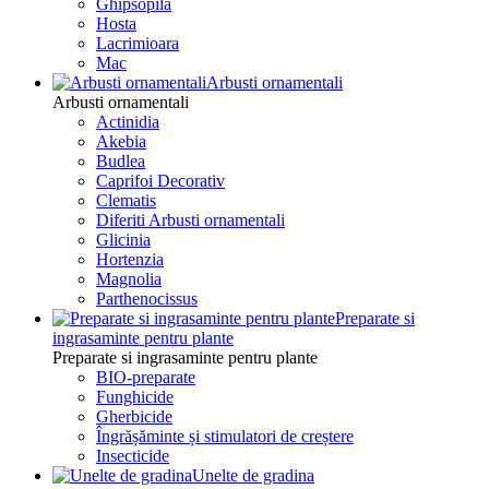
Ghipsopila
Hosta
Lacrimioara
Mac
Arbusti ornamentali
Arbusti ornamentali
Actinidia
Akebia
Budlea
Caprifoi Decorativ
Clematis
Diferiti Arbusti ornamentali
Glicinia
Hortenzia
Magnolia
Parthenocissus
Preparate si
ingrasaminte pentru plante
Preparate si ingrasaminte pentru plante
BIO-preparate
Funghicide
Gherbicide
Îngrășăminte și stimulatori de creștere
Insecticide
Unelte de gradina