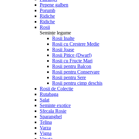
Pepene galben
Porumb
Ridiche
Ridiche
Rosii
Semințe legume
Rosii Inalte
Rosii cu Crestere Medie
Rosii Joase
Rosii Pitice (Dwarf)
Rosii cu Fructe Mari
Rosii pentru Balcon
Rosii pentru Conservare
Rosii pentru Sere
Rosii pentru cimp deschis
Rosii de Colectie
Rutabaga
Salat
Seminte exotice
Sfecala Rosie
Sparanghel
Telina
Varza
Vigna
Vinata