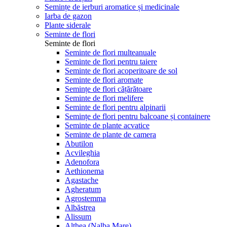
Semințe de ierburi aromatice și medicinale
Iarba de gazon
Plante siderale
Seminte de flori
Seminte de flori
Seminte de flori multeanuale
Seminte de flori pentru taiere
Seminte de flori acoperitoare de sol
Seminte de flori aromate
Semințe de flori cățărătoare
Seminte de flori melifere
Seminte de flori pentru alpinarii
Semințe de flori pentru balcoane și containere
Seminte de plante acvatice
Seminte de plante de camera
Abutilon
Acvileghia
Adenofora
Aethionema
Agastache
Agheratum
Agrostemma
Albăstrea
Alissum
Althea (Nalba Mare)