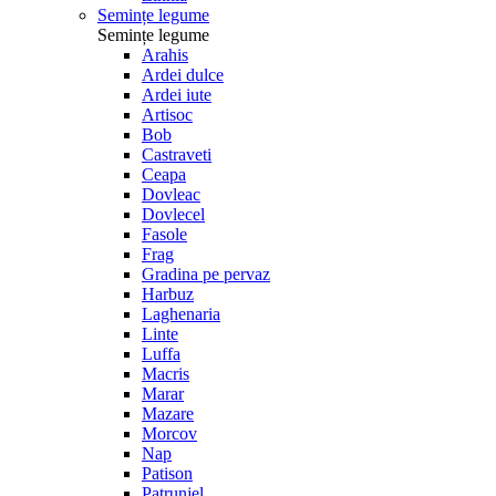
Semințe legume
Semințe legume
Arahis
Ardei dulce
Ardei iute
Artisoc
Bob
Castraveti
Ceapa
Dovleac
Dovlecel
Fasole
Frag
Gradina pe pervaz
Harbuz
Laghenaria
Linte
Luffa
Macris
Marar
Mazare
Morcov
Nap
Patison
Patrunjel