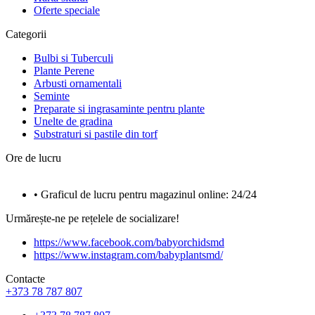
Oferte speciale
Categorii
Bulbi si Tuberculi
Plante Perene
Arbusti ornamentali
Seminte
Preparate si ingrasaminte pentru plante
Unelte de gradina
Substraturi si pastile din torf
Ore de lucru
• Graficul de lucru pentru magazinul online: 24/24
Urmărește-ne pe rețelele de socializare!
https://www.facebook.com/babyorchidsmd
https://www.instagram.com/babyplantsmd/
Contacte
+373 78 787 807