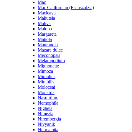
Mac
Mac Californian (Eschszolzia)
Macleaya
Maliutela
Maliva
Malopa
Margareta
Matiola
Maurandia
Mazare dulce
Meconopsis
Melampodium
Mignonette
Mimoza
Mimulius
Mirabilis
Moloceai
Monarda
Nasturtium
Nemophila
Nighela
Nimezia
Nirembergia
Nivyanik
Nu ma uita