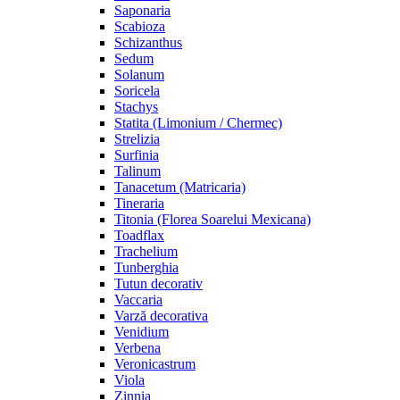
Saponaria
Scabioza
Schizanthus
Sedum
Solanum
Soricela
Stachys
Statita (Limonium / Chermec)
Strelizia
Surfinia
Talinum
Tanacetum (Matricaria)
Tineraria
Titonia (Florea Soarelui Mexicana)
Toadflax
Trachelium
Tunberghia
Tutun decorativ
Vaccaria
Varză decorativa
Venidium
Verbena
Veronicastrum
Viola
Zinnia