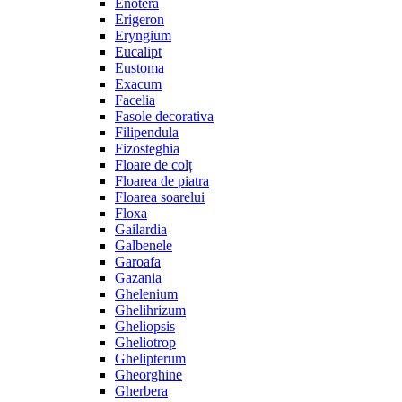
Enotera
Erigeron
Eryngium
Eucalipt
Eustoma
Exacum
Facelia
Fasole decorativa
Filipendula
Fizosteghia
Floare de colț
Floarea de piatra
Floarea soarelui
Floxa
Gailardia
Galbenele
Garoafa
Gazania
Ghelenium
Ghelihrizum
Gheliopsis
Gheliotrop
Ghelipterum
Gheorghine
Gherbera