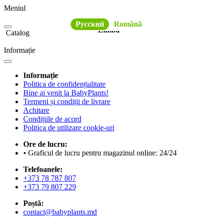
Meniul
Русский
Română
Limba
Catalog
Informație
Informație
Politica de confidențialitate
Bine ai venit la BabyPlants!
Termeni și condiții de livrare
Achitare
Condițiile de acord
Politica de utilizare cookie-uri
Ore de lucru:
• Graficul de lucru pentru magazinul online: 24/24
Telefoanele:
+373 78 787 807
+373 79 807 229
Poștă:
contact@babyplants.md