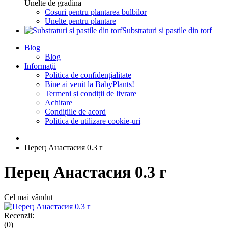
Unelte de gradina
Cosuri pentru plantarea bulbilor
Unelte pentru plantare
Substraturi si pastile din torf
Blog
Blog
Informaţii
Politica de confidențialitate
Bine ai venit la BabyPlants!
Termeni și condiții de livrare
Achitare
Condițiile de acord
Politica de utilizare cookie-uri
Перец Анастасия 0.3 г
Перец Анастасия 0.3 г
Cel mai vândut
Recenzii:
(0)