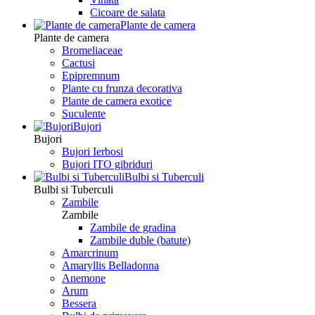
Сicoare de salata
Plante de camera
Plante de camera
Bromeliaceae
Cactusi
Epipremnum
Plante cu frunza decorativa
Plante de camera exotice
Suculente
Bujori
Bujori
Bujori Ierbosi
Bujori ITO gibriduri
Bulbi si Tuberculi
Bulbi si Tuberculi
Zambile
Zambile
Zambile de gradina
Zambile duble (batute)
Amarcrinum
Amaryllis Belladonna
Anemone
Arum
Bessera