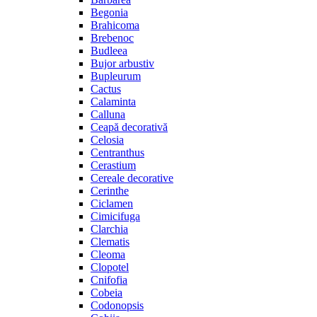
Begonia
Brahicoma
Brebenoc
Budleea
Bujor arbustiv
Bupleurum
Cactus
Calaminta
Calluna
Ceapă decorativă
Celosia
Centranthus
Cerastium
Cereale decorative
Cerinthe
Ciclamen
Cimicifuga
Clarchia
Clematis
Cleoma
Clopotel
Cnifofia
Cobeia
Codonopsis