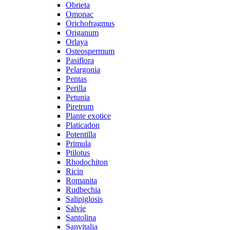
Obrieta
Omonac
Orichofragmus
Origanum
Orlaya
Osteospermum
Pasiflora
Pelargonia
Pentas
Perilla
Petunia
Piretrum
Plante exotice
Platicadon
Potentilla
Primula
Ptilotus
Rhodochiton
Ricin
Romanita
Rudbechia
Salipiglosis
Salvie
Santolina
Sanvitalia