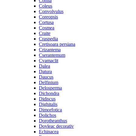
Cohiia
Coleus
Convolvulus
Coreopsis
Cortusa
Cosmea
Craite
Craspedia
Cretisoara persiana
Crizantema
Cserantemum
Cvamaclit
Dalea
Datura
Daucus
Delfinium
Delosperma
Dichondra
Didiscus
Dighitalis
Dimorfotica
Dolichos
Dorotheanthus
Dovleac decorativ
Echinacea