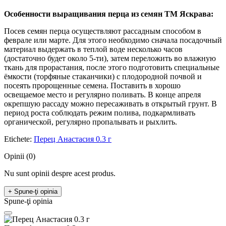
Особенности выращивания перца из семян ТМ Яскрава:
Посев семян перца осуществляют рассадным способом в
феврале или марте. Для этого необходимо сначала посадочный
материал выдержать в теплой воде несколько часов
(достаточно будет около 5-ти), затем переложить во влажную
ткань для прорастания, после этого подготовить специальные
ёмкости (торфяные стаканчики) с плодородной почвой и
посеять пророщенные семена. Поставить в хорошо
освещаемое место и регулярно поливать. В конце апреля
окрепшую рассаду можно пересаживать в открытый грунт. В
период роста соблюдать режим полива, подкармливать
органической, регулярно пропалывать и рыхлить.
Etichete:
Перец Анастасия 0.3 г
Opinii (0)
Nu sunt opinii despre acest produs.
+ Spune-ţi opinia
Spune-ţi opinia