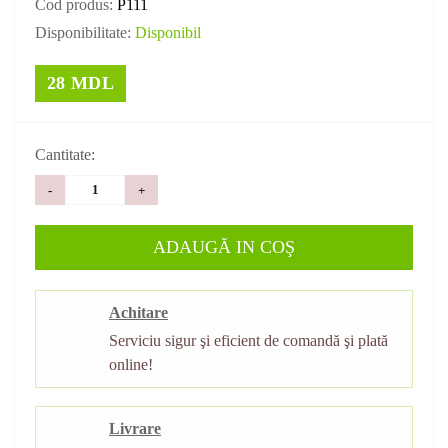
Cod produs:
P111
Disponibilitate:
Disponibil
28 MDL
Cantitate:
-
+
ADAUGĂ IN COŞ
Achitare
Serviciu sigur şi eficient de comandă şi plată
online!
Livrare