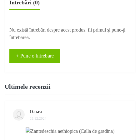
Întrebări
(0)
Nu există întrebări despre acest produs, fii primul și pune-ți
întrebarea.
+ Pune o intrebare
Ultimele recenzii
Ольга
05.12.2024