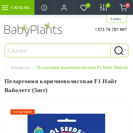
0
0
0
CATALOG
Limba
+373 78 787 807
Pelargonia
Пеларгония коричневолистная F1 Найт Вайолетт
Пеларгония коричневолистная F1 Найт
Вайолетт (5шт)
Cel mai vândut