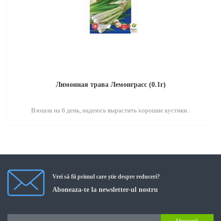
Лимонная трава Лемонграсс (0.1г)
Взошла на 6 день, надеюсь вырастить хорошие кустики..
Vrei să fii primul care știe despre reduceri?
Aboneaza-te la newsletter-ul nostru
Abonează-