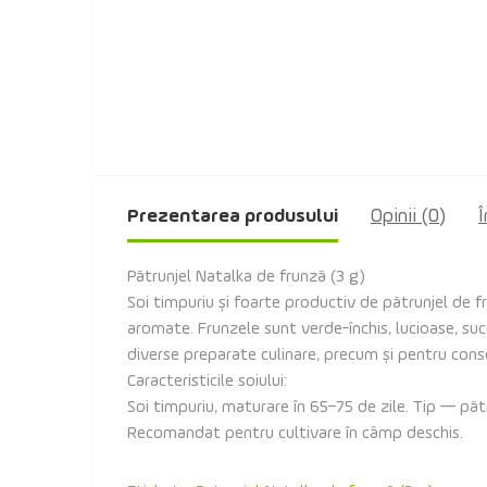
Prezentarea produsului
Opinii (0)
Î
Pătrunjel Natalka de frunză (3 g)
Soi timpuriu și foarte productiv de pătrunjel de 
aromate. Frunzele sunt verde-închis, lucioase, sucu
diverse preparate culinare, precum și pentru conse
Caracteristicile soiului:
Soi timpuriu, maturare în 65–75 de zile. Tip — pă
Recomandat pentru cultivare în câmp deschis.