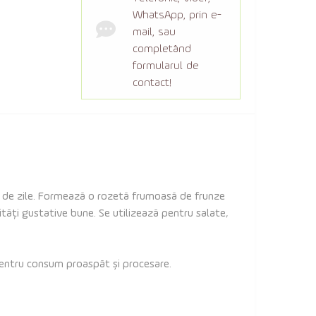
WhatsApp, prin e-
mail, sau
completând
formularul de
contact!
75 de zile. Formează o rozetă frumoasă de frunze
ități gustative bune. Se utilizează pentru salate,
 pentru consum proaspăt și procesare.