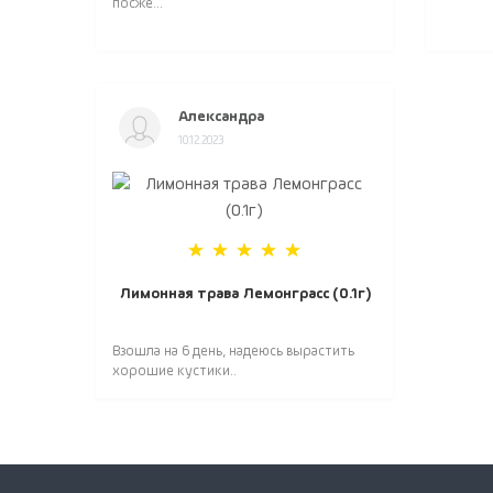
посже...
Александра
10.12.2023
Лимонная трава Лемонграсс (0.1г)
Взошла на 6 день, надеюсь вырастить
хорошие кустики..