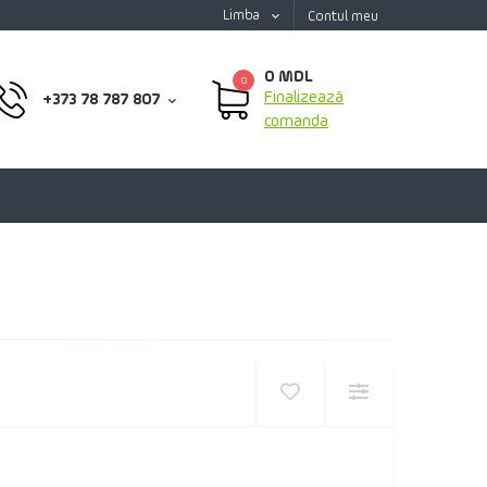
Limba
Contul meu
0 MDL
0
Finalizează
+373 78 787 807
comanda