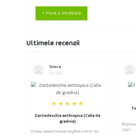
+ Pune o intrebare
Ultimele recenzii
Ольга
05.12.2024
То
Zantedeschia aethiopica (Calla de
gradina)
Вкусны
сорт. ..
Очень симпатичные клубни и итог по