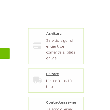
Achitare
Serviciu sigur şi
eficient de
comandă şi plată
online!
Livrare
Livrare în toată
țara!
Contactează-ne
Telefonic, Viber,