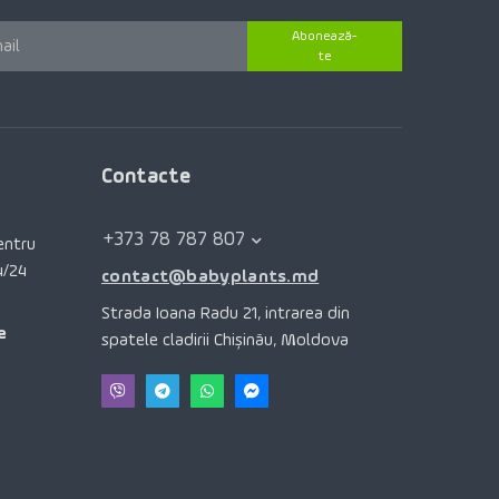
Abonează-
te
Contacte
+373 78 787 807
pentru
4/24
contact@babyplants.md
Strada Ioana Radu 21, intrarea din
e
spatele cladirii Chișinău, Moldova