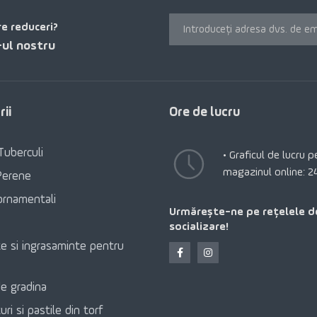
re reduceri?
ul nostru
ii
Ore de lucru
Tuberculi
• Graficul de lucru 
magazinul online: 2
Perene
ornamentali
Urmărește-ne pe rețelele d
socializare!
e si ingrasaminte pentru
e gradina
ri si pastile din torf