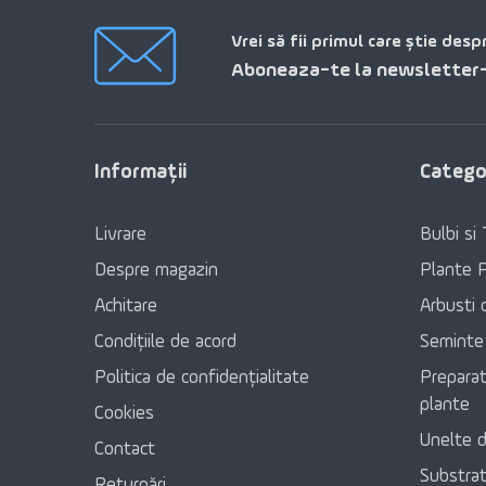
Vrei să fii primul care știe desp
Aboneaza-te la newsletter-
Informaţii
Categor
Livrare
Bulbi si 
Despre magazin
Plante 
Achitare
Arbusti 
Condițiile de acord
Seminte
Politica de confidențialitate
Preparat
plante
Cookies
Unelte d
Contact
Substratu
Returnări