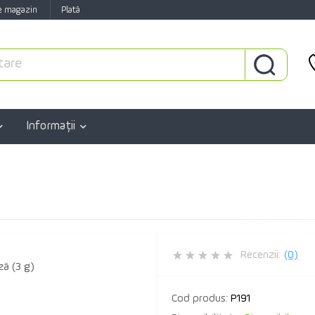
e magazin
Plată
Informaţii
Recenzii:
(0)
Cod produs:
P191