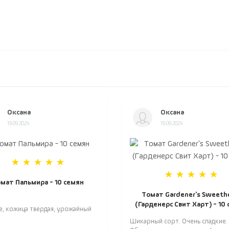
Оксана
Оксана
19.09.2024
19.09.2024
мат Пальмира - 10 семян
Томат Gardener's Sweeth
(Гарденерс Свит Харт) - 10
е, кожица твердая, урожайный
Шикарный сорт. Очень сладкие.