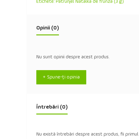
Etichete:
Patrunjel Natalka de frunză (3 g)
Opinii (0)
Nu sunt opinii despre acest produs.
+ Spune-ţi opinia
Întrebări
(0)
Nu există întrebări despre acest produs, fii primul