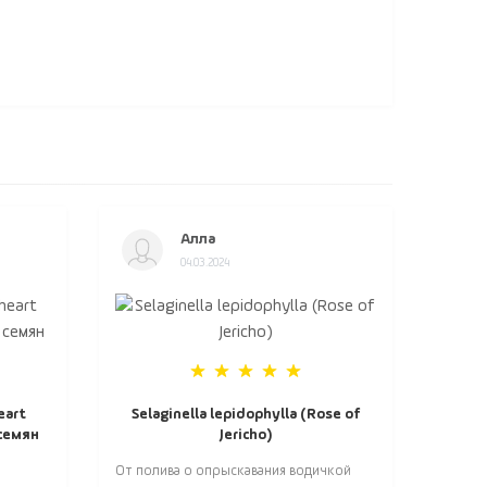
Алла
04.03.2024
eart
Selaginella lepidophylla (Rose of
 семян
Jericho)
От полива о опрыскавания водичкой