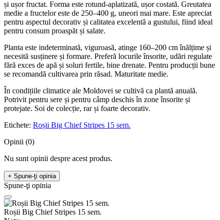
și ușor fructat. Forma este rotund-aplatizată, ușor costată. Greutatea
medie a fructelor este de 250–400 g, uneori mai mare. Este apreciat
pentru aspectul decorativ și calitatea excelentă a gustului, fiind ideal
pentru consum proaspăt și salate.
Planta este indeterminată, viguroasă, atinge 160–200 cm înălțime și
necesită susținere și formare. Preferă locurile însorite, udări regulate
fără exces de apă și soluri fertile, bine drenate. Pentru producții bune
se recomandă cultivarea prin răsad. Maturitate medie.
În condițiile climatice ale Moldovei se cultivă ca plantă anuală.
Potrivit pentru sere și pentru câmp deschis în zone însorite și
protejate. Soi de colecție, rar și foarte decorativ.
Etichete:
Roșii Big Chief Stripes 15 sem.
Opinii (0)
Nu sunt opinii despre acest produs.
+ Spune-ţi opinia
Spune-ţi opinia
Roșii Big Chief Stripes 15 sem.