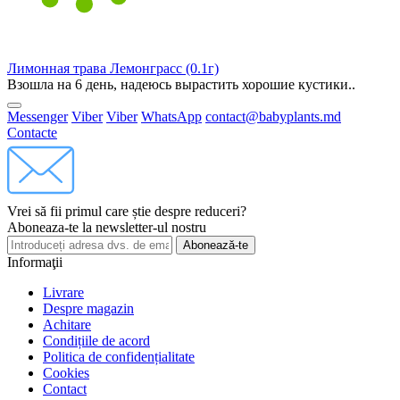
Лимонная трава Лемонграсс (0.1г)
Взошла на 6 день, надеюсь вырастить хорошие кустики..
Messenger
Viber
Viber
WhatsApp
contact@babyplants.md
Contacte
Vrei să fii primul care știe despre reduceri?
Aboneaza-te la newsletter-ul nostru
Abonează-te
Informaţii
Livrare
Despre magazin
Achitare
Condițiile de acord
Politica de confidențialitate
Cookies
Contact