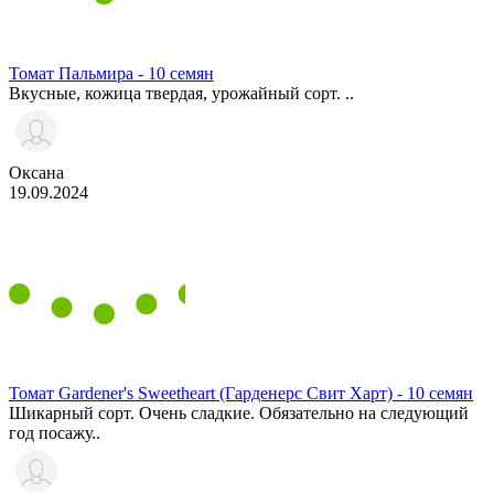
Томат Пальмира - 10 семян
Вкусные, кожица твердая, урожайный сорт. ..
Оксана
19.09.2024
Томат Gardener's Sweetheart (Гарденерс Свит Харт) - 10 семян
Шикарный сорт. Очень сладкие. Обязательно на следующий
год посажу..