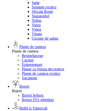
Salat
Seminte exotice
Sfecala Rosie
Sparanghel
Telina
Varza
Vigna
Vinata
Сicoare de salata
Plante de camera
Plante de camera
Bromeliaceae
Cactusi
Epipremnum
Plante cu frunza decorativa
Plante de camera exotice
Suculente
Bujori
Bujori
Bujori Ierbosi
Bujori ITO gibriduri
Bulbi si Tuberculi