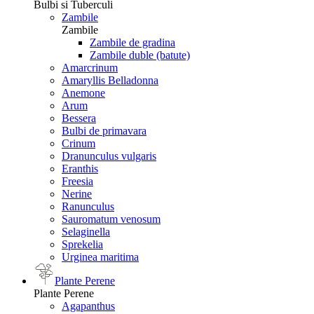
Bulbi si Tuberculi
Zambile
Zambile
Zambile de gradina
Zambile duble (batute)
Amarcrinum
Amaryllis Belladonna
Anemone
Arum
Bessera
Bulbi de primavara
Crinum
Dranunculus vulgaris
Eranthis
Freesiа
Nerine
Ranunculus
Sauromatum venosum
Selaginella
Sprekelia
Urginea maritima
Plante Perene
Plante Perene
Agapanthus