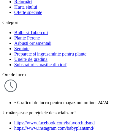
Returnări
Harta sitului
Oferte speciale
Categorii
Bulbi si Tuberculi
Plante Perene
Arbusti ornamentali
Seminte
Preparate si ingrasaminte pentru plante
Unelte de gradina
Substraturi si pastile din torf
Ore de lucru
• Graficul de lucru pentru magazinul online: 24/24
Urmărește-ne pe rețelele de socializare!
https://www.facebook.com/babyorchidsmd
https://www.instagram.com/babyplantsmd/