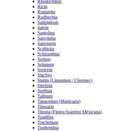
Rhodochiton
Ricin
Romanita
Rudbechia
Salipiglosis
Salvie
Santolina
Sanvitalia
Saponaria
Scabioza
Schizanthus
Sedum
Solanum
Soricela
Stachys
Statita (Limonium / Chermec)
Strelizia
Surfinia
Talinum
Tanacetum (Matricaria)
Tineraria
Titonia (Florea Soarelui Mexicana)
Toadflax
Trachelium
Tunberghia