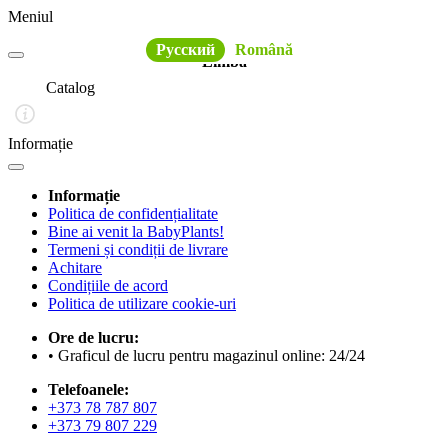
Meniul
Русский
Română
Limba
Catalog
Informație
Informație
Politica de confidențialitate
Bine ai venit la BabyPlants!
Termeni și condiții de livrare
Achitare
Condițiile de acord
Politica de utilizare cookie-uri
Ore de lucru:
• Graficul de lucru pentru magazinul online: 24/24
Telefoanele:
+373 78 787 807
+373 79 807 229