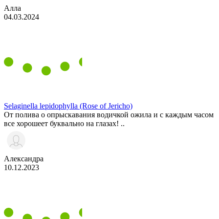
Алла
04.03.2024
Selaginella lepidophylla (Rose of Jericho)
От полива о опрыскавания водичкой ожила и с каждым часом
все хорошеет буквально на глазах! ..
Александра
10.12.2023