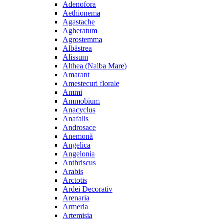
Adenofora
Aethionema
Agastache
Agheratum
Agrostemma
Albăstrea
Alissum
Althea (Nalba Mare)
Amarant
Amestecuri florale
Ammi
Ammobium
Anacyclus
Anafalis
Androsace
Anemonă
Angelica
Angelonia
Anthriscus
Arabis
Arctotis
Ardei Decorativ
Arenaria
Armeria
Artemisia