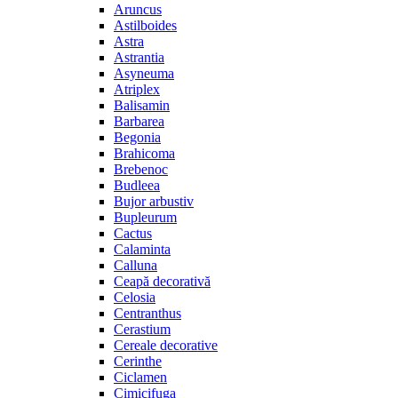
Aruncus
Astilboides
Astra
Astrantia
Asyneuma
Atriplex
Balisamin
Barbarea
Begonia
Brahicoma
Brebenoc
Budleea
Bujor arbustiv
Bupleurum
Cactus
Calaminta
Calluna
Ceapă decorativă
Celosia
Centranthus
Cerastium
Cereale decorative
Cerinthe
Ciclamen
Cimicifuga