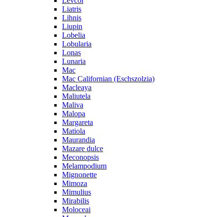
Levcoi
Liatris
Lihnis
Liupin
Lobelia
Lobularia
Lonas
Lunaria
Mac
Mac Californian (Eschszolzia)
Macleaya
Maliutela
Maliva
Malopa
Margareta
Matiola
Maurandia
Mazare dulce
Meconopsis
Melampodium
Mignonette
Mimoza
Mimulius
Mirabilis
Moloceai