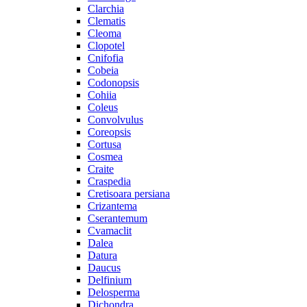
Clarchia
Clematis
Cleoma
Clopotel
Cnifofia
Cobeia
Codonopsis
Cohiia
Coleus
Convolvulus
Coreopsis
Cortusa
Cosmea
Craite
Craspedia
Cretisoara persiana
Crizantema
Cserantemum
Cvamaclit
Dalea
Datura
Daucus
Delfinium
Delosperma
Dichondra