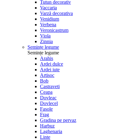
Tutun decorativ
Vaccaria
Varză decorativa
Venidium
Verbena
Veronicastrum
Viola
Zinnia
Semințe legume
Semințe legume
Arahis
Ardei dulce
Ardei iute
Artisoc
Bob
Castraveti
Ceapa
Dovleac
Dovlecel
Fasole
Frag
Gradina pe pervaz
Harbuz
Laghenaria
Linte