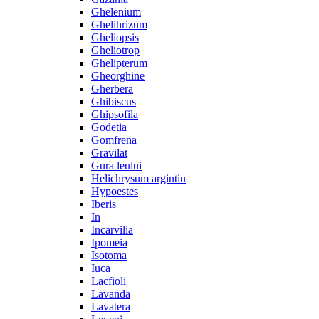
Ghelenium
Ghelihrizum
Gheliopsis
Gheliotrop
Ghelipterum
Gheorghine
Gherbera
Ghibiscus
Ghipsofila
Godetia
Gomfrena
Gravilat
Gura leului
Helichrysum argintiu
Hypoestes
Iberis
In
Incarvilia
Ipomeia
Isotoma
Iuca
Lacfioli
Lavanda
Lavatera