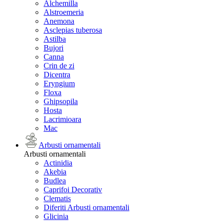
Alchemilla
Alstroemeria
Anemona
Asclepias tuberosa
Astilba
Bujori
Canna
Crin de zi
Dicentra
Eryngium
Floxa
Ghipsopila
Hosta
Lacrimioara
Mac
Arbusti ornamentali
Arbusti ornamentali
Actinidia
Akebia
Budlea
Caprifoi Decorativ
Clematis
Diferiti Arbusti ornamentali
Glicinia