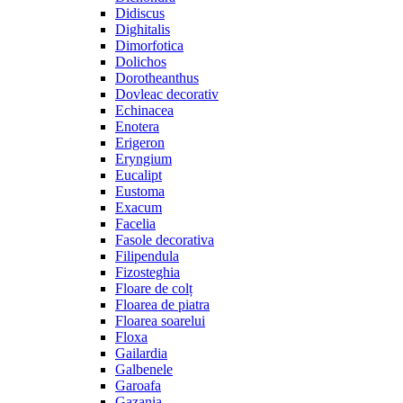
Didiscus
Dighitalis
Dimorfotica
Dolichos
Dorotheanthus
Dovleac decorativ
Echinacea
Enotera
Erigeron
Eryngium
Eucalipt
Eustoma
Exacum
Facelia
Fasole decorativa
Filipendula
Fizosteghia
Floare de colț
Floarea de piatra
Floarea soarelui
Floxa
Gailardia
Galbenele
Garoafa
Gazania