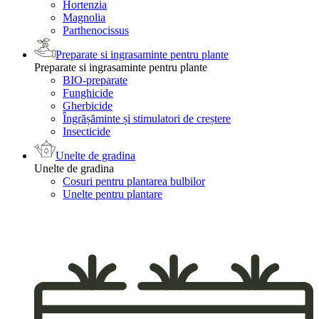
Hortenzia
Magnolia
Parthenocissus
Preparate si ingrasaminte pentru plante
Preparate si ingrasaminte pentru plante
BIO-preparate
Funghicide
Gherbicide
Îngrășăminte și stimulatori de creștere
Insecticide
Unelte de gradina
Unelte de gradina
Cosuri pentru plantarea bulbilor
Unelte pentru plantare