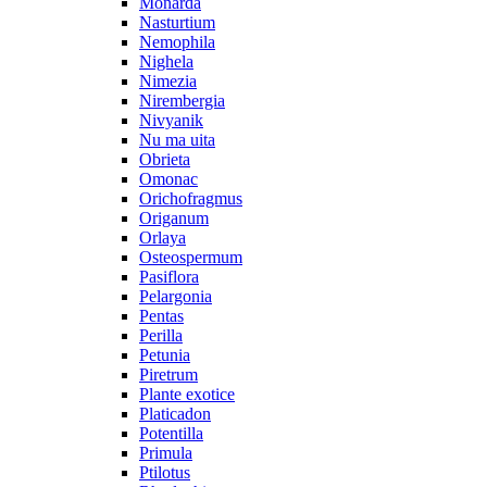
Monarda
Nasturtium
Nemophila
Nighela
Nimezia
Nirembergia
Nivyanik
Nu ma uita
Obrieta
Omonac
Orichofragmus
Origanum
Orlaya
Osteospermum
Pasiflora
Pelargonia
Pentas
Perilla
Petunia
Piretrum
Plante exotice
Platicadon
Potentilla
Primula
Ptilotus