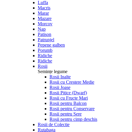
Luffa
Macris
Marar
Mazare
Morcov
Nap
Patison
Patrunjel
Pepene galben
Porumb
Ridiche
Ridiche
Rosii
Semințe legume
Rosii Inalte
Rosii cu Crestere Medie
Rosii Joase
Rosii Pitice (Dwarf)
Rosii cu Fructe Mari
Rosii pentru Balcon
Rosii pentru Conservare
Rosii pentru Sere
Rosii pentru cimp deschis
Rosii de Colectie
Rutabaga