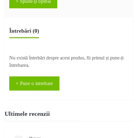
+ Spune-ţi opinia
Întrebări
(0)
Nu există întrebări despre acest produs, fii primul și pune-ți
întrebarea.
+ Pune o intrebare
Ultimele recenzii