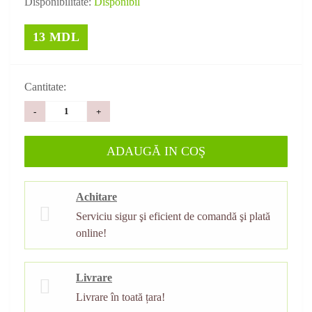
Disponibilitate:
Disponibil
13 MDL
Cantitate:
-
+
ADAUGĂ IN COŞ
Achitare
Serviciu sigur şi eficient de comandă şi plată
online!
Livrare
Livrare în toată țara!