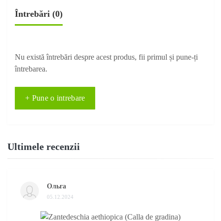
Întrebări
(0)
Nu există întrebări despre acest produs, fii primul și pune-ți
întrebarea.
+ Pune o intrebare
Ultimele recenzii
Ольга
05.12.2024