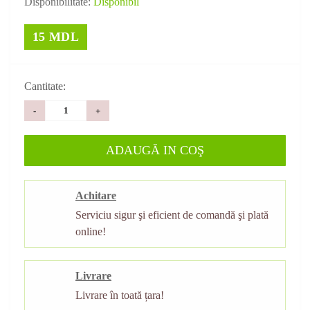
Disponibilitate:
Disponibil
15 MDL
Cantitate:
-
+
ADAUGĂ IN COŞ
Achitare
Serviciu sigur şi eficient de comandă şi plată
online!
Livrare
Livrare în toată țara!