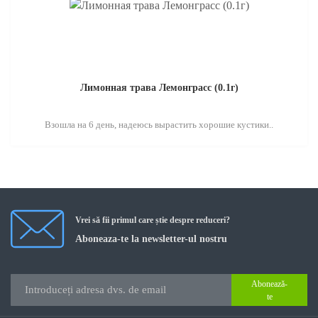
Лимонная трава Лемонграсс (0.1г)
Взошла на 6 день, надеюсь вырастить хорошие кустики..
Vrei să fii primul care știe despre reduceri?
Aboneaza-te la newsletter-ul nostru
Abonează-
te