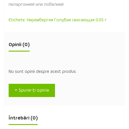
пеларгонией или лобелией.
Etichete:
Нирембергия Голубая свисающая 0.05 г
Opinii (0)
Nu sunt opinii despre acest produs.
+ Spune-ţi opinia
Întrebări
(0)