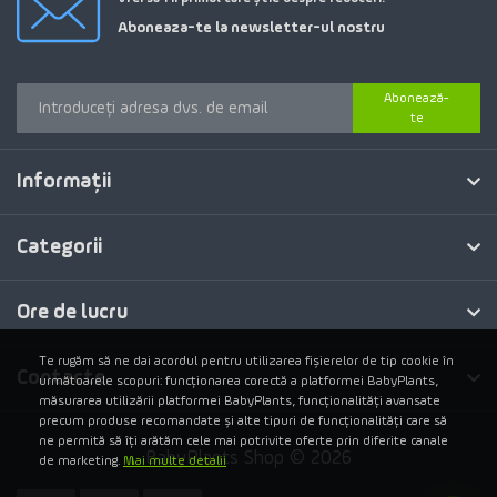
Aboneaza-te la newsletter-ul nostru
Abonează-
te
Informaţii
Categorii
Ore de lucru
Te rugăm să ne dai acordul pentru utilizarea fișierelor de tip cookie în
Contacte
următoarele scopuri: funcționarea corectă a platformei BabyPlants,
măsurarea utilizării platformei BabyPlants, funcționalități avansate
precum produse recomandate și alte tipuri de funcționalități care să
ne permită să îți arătăm cele mai potrivite oferte prin diferite canale
BabyPlants Shop © 2026
de marketing.
Mai multe detalii