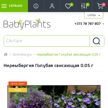
0
0
0
CATALOG
Limba
+373 78 787 807
Nirembergia
Нирембергия Голубая свисающая 0.05 г
Нирембергия Голубая свисающая 0.05 г
Cel mai vândut
Popular