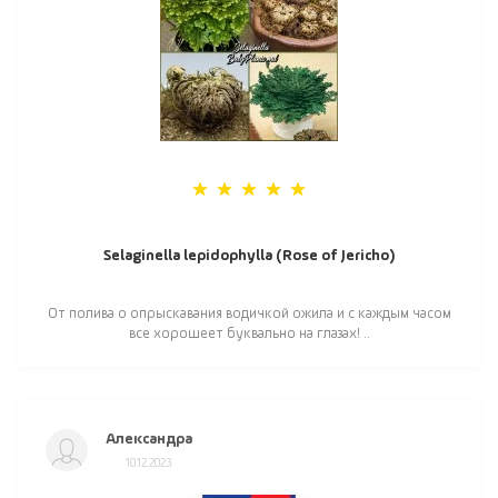
Selaginella lepidophylla (Rose of Jericho)
От полива о опрыскавания водичкой ожила и с каждым часом
все хорошеет буквально на глазах! ..
Александра
10.12.2023