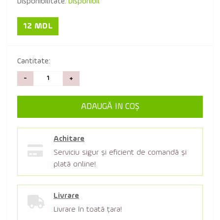
Disponibilitate:
Disponibil
12 MDL
Cantitate:
-
+
ADAUGĂ IN COŞ
Achitare
Serviciu sigur şi eficient de comandă şi
plată online!
Livrare
Livrare în toată țara!