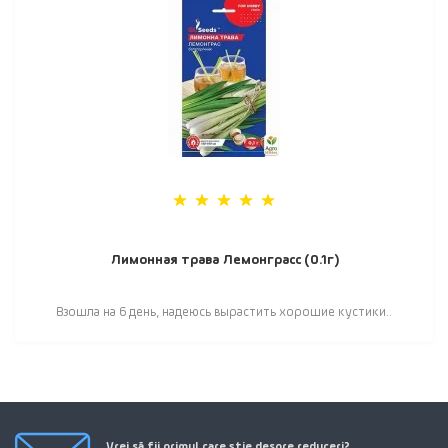
Лимонная трава Лемонграсс (0.1г)
Взошла на 6 день, надеюсь вырастить хорошие кустики..
Vrei să fii primul care știe despre reduceri?