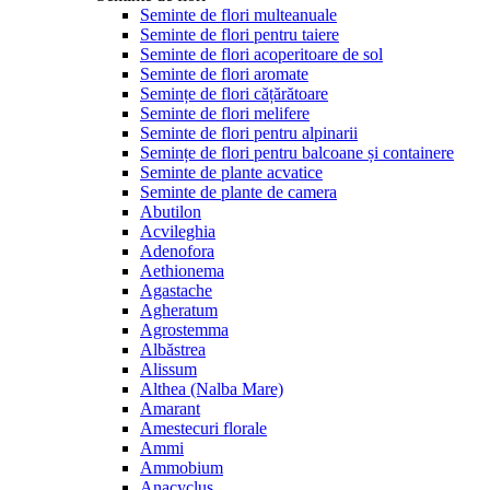
Seminte de flori multeanuale
Seminte de flori pentru taiere
Seminte de flori acoperitoare de sol
Seminte de flori aromate
Semințe de flori cățărătoare
Seminte de flori melifere
Seminte de flori pentru alpinarii
Semințe de flori pentru balcoane și containere
Seminte de plante acvatice
Seminte de plante de camera
Abutilon
Acvileghia
Adenofora
Aethionema
Agastache
Agheratum
Agrostemma
Albăstrea
Alissum
Althea (Nalba Mare)
Amarant
Amestecuri florale
Ammi
Ammobium
Anacyclus