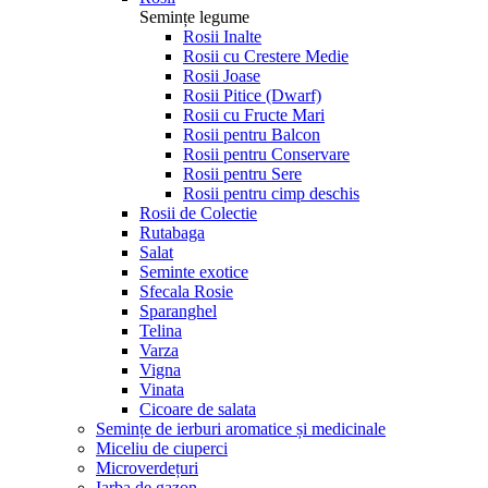
Semințe legume
Rosii Inalte
Rosii cu Crestere Medie
Rosii Joase
Rosii Pitice (Dwarf)
Rosii cu Fructe Mari
Rosii pentru Balcon
Rosii pentru Conservare
Rosii pentru Sere
Rosii pentru cimp deschis
Rosii de Colectie
Rutabaga
Salat
Seminte exotice
Sfecala Rosie
Sparanghel
Telina
Varza
Vigna
Vinata
Сicoare de salata
Semințe de ierburi aromatice și medicinale
Miceliu de ciuperci
Microverdețuri
Iarba de gazon