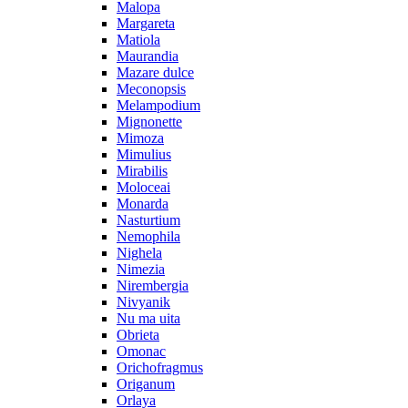
Malopa
Margareta
Matiola
Maurandia
Mazare dulce
Meconopsis
Melampodium
Mignonette
Mimoza
Mimulius
Mirabilis
Moloceai
Monarda
Nasturtium
Nemophila
Nighela
Nimezia
Nirembergia
Nivyanik
Nu ma uita
Obrieta
Omonac
Orichofragmus
Origanum
Orlaya