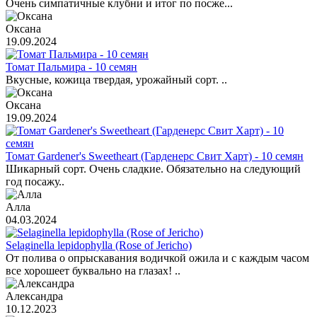
Очень симпатичные клубни и итог по посже...
Оксана
19.09.2024
Томат Пальмира - 10 семян
Вкусные, кожица твердая, урожайный сорт. ..
Оксана
19.09.2024
Томат Gardener's Sweetheart (Гарденерс Свит Харт) - 10 семян
Шикарный сорт. Очень сладкие. Обязательно на следующий
год посажу..
Алла
04.03.2024
Selaginella lepidophylla (Rose of Jericho)
От полива о опрыскавания водичкой ожила и с каждым часом
все хорошеет буквально на глазах! ..
Александра
10.12.2023