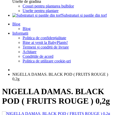
Unelte de gradina
Cosuri pentru plantarea bulbilor
Unelte pentru plantare
Substraturi si pastile din torf
Blog
Blog
Informaţii
Politica de confidențialitate
Bine ai venit la BabyPlants!
Termeni și condiții de livrare
Achitare
Condițiile de acord
Politica de utilizare cookie-uri
NIGELLA DAMAS. BLACK POD ( FRUITS ROUGE )
0,2g
NIGELLA DAMAS. BLACK
POD ( FRUITS ROUGE ) 0,2g