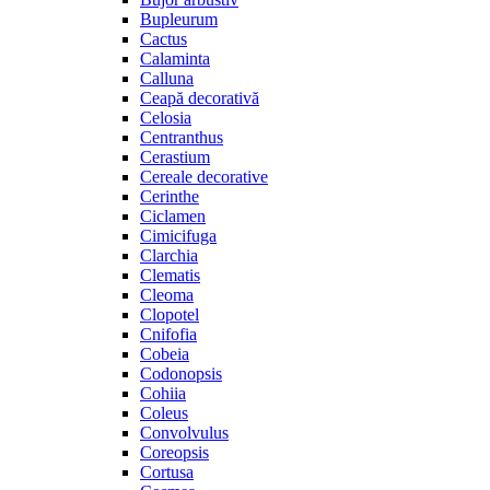
Bupleurum
Cactus
Calaminta
Calluna
Ceapă decorativă
Celosia
Centranthus
Cerastium
Cereale decorative
Cerinthe
Ciclamen
Cimicifuga
Clarchia
Clematis
Cleoma
Clopotel
Cnifofia
Cobeia
Codonopsis
Cohiia
Coleus
Convolvulus
Coreopsis
Cortusa