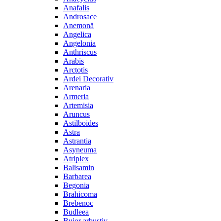
Anafalis
Androsace
Anemonă
Angelica
Angelonia
Anthriscus
Arabis
Arctotis
Ardei Decorativ
Arenaria
Armeria
Artemisia
Aruncus
Astilboides
Astra
Astrantia
Asyneuma
Atriplex
Balisamin
Barbarea
Begonia
Brahicoma
Brebenoc
Budleea
Bujor arbustiv