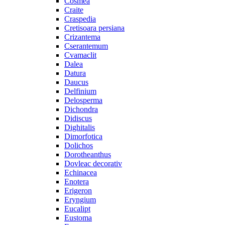
Cosmea
Craite
Craspedia
Cretisoara persiana
Crizantema
Cserantemum
Cvamaclit
Dalea
Datura
Daucus
Delfinium
Delosperma
Dichondra
Didiscus
Dighitalis
Dimorfotica
Dolichos
Dorotheanthus
Dovleac decorativ
Echinacea
Enotera
Erigeron
Eryngium
Eucalipt
Eustoma