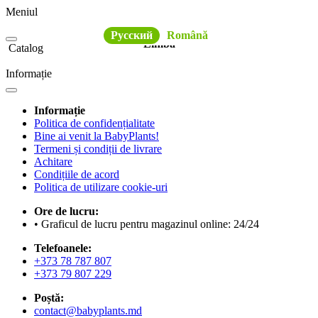
Meniul
Русский
Română
Limba
Catalog
Informație
Informație
Politica de confidențialitate
Bine ai venit la BabyPlants!
Termeni și condiții de livrare
Achitare
Condițiile de acord
Politica de utilizare cookie-uri
Ore de lucru:
• Graficul de lucru pentru magazinul online: 24/24
Telefoanele:
+373 78 787 807
+373 79 807 229
Poștă:
contact@babyplants.md