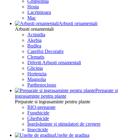
Ghipsopila
Hosta
Lacrimioara
Mac
Arbusti ornamentali
Arbusti ornamentali
Actinidia
Akebia
Budlea
Caprifoi Decorativ
Clematis
Diferiti Arbusti ornamentali
Glicinia
Hortenzia
Magnolia
Parthenocissus
Preparate si
ingrasaminte pentru plante
Preparate si ingrasaminte pentru plante
BIO-preparate
Funghicide
Gherbicide
Îngrășăminte și stimulatori de creștere
Insecticide
Unelte de gradina