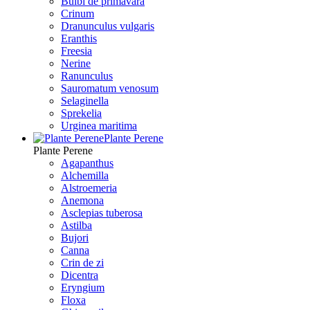
Bulbi de primavara
Crinum
Dranunculus vulgaris
Eranthis
Freesiа
Nerine
Ranunculus
Sauromatum venosum
Selaginella
Sprekelia
Urginea maritima
Plante Perene
Plante Perene
Agapanthus
Alchemilla
Alstroemeria
Anemona
Asclepias tuberosa
Astilba
Bujori
Canna
Crin de zi
Dicentra
Eryngium
Floxa