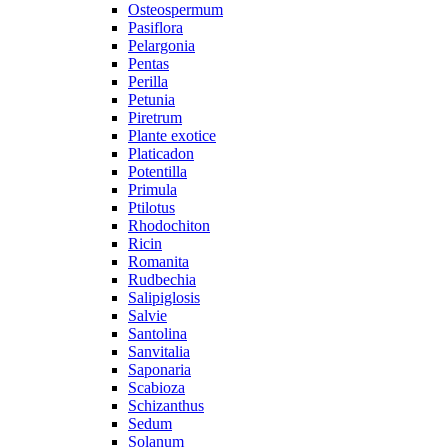
Osteospermum
Pasiflora
Pelargonia
Pentas
Perilla
Petunia
Piretrum
Plante exotice
Platicadon
Potentilla
Primula
Ptilotus
Rhodochiton
Ricin
Romanita
Rudbechia
Salipiglosis
Salvie
Santolina
Sanvitalia
Saponaria
Scabioza
Schizanthus
Sedum
Solanum