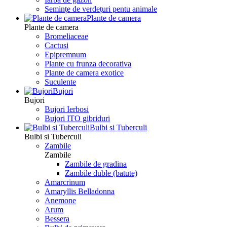
Semințe de verdețuri pentu animale
Plante de camera
Plante de camera
Bromeliaceae
Cactusi
Epipremnum
Plante cu frunza decorativa
Plante de camera exotice
Suculente
Bujori
Bujori
Bujori Ierbosi
Bujori ITO gibriduri
Bulbi si Tuberculi
Bulbi si Tuberculi
Zambile
Zambile
Zambile de gradina
Zambile duble (batute)
Amarcrinum
Amaryllis Belladonna
Anemone
Arum
Bessera