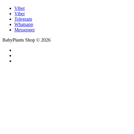
Viber
Viber
Telegram
Whatsapp
Messenger
BabyPlants Shop © 2026