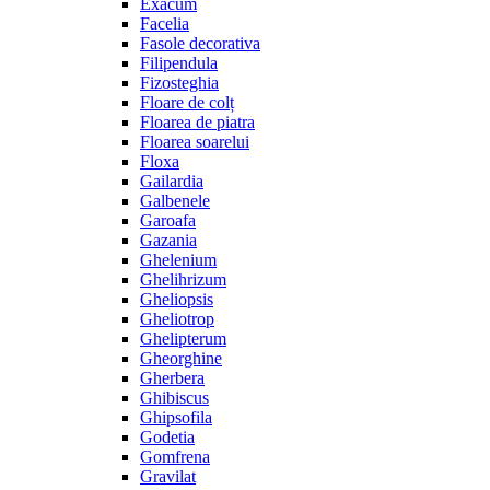
Exacum
Facelia
Fasole decorativa
Filipendula
Fizosteghia
Floare de colț
Floarea de piatra
Floarea soarelui
Floxa
Gailardia
Galbenele
Garoafa
Gazania
Ghelenium
Ghelihrizum
Gheliopsis
Gheliotrop
Ghelipterum
Gheorghine
Gherbera
Ghibiscus
Ghipsofila
Godetia
Gomfrena
Gravilat