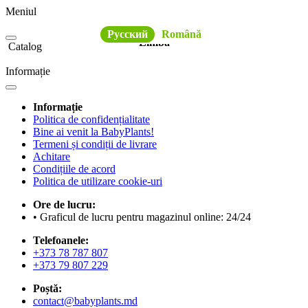
Meniul
Русский
Română
Limba
Catalog
Informație
Informație
Politica de confidențialitate
Bine ai venit la BabyPlants!
Termeni și condiții de livrare
Achitare
Condițiile de acord
Politica de utilizare cookie-uri
Ore de lucru:
• Graficul de lucru pentru magazinul online: 24/24
Telefoanele:
+373 78 787 807
+373 79 807 229
Poștă:
contact@babyplants.md