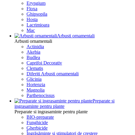
Eryngium
Floxa
Ghipsopila
Hosta
Lacrimioara
Mac
Arbusti ornamentali
Arbusti ornamentali
Actinidia
Akebia
Budlea
Caprifoi Decorativ
Clematis
Diferiti Arbusti ornamentali
Glicinia
Hortenzia
Magnolia
Parthenocissus
Preparate si
ingrasaminte pentru plante
Preparate si ingrasaminte pentru plante
BIO-preparate
Funghicide
Gherbicide
Îngrășăminte și stimulatori de creștere