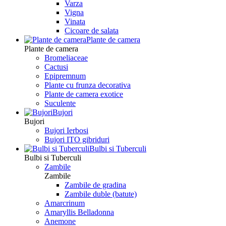
Varza
Vigna
Vinata
Сicoare de salata
Plante de camera
Plante de camera
Bromeliaceae
Cactusi
Epipremnum
Plante cu frunza decorativa
Plante de camera exotice
Suculente
Bujori
Bujori
Bujori Ierbosi
Bujori ITO gibriduri
Bulbi si Tuberculi
Bulbi si Tuberculi
Zambile
Zambile
Zambile de gradina
Zambile duble (batute)
Amarcrinum
Amaryllis Belladonna
Anemone