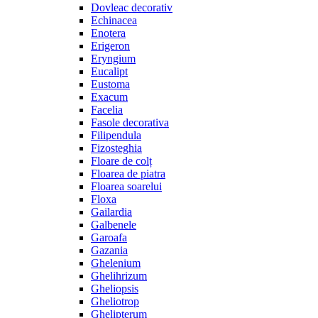
Dovleac decorativ
Echinacea
Enotera
Erigeron
Eryngium
Eucalipt
Eustoma
Exacum
Facelia
Fasole decorativa
Filipendula
Fizosteghia
Floare de colț
Floarea de piatra
Floarea soarelui
Floxa
Gailardia
Galbenele
Garoafa
Gazania
Ghelenium
Ghelihrizum
Gheliopsis
Gheliotrop
Ghelipterum