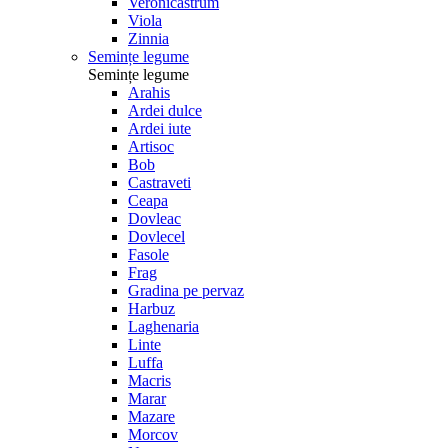
Veronicastrum
Viola
Zinnia
Semințe legume
Semințe legume
Arahis
Ardei dulce
Ardei iute
Artisoc
Bob
Castraveti
Ceapa
Dovleac
Dovlecel
Fasole
Frag
Gradina pe pervaz
Harbuz
Laghenaria
Linte
Luffa
Macris
Marar
Mazare
Morcov