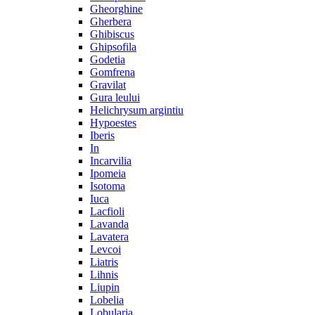
Gheorghine
Gherbera
Ghibiscus
Ghipsofila
Godetia
Gomfrena
Gravilat
Gura leului
Helichrysum argintiu
Hypoestes
Iberis
In
Incarvilia
Ipomeia
Isotoma
Iuca
Lacfioli
Lavanda
Lavatera
Levcoi
Liatris
Lihnis
Liupin
Lobelia
Lobularia