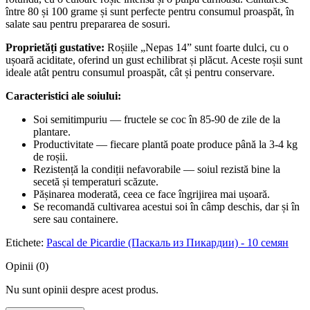
între 80 și 100 grame și sunt perfecte pentru consumul proaspăt, în
salate sau pentru prepararea de sosuri.
Proprietăți gustative:
Roșiile „Nepas 14” sunt foarte dulci, cu o
ușoară aciditate, oferind un gust echilibrat și plăcut. Aceste roșii sunt
ideale atât pentru consumul proaspăt, cât și pentru conservare.
Caracteristici ale soiului:
Soi semitimpuriu — fructele se coc în 85-90 de zile de la
plantare.
Productivitate — fiecare plantă poate produce până la 3-4 kg
de roșii.
Rezistență la condiții nefavorabile — soiul rezistă bine la
secetă și temperaturi scăzute.
Pășinarea moderată, ceea ce face îngrijirea mai ușoară.
Se recomandă cultivarea acestui soi în câmp deschis, dar și în
sere sau containere.
Etichete:
Pascal de Picardie (Паскаль из Пикардии) - 10 семян
Opinii (0)
Nu sunt opinii despre acest produs.