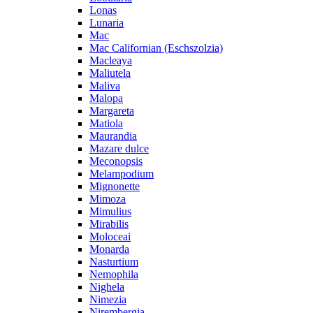
Lonas
Lunaria
Mac
Mac Californian (Eschszolzia)
Macleaya
Maliutela
Maliva
Malopa
Margareta
Matiola
Maurandia
Mazare dulce
Meconopsis
Melampodium
Mignonette
Mimoza
Mimulius
Mirabilis
Moloceai
Monarda
Nasturtium
Nemophila
Nighela
Nimezia
Nirembergia