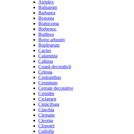
Atriplex
Balisamin
Barbarea
Begonia
Brahicoma
Brebenoc
Budleea
Bujor arbustiv
Bupleurum
Cactus
Calaminta
Calluna
Ceapă decorativă
Celosia
Centranthus
Cerastium
Cereale decorative
Cerinthe
Ciclamen
Cimicifuga
Clarchia
Clematis
Cleoma
Clopotel
Cnifofia