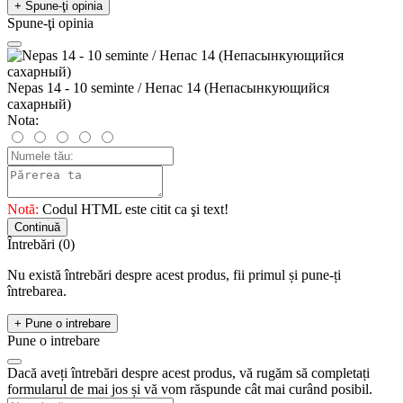
+ Spune-ţi opinia
Spune-ţi opinia
Nepas 14 - 10 seminte / Непас 14 (Непасынкующийся
сахарный)
Nota:
Notă:
Codul HTML este citit ca şi text!
Continuă
Întrebări
(0)
Nu există întrebări despre acest produs, fii primul și pune-ți
întrebarea.
+ Pune o intrebare
Pune o intrebare
Dacă aveți întrebări despre acest produs, vă rugăm să completați
formularul de mai jos și vă vom răspunde cât mai curând posibil.