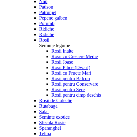
Nap
Patison
Patrunjel
Pepene galben
Porumb
Ridiche
Ridiche
Rosii
Semințe legume
Rosii Inalte
Rosii cu Crestere Medie
Rosii Joase
Rosii Pitice (Dwarf)
Rosii cu Fructe Mari
Rosii pentru Balcon
Rosii pentru Conservare
Rosii pentru Sere
Rosii pentru cimp deschis
Rosii de Colectie
Rutabaga
Salat
Seminte exotice
Sfecala Rosie
Sparanghel
Telina