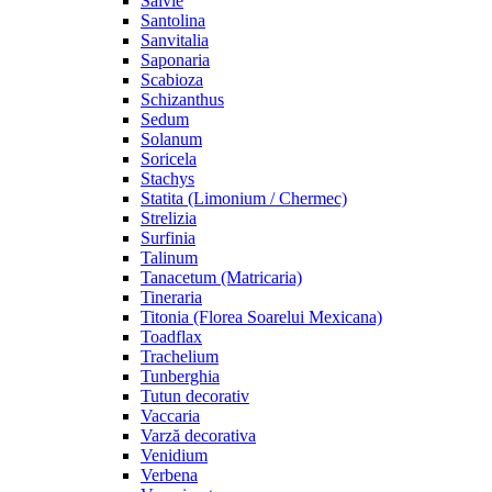
Salvie
Santolina
Sanvitalia
Saponaria
Scabioza
Schizanthus
Sedum
Solanum
Soricela
Stachys
Statita (Limonium / Chermec)
Strelizia
Surfinia
Talinum
Tanacetum (Matricaria)
Tineraria
Titonia (Florea Soarelui Mexicana)
Toadflax
Trachelium
Tunberghia
Tutun decorativ
Vaccaria
Varză decorativa
Venidium
Verbena