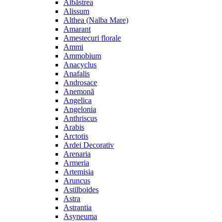
Albăstrea
Alissum
Althea (Nalba Mare)
Amarant
Amestecuri florale
Ammi
Ammobium
Anacyclus
Anafalis
Androsace
Anemonă
Angelica
Angelonia
Anthriscus
Arabis
Arctotis
Ardei Decorativ
Arenaria
Armeria
Artemisia
Aruncus
Astilboides
Astra
Astrantia
Asyneuma