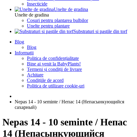
Insecticide
Unelte de gradina
Unelte de gradina
Cosuri pentru plantarea bulbilor
Unelte pentru plantare
Substraturi si pastile din torf
Blog
Blog
Informaţii
Politica de confidențialitate
Bine ai venit la BabyPlants!
Termeni și condiții de livrare
Achitare
Condițiile de acord
Politica de utilizare cookie-uri
Nepas 14 - 10 seminte / Непас 14 (Непасынкующийся
сахарный)
Nepas 14 - 10 seminte / Непас
14 (Непасынкующийся