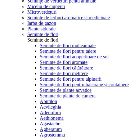
Semințe de verdețuri pentu animale
Miceliu de ciuperci
Microverdețuri
Semințe de ierburi aromatice și medicinale
Iarba de gazon
Plante siderale
Seminte de flori
Seminte de flori
Seminte de flori multeanuale
Seminte de flori pentru taiere
Seminte de flori acoperitoare de sol
Seminte de flori aromate
Semințe de flori cățărătoare
Seminte de flori melifere
Seminte de flori pentru alpinarii
Semințe de flori pentru balcoane și containere
Seminte de plante acvatice
Seminte de plante de camera
Abutilon
Acvileghia
Adenofora
Aethionema
Agastache
Agheratum
Agrostemma