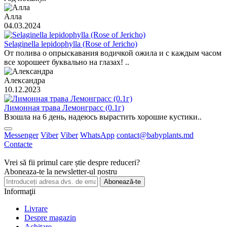
Алла
04.03.2024
Selaginella lepidophylla (Rose of Jericho)
От полива о опрыскавания водичкой ожила и с каждым часом
все хорошеет буквально на глазах! ..
Александра
10.12.2023
Лимонная трава Лемонграсс (0.1г)
Взошла на 6 день, надеюсь вырастить хорошие кустики..
Messenger
Viber
Viber
WhatsApp
contact@babyplants.md
Contacte
Vrei să fii primul care știe despre reduceri?
Aboneaza-te la newsletter-ul nostru
Abonează-te
Informaţii
Livrare
Despre magazin
Achitare