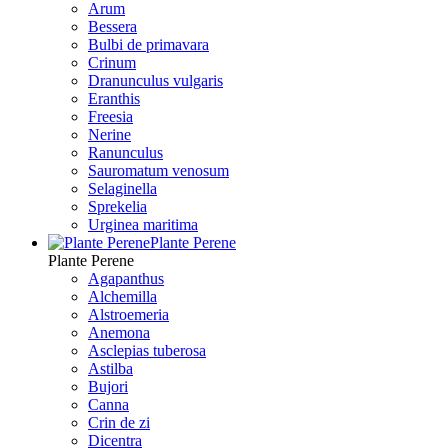
Arum
Bessera
Bulbi de primavara
Crinum
Dranunculus vulgaris
Eranthis
Freesiа
Nerine
Ranunculus
Sauromatum venosum
Selaginella
Sprekelia
Urginea maritima
Plante Perene
Plante Perene
Agapanthus
Alchemilla
Alstroemeria
Anemona
Asclepias tuberosa
Astilba
Bujori
Canna
Crin de zi
Dicentra