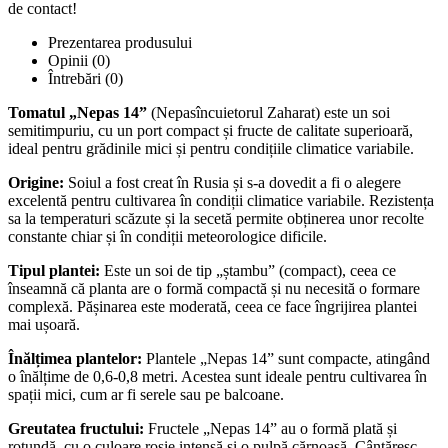
de contact!
Prezentarea produsului
Opinii (0)
Întrebări
(0)
Tomatul „Nepas 14”
(Nepasîncuietorul Zaharat) este un soi
semitimpuriu, cu un port compact și fructe de calitate superioară,
ideal pentru grădinile mici și pentru condițiile climatice variabile.
Origine:
Soiul a fost creat în Rusia și s-a dovedit a fi o alegere
excelentă pentru cultivarea în condiții climatice variabile. Rezistența
sa la temperaturi scăzute și la secetă permite obținerea unor recolte
constante chiar și în condiții meteorologice dificile.
Tipul plantei:
Este un soi de tip „ștambu” (compact), ceea ce
înseamnă că planta are o formă compactă și nu necesită o formare
complexă. Pășinarea este moderată, ceea ce face îngrijirea plantei
mai ușoară.
Înălțimea plantelor:
Plantele „Nepas 14” sunt compacte, atingând
o înălțime de 0,6-0,8 metri. Acestea sunt ideale pentru cultivarea în
spații mici, cum ar fi serele sau pe balcoane.
Greutatea fructului:
Fructele „Nepas 14” au o formă plată și
rotundă, cu o culoare roșie intensă și o pulpă cărnoasă. Cântăresc