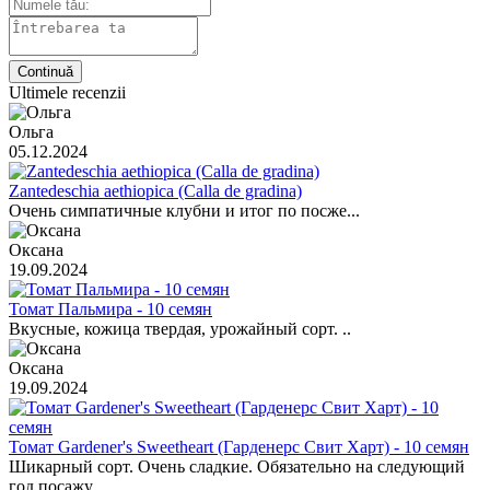
Continuă
Ultimele recenzii
Ольга
05.12.2024
Zantedeschia aethiopica (Calla de gradina)
Очень симпатичные клубни и итог по посже...
Оксана
19.09.2024
Томат Пальмира - 10 семян
Вкусные, кожица твердая, урожайный сорт. ..
Оксана
19.09.2024
Томат Gardener's Sweetheart (Гарденерс Свит Харт) - 10 семян
Шикарный сорт. Очень сладкие. Обязательно на следующий
год посажу..