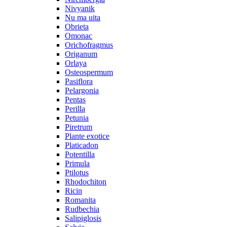
Nivyanik
Nu ma uita
Obrieta
Omonac
Orichofragmus
Origanum
Orlaya
Osteospermum
Pasiflora
Pelargonia
Pentas
Perilla
Petunia
Piretrum
Plante exotice
Platicadon
Potentilla
Primula
Ptilotus
Rhodochiton
Ricin
Romanita
Rudbechia
Salipiglosis