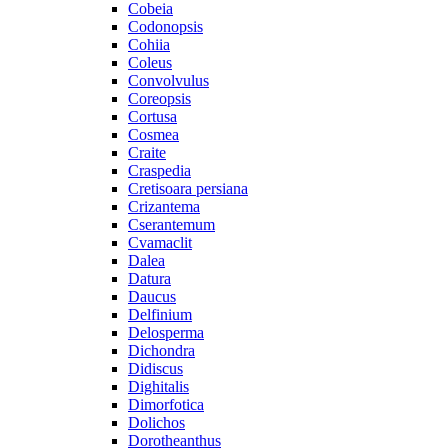
Cobeia
Codonopsis
Cohiia
Coleus
Convolvulus
Coreopsis
Cortusa
Cosmea
Craite
Craspedia
Cretisoara persiana
Crizantema
Cserantemum
Cvamaclit
Dalea
Datura
Daucus
Delfinium
Delosperma
Dichondra
Didiscus
Dighitalis
Dimorfotica
Dolichos
Dorotheanthus