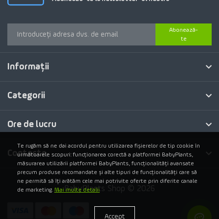
Abonează-
te
Informaţii
Categorii
Ore de lucru
Te rugăm să ne dai acordul pentru utilizarea fișierelor de tip cookie în
Contacte
următoarele scopuri: funcționarea corectă a platformei BabyPlants,
măsurarea utilizării platformei BabyPlants, funcționalități avansate
precum produse recomandate și alte tipuri de funcționalități care să
ne permită să îți arătăm cele mai potrivite oferte prin diferite canale
BabyPlants Shop © 2026
de marketing.
Mai multe detalii
Accept