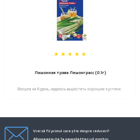
Лимонная трава Лемонграсс (0.1г)
Взошла на 6 день, надеюсь вырастить хорошие кустики..
Vrei să fii primul care știe despre reduceri?
Aboneaza-te la newsletter-ul nostru