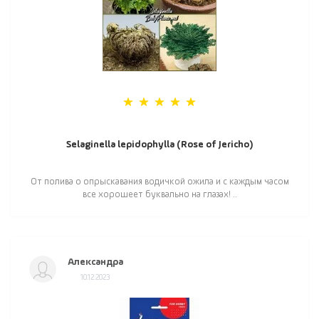
Selaginella lepidophylla (Rose of Jericho)
От полива о опрыскавания водичкой ожила и с каждым часом
все хорошеет буквально на глазах! ..
Александра
10.12.2023