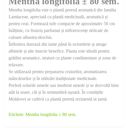
Mentha longifolia ± 80 sem.
Mentha longifolia este o plantă perenă aromatică din familia
Lamiaceae, apreciată ca plantă medicinală, aromatică și
pentru ceai. Formează tufe compacte de aproximativ 50 cm
înălțime, cu frunziș parfumat și inflorescențe delicate de
culoare albastru-deschis.
Înflorirea durează din iunie până în octombrie și atrage
albinele și alte insecte benefice. Planta este ideală pentru
grădini aromatice, straturi cu plante condimentare și zone de
relaxare.
Se utilizează pentru prepararea ceaiurilor, aromatizarea
mâncărurilor și în utilizări tradiționale medicinale.
Preferă solurile umede sau moderat umede și se dezvoltă bine
atât la soare, cât și în semiumbră ușoară. În condițiile
Moldovei se cultivă ca plantă perenă rezistentă la iarnă.
Etichete:
Mentha longifolia ± 80 sem.