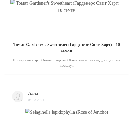
Томат Gardener's Sweetheart (Гарденерс Свит Харт) - 10
семян
Шикарный сорт. Очень сладкие. Обязательно на следующий год
посажу..
Алла
04.03.2024