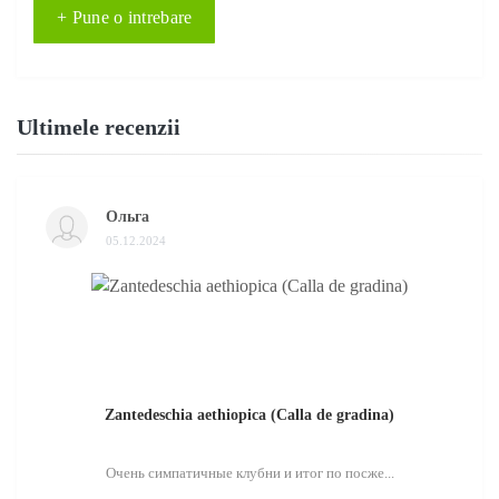
+ Pune o intrebare
Ultimele recenzii
Ольга
05.12.2024
Zantedeschia aethiopica (Calla de gradina)
Очень симпатичные клубни и итог по посже...