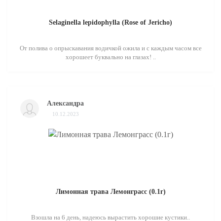
Selaginella lepidophylla (Rose of Jericho)
От полива о опрыскавания водичкой ожила и с каждым часом все
хорошеет буквально на глазах! ..
Александра
10.12.2023
Лимонная трава Лемонграсс (0.1г)
Взошла на 6 день, надеюсь вырастить хорошие кустики..