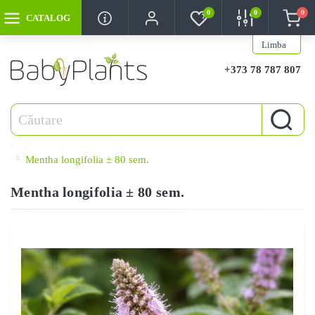
0
0
0
CATALOG
Limba
+373 78 787 807
Mentha longifolia ± 80 sem.
Mentha longifolia ± 80 sem.