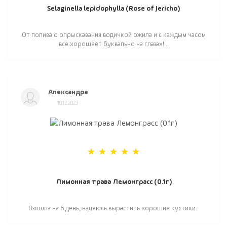
Selaginella lepidophylla (Rose of Jericho)
От полива о опрыскавания водичкой ожила и с каждым часом
все хорошеет буквально на глазах! ..
Александра
10.12.2023
Лимонная трава Лемонграсс (0.1г)
Взошла на 6 день, надеюсь вырастить хорошие кустики..