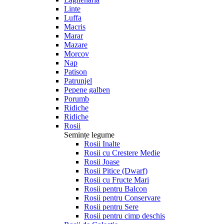
Linte
Luffa
Macris
Marar
Mazare
Morcov
Nap
Patison
Patrunjel
Pepene galben
Porumb
Ridiche
Ridiche
Rosii
Semințe legume
Rosii Inalte
Rosii cu Crestere Medie
Rosii Joase
Rosii Pitice (Dwarf)
Rosii cu Fructe Mari
Rosii pentru Balcon
Rosii pentru Conservare
Rosii pentru Sere
Rosii pentru cimp deschis