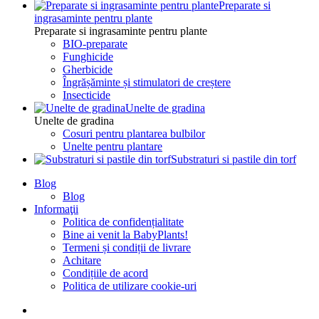
Preparate si
ingrasaminte pentru plante
Preparate si ingrasaminte pentru plante
BIO-preparate
Funghicide
Gherbicide
Îngrășăminte și stimulatori de creștere
Insecticide
Unelte de gradina
Unelte de gradina
Cosuri pentru plantarea bulbilor
Unelte pentru plantare
Substraturi si pastile din torf
Blog
Blog
Informaţii
Politica de confidențialitate
Bine ai venit la BabyPlants!
Termeni și condiții de livrare
Achitare
Condițiile de acord
Politica de utilizare cookie-uri