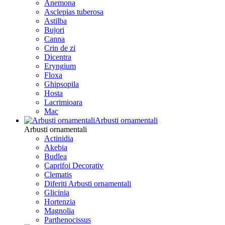
Anemona
Asclepias tuberosa
Astilba
Bujori
Canna
Crin de zi
Dicentra
Eryngium
Floxa
Ghipsopila
Hosta
Lacrimioara
Mac
Arbusti ornamentali
Arbusti ornamentali
Actinidia
Akebia
Budlea
Caprifoi Decorativ
Clematis
Diferiti Arbusti ornamentali
Glicinia
Hortenzia
Magnolia
Parthenocissus