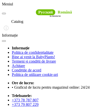
Meniul
Русский
Română
Limba
Catalog
Informație
Informație
Politica de confidențialitate
Bine ai venit la BabyPlants!
Termeni și condiții de livrare
Achitare
Condițiile de acord
Politica de utilizare cookie-uri
Ore de lucru:
• Graficul de lucru pentru magazinul online: 24/24
Telefoanele:
+373 78 787 807
+373 79 807 229