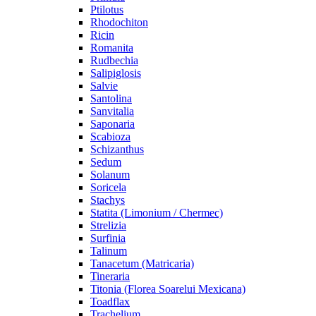
Ptilotus
Rhodochiton
Ricin
Romanita
Rudbechia
Salipiglosis
Salvie
Santolina
Sanvitalia
Saponaria
Scabioza
Schizanthus
Sedum
Solanum
Soricela
Stachys
Statita (Limonium / Chermec)
Strelizia
Surfinia
Talinum
Tanacetum (Matricaria)
Tineraria
Titonia (Florea Soarelui Mexicana)
Toadflax
Trachelium