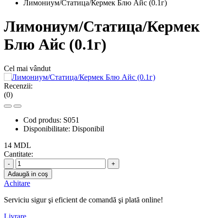
Лимониум/Статица/Кермек Блю Айс (0.1г)
Лимониум/Статица/Кермек
Блю Айс (0.1г)
Cel mai vândut
Recenzii:
(0)
Cod produs:
S051
Disponibilitate:
Disponibil
14 MDL
Cantitate:
-
+
Adaugă in coş
Achitare
Serviciu sigur şi eficient de comandă şi plată online!
Livrare