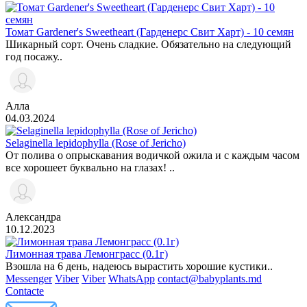
Томат Gardener's Sweetheart (Гарденерс Свит Харт) - 10 семян
Шикарный сорт. Очень сладкие. Обязательно на следующий
год посажу..
Алла
04.03.2024
Selaginella lepidophylla (Rose of Jericho)
От полива о опрыскавания водичкой ожила и с каждым часом
все хорошеет буквально на глазах! ..
Александра
10.12.2023
Лимонная трава Лемонграсс (0.1г)
Взошла на 6 день, надеюсь вырастить хорошие кустики..
Messenger
Viber
Viber
WhatsApp
contact@babyplants.md
Contacte