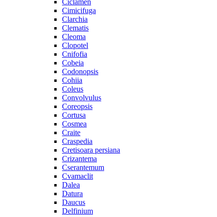
Ciclamen
Cimicifuga
Clarchia
Clematis
Cleoma
Clopotel
Cnifofia
Cobeia
Codonopsis
Cohiia
Coleus
Convolvulus
Coreopsis
Cortusa
Cosmea
Craite
Craspedia
Cretisoara persiana
Crizantema
Cserantemum
Cvamaclit
Dalea
Datura
Daucus
Delfinium