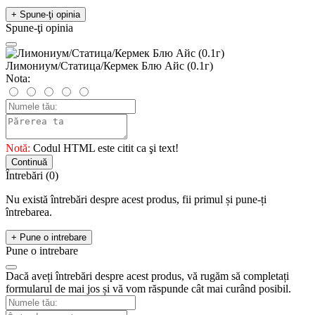
+ Spune-ţi opinia
Spune-ţi opinia
Лимониум/Статица/Кермек Блю Айс (0.1г)
Nota:
Notă:
Codul HTML este citit ca şi text!
Continuă
Întrebări
(0)
Nu există întrebări despre acest produs, fii primul și pune-ți
întrebarea.
+ Pune o intrebare
Pune o intrebare
Dacă aveți întrebări despre acest produs, vă rugăm să completați
formularul de mai jos și vă vom răspunde cât mai curând posibil.