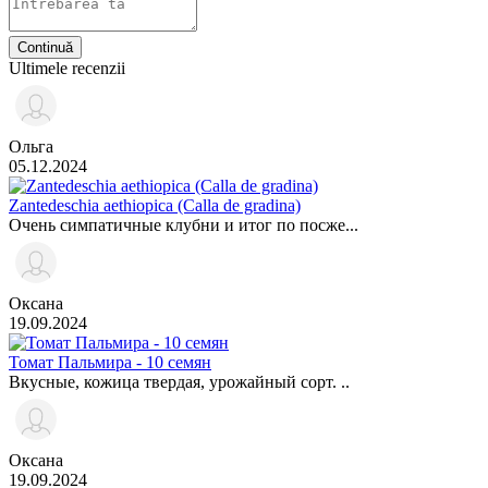
Continuă
Ultimele recenzii
Ольга
05.12.2024
Zantedeschia aethiopica (Calla de gradina)
Очень симпатичные клубни и итог по посже...
Оксана
19.09.2024
Томат Пальмира - 10 семян
Вкусные, кожица твердая, урожайный сорт. ..
Оксана
19.09.2024