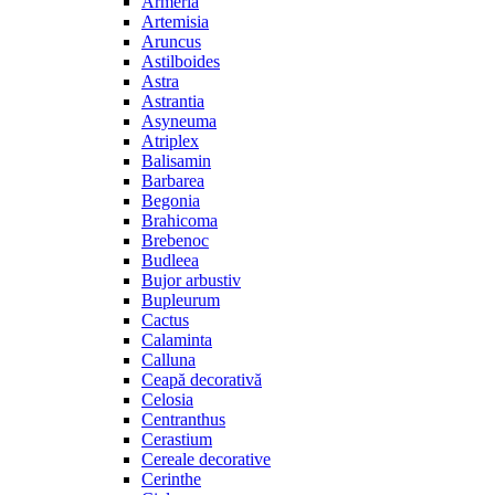
Armeria
Artemisia
Aruncus
Astilboides
Astra
Astrantia
Asyneuma
Atriplex
Balisamin
Barbarea
Begonia
Brahicoma
Brebenoc
Budleea
Bujor arbustiv
Bupleurum
Cactus
Calaminta
Calluna
Ceapă decorativă
Celosia
Centranthus
Cerastium
Cereale decorative
Cerinthe