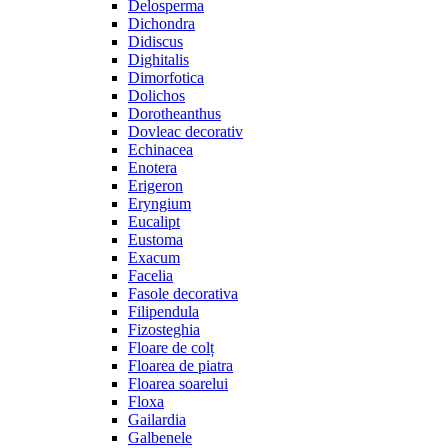
Delosperma
Dichondra
Didiscus
Dighitalis
Dimorfotica
Dolichos
Dorotheanthus
Dovleac decorativ
Echinacea
Enotera
Erigeron
Eryngium
Eucalipt
Eustoma
Exacum
Facelia
Fasole decorativa
Filipendula
Fizosteghia
Floare de colț
Floarea de piatra
Floarea soarelui
Floxa
Gailardia
Galbenele