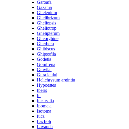
Garoafa
Gazania
Ghelenium
Ghelihrizum
Gheliopsis
Gheliotrop
Ghelipterum
Gheorghine
Gherbera
Ghibiscus
Ghipsofila
Godetia
Gomfrena
Gravilat
Gura leului
Helichrysum argintiu
Hypoestes
Iberis
In
Incarvilia
Ipomeia
Isotoma
Iuca
Lacfioli
Lavanda