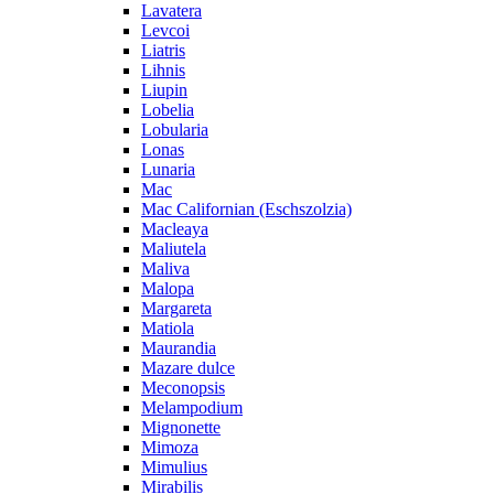
Lavatera
Levcoi
Liatris
Lihnis
Liupin
Lobelia
Lobularia
Lonas
Lunaria
Mac
Mac Californian (Eschszolzia)
Macleaya
Maliutela
Maliva
Malopa
Margareta
Matiola
Maurandia
Mazare dulce
Meconopsis
Melampodium
Mignonette
Mimoza
Mimulius
Mirabilis