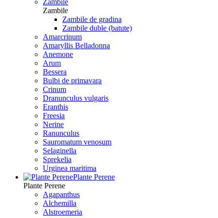
Zambile
Zambile
Zambile de gradina
Zambile duble (batute)
Amarcrinum
Amaryllis Belladonna
Anemone
Arum
Bessera
Bulbi de primavara
Crinum
Dranunculus vulgaris
Eranthis
Freesiа
Nerine
Ranunculus
Sauromatum venosum
Selaginella
Sprekelia
Urginea maritima
Plante Perene
Plante Perene
Agapanthus
Alchemilla
Alstroemeria