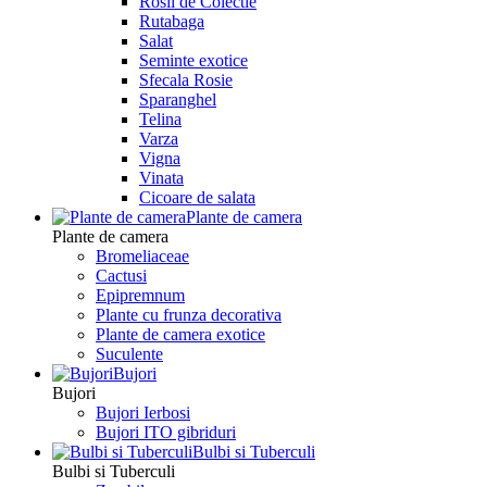
Rosii de Colectie
Rutabaga
Salat
Seminte exotice
Sfecala Rosie
Sparanghel
Telina
Varza
Vigna
Vinata
Сicoare de salata
Plante de camera
Plante de camera
Bromeliaceae
Cactusi
Epipremnum
Plante cu frunza decorativa
Plante de camera exotice
Suculente
Bujori
Bujori
Bujori Ierbosi
Bujori ITO gibriduri
Bulbi si Tuberculi
Bulbi si Tuberculi