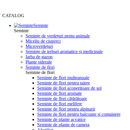
CATALOG
Seminte
Seminte
Semințe de verdețuri pentu animale
Miceliu de ciuperci
Microverdețuri
Semințe de ierburi aromatice și medicinale
Iarba de gazon
Plante siderale
Seminte de flori
Seminte de flori
Seminte de flori multeanuale
Seminte de flori pentru taiere
Seminte de flori acoperitoare de sol
Seminte de flori aromate
Semințe de flori cățărătoare
Seminte de flori melifere
Seminte de flori pentru alpinarii
Semințe de flori pentru balcoane și containere
Seminte de plante acvatice
Seminte de plante de camera
Abutilon