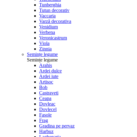
Tunberghia
Tutun decorativ
Vaccaria
Varză decorativa
Venidium
Verbena
Veronicastrum
Viola
Zinnia
Semințe legume
Semințe legume
Arahis
Ardei dulce
Ardei iute
Artisoc
Bob
Castraveti
Ceapa
Dovleac
Dovlecel
Fasole
Frag
Gradina pe pervaz
Harbuz
Laghenaria