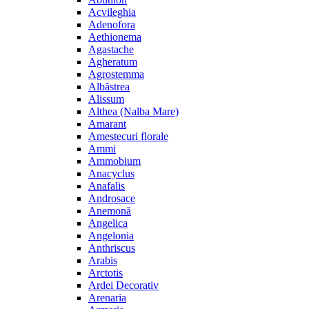
Acvileghia
Adenofora
Aethionema
Agastache
Agheratum
Agrostemma
Albăstrea
Alissum
Althea (Nalba Mare)
Amarant
Amestecuri florale
Ammi
Ammobium
Anacyclus
Anafalis
Androsace
Anemonă
Angelica
Angelonia
Anthriscus
Arabis
Arctotis
Ardei Decorativ
Arenaria