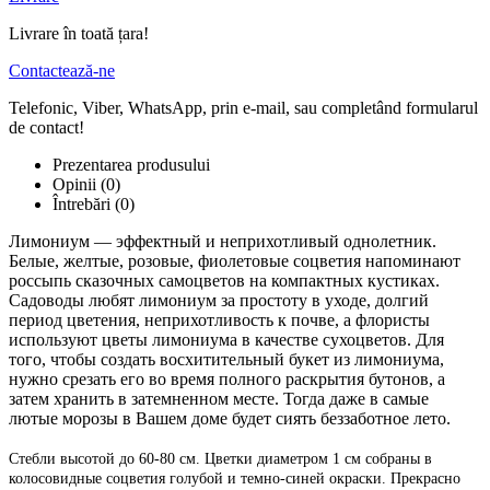
Livrare în toată țara!
Contactează-ne
Telefonic, Viber, WhatsApp, prin e-mail, sau completând formularul
de contact!
Prezentarea produsului
Opinii (0)
Întrebări
(0)
Лимониум — эффектный и неприхотливый однолетник.
Белые, желтые, розовые, фиолетовые соцветия напоминают
россыпь сказочных самоцветов на компактных кустиках.
Садоводы любят лимониум за простоту в уходе, долгий
период цветения, неприхотливость к почве, а флористы
используют цветы лимониума в качестве сухоцветов. Для
того, чтобы создать восхитительный букет из лимониума,
нужно срезать его во время полного раскрытия бутонов, а
затем хранить в затемненном месте. Тогда даже в самые
лютые морозы в Вашем доме будет сиять беззаботное лето.
Стебли высотой до 60-80 см. Цветки диаметром 1 см собраны в
колосовидные соцветия голубой и темно-синей окраски. Прекрасно