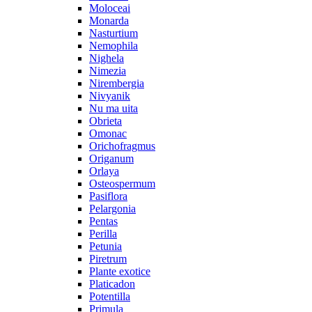
Moloceai
Monarda
Nasturtium
Nemophila
Nighela
Nimezia
Nirembergia
Nivyanik
Nu ma uita
Obrieta
Omonac
Orichofragmus
Origanum
Orlaya
Osteospermum
Pasiflora
Pelargonia
Pentas
Perilla
Petunia
Piretrum
Plante exotice
Platicadon
Potentilla
Primula