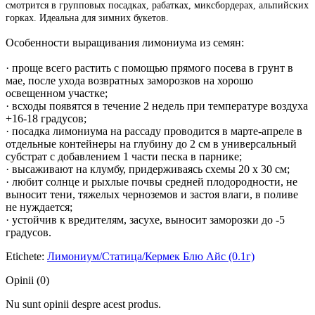
смотрится в групповых посадках, рабатках, миксбордерах, альпийских
горках. Идеальна для зимних букетов.
Особенности выращивания лимониума из семян:
· проще всего растить с помощью прямого посева в грунт в
мае, после ухода возвратных заморозков на хорошо
освещенном участке;
· всходы появятся в течение 2 недель при температуре воздуха
+16-18 градусов;
· посадка лимониума на рассаду проводится в марте-апреле в
отдельные контейнеры на глубину до 2 см в универсальный
субстрат с добавлением 1 части песка в парнике;
· высаживают на клумбу, придерживаясь схемы 20 х 30 см;
· любит солнце и рыхлые почвы средней плодородности, не
выносит тени, тяжелых черноземов и застоя влаги, в поливе
не нуждается;
· устойчив к вредителям, засухе, выносит заморозки до -5
градусов.
Etichete:
Лимониум/Статица/Кермек Блю Айс (0.1г)
Opinii (0)
Nu sunt opinii despre acest produs.