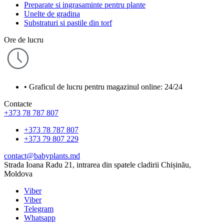
Preparate si ingrasaminte pentru plante
Unelte de gradina
Substraturi si pastile din torf
Ore de lucru
• Graficul de lucru pentru magazinul online: 24/24
Contacte
+373 78 787 807
+373 78 787 807
+373 79 807 229
contact@babyplants.md
Strada Ioana Radu 21, intrarea din spatele cladirii Chișinău,
Moldova
Viber
Viber
Telegram
Whatsapp