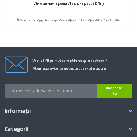
Лимонная трава Лемонграсс (0.1г)
Взошла на 6 день, надеюсь вырастить хорошие кустики..
Vrei să fii primul care știe despre reduceri?
Aboneaza-te la newsletter-ul nostru
Abonează-
te
Informaţii
Categorii