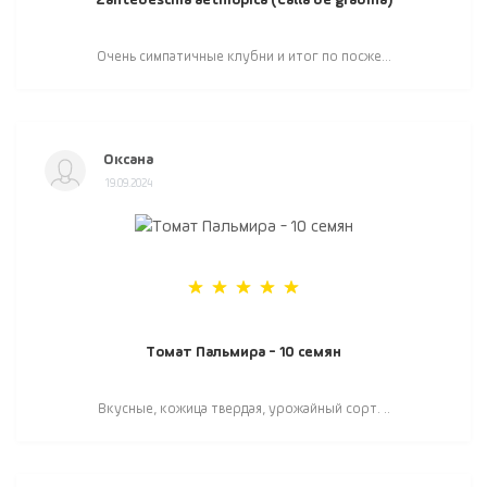
Zantedeschia aethiopica (Calla de gradina)
Очень симпатичные клубни и итог по посже...
Оксана
19.09.2024
Томат Пальмира - 10 семян
Вкусные, кожица твердая, урожайный сорт. ..