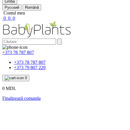
Limba
Русский
Română
Contul meu
0
0
0
+373 78 787 807
+373 78 787 807
+373 79 807 229
0
0 MDL
Finalizează comanda