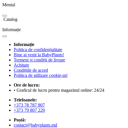
Meniul
Catalog
Informație
Informație
Politica de confidențialitate
Bine ai venit la BabyPlants!
Termeni și condiții de livrare
Achitare
Condițiile de acord
Politica de utilizare cookie-uri
Ore de lucru:
• Graficul de lucru pentru magazinul online: 24/24
Telefoanele:
+373 78 787 807
+373 79 807 229
Poștă:
contact@babyplants.md