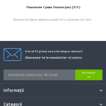
Лимонная трава Лемонграсс (0.1г)
Взошла на 6 день, надеюсь вырастить хорошие кустики..
Vrei să fii primul care știe despre reduceri?
Aboneaza-te la newsletter-ul nostru
Abonează-
te
Informaţii
Categorii