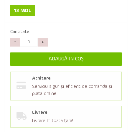
13 MDL
Cantitate:
-
+
ADAUGĂ IN COŞ
Achitare
Serviciu sigur şi eficient de comandă şi
plată online!
Livrare
Livrare în toată țara!