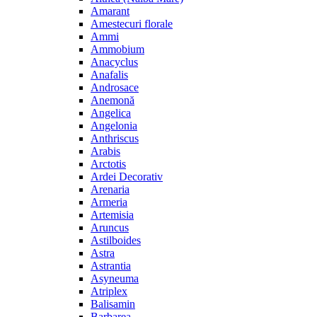
Amarant
Amestecuri florale
Ammi
Ammobium
Anacyclus
Anafalis
Androsace
Anemonă
Angelica
Angelonia
Anthriscus
Arabis
Arctotis
Ardei Decorativ
Arenaria
Armeria
Artemisia
Aruncus
Astilboides
Astra
Astrantia
Asyneuma
Atriplex
Balisamin
Barbarea