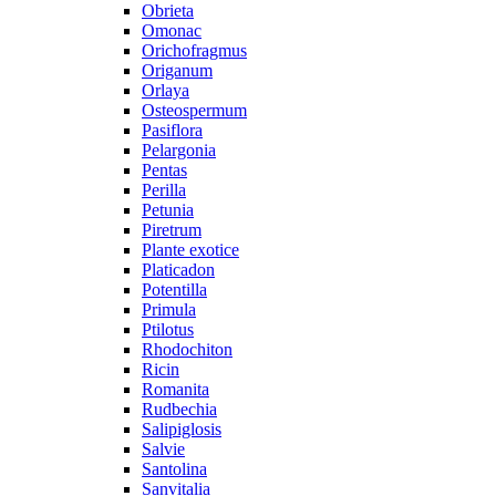
Obrieta
Omonac
Orichofragmus
Origanum
Orlaya
Osteospermum
Pasiflora
Pelargonia
Pentas
Perilla
Petunia
Piretrum
Plante exotice
Platicadon
Potentilla
Primula
Ptilotus
Rhodochiton
Ricin
Romanita
Rudbechia
Salipiglosis
Salvie
Santolina
Sanvitalia