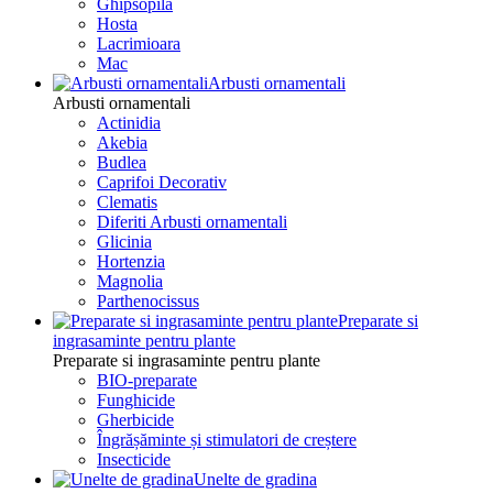
Ghipsopila
Hosta
Lacrimioara
Mac
Arbusti ornamentali
Arbusti ornamentali
Actinidia
Akebia
Budlea
Caprifoi Decorativ
Clematis
Diferiti Arbusti ornamentali
Glicinia
Hortenzia
Magnolia
Parthenocissus
Preparate si
ingrasaminte pentru plante
Preparate si ingrasaminte pentru plante
BIO-preparate
Funghicide
Gherbicide
Îngrășăminte și stimulatori de creștere
Insecticide
Unelte de gradina