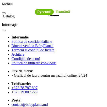
Meniul
Русский
Română
Limba
Catalog
Informație
Informație
Politica de confidențialitate
Bine ai venit la BabyPlants!
Termeni și condiții de livrare
Achitare
Condițiile de acord
Politica de utilizare cookie-uri
Ore de lucru:
• Graficul de lucru pentru magazinul online: 24/24
Telefoanele:
+373 78 787 807
+373 79 807 229
Poștă:
contact@babyplants.md