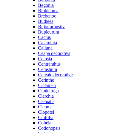
Begonia
Brahicoma
Brebenoc
Budleea
Bujor arbustiv
Bupleurum
Cactus
Calaminta
Calluna
Ceapă decorativă
Celosia
Centranthus
Cerastium
Cereale decorative
Cerinthe
Ciclamen
Cimicifuga
Clarchia
Clematis
Cleoma
Clopotel
Cnifofia
Cobeia
Codonopsis