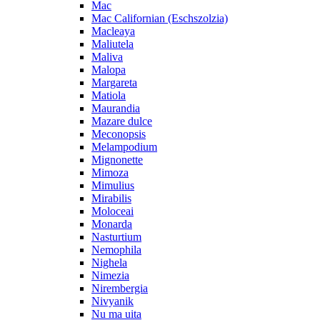
Mac
Mac Californian (Eschszolzia)
Macleaya
Maliutela
Maliva
Malopa
Margareta
Matiola
Maurandia
Mazare dulce
Meconopsis
Melampodium
Mignonette
Mimoza
Mimulius
Mirabilis
Moloceai
Monarda
Nasturtium
Nemophila
Nighela
Nimezia
Nirembergia
Nivyanik
Nu ma uita