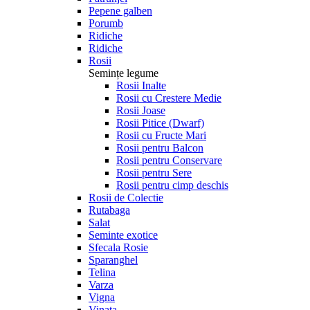
Pepene galben
Porumb
Ridiche
Ridiche
Rosii
Semințe legume
Rosii Inalte
Rosii cu Crestere Medie
Rosii Joase
Rosii Pitice (Dwarf)
Rosii cu Fructe Mari
Rosii pentru Balcon
Rosii pentru Conservare
Rosii pentru Sere
Rosii pentru cimp deschis
Rosii de Colectie
Rutabaga
Salat
Seminte exotice
Sfecala Rosie
Sparanghel
Telina
Varza
Vigna
Vinata