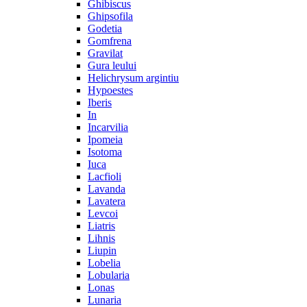
Ghibiscus
Ghipsofila
Godetia
Gomfrena
Gravilat
Gura leului
Helichrysum argintiu
Hypoestes
Iberis
In
Incarvilia
Ipomeia
Isotoma
Iuca
Lacfioli
Lavanda
Lavatera
Levcoi
Liatris
Lihnis
Liupin
Lobelia
Lobularia
Lonas
Lunaria