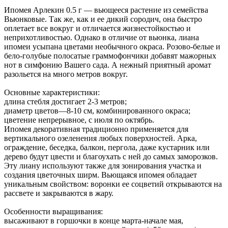
Ипомея Арлекин 0.5 г — вьющееся растение из семейства
Вьюнковые. Так же, как и ее дикий сородич, она быстро
оплетает все вокруг и отличается жизнестойкостью и
неприхотливостью. Однако в отличие от вьюнка, лиана
ипомеи усыпана цветами необычного окраса. Розово-белые и
бело-голубые полосатые граммофончики добавят мажорных
нот в симфонию Вашего сада. А нежный приятный аромат
разольется на много метров вокруг.
Основные характеристики:
длина стебля достигает 2-3 метров;
диаметр цветов—8-10 см, комбинированного окраса;
цветение непрерывное, с июля по октябрь.
Ипомея декоративная традиционно применяется для
вертикального озеленения любых поверхностей. Арка,
ограждение, беседка, балкон, пергола, даже кустарник или
дерево будут цвести и благоухать с ней до самых заморозков.
Эту лиану используют также для зонирования участка и
создания цветочных ширм. Вьющаяся ипомея обладает
уникальным свойством: воронки ее соцветий открываются на
рассвете и закрываются в жару.
Особенности выращивания:
высаживают в горшочки в конце марта-начале мая,