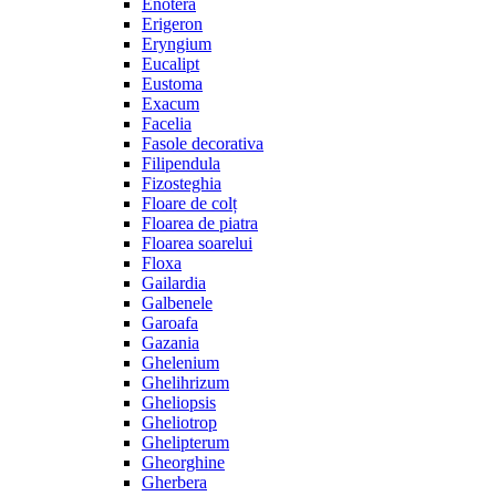
Enotera
Erigeron
Eryngium
Eucalipt
Eustoma
Exacum
Facelia
Fasole decorativa
Filipendula
Fizosteghia
Floare de colț
Floarea de piatra
Floarea soarelui
Floxa
Gailardia
Galbenele
Garoafa
Gazania
Ghelenium
Ghelihrizum
Gheliopsis
Gheliotrop
Ghelipterum
Gheorghine
Gherbera