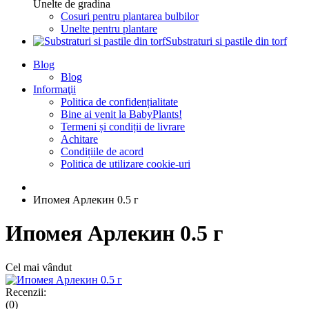
Unelte de gradina
Cosuri pentru plantarea bulbilor
Unelte pentru plantare
Substraturi si pastile din torf
Blog
Blog
Informaţii
Politica de confidențialitate
Bine ai venit la BabyPlants!
Termeni și condiții de livrare
Achitare
Condițiile de acord
Politica de utilizare cookie-uri
Ипомея Арлекин 0.5 г
Ипомея Арлекин 0.5 г
Cel mai vândut
Recenzii:
(0)