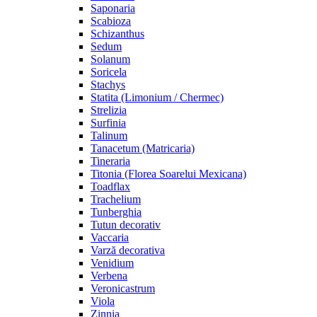
Saponaria
Scabioza
Schizanthus
Sedum
Solanum
Soricela
Stachys
Statita (Limonium / Chermec)
Strelizia
Surfinia
Talinum
Tanacetum (Matricaria)
Tineraria
Titonia (Florea Soarelui Mexicana)
Toadflax
Trachelium
Tunberghia
Tutun decorativ
Vaccaria
Varză decorativa
Venidium
Verbena
Veronicastrum
Viola
Zinnia