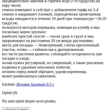
предварительно замочив в горячей воде (+50 градусов) на
пару часов;
семена помещают в субстрат с добавлением торфа по 2-4
семени и накрывают пленкой, периодически проветривая;
всходы ожидаются в течение 10 дней при температуре +18-20
градусов;
пользуются методом перевалки, помещая на клумбу в мае,
поскольку корни хрупкие;
наиболее простой способ — посев сразу в грунт в мае,
прореживают на расстоянии 20 см между растениями;
место для посадки — безветренный, слегка притененный
участок, почва — слабокислая и дренированная;
все части растения ядовиты, соблюдайте осторожность при
посадке и уходе;
полив нужен регулярный, но умеренный, а также рыхление,
подвязка и удаление ненужных побегов;
ипомею перед зимой обрезают, удаляя корневища;
может размножаться самосевом.
Etichete:
Ипомея Арлекин 0.5 г
Opinii (0)
Nu sunt opinii despre acest produs.
+ Spune-ţi opinia