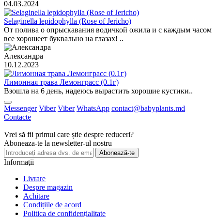
04.03.2024
Selaginella lepidophylla (Rose of Jericho)
От полива о опрыскавания водичкой ожила и с каждым часом
все хорошеет буквально на глазах! ..
Александра
10.12.2023
Лимонная трава Лемонграсс (0.1г)
Взошла на 6 день, надеюсь вырастить хорошие кустики..
Messenger
Viber
Viber
WhatsApp
contact@babyplants.md
Contacte
Vrei să fii primul care știe despre reduceri?
Aboneaza-te la newsletter-ul nostru
Abonează-te
Informaţii
Livrare
Despre magazin
Achitare
Condițiile de acord
Politica de confidențialitate