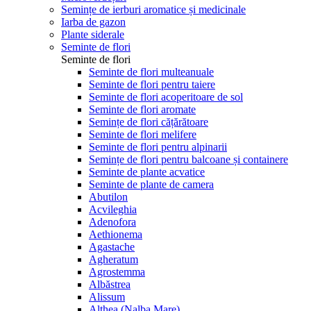
Semințe de ierburi aromatice și medicinale
Iarba de gazon
Plante siderale
Seminte de flori
Seminte de flori
Seminte de flori multeanuale
Seminte de flori pentru taiere
Seminte de flori acoperitoare de sol
Seminte de flori aromate
Semințe de flori cățărătoare
Seminte de flori melifere
Seminte de flori pentru alpinarii
Semințe de flori pentru balcoane și containere
Seminte de plante acvatice
Seminte de plante de camera
Abutilon
Acvileghia
Adenofora
Aethionema
Agastache
Agheratum
Agrostemma
Albăstrea
Alissum
Althea (Nalba Mare)