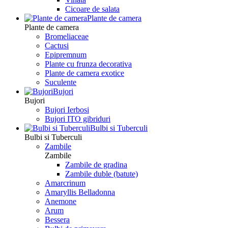
Сicoare de salata
Plante de camera
Plante de camera
Bromeliaceae
Cactusi
Epipremnum
Plante cu frunza decorativa
Plante de camera exotice
Suculente
Bujori
Bujori
Bujori Ierbosi
Bujori ITO gibriduri
Bulbi si Tuberculi
Bulbi si Tuberculi
Zambile
Zambile
Zambile de gradina
Zambile duble (batute)
Amarcrinum
Amaryllis Belladonna
Anemone
Arum
Bessera