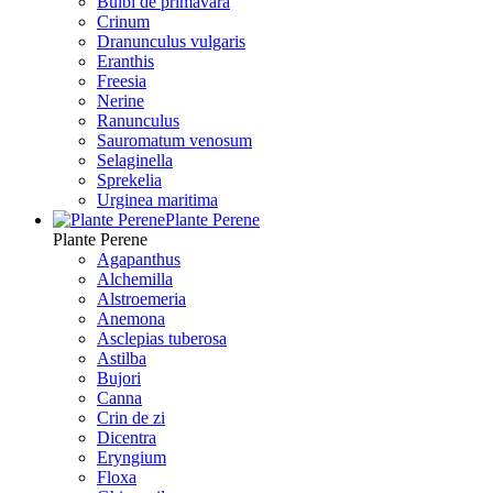
Bulbi de primavara
Crinum
Dranunculus vulgaris
Eranthis
Freesiа
Nerine
Ranunculus
Sauromatum venosum
Selaginella
Sprekelia
Urginea maritima
Plante Perene
Plante Perene
Agapanthus
Alchemilla
Alstroemeria
Anemona
Asclepias tuberosa
Astilba
Bujori
Canna
Crin de zi
Dicentra
Eryngium
Floxa