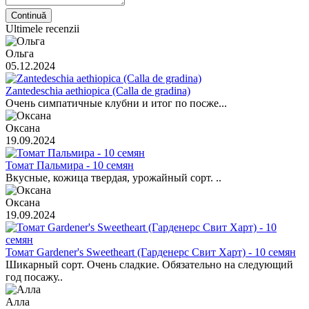
Continuă
Ultimele recenzii
Ольга
05.12.2024
Zantedeschia aethiopica (Calla de gradina)
Очень симпатичные клубни и итог по посже...
Оксана
19.09.2024
Томат Пальмира - 10 семян
Вкусные, кожица твердая, урожайный сорт. ..
Оксана
19.09.2024
Томат Gardener's Sweetheart (Гарденерс Свит Харт) - 10 семян
Шикарный сорт. Очень сладкие. Обязательно на следующий
год посажу..
Алла