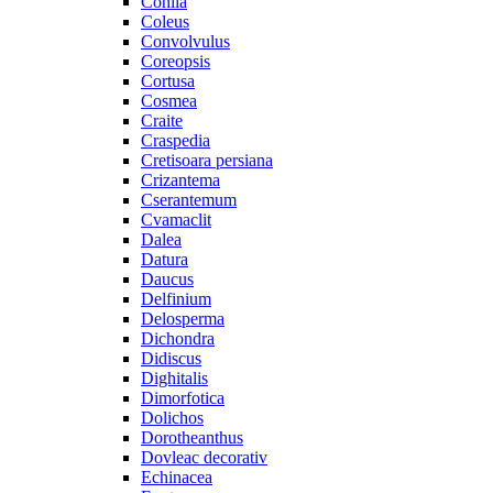
Cohiia
Coleus
Convolvulus
Coreopsis
Cortusa
Cosmea
Craite
Craspedia
Cretisoara persiana
Crizantema
Cserantemum
Cvamaclit
Dalea
Datura
Daucus
Delfinium
Delosperma
Dichondra
Didiscus
Dighitalis
Dimorfotica
Dolichos
Dorotheanthus
Dovleac decorativ
Echinacea