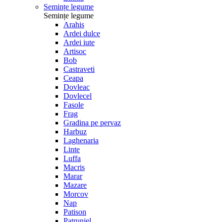
Semințe legume
Semințe legume
Arahis
Ardei dulce
Ardei iute
Artisoc
Bob
Castraveti
Ceapa
Dovleac
Dovlecel
Fasole
Frag
Gradina pe pervaz
Harbuz
Laghenaria
Linte
Luffa
Macris
Marar
Mazare
Morcov
Nap
Patison
Patrunjel