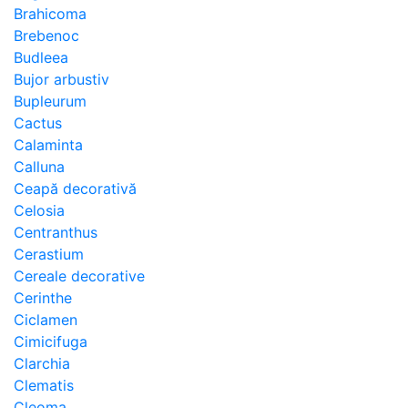
Brahicoma
Brebenoc
Budleea
Bujor arbustiv
Bupleurum
Cactus
Calaminta
Calluna
Ceapă decorativă
Celosia
Centranthus
Cerastium
Cereale decorative
Cerinthe
Ciclamen
Cimicifuga
Clarchia
Clematis
Cleoma