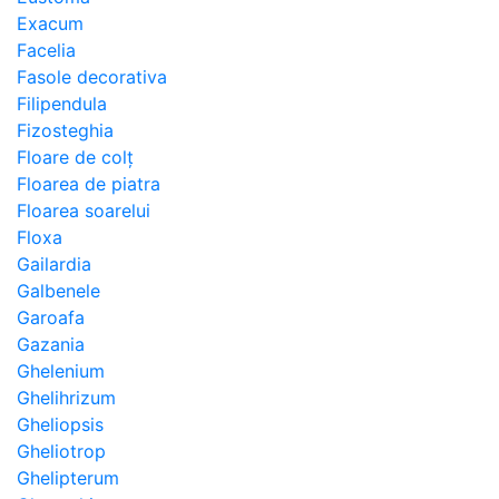
Exacum
Facelia
Fasole decorativa
Filipendula
Fizosteghia
Floare de colț
Floarea de piatra
Floarea soarelui
Floxa
Gailardia
Galbenele
Garoafa
Gazania
Ghelenium
Ghelihrizum
Gheliopsis
Gheliotrop
Ghelipterum