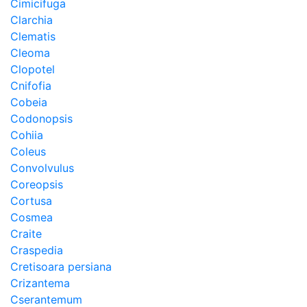
Cimicifuga
Clarchia
Clematis
Cleoma
Clopotel
Cnifofia
Cobeia
Codonopsis
Cohiia
Coleus
Convolvulus
Coreopsis
Cortusa
Cosmea
Craite
Craspedia
Cretisoara persiana
Crizantema
Cserantemum