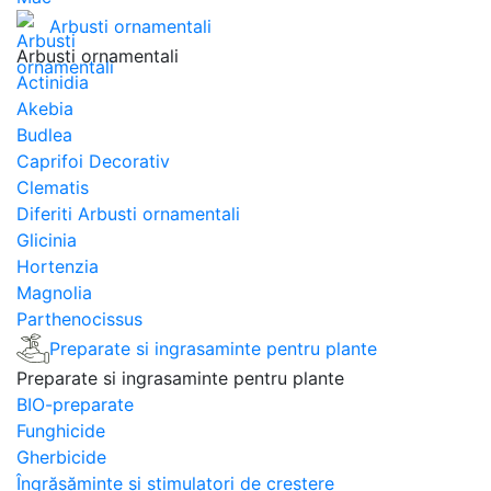
Arbusti ornamentali
Arbusti ornamentali
Actinidia
Akebia
Budlea
Caprifoi Decorativ
Clematis
Diferiti Arbusti ornamentali
Glicinia
Hortenzia
Magnolia
Parthenocissus
Preparate si ingrasaminte pentru plante
Preparate si ingrasaminte pentru plante
BIO-preparate
Funghicide
Gherbicide
Îngrășăminte și stimulatori de creștere