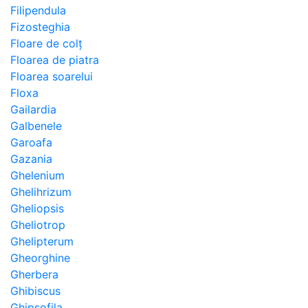
Filipendula
Fizosteghia
Floare de colț
Floarea de piatra
Floarea soarelui
Floxa
Gailardia
Galbenele
Garoafa
Gazania
Ghelenium
Ghelihrizum
Gheliopsis
Gheliotrop
Ghelipterum
Gheorghine
Gherbera
Ghibiscus
Ghipsofila