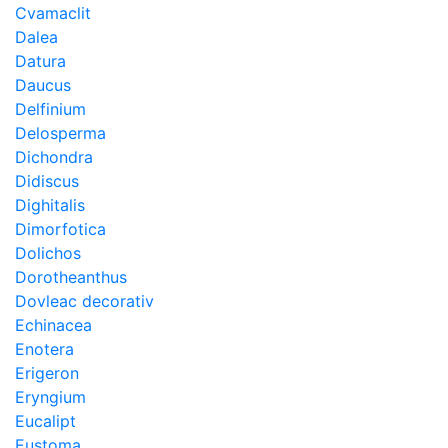
Cvamaclit
Dalea
Datura
Daucus
Delfinium
Delosperma
Dichondra
Didiscus
Dighitalis
Dimorfotica
Dolichos
Dorotheanthus
Dovleac decorativ
Echinacea
Enotera
Erigeron
Eryngium
Eucalipt
Eustoma