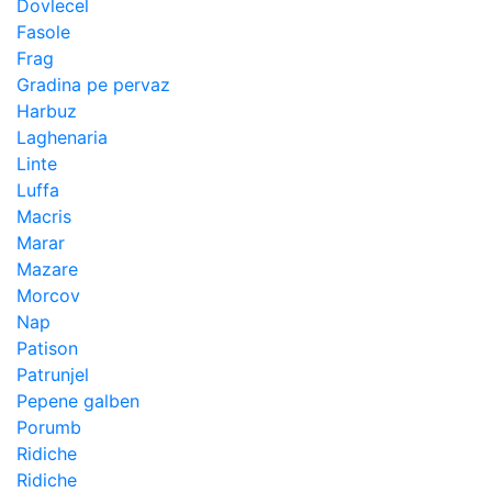
Dovlecel
Fasole
Frag
Gradina pe pervaz
Harbuz
Laghenaria
Linte
Luffa
Macris
Marar
Mazare
Morcov
Nap
Patison
Patrunjel
Pepene galben
Porumb
Ridiche
Ridiche