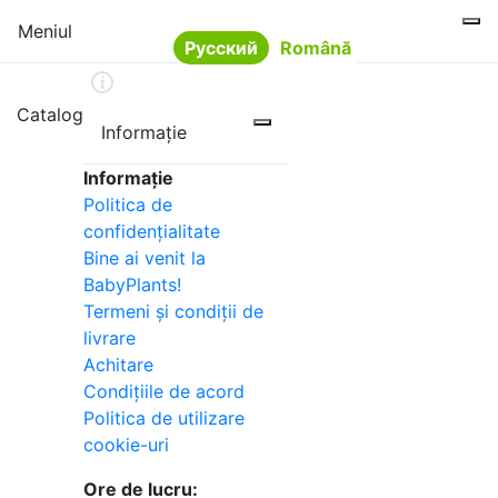
Meniul
Русский
Română
Limba
Catalog
Informație
Informație
Politica de
confidențialitate
Bine ai venit la
BabyPlants!
Termeni și condiții de
livrare
Achitare
Condițiile de acord
Politica de utilizare
cookie-uri
Ore de lucru: