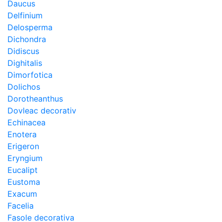
Daucus
Delfinium
Delosperma
Dichondra
Didiscus
Dighitalis
Dimorfotica
Dolichos
Dorotheanthus
Dovleac decorativ
Echinacea
Enotera
Erigeron
Eryngium
Eucalipt
Eustoma
Exacum
Facelia
Fasole decorativa