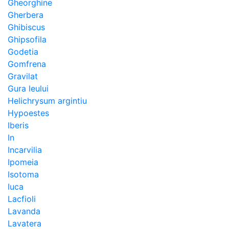
Gheorghine
Gherbera
Ghibiscus
Ghipsofila
Godetia
Gomfrena
Gravilat
Gura leului
Helichrysum argintiu
Hypoestes
Iberis
In
Incarvilia
Ipomeia
Isotoma
Iuca
Lacfioli
Lavanda
Lavatera