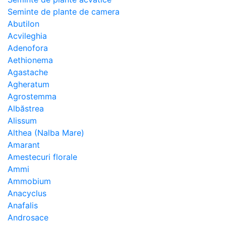
Seminte de plante de camera
Abutilon
Acvileghia
Adenofora
Aethionema
Agastache
Agheratum
Agrostemma
Albăstrea
Alissum
Althea (Nalba Mare)
Amarant
Amestecuri florale
Ammi
Ammobium
Anacyclus
Anafalis
Androsace