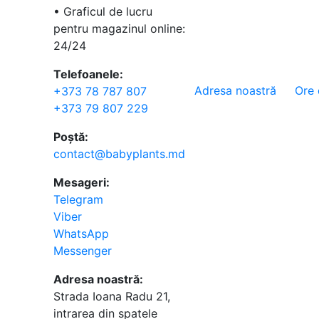
• Graficul de lucru
pentru magazinul online:
24/24
Telefoanele:
Adresa noastră
Ore 
+373 78 787 807
+373 79 807 229
Poștă:
contact@babyplants.md
Mesageri:
Telegram
Viber
WhatsApp
Messenger
Adresa noastră:
Strada Ioana Radu 21,
intrarea din spatele