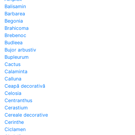
Balisamin
Barbarea
Begonia
Brahicoma
Brebenoc
Budleea
Bujor arbustiv
Bupleurum
Cactus
Calaminta
Calluna
Ceapă decorativă
Celosia
Centranthus
Cerastium
Cereale decorative
Cerinthe
Ciclamen