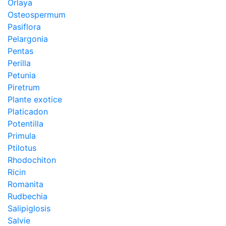
Orlaya
Osteospermum
Pasiflora
Pelargonia
Pentas
Perilla
Petunia
Piretrum
Plante exotice
Platicadon
Potentilla
Primula
Ptilotus
Rhodochiton
Ricin
Romanita
Rudbechia
Salipiglosis
Salvie