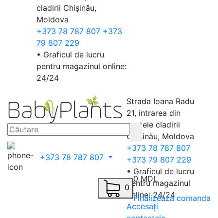
cladirii Chișinău,
Moldova
+373 78 787 807
+373
79 807 229
• Graficul de lucru
pentru magazinul online:
24/24
Strada Ioana Radu
21, intrarea din
spatele cladirii
Chișinău, Moldova
+373 78 787 807
+373 78 787 807
+373 79 807 229
• Graficul de lucru
0 MDL
pentru magazinul
0
online: 24/24
Finalizează comanda
Accesați