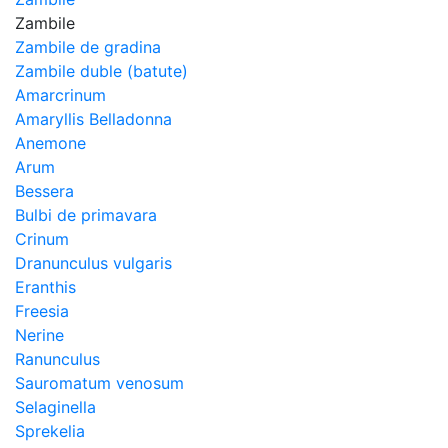
Zambile
Zambile de gradina
Zambile duble (batute)
Amarcrinum
Amaryllis Belladonna
Anemone
Arum
Bessera
Bulbi de primavara
Crinum
Dranunculus vulgaris
Eranthis
Freesiа
Nerine
Ranunculus
Sauromatum venosum
Selaginella
Sprekelia