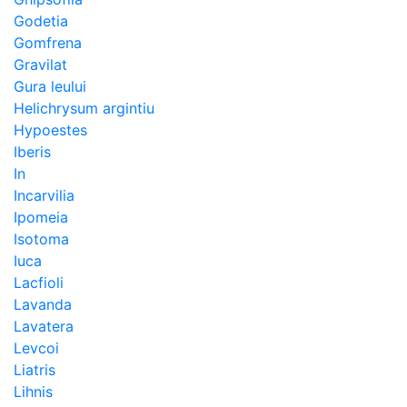
Godetia
Gomfrena
Gravilat
Gura leului
Helichrysum argintiu
Hypoestes
Iberis
In
Incarvilia
Ipomeia
Isotoma
Iuca
Lacfioli
Lavanda
Lavatera
Levcoi
Liatris
Lihnis