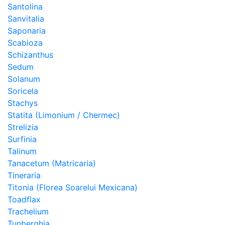
Santolina
Sanvitalia
Saponaria
Scabioza
Schizanthus
Sedum
Solanum
Soricela
Stachys
Statita (Limonium / Chermec)
Strelizia
Surfinia
Talinum
Tanacetum (Matricaria)
Tineraria
Titonia (Florea Soarelui Mexicana)
Toadflax
Trachelium
Tunberghia