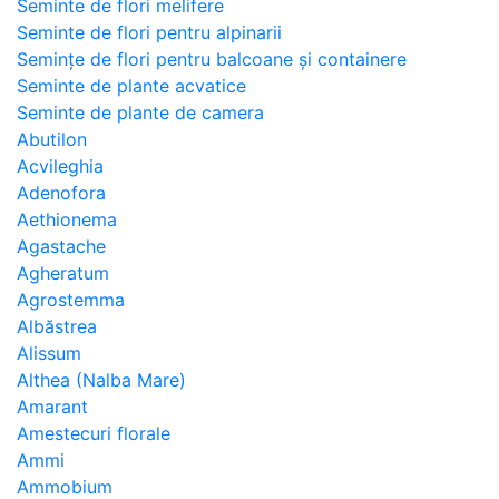
Seminte de flori melifere
Seminte de flori pentru alpinarii
Semințe de flori pentru balcoane și containere
Seminte de plante acvatice
Seminte de plante de camera
Abutilon
Acvileghia
Adenofora
Aethionema
Agastache
Agheratum
Agrostemma
Albăstrea
Alissum
Althea (Nalba Mare)
Amarant
Amestecuri florale
Ammi
Ammobium