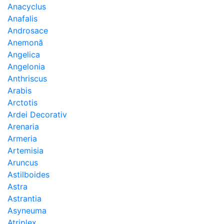
Anacyclus
Anafalis
Androsace
Anemonă
Angelica
Angelonia
Anthriscus
Arabis
Arctotis
Ardei Decorativ
Arenaria
Armeria
Artemisia
Aruncus
Astilboides
Astra
Astrantia
Asyneuma
Atriplex