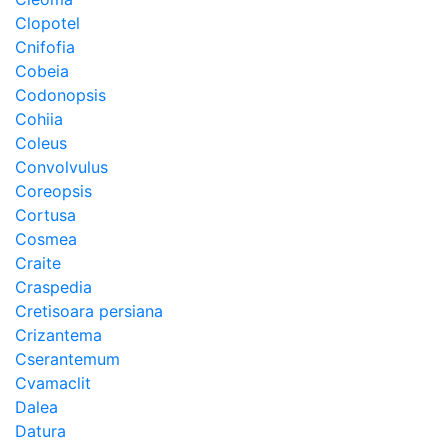
Clopotel
Cnifofia
Cobeia
Codonopsis
Cohiia
Coleus
Convolvulus
Coreopsis
Cortusa
Cosmea
Craite
Craspedia
Cretisoara persiana
Crizantema
Cserantemum
Cvamaclit
Dalea
Datura