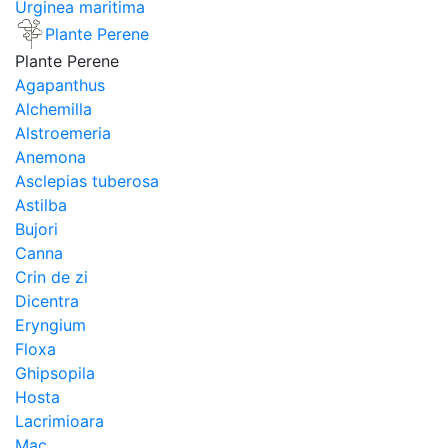
Urginea maritima
Plante Perene
Plante Perene
Agapanthus
Alchemilla
Alstroemeria
Anemona
Asclepias tuberosa
Astilba
Bujori
Canna
Crin de zi
Dicentra
Eryngium
Floxa
Ghipsopila
Hosta
Lacrimioara
Mac