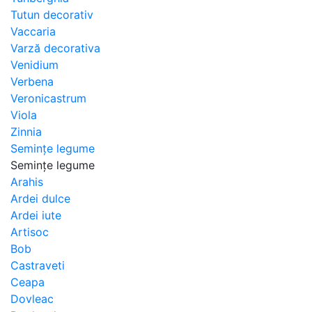
Tutun decorativ
Vaccaria
Varză decorativa
Venidium
Verbena
Veronicastrum
Viola
Zinnia
Semințe legume
Semințe legume
Arahis
Ardei dulce
Ardei iute
Artisoc
Bob
Castraveti
Ceapa
Dovleac