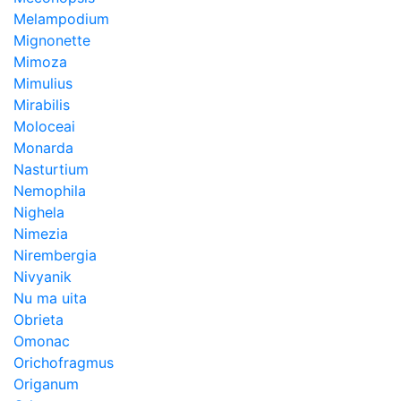
Melampodium
Mignonette
Mimoza
Mimulius
Mirabilis
Moloceai
Monarda
Nasturtium
Nemophila
Nighela
Nimezia
Nirembergia
Nivyanik
Nu ma uita
Obrieta
Omonac
Orichofragmus
Origanum