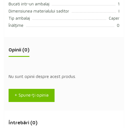
Bucati intr-un ambalaj
1
Dimensiunea materialului saditor
I
Tip ambalaj
Caper
Înălțime
0
Opinii (0)
Nu sunt opinii despre acest produs.
+ Spune-ţi opinia
Întrebări
(0)