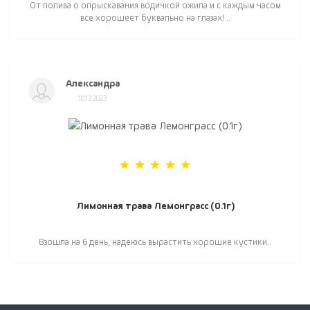
От полива о опрыскавания водичкой ожила и с каждым часом
все хорошеет буквально на глазах! ..
Александра
10.12.2023
Лимонная трава Лемонграсс (0.1г)
Взошла на 6 день, надеюсь вырастить хорошие кустики..