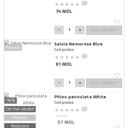
0
74 MDL
STOC EPUIZAT
-
+
Salvia Nemorosa Blue
Popular
Cod produs:
0
61 MDL
STOC EPUIZAT
-
+
Phlox paniculata White
-16%
Cod produs:
0
Cel mai vândut
68 MDL
Popular
57 MDL
Reducere