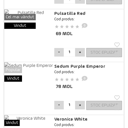
Pulsatilla Red
Cel mai vândut
Cod produs:
0
Vindut
69 MDL
STOC EPUIZAT
-
+
Sedum Purple Emperor
Popular
Cod produs:
0
Vindut
78 MDL
STOC EPUIZAT
-
+
Veronica White
Vindut
Cod produs: