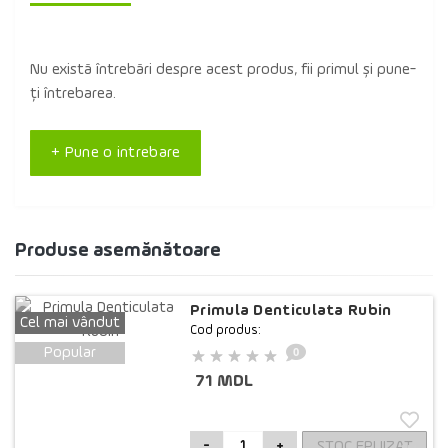
Nu există întrebări despre acest produs, fii primul și pune-
ți întrebarea.
+ Pune o intrebare
Produse asemănătoare
Primula Denticulata Rubin
Cel mai vândut
Cod produs:
0
Popular
71 MDL
STOC EPUIZAT
-
+