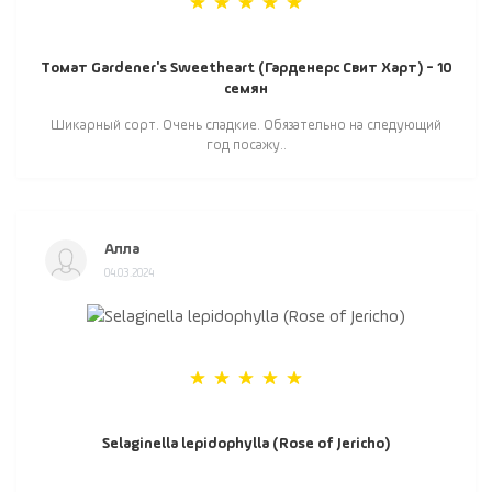
Томат Gardener's Sweetheart (Гарденерс Свит Харт) - 10
семян
Шикарный сорт. Очень сладкие. Обязательно на следующий
год посажу..
Алла
04.03.2024
Selaginella lepidophylla (Rose of Jericho)