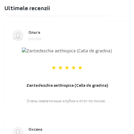
Ultimele recenzii
Ольга
05.12.2024
Zantedeschia aethiopica (Calla de gradina)
Очень симпатичные клубни и итог по посже...
Оксана