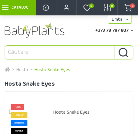
0
0
0
CATALOG
Limba
+373 78 787 807
Hosta
Hosta Snake Eyes
Hosta Snake Eyes
-20%
Popular
Reducere
Vindut