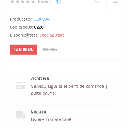
Recenzii:
(0)
Producător:
OLANDA
Cod produs:
0228
Disponibilitate:
Stoc epuizat
128 MDL
160 MDL
Achitare
Serviciu sigur şi eficient de comandă şi
plată online!
Livrare
Livrare în toată țara!