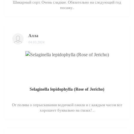
Шикарный сорт. Очень сладкие. Обязательно на следующий год
посажу..
Алла
04.03.2024
Selaginella lepidophylla (Rose of Jericho)
От полива о опрыскавания водичкой ожила и с каждым часом все
хорошеет буквально на глазах! ..