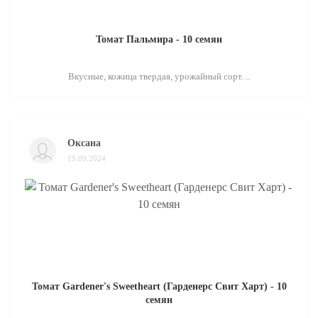
Томат Пальмира - 10 семян
Вкусные, кожица твердая, урожайный сорт. ..
Оксана
19.09.2024
Томат Gardener's Sweetheart (Гарденерс Свит Харт) - 10
семян