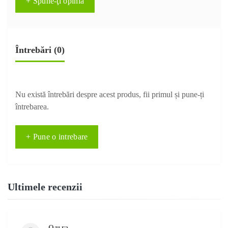
+ Spune-ţi opinia
Întrebări
(0)
Nu există întrebări despre acest produs, fii primul și pune-ți
întrebarea.
+ Pune o intrebare
Ultimele recenzii
Ольга