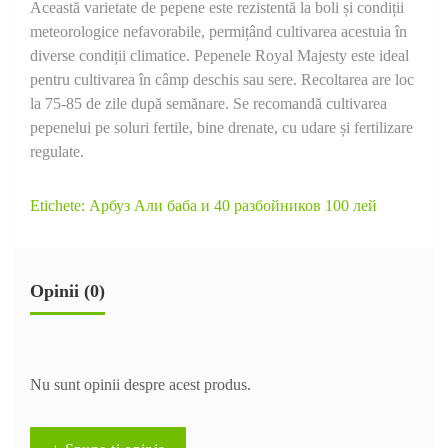
Această varietate de pepene este rezistentă la boli și condiții
meteorologice nefavorabile, permițând cultivarea acestuia în
diverse condiții climatice. Pepenele Royal Majesty este ideal
pentru cultivarea în câmp deschis sau sere. Recoltarea are loc
la 75-85 de zile după semănare. Se recomandă cultivarea
pepenelui pe soluri fertile, bine drenate, cu udare și fertilizare
regulate.
Etichete:
Арбуз Али баба и 40 разбойников 100 лей
Opinii (0)
Nu sunt opinii despre acest produs.