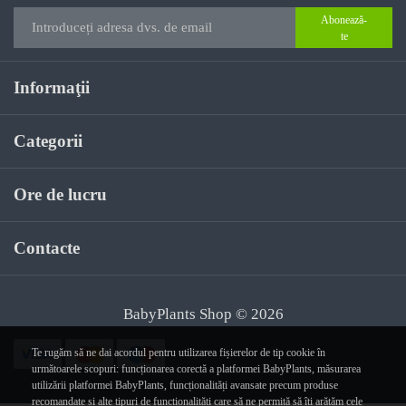
Abonează-
te
Informaţii
Categorii
Ore de lucru
Contacte
BabyPlants Shop © 2026
Te rugăm să ne dai acordul pentru utilizarea fișierelor de tip cookie în
următoarele scopuri: funcționarea corectă a platformei BabyPlants, măsurarea
utilizării platformei BabyPlants, funcționalități avansate precum produse
recomandate și alte tipuri de funcționalități care să ne permită să îți arătăm cele