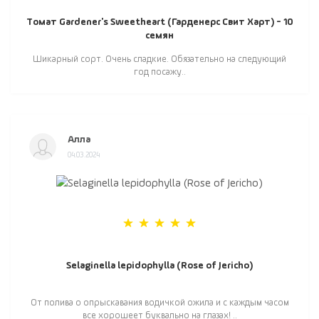
Томат Gardener's Sweetheart (Гарденерс Свит Харт) - 10
семян
Шикарный сорт. Очень сладкие. Обязательно на следующий
год посажу..
Алла
04.03.2024
Selaginella lepidophylla (Rose of Jericho)
От полива о опрыскавания водичкой ожила и с каждым часом
все хорошеет буквально на глазах! ..