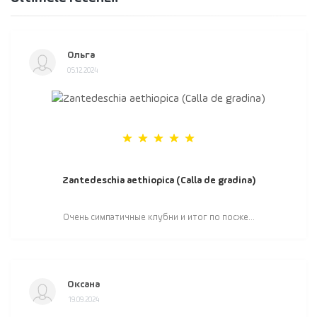
Ольга
05.12.2024
Zantedeschia aethiopica (Calla de gradina)
Очень симпатичные клубни и итог по посже...
Оксана
19.09.2024