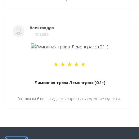
Александра
10.12.2023
Лимонная трава Лемонграсс (0.1г)
Взошла на 6 день, надеюсь вырастить хорошие кустики..