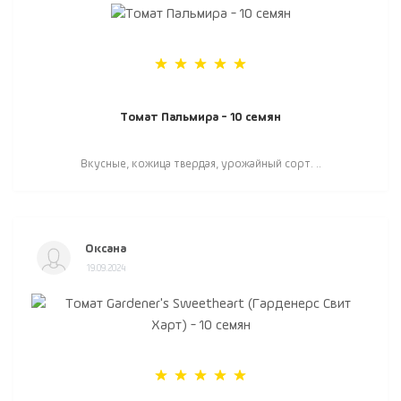
Томат Пальмира - 10 семян
Вкусные, кожица твердая, урожайный сорт. ..
Оксана
19.09.2024