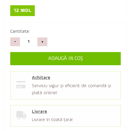
12 MDL
Cantitate:
-
+
ADAUGĂ IN COŞ
Achitare
Serviciu sigur şi eficient de comandă şi
plată online!
Livrare
Livrare în toată țara!