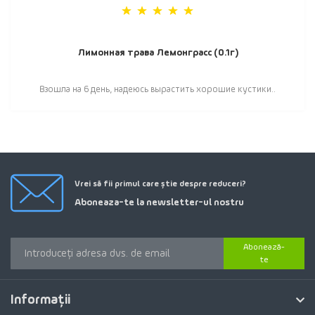
Лимонная трава Лемонграсс (0.1г)
Взошла на 6 день, надеюсь вырастить хорошие кустики..
Vrei să fii primul care știe despre reduceri?
Aboneaza-te la newsletter-ul nostru
Abonează-
te
Informaţii