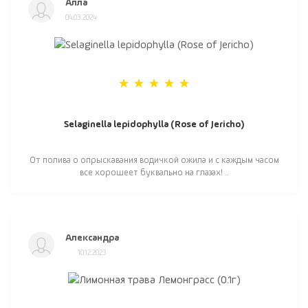
Алла
04.03.2024
Selaginella lepidophylla (Rose of Jericho)
От полива о опрыскавания водичкой ожила и с каждым часом
все хорошеет буквально на глазах! ..
Александра
10.12.2023