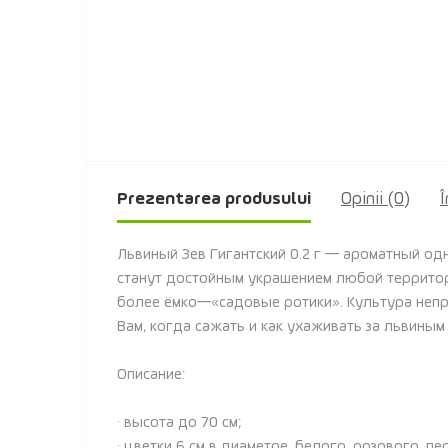
Prezentarea produsului
Opinii (0)
Î
Львиный Зев Гигантский 0.2 г — ароматный од
станут достойным украшением любой территор
более ёмко—«садовые ротики». Культура непр
Вам, когда сажать и как ухаживать за львиным
Описание:
· высота до 70 см;
· цветки 6 см в диаметре, белого, розового, п