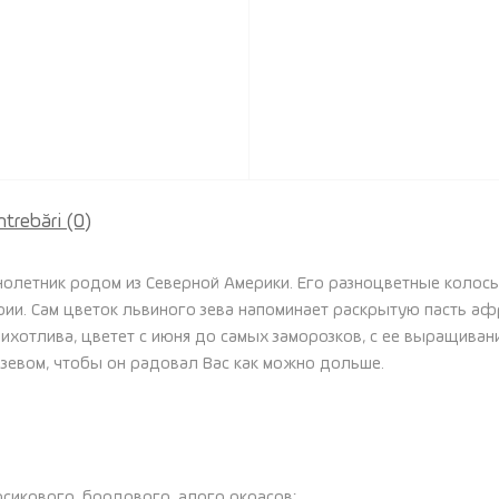
ntrebări
(0)
нолетник родом из Северной Америки. Его разноцветные колось
ии. Сам цветок львиного зева напоминает раскрытую пасть афр
ихотлива, цветет с июня до самых заморозков, с ее выращиван
 зевом, чтобы он радовал Вас как можно дольше.
ерсикового, бордового, алого окрасов;