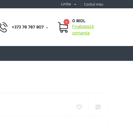
Limba
Contul meu
0 MDL
0
Finalizează
+373 78 787 807
comanda