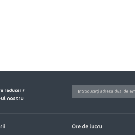
re reduceri?
ul nostru
ii
Ore de lucru