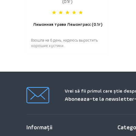
Лимонная трава Лемонграсс (0.1г)
Взошла на 6 день, надеюсь вырастить
хорошие кустики..
Vrei să fii primul care știe desp
Aboneaza-te la newsletter-
Informaţii
Categor