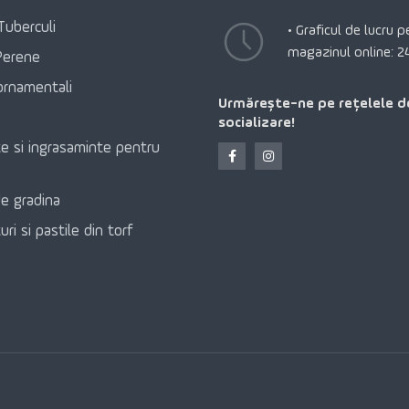
Tuberculi
• Graficul de lucru 
magazinul online: 2
Perene
ornamentali
Urmărește-ne pe rețelele d
socializare!
e si ingrasaminte pentru
e gradina
ri si pastile din torf