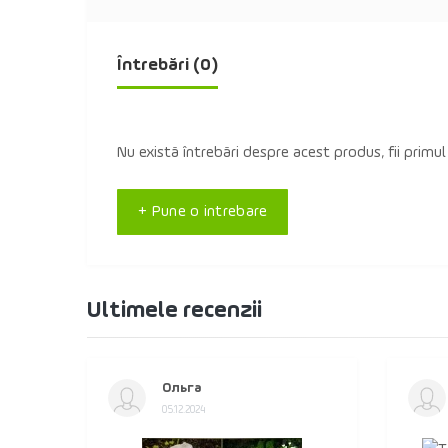
Întrebări
(0)
Nu există întrebări despre acest produs, fii primul
+ Pune o intrebare
Ultimele recenzii
Ольга
05.12.2024