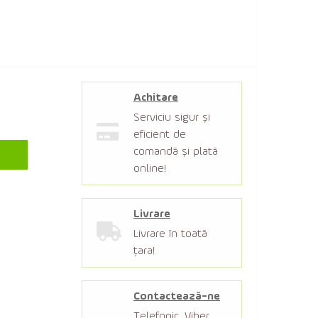
Achitare
Serviciu sigur şi
eficient de
comandă şi plată
online!
Livrare
Livrare în toată
țara!
Contactează-ne
Telefonic, Viber,