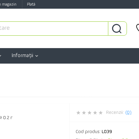
e magazin
Plată
Informaţii
Recenzii:
(0)
Cod produs:
L039