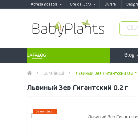
Adresa noastră
Ore de lucru
Livrare
Despr
Blog
CATALOG
Gura leului
Львиный Зев Гигантский 0.2 г
Львиный Зев Гигантский 0.2 г
Cel mai vândut