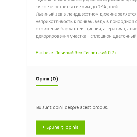
· в срезе остается свежим до 7-14 дней.
Львиный зев в ландшафтном дизайне является
неприхотливость к почвам, ведь в природной 
окружении бархатцев, циннии, агератума, али
декорирования участка—сплошной цветочный к
Etichete:
Львиный Зев Гигантский 0.2 г
Opinii (0)
Nu sunt opinii despre acest produs.
+ Spune-ţi opinia