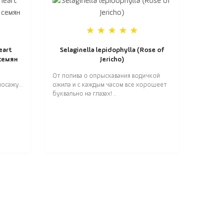
eart
Selaginella lepidophylla (Rose of
 семян
Jericho)
От полива о опрыскавания водичкой
осажу..
ожила и с каждым часом все хорошеет
буквально на глазах! ..