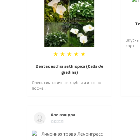
То
Вкусны
сорт. ..
Zantedeschia aethiopica (Calla de
gradina)
Очень симпатичные клубни и итог по
посже...
Александра
10.12.2023