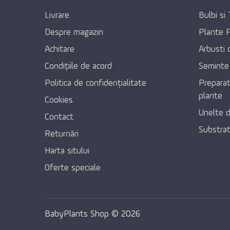
Livrare
Bulbi si 
Despre magazin
Plante 
Achitare
Arbusti 
Condițiile de acord
Seminte
Politica de confidențialitate
Preparat
plante
Cookies
Unelte d
Contact
Substratu
Returnări
Harta sitului
Oferte speciale
BabyPlants Shop © 2026