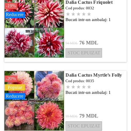
Dalia Cactus Friquolet
-19%
Cod produs: 0032
Reducere
0
Bucati intr-un ambalaj:
1
76 MDL
94 MDL
STOC EPUIZAT
Dalia Cactus Myrtle’s Folly
-20%
Cod produs: 0035
Popular
0
Bucati intr-un ambalaj:
1
Reducere
79 MDL
99 MDL
STOC EPUIZAT