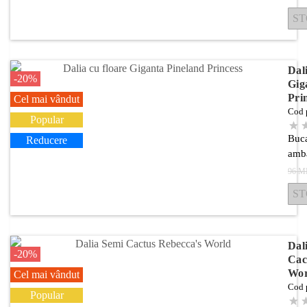
ST
Dali
-20%
Gig
Pri
Cel mai vândut
Cod 
Popular
Buca
Reducere
amba
96 M
ST
Dal
-20%
Cac
Wor
Cel mai vândut
Cod 
Popular