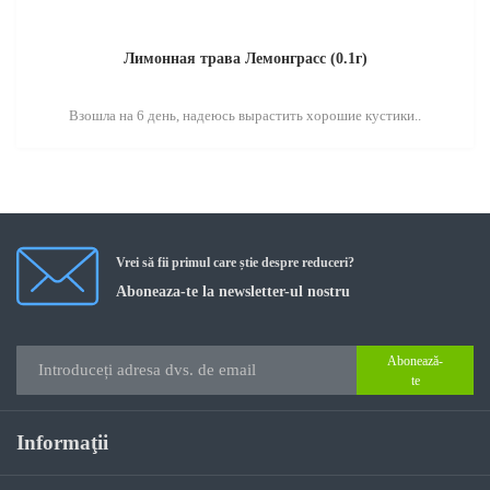
Лимонная трава Лемонграсс (0.1г)
Взошла на 6 день, надеюсь вырастить хорошие кустики..
Vrei să fii primul care știe despre reduceri?
Aboneaza-te la newsletter-ul nostru
Abonează-
te
Informaţii