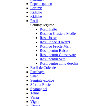
Pepene galben
Porumb
Ridiche
Ridiche
Rosii
Semințe legume
Rosii Inalte
Rosii cu Crestere Medie
Rosii Joase
Rosii Pitice (Dwarf)
Rosii cu Fructe Mari
Rosii pentru Balcon
Rosii pentru Conservare
Rosii pentru Sere
Rosii pentru cimp deschis
Rosii de Colectie
Rutabaga
Salat
Seminte exotice
Sfecala Rosie
Sparanghel
Telina
Varza
Vigna
Vinata