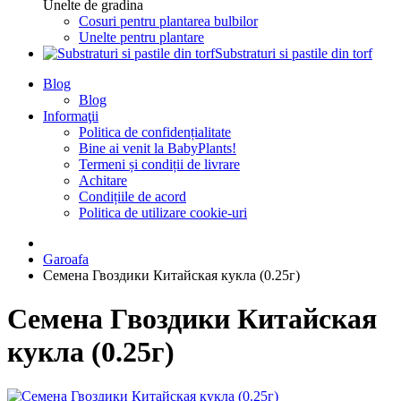
Unelte de gradina
Cosuri pentru plantarea bulbilor
Unelte pentru plantare
Substraturi si pastile din torf
Blog
Blog
Informaţii
Politica de confidențialitate
Bine ai venit la BabyPlants!
Termeni și condiții de livrare
Achitare
Condițiile de acord
Politica de utilizare cookie-uri
Garoafa
Семена Гвоздики Китайская кукла (0.25г)
Семена Гвоздики Китайская
кукла (0.25г)