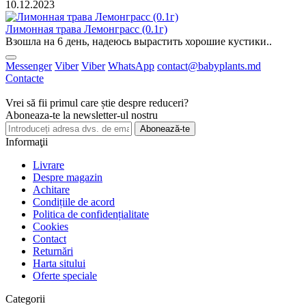
10.12.2023
Лимонная трава Лемонграсс (0.1г)
Взошла на 6 день, надеюсь вырастить хорошие кустики..
Messenger
Viber
Viber
WhatsApp
contact@babyplants.md
Contacte
Vrei să fii primul care știe despre reduceri?
Aboneaza-te la newsletter-ul nostru
Abonează-te
Informaţii
Livrare
Despre magazin
Achitare
Condițiile de acord
Politica de confidențialitate
Cookies
Contact
Returnări
Harta sitului
Oferte speciale
Categorii