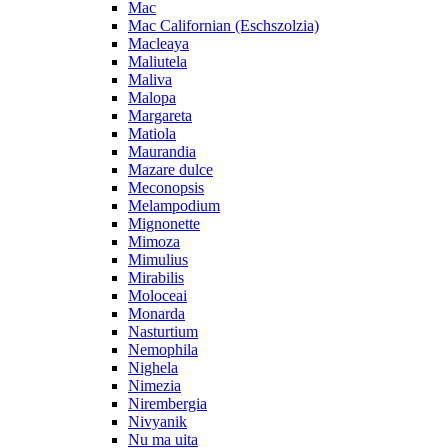
Mac
Mac Californian (Eschszolzia)
Macleaya
Maliutela
Maliva
Malopa
Margareta
Matiola
Maurandia
Mazare dulce
Meconopsis
Melampodium
Mignonette
Mimoza
Mimulius
Mirabilis
Moloceai
Monarda
Nasturtium
Nemophila
Nighela
Nimezia
Nirembergia
Nivyanik
Nu ma uita