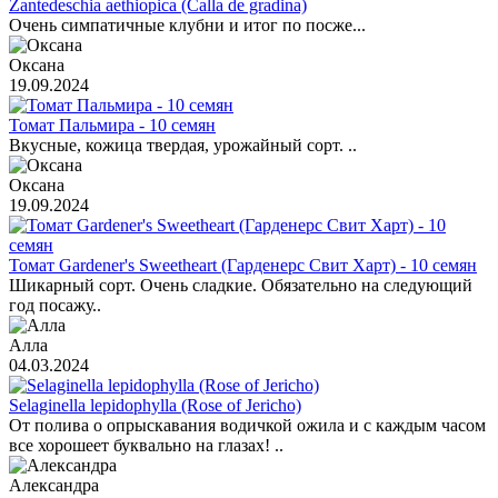
Zantedeschia aethiopica (Calla de gradina)
Очень симпатичные клубни и итог по посже...
Оксана
19.09.2024
Томат Пальмира - 10 семян
Вкусные, кожица твердая, урожайный сорт. ..
Оксана
19.09.2024
Томат Gardener's Sweetheart (Гарденерс Свит Харт) - 10 семян
Шикарный сорт. Очень сладкие. Обязательно на следующий
год посажу..
Алла
04.03.2024
Selaginella lepidophylla (Rose of Jericho)
От полива о опрыскавания водичкой ожила и с каждым часом
все хорошеет буквально на глазах! ..
Александра