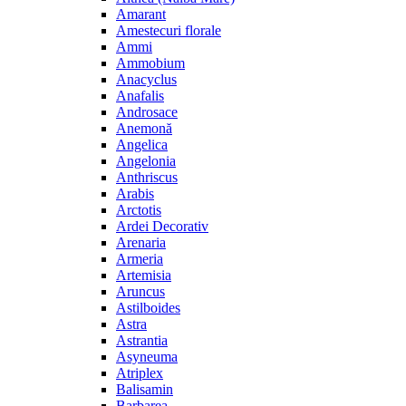
Amarant
Amestecuri florale
Ammi
Ammobium
Anacyclus
Anafalis
Androsace
Anemonă
Angelica
Angelonia
Anthriscus
Arabis
Arctotis
Ardei Decorativ
Arenaria
Armeria
Artemisia
Aruncus
Astilboides
Astra
Astrantia
Asyneuma
Atriplex
Balisamin
Barbarea