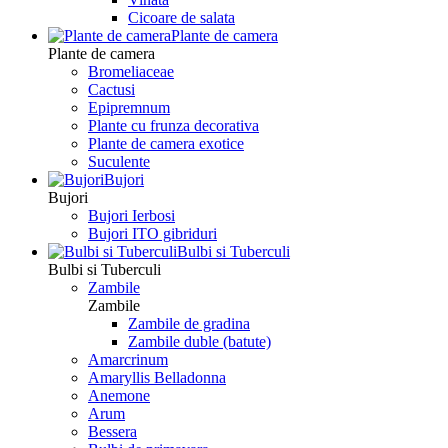
Сicoare de salata
Plante de camera
Plante de camera
Bromeliaceae
Cactusi
Epipremnum
Plante cu frunza decorativa
Plante de camera exotice
Suculente
Bujori
Bujori
Bujori Ierbosi
Bujori ITO gibriduri
Bulbi si Tuberculi
Bulbi si Tuberculi
Zambile
Zambile
Zambile de gradina
Zambile duble (batute)
Amarcrinum
Amaryllis Belladonna
Anemone
Arum
Bessera