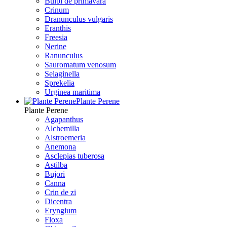
Bulbi de primavara
Crinum
Dranunculus vulgaris
Eranthis
Freesiа
Nerine
Ranunculus
Sauromatum venosum
Selaginella
Sprekelia
Urginea maritima
Plante Perene
Plante Perene
Agapanthus
Alchemilla
Alstroemeria
Anemona
Asclepias tuberosa
Astilba
Bujori
Canna
Crin de zi
Dicentra
Eryngium
Floxa