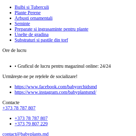
Bulbi si Tuberculi
Plante Perene
Arbusti ornamentali
Seminte
Preparate si ingrasaminte pentru plante
Unelte de gradina
Substraturi si pastile din torf
Ore de lucru
• Graficul de lucru pentru magazinul online: 24/24
Urmărește-ne pe rețelele de socializare!
https://www.facebook.com/babyorchidsmd
https://www.instagram.com/babyplantsmd/
Contacte
+373 78 787 807
+373 78 787 807
+373 79 807 229
contact@babyplants.md