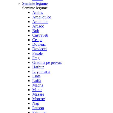
Semințe legume
Semințe legume
Arahis
Ardei dulce
Ardei iute
Artisoc
Bob
Castraveti
Ceapa
Dovleac
Dovlecel
Fasole
Frag
Gradina pe pervaz
Harbuz
Laghenaria
Linte
Luffa
Macris
Marar
Mazare
Morcov
Nap
Patison
Patrunjel