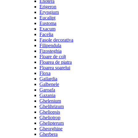
Enotera
Erigeron
Eryngium
Eucalipt
Eustoma
Exacum
Facelia
Fasole decorativa
Filipendula
Fizosteghia
Floare de colț
Floarea de piatra
Floarea soarelui
Floxa
Gailardia
Galbenele
Garoafa
Gazania
Ghelenium
Ghelihrizum
Gheliopsis
Gheliotrop
Ghelipterum
Gheorghine
Gherbera