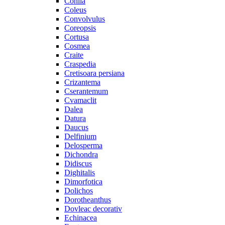
Cohiia
Coleus
Convolvulus
Coreopsis
Cortusa
Cosmea
Craite
Craspedia
Cretisoara persiana
Crizantema
Cserantemum
Cvamaclit
Dalea
Datura
Daucus
Delfinium
Delosperma
Dichondra
Didiscus
Dighitalis
Dimorfotica
Dolichos
Dorotheanthus
Dovleac decorativ
Echinacea