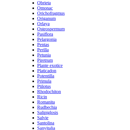
Obrieta
Omonac
Orichofragmus
Origanum
Orlaya
Osteospermum
Pasiflora
Pelargonia
Pentas
Perilla
Petunia
Piretrum
Plante exotice
Platicadon
Potentilla
Primula
Ptilotus
Rhodochiton
Ricin
Romanita
Rudbechia
Salipiglosis
Salvie
Santolina
Sanvitalia