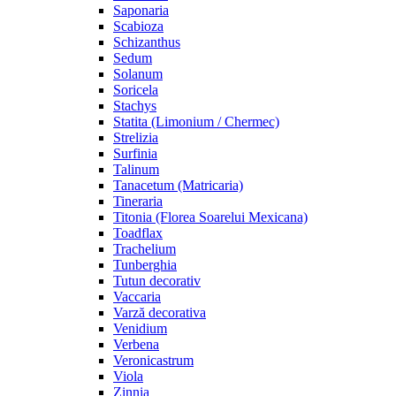
Saponaria
Scabioza
Schizanthus
Sedum
Solanum
Soricela
Stachys
Statita (Limonium / Chermec)
Strelizia
Surfinia
Talinum
Tanacetum (Matricaria)
Tineraria
Titonia (Florea Soarelui Mexicana)
Toadflax
Trachelium
Tunberghia
Tutun decorativ
Vaccaria
Varză decorativa
Venidium
Verbena
Veronicastrum
Viola
Zinnia