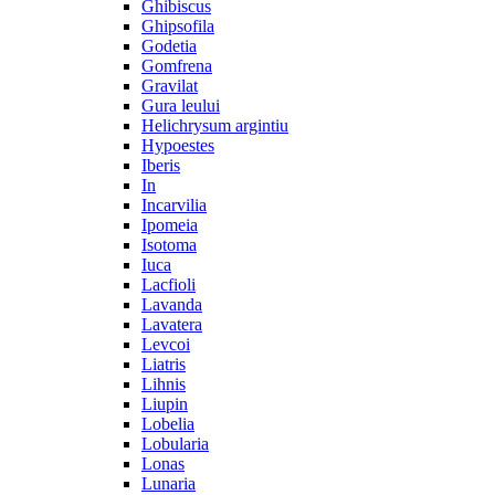
Ghibiscus
Ghipsofila
Godetia
Gomfrena
Gravilat
Gura leului
Helichrysum argintiu
Hypoestes
Iberis
In
Incarvilia
Ipomeia
Isotoma
Iuca
Lacfioli
Lavanda
Lavatera
Levcoi
Liatris
Lihnis
Liupin
Lobelia
Lobularia
Lonas
Lunaria