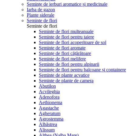
Semințe de ierburi aromatice și medicinale
Iarba de gazon
Plante siderale
Seminte de flori
Seminte de flori
Seminte de flori multeanuale
Seminte de flori pentru taiere
Seminte de flori acoperitoare de sol
Seminte de flori aromate
Semințe de flori cățărătoare
Seminte de flori melifere
Seminte de flori pentru alpinarii
Semințe de flori pentru balcoane și containere
Seminte de plante acvatice
Seminte de plante de camera
Abutilon
Acvileghia
Adenofora
Aethionema
Agastache
Agheratum
Agrostemma
Albăstrea
Alissum
Althea (Nalba Mare)