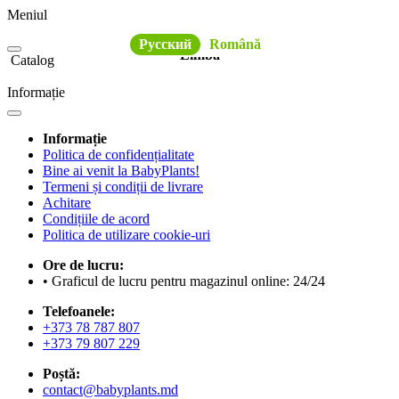
Meniul
Русский
Română
Limba
Catalog
Informație
Informație
Politica de confidențialitate
Bine ai venit la BabyPlants!
Termeni și condiții de livrare
Achitare
Condițiile de acord
Politica de utilizare cookie-uri
Ore de lucru:
• Graficul de lucru pentru magazinul online: 24/24
Telefoanele:
+373 78 787 807
+373 79 807 229
Poștă:
contact@babyplants.md