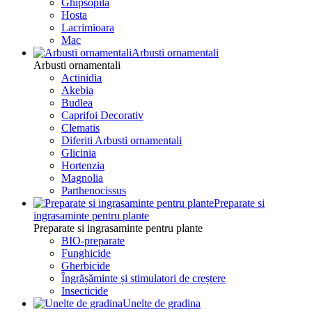
Ghipsopila
Hosta
Lacrimioara
Mac
Arbusti ornamentali
Arbusti ornamentali
Actinidia
Akebia
Budlea
Caprifoi Decorativ
Clematis
Diferiti Arbusti ornamentali
Glicinia
Hortenzia
Magnolia
Parthenocissus
Preparate si
ingrasaminte pentru plante
Preparate si ingrasaminte pentru plante
BIO-preparate
Funghicide
Gherbicide
Îngrășăminte și stimulatori de creștere
Insecticide
Unelte de gradina