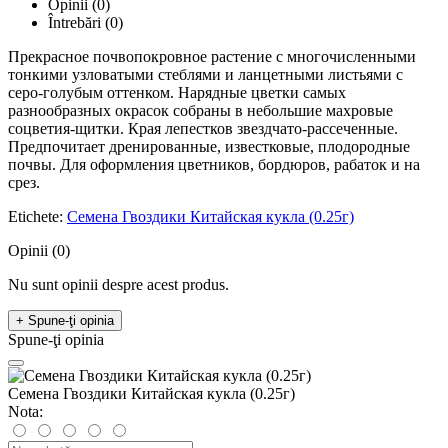
Opinii (0)
Întrebări
(0)
Прекрасное почвопокровное растение с многочисленными
тонкими узловатыми стеблями и ланцетными листьями с
серо-голубым оттенком. Нарядные цветки самых
разнообразных окрасок собраны в небольшие махровые
соцветия-щитки. Края лепестков звездчато-рассеченные.
Предпочитает дренированные, известковые, плодородные
почвы. Для оформления цветников, бордюров, рабаток и на
срез.
Etichete:
Семена Гвоздики Китайская кукла (0.25г)
Opinii (0)
Nu sunt opinii despre acest produs.
+ Spune-ţi opinia
Spune-ţi opinia
Семена Гвоздики Китайская кукла (0.25г)
Nota: