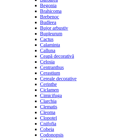
Begonia
Brahicoma
Brebenoc
Budleea
Bujor arbustiv
Bupleurum
Cactus
Calaminta
Calluna
Ceapă decorativă
Celosia
Centranthus
Cerastium
Cereale decorative
Cerinthe
Ciclamen
Cimicifuga
Clarchia
Clematis
Cleoma
Clopotel
Cnifofia
Cobeia
Codonopsis