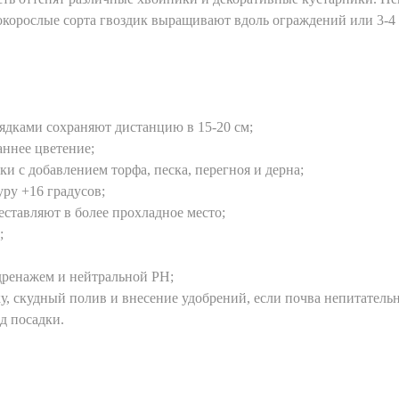
корослые сорта гвоздик выращивают вдоль ограждений или 3-4 
грядками сохраняют дистанцию в 15-20 см;
аннее цветение;
ки с добавлением торфа, песка, перегноя и дерна;
ру +16 градусов;
реставляют в более прохладное место;
;
дренажем и нейтральной РН;
у, скудный полив и внесение удобрений, если почва непитательн
од посадки.