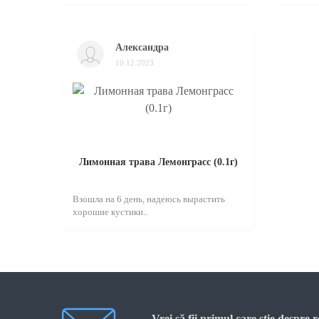
Александра
10.12.2023
Лимонная трава Лемонграсс (0.1г)
Взошла на 6 день, надеюсь вырастить
хорошие кустики..
Vrei să fii primul care știe despre 