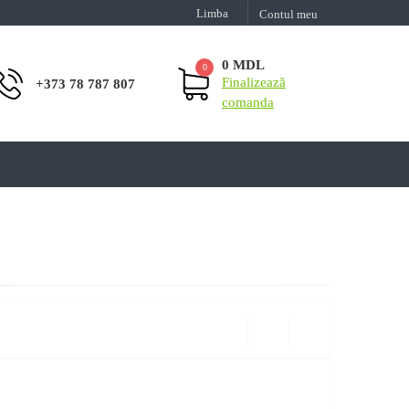
Limba
Contul meu
0 MDL
0
Finalizează
+373 78 787 807
comanda