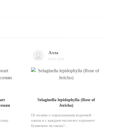
Алла
04.03.2024
art
Selaginella lepidophylla (Rose of
 семян
Jericho)
От полива о опрыскавания водичкой
сажу..
ожила и с каждым часом все хорошеет
буквально на глазах! ..