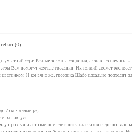
trebări
(0)
двухлетний сорт. Резные золотые соцветия, словно солнечные за
 в этом Вам помогут желтые гвоздики. Их тонкий аромат распрост
цветником. И конечно же, гвоздика Шабо идеально подходит дл
до 7 см в диаметре;
о июль-август.
ду с розами и астрами они считаются классикой садового жанра
ть оттенят различные хвойники и декоративные кустарники. Не