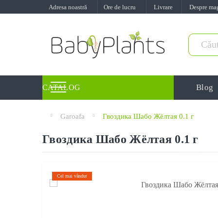
Adresa noastră
Ore de lucru
Livrare
Despre ma
Blog
CATALOG
Garoafa
Гвоздика Шабо Жёлтая 0.1 г
Гвоздика Шабо Жёлтая 0.1 г
Cel mai vândut