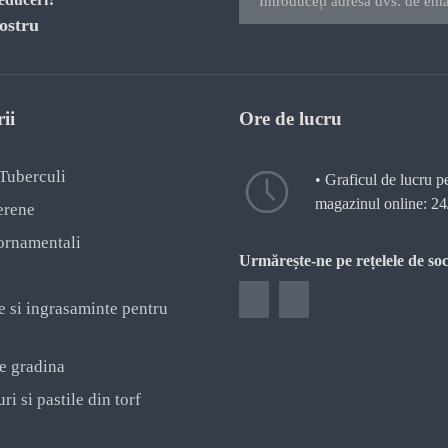
ostru
ii
Ore de lucru
 Tuberculi
• Graficul de lucru p
magazinul online: 24
erene
ornamentali
Urmărește-ne pe rețelele de soc
e si ingrasaminte pentru
e gradina
ri si pastile din torf