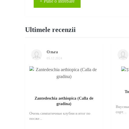
+ Pune o intrebare
Ultimele recenzii
Ольга
05.12.2024
То
Zantedeschia aethiopica (Calla de
gradina)
Вкусные
сорт. ..
Очень симпатичные клубни и итог по
посже...