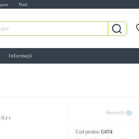
gazin
Plată
Informaţii
Recenzii:
(0)
Cod produs:
G074