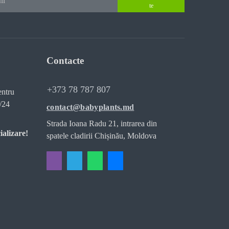
te
Contacte
+373 78 787 807
entru
/24
contact@babyplants.md
Strada Ioana Radu 21, intrarea din
ializare!
spatele cladirii Chișinău, Moldova