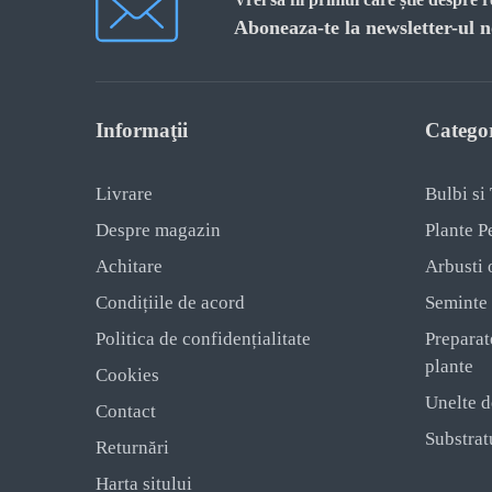
Aboneaza-te la newsletter-ul n
Informaţii
Categor
Livrare
Bulbi si
Despre magazin
Plante P
Achitare
Arbusti 
Condițiile de acord
Seminte
Politica de confidențialitate
Preparat
plante
Cookies
Unelte d
Contact
Substratu
Returnări
Harta sitului