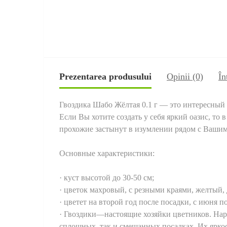
Prezentarea produsului
Opinii (0)
În
Гвоздика Шабо Жёлтая 0.1 г — это интересный 
Если Вы хотите создать у себя яркий оазис, то
прохожие застынут в изумлении рядом с Вашим 
Основные характеристики:
· куст высотой до 30-50 см;
· цветок махровый, с резными краями, желтый, 
· цветет на второй год после посадки, с июня п
· Гвоздики—настоящие хозяйки цветников. Наря
сплошных, так и смешанных посадках. Их яркос