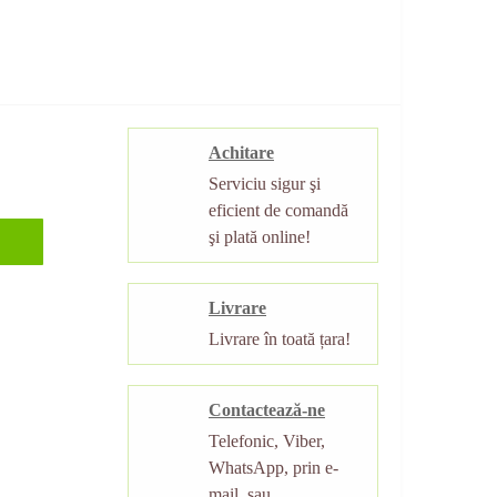
Achitare
Serviciu sigur şi
eficient de comandă
şi plată online!
Livrare
Livrare în toată țara!
Contactează-ne
Telefonic, Viber,
WhatsApp, prin e-
mail, sau