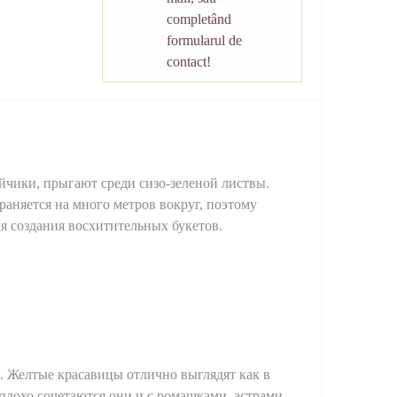
completând
formularul de
contact!
йчики, прыгают среди сизо-зеленой листвы.
раняется на много метров вокруг, поэтому
я создания восхитительных букетов.
. Желтые красавицы отлично выглядят как в
плохо сочетаются они и с ромашками, астрами,