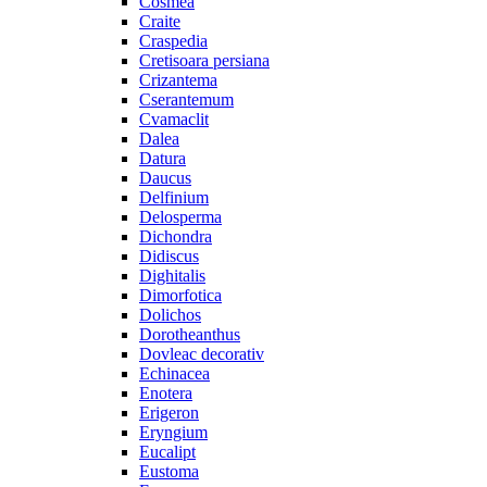
Cosmea
Craite
Craspedia
Cretisoara persiana
Crizantema
Cserantemum
Cvamaclit
Dalea
Datura
Daucus
Delfinium
Delosperma
Dichondra
Didiscus
Dighitalis
Dimorfotica
Dolichos
Dorotheanthus
Dovleac decorativ
Echinacea
Enotera
Erigeron
Eryngium
Eucalipt
Eustoma