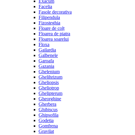
Exacum
Facelia
Fasole decorativa
Filipendula
Fizosteghia
Floare de colț
Floarea de piatra
Floarea soarelui
Floxa
Gailardia
Galbenele
Garoafa
Gazania
Ghelenium
Ghelihrizum
Gheliopsis
Gheliotrop
Ghelipterum
Gheorghine
Gherbera
Ghibiscus
Ghipsofila
Godetia
Gomfrena
Gravilat