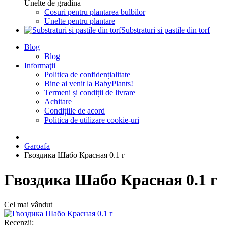
Unelte de gradina
Cosuri pentru plantarea bulbilor
Unelte pentru plantare
Substraturi si pastile din torf
Blog
Blog
Informaţii
Politica de confidențialitate
Bine ai venit la BabyPlants!
Termeni și condiții de livrare
Achitare
Condițiile de acord
Politica de utilizare cookie-uri
Garoafa
Гвоздика Шабо Красная 0.1 г
Гвоздика Шабо Красная 0.1 г
Cel mai vândut
Recenzii: