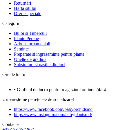
Returnări
Harta sitului
Oferte speciale
Categorii
Bulbi si Tuberculi
Plante Perene
Arbusti ornamentali
Seminte
Preparate si ingrasaminte pentru plante
Unelte de gradina
Substraturi si pastile din torf
Ore de lucru
• Graficul de lucru pentru magazinul online: 24/24
Urmărește-ne pe rețelele de socializare!
https://www.facebook.com/babyorchidsmd
https://www.instagram.com/babyplantsmd/
Contacte
+373 78 787 807