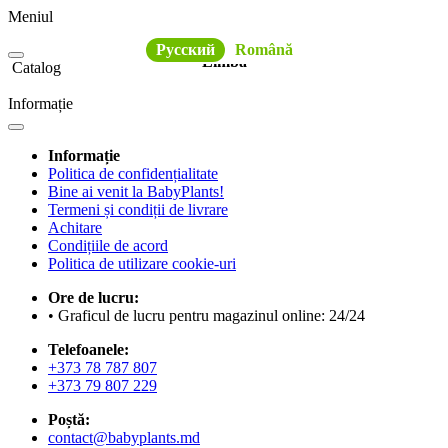
Meniul
Русский
Română
Limba
Catalog
Informație
Informație
Politica de confidențialitate
Bine ai venit la BabyPlants!
Termeni și condiții de livrare
Achitare
Condițiile de acord
Politica de utilizare cookie-uri
Ore de lucru:
• Graficul de lucru pentru magazinul online: 24/24
Telefoanele:
+373 78 787 807
+373 79 807 229
Poștă:
contact@babyplants.md