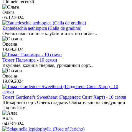
Ultimele recenzii
Ольга
05.12.2024
Zantedeschia aethiopica (Calla de gradina)
Очень симпатичные клубни и итог по посже...
Оксана
19.09.2024
Томат Пальмира - 10 семян
Вкусные, кожица твердая, урожайный сорт. ..
Оксана
19.09.2024
Томат Gardener's Sweetheart (Гарденерс Свит Харт) - 10 семян
Шикарный сорт. Очень сладкие. Обязательно на следующий
год посажу..
Алла
04.03.2024