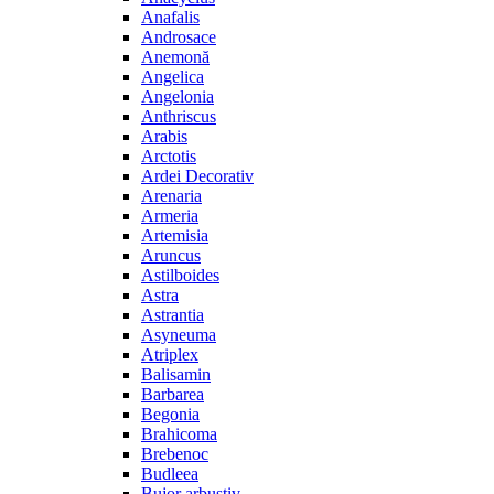
Anafalis
Androsace
Anemonă
Angelica
Angelonia
Anthriscus
Arabis
Arctotis
Ardei Decorativ
Arenaria
Armeria
Artemisia
Aruncus
Astilboides
Astra
Astrantia
Asyneuma
Atriplex
Balisamin
Barbarea
Begonia
Brahicoma
Brebenoc
Budleea
Bujor arbustiv