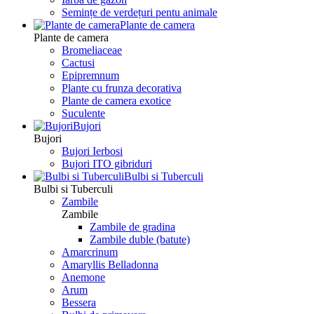
Semințe de verdețuri pentu animale
Plante de camera
Plante de camera
Bromeliaceae
Cactusi
Epipremnum
Plante cu frunza decorativa
Plante de camera exotice
Suculente
Bujori
Bujori
Bujori Ierbosi
Bujori ITO gibriduri
Bulbi si Tuberculi
Bulbi si Tuberculi
Zambile
Zambile
Zambile de gradina
Zambile duble (batute)
Amarcrinum
Amaryllis Belladonna
Anemone
Arum
Bessera