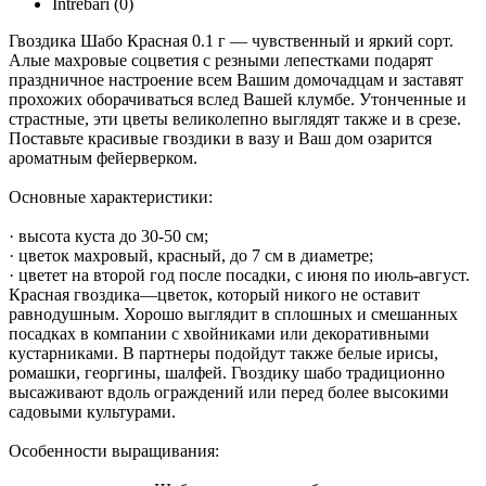
Întrebări
(0)
Гвоздика Шабо Красная 0.1 г — чувственный и яркий сорт.
Алые махровые соцветия с резными лепестками подарят
праздничное настроение всем Вашим домочадцам и заставят
прохожих оборачиваться вслед Вашей клумбе. Утонченные и
страстные, эти цветы великолепно выглядят также и в срезе.
Поставьте красивые гвоздики в вазу и Ваш дом озарится
ароматным фейерверком.
Основные характеристики:
· высота куста до 30-50 см;
· цветок махровый, красный, до 7 см в диаметре;
· цветет на второй год после посадки, с июня по июль-август.
Красная гвоздика—цветок, который никого не оставит
равнодушным. Хорошо выглядит в сплошных и смешанных
посадках в компании с хвойниками или декоративными
кустарниками. В партнеры подойдут также белые ирисы,
ромашки, георгины, шалфей. Гвоздику шабо традиционно
высаживают вдоль ограждений или перед более высокими
садовыми культурами.
Особенности выращивания: