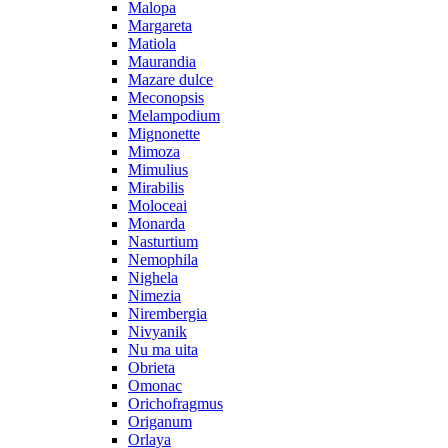
Malopa
Margareta
Matiola
Maurandia
Mazare dulce
Meconopsis
Melampodium
Mignonette
Mimoza
Mimulius
Mirabilis
Moloceai
Monarda
Nasturtium
Nemophila
Nighela
Nimezia
Nirembergia
Nivyanik
Nu ma uita
Obrieta
Omonac
Orichofragmus
Origanum
Orlaya