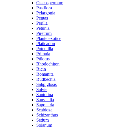
Osteospermum
Pasiflora
Pelargonia
Pentas
Perilla
Petunia
Piretrum
Plante exotice
Platicadon
Potentilla
Primula
Ptilotus
Rhodochiton
Ricin
Romanita
Rudbechia
Salipiglosis
Salvie
Santolina
Sanvitalia
Saponaria
Scabioza
Schizanthus
Sedum
Solanum