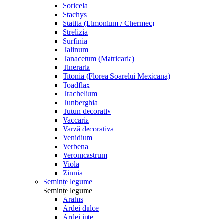
Soricela
Stachys
Statita (Limonium / Chermec)
Strelizia
Surfinia
Talinum
Tanacetum (Matricaria)
Tineraria
Titonia (Florea Soarelui Mexicana)
Toadflax
Trachelium
Tunberghia
Tutun decorativ
Vaccaria
Varză decorativa
Venidium
Verbena
Veronicastrum
Viola
Zinnia
Semințe legume
Semințe legume
Arahis
Ardei dulce
Ardei iute