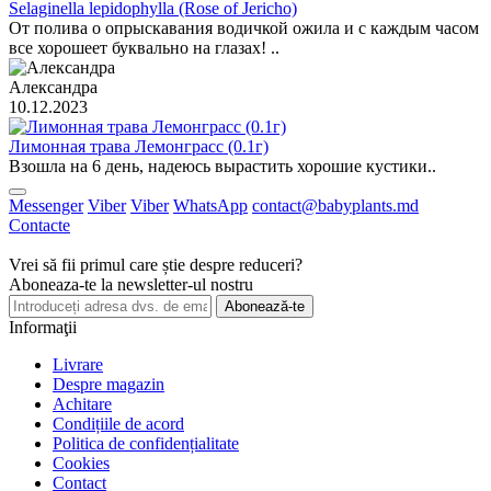
Selaginella lepidophylla (Rose of Jericho)
От полива о опрыскавания водичкой ожила и с каждым часом
все хорошеет буквально на глазах! ..
Александра
10.12.2023
Лимонная трава Лемонграсс (0.1г)
Взошла на 6 день, надеюсь вырастить хорошие кустики..
Messenger
Viber
Viber
WhatsApp
contact@babyplants.md
Contacte
Vrei să fii primul care știe despre reduceri?
Aboneaza-te la newsletter-ul nostru
Abonează-te
Informaţii
Livrare
Despre magazin
Achitare
Condițiile de acord
Politica de confidențialitate
Cookies
Contact