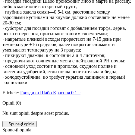
· посадка гвоздики Шабо происходит либо в марте на рассаду,
либо в мае-июне в открытый грунт;
· глубина задела семян—0,5-1 см, расстояние между
взрослыми кустиками на клумбе должно составлять не менее
20-30 см;
· субстрат для посадки готовят с добавлением торфа, дерна,
песка и перегноя, присыпают тонким слоем земли;
· накрытые пленкой всходы прорастают на 7-15 день при
температуре +16 градусов, далее покрытие снимают и
уменьшают температуру на 3 градуса;
· пикируют дважды: в состоянии 2 и 4 листочков;
· предпочитают солнечные места с нейтральной РН почвы;
· основной уход состоит в прополке, скудном поливе и
внесении удобрений, если почва непитательна и бедна;
· холодоустойчива, но требует укрытия лапником в первый
год посадки.
Etichete:
Гвоздика Шабо Красная 0.1 г
Opinii (0)
Nu sunt opinii despre acest produs.
+ Spune-ţi opinia
Spune-ţi opinia