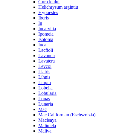
Gura leului
Helichrysum argintiu
Hypoestes
Iberis
In
Incarvilia
Ipomeia
Isotoma
Iuca
Lacfioli
Lavanda
Lavatera
Levcoi
Liatris
Lihnis
Liupin
Lobelia
Lobularia
Lonas
Lunaria
Mac
Mac Californian (Eschszolzia)
Macleaya
Maliutela
Maliva