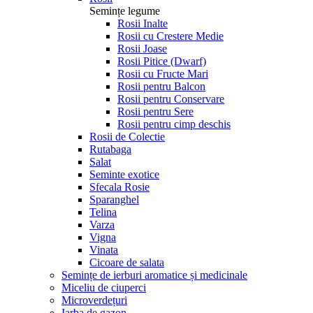
Semințe legume
Rosii Inalte
Rosii cu Crestere Medie
Rosii Joase
Rosii Pitice (Dwarf)
Rosii cu Fructe Mari
Rosii pentru Balcon
Rosii pentru Conservare
Rosii pentru Sere
Rosii pentru cimp deschis
Rosii de Colectie
Rutabaga
Salat
Seminte exotice
Sfecala Rosie
Sparanghel
Telina
Varza
Vigna
Vinata
Сicoare de salata
Semințe de ierburi aromatice și medicinale
Miceliu de ciuperci
Microverdețuri
Iarba de gazon