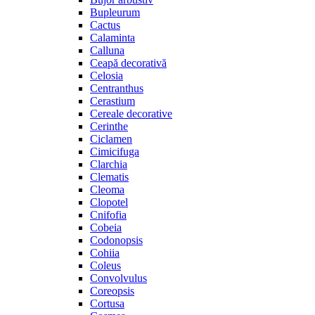
Bupleurum
Cactus
Calaminta
Calluna
Ceapă decorativă
Celosia
Centranthus
Cerastium
Cereale decorative
Cerinthe
Ciclamen
Cimicifuga
Clarchia
Clematis
Cleoma
Clopotel
Cnifofia
Cobeia
Codonopsis
Cohiia
Coleus
Convolvulus
Coreopsis
Cortusa