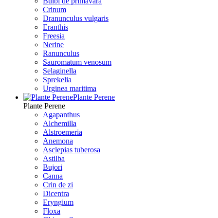
Bulbi de primavara
Crinum
Dranunculus vulgaris
Eranthis
Freesiа
Nerine
Ranunculus
Sauromatum venosum
Selaginella
Sprekelia
Urginea maritima
Plante Perene
Plante Perene
Agapanthus
Alchemilla
Alstroemeria
Anemona
Asclepias tuberosa
Astilba
Bujori
Canna
Crin de zi
Dicentra
Eryngium
Floxa