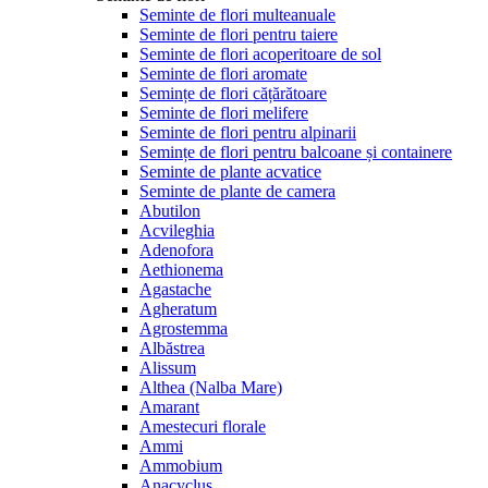
Seminte de flori multeanuale
Seminte de flori pentru taiere
Seminte de flori acoperitoare de sol
Seminte de flori aromate
Semințe de flori cățărătoare
Seminte de flori melifere
Seminte de flori pentru alpinarii
Semințe de flori pentru balcoane și containere
Seminte de plante acvatice
Seminte de plante de camera
Abutilon
Acvileghia
Adenofora
Aethionema
Agastache
Agheratum
Agrostemma
Albăstrea
Alissum
Althea (Nalba Mare)
Amarant
Amestecuri florale
Ammi
Ammobium
Anacyclus