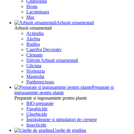
Ghipsopila
Hosta
Lacrimioara
Mac
Arbusti ornamentali
Arbusti ornamentali
Actinidia
Akebia
Budlea
Caprifoi Decorativ
Clematis
Diferiti Arbusti ornamentali
Glicinia
Hortenzia
Magnolia
Parthenocissus
Preparate si
ingrasaminte pentru plante
Preparate si ingrasaminte pentru plante
BIO-preparate
Funghicide
Gherbicide
Îngrășăminte și stimulatori de creștere
Insecticide
Unelte de gradina