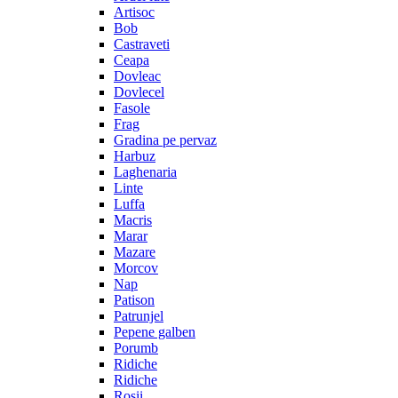
Artisoc
Bob
Castraveti
Ceapa
Dovleac
Dovlecel
Fasole
Frag
Gradina pe pervaz
Harbuz
Laghenaria
Linte
Luffa
Macris
Marar
Mazare
Morcov
Nap
Patison
Patrunjel
Pepene galben
Porumb
Ridiche
Ridiche
Rosii