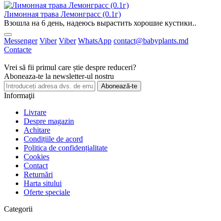
Лимонная трава Лемонграсс (0.1г)
Взошла на 6 день, надеюсь вырастить хорошие кустики..
Messenger
Viber
Viber
WhatsApp
contact@babyplants.md
Contacte
Vrei să fii primul care știe despre reduceri?
Aboneaza-te la newsletter-ul nostru
Abonează-te
Informaţii
Livrare
Despre magazin
Achitare
Condițiile de acord
Politica de confidențialitate
Cookies
Contact
Returnări
Harta sitului
Oferte speciale
Categorii