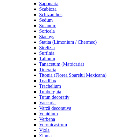
Saponaria
Scabioza
Schizanthus
Sedum
Solanum
Soricela
Stachys
Statita (Limonium / Chermec)
Strelizia
Surfinia
Talinum
Tanacetum (Matricaria)
Tineraria
Titonia (Florea Soarelui Mexicana)
Toadflax
Trachelium
Tunberghia
Tutun decorativ
Vaccaria
Varză decorativa
Venidium
Verbena
Veronicastrum
Viola
Zinnia