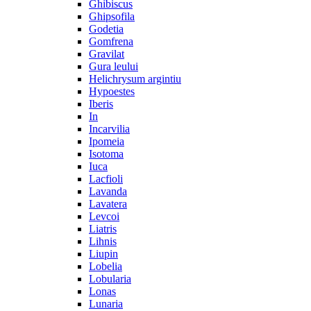
Ghibiscus
Ghipsofila
Godetia
Gomfrena
Gravilat
Gura leului
Helichrysum argintiu
Hypoestes
Iberis
In
Incarvilia
Ipomeia
Isotoma
Iuca
Lacfioli
Lavanda
Lavatera
Levcoi
Liatris
Lihnis
Liupin
Lobelia
Lobularia
Lonas
Lunaria