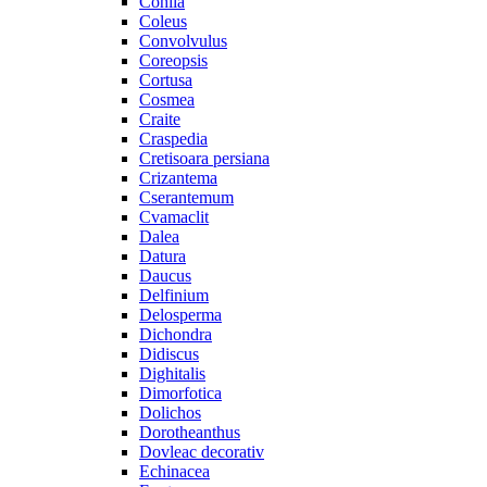
Cohiia
Coleus
Convolvulus
Coreopsis
Cortusa
Cosmea
Craite
Craspedia
Cretisoara persiana
Crizantema
Cserantemum
Cvamaclit
Dalea
Datura
Daucus
Delfinium
Delosperma
Dichondra
Didiscus
Dighitalis
Dimorfotica
Dolichos
Dorotheanthus
Dovleac decorativ
Echinacea