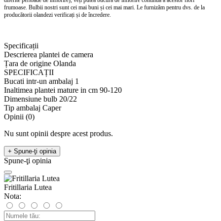
frumoase. Bulbii nostri sunt cei mai buni și cei mai mari. Le furnizăm pentru dvs. de la
producătorii olandezi verificați și de încredere.
Specificații
Descrierea plantei de camera
Țara de origine
Olanda
SPECIFICAȚII
Bucati intr-un ambalaj
1
Inaltimea plantei mature in cm
90-120
Dimensiune bulb
20/22
Tip ambalaj
Сaper
Opinii (0)
Nu sunt opinii despre acest produs.
+ Spune-ţi opinia
Spune-ţi opinia
Fritillaria Lutea
Nota: