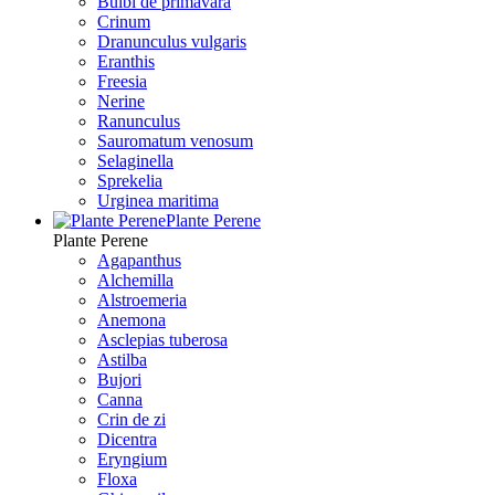
Bulbi de primavara
Crinum
Dranunculus vulgaris
Eranthis
Freesiа
Nerine
Ranunculus
Sauromatum venosum
Selaginella
Sprekelia
Urginea maritima
Plante Perene
Plante Perene
Agapanthus
Alchemilla
Alstroemeria
Anemona
Asclepias tuberosa
Astilba
Bujori
Canna
Crin de zi
Dicentra
Eryngium
Floxa