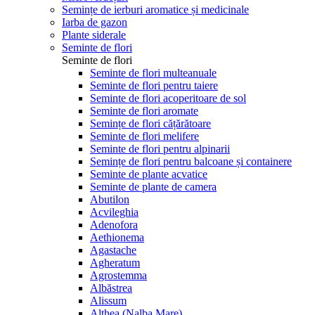
Semințe de ierburi aromatice și medicinale
Iarba de gazon
Plante siderale
Seminte de flori
Seminte de flori
Seminte de flori multeanuale
Seminte de flori pentru taiere
Seminte de flori acoperitoare de sol
Seminte de flori aromate
Semințe de flori cățărătoare
Seminte de flori melifere
Seminte de flori pentru alpinarii
Semințe de flori pentru balcoane și containere
Seminte de plante acvatice
Seminte de plante de camera
Abutilon
Acvileghia
Adenofora
Aethionema
Agastache
Agheratum
Agrostemma
Albăstrea
Alissum
Althea (Nalba Mare)