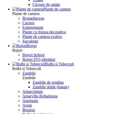
Сicoare de salata
Plante de camera
Plante de camera
Bromeliaceae
Cactusi
Epipremnum
Plante cu frunza decorativa
Plante de camera exotice
Suculente
Bujori
Bujori
Bujori Ierbosi
Bujori ITO gibriduri
Bulbi si Tuberculi
Bulbi si Tuberculi
Zambile
Zambile
Zambile de gradina
Zambile duble (batute)
Amarcrinum
Amaryllis Belladonna
Anemone
Arum
Bessera