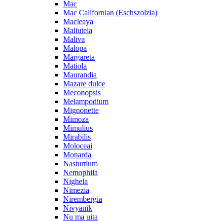
Mac
Mac Californian (Eschszolzia)
Macleaya
Maliutela
Maliva
Malopa
Margareta
Matiola
Maurandia
Mazare dulce
Meconopsis
Melampodium
Mignonette
Mimoza
Mimulius
Mirabilis
Moloceai
Monarda
Nasturtium
Nemophila
Nighela
Nimezia
Nirembergia
Nivyanik
Nu ma uita