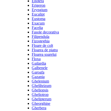
Enotera
Erigeron
Eryngium
Eucalipt
Eustoma
Exacum
Facelia
Fasole decorativa
Filipendula
Fizosteghia
Floare de colț
Floarea de piatra
Floarea soarelui
Floxa
Gailardia
Galbenele
Garoafa
Gazania
Ghelenium
Ghelihrizum
Gheliopsis
Gheliotrop
Ghelipterum
Gheorghine
Gherbera