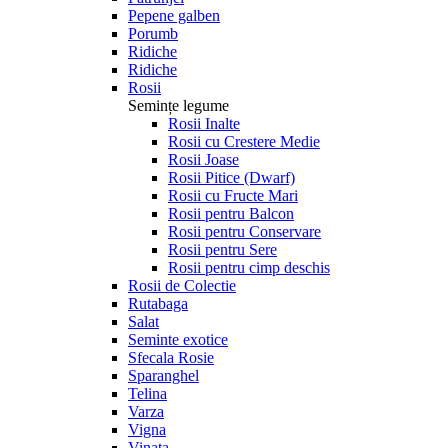
Pepene galben
Porumb
Ridiche
Ridiche
Rosii
Semințe legume
Rosii Inalte
Rosii cu Crestere Medie
Rosii Joase
Rosii Pitice (Dwarf)
Rosii cu Fructe Mari
Rosii pentru Balcon
Rosii pentru Conservare
Rosii pentru Sere
Rosii pentru cimp deschis
Rosii de Colectie
Rutabaga
Salat
Seminte exotice
Sfecala Rosie
Sparanghel
Telina
Varza
Vigna
Vinata