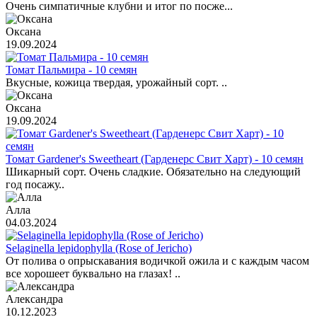
Очень симпатичные клубни и итог по посже...
Оксана
19.09.2024
Томат Пальмира - 10 семян
Вкусные, кожица твердая, урожайный сорт. ..
Оксана
19.09.2024
Томат Gardener's Sweetheart (Гарденерс Свит Харт) - 10 семян
Шикарный сорт. Очень сладкие. Обязательно на следующий
год посажу..
Алла
04.03.2024
Selaginella lepidophylla (Rose of Jericho)
От полива о опрыскавания водичкой ожила и с каждым часом
все хорошеет буквально на глазах! ..
Александра
10.12.2023