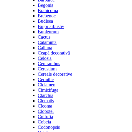
Begonia
Brahicoma
Brebenoc
Budleea
Bujor arbustiv
Bupleurum
Cactus
Calaminta
Calluna
Ceapă decorativă
Celosia
Centranthus
Cerastium
Cereale decorative
Cerinthe
Ciclamen
Cimicifuga
Clarchia
Clematis
Cleoma
Clopotel
Cnifofia
Cobeia
Codonopsis