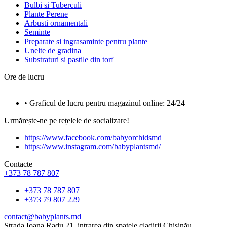
Bulbi si Tuberculi
Plante Perene
Arbusti ornamentali
Seminte
Preparate si ingrasaminte pentru plante
Unelte de gradina
Substraturi si pastile din torf
Ore de lucru
• Graficul de lucru pentru magazinul online: 24/24
Urmărește-ne pe rețelele de socializare!
https://www.facebook.com/babyorchidsmd
https://www.instagram.com/babyplantsmd/
Contacte
+373 78 787 807
+373 78 787 807
+373 79 807 229
contact@babyplants.md
Strada Ioana Radu 21, intrarea din spatele cladirii Chișinău,