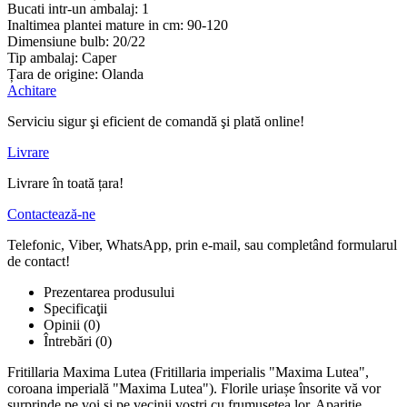
Bucati intr-un ambalaj:
1
Inaltimea plantei mature in cm:
90-120
Dimensiune bulb:
20/22
Tip ambalaj:
Сaper
Țara de origine:
Olanda
Achitare
Serviciu sigur şi eficient de comandă şi plată online!
Livrare
Livrare în toată țara!
Contactează-ne
Telefonic, Viber, WhatsApp, prin e-mail, sau completând formularul
de contact!
Prezentarea produsului
Specificaţii
Opinii (0)
Întrebări
(0)
Fritillaria Maxima Lutea (Fritillaria imperialis "Maxima Lutea",
coroana imperială "Maxima Lutea"). Florile uriașe însorite vă vor
surprinde pe voi și pe vecinii voștri cu frumusețea lor. Apariție