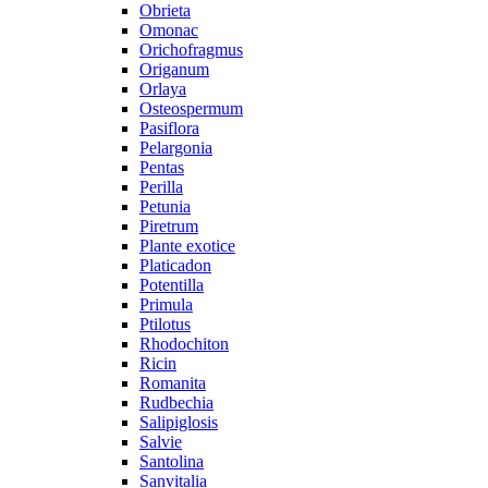
Obrieta
Omonac
Orichofragmus
Origanum
Orlaya
Osteospermum
Pasiflora
Pelargonia
Pentas
Perilla
Petunia
Piretrum
Plante exotice
Platicadon
Potentilla
Primula
Ptilotus
Rhodochiton
Ricin
Romanita
Rudbechia
Salipiglosis
Salvie
Santolina
Sanvitalia