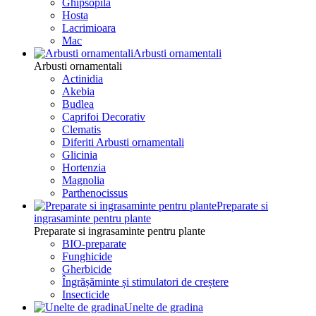
Ghipsopila
Hosta
Lacrimioara
Mac
Arbusti ornamentali
Arbusti ornamentali
Actinidia
Akebia
Budlea
Caprifoi Decorativ
Clematis
Diferiti Arbusti ornamentali
Glicinia
Hortenzia
Magnolia
Parthenocissus
Preparate si
ingrasaminte pentru plante
Preparate si ingrasaminte pentru plante
BIO-preparate
Funghicide
Gherbicide
Îngrășăminte și stimulatori de creștere
Insecticide
Unelte de gradina