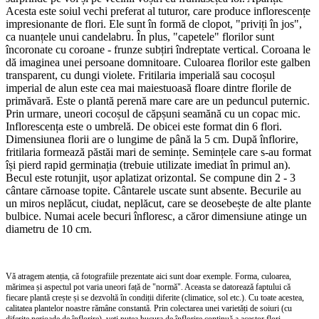
Acesta este soiul vechi preferat al tuturor, care produce inflorescențe
impresionante de flori. Ele sunt în formă de clopot, "priviți în jos",
ca nuanțele unui candelabru. În plus, "capetele" florilor sunt
încoronate cu coroane - frunze subțiri îndreptate vertical. Coroana le
dă imaginea unei persoane domnitoare. Culoarea florilor este galben
transparent, cu dungi violete. Fritilaria imperială sau cocoșul
imperial de alun este cea mai maiestuoasă floare dintre florile de
primăvară. Este o plantă perenă mare care are un peduncul puternic.
Prin urmare, uneori cocoșul de căpșuni seamănă cu un copac mic.
Inflorescența este o umbrelă. De obicei este format din 6 flori.
Dimensiunea florii are o lungime de până la 5 cm. După înflorire,
fritilaria formează păstăi mari de semințe. Semințele care s-au format
își pierd rapid germinația (trebuie utilizate imediat în primul an).
Becul este rotunjit, ușor aplatizat orizontal. Se compune din 2 - 3
cântare cărnoase topite. Cântarele uscate sunt absente. Becurile au
un miros neplăcut, ciudat, neplăcut, care se deosebește de alte plante
bulbice. Numai acele becuri înfloresc, a căror dimensiune atinge un
diametru de 10 cm.
Vă atragem atenția, că fotografiile prezentate aici sunt doar exemple. Forma, culoarea,
mărimea și aspectul pot varia uneori față de "normă". Aceasta se datorează faptului că
fiecare plantă crește și se dezvoltă în condiții diferite (climatice, sol etc.). Cu toate acestea,
calitatea plantelor noastre rămâne constantă. Prin colectarea unei varietăți de soiuri (cu
diferite perioade de înflorire), veți putea bucura de înflorire continuă a acestor flori