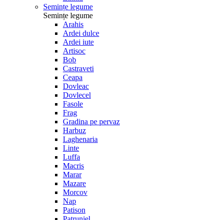
Semințe legume
Semințe legume
Arahis
Ardei dulce
Ardei iute
Artisoc
Bob
Castraveti
Ceapa
Dovleac
Dovlecel
Fasole
Frag
Gradina pe pervaz
Harbuz
Laghenaria
Linte
Luffa
Macris
Marar
Mazare
Morcov
Nap
Patison
Patrunjel