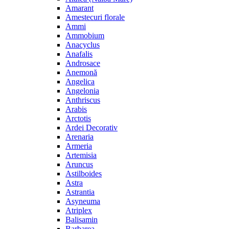
Amarant
Amestecuri florale
Ammi
Ammobium
Anacyclus
Anafalis
Androsace
Anemonă
Angelica
Angelonia
Anthriscus
Arabis
Arctotis
Ardei Decorativ
Arenaria
Armeria
Artemisia
Aruncus
Astilboides
Astra
Astrantia
Asyneuma
Atriplex
Balisamin
Barbarea