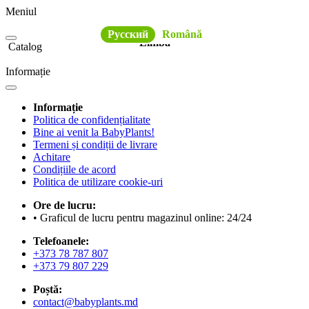
Meniul
Русский
Română
Limba
Catalog
Informație
Informație
Politica de confidențialitate
Bine ai venit la BabyPlants!
Termeni și condiții de livrare
Achitare
Condițiile de acord
Politica de utilizare cookie-uri
Ore de lucru:
• Graficul de lucru pentru magazinul online: 24/24
Telefoanele:
+373 78 787 807
+373 79 807 229
Poștă:
contact@babyplants.md