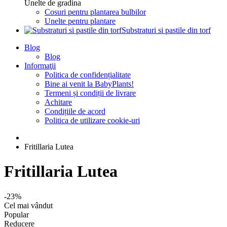
Unelte de gradina
Cosuri pentru plantarea bulbilor
Unelte pentru plantare
Substraturi si pastile din torf
Blog
Blog
Informaţii
Politica de confidențialitate
Bine ai venit la BabyPlants!
Termeni și condiții de livrare
Achitare
Condițiile de acord
Politica de utilizare cookie-uri
Fritillaria Lutea
Fritillaria Lutea
-23%
Cel mai vândut
Popular
Reducere