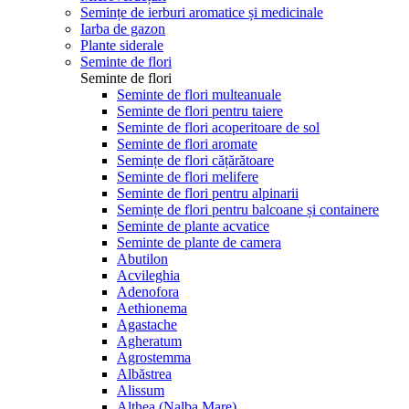
Semințe de ierburi aromatice și medicinale
Iarba de gazon
Plante siderale
Seminte de flori
Seminte de flori
Seminte de flori multeanuale
Seminte de flori pentru taiere
Seminte de flori acoperitoare de sol
Seminte de flori aromate
Semințe de flori cățărătoare
Seminte de flori melifere
Seminte de flori pentru alpinarii
Semințe de flori pentru balcoane și containere
Seminte de plante acvatice
Seminte de plante de camera
Abutilon
Acvileghia
Adenofora
Aethionema
Agastache
Agheratum
Agrostemma
Albăstrea
Alissum
Althea (Nalba Mare)