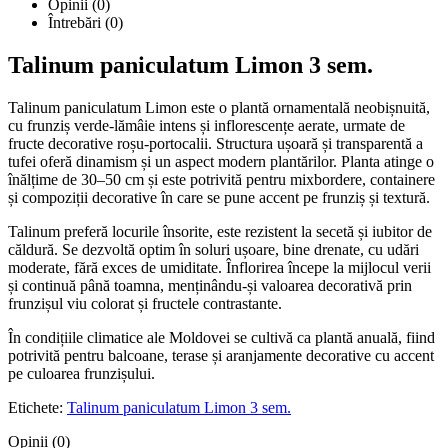
Opinii (0)
Întrebări
(0)
Talinum paniculatum Limon 3 sem.
Talinum paniculatum Limon este o plantă ornamentală neobișnuită,
cu frunziș verde-lămâie intens și inflorescențe aerate, urmate de
fructe decorative roșu-portocalii. Structura ușoară și transparentă a
tufei oferă dinamism și un aspect modern plantărilor. Planta atinge o
înălțime de 30–50 cm și este potrivită pentru mixbordere, containere
și compoziții decorative în care se pune accent pe frunziș și textură.
Talinum preferă locurile însorite, este rezistent la secetă și iubitor de
căldură. Se dezvoltă optim în soluri ușoare, bine drenate, cu udări
moderate, fără exces de umiditate. Înflorirea începe la mijlocul verii
și continuă până toamna, menținându-și valoarea decorativă prin
frunzișul viu colorat și fructele contrastante.
În condițiile climatice ale Moldovei se cultivă ca plantă anuală, fiind
potrivită pentru balcoane, terase și aranjamente decorative cu accent
pe culoarea frunzișului.
Etichete:
Talinum paniculatum Limon 3 sem.
Opinii (0)