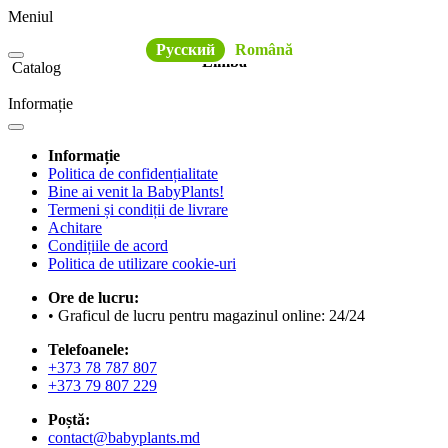
Meniul
Русский
Română
Limba
Catalog
Informație
Informație
Politica de confidențialitate
Bine ai venit la BabyPlants!
Termeni și condiții de livrare
Achitare
Condițiile de acord
Politica de utilizare cookie-uri
Ore de lucru:
• Graficul de lucru pentru magazinul online: 24/24
Telefoanele:
+373 78 787 807
+373 79 807 229
Poștă:
contact@babyplants.md