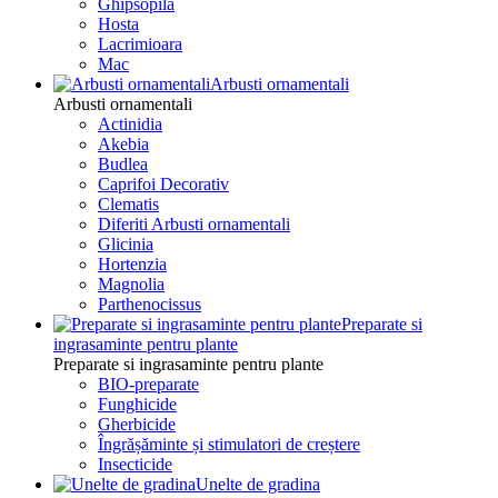
Ghipsopila
Hosta
Lacrimioara
Mac
Arbusti ornamentali
Arbusti ornamentali
Actinidia
Akebia
Budlea
Caprifoi Decorativ
Clematis
Diferiti Arbusti ornamentali
Glicinia
Hortenzia
Magnolia
Parthenocissus
Preparate si
ingrasaminte pentru plante
Preparate si ingrasaminte pentru plante
BIO-preparate
Funghicide
Gherbicide
Îngrășăminte și stimulatori de creștere
Insecticide
Unelte de gradina