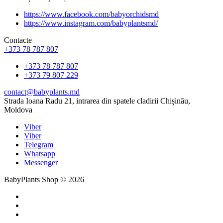
https://www.facebook.com/babyorchidsmd
https://www.instagram.com/babyplantsmd/
Contacte
+373 78 787 807
+373 78 787 807
+373 79 807 229
contact@babyplants.md
Strada Ioana Radu 21, intrarea din spatele cladirii Chișinău,
Moldova
Viber
Viber
Telegram
Whatsapp
Messenger
BabyPlants Shop © 2026