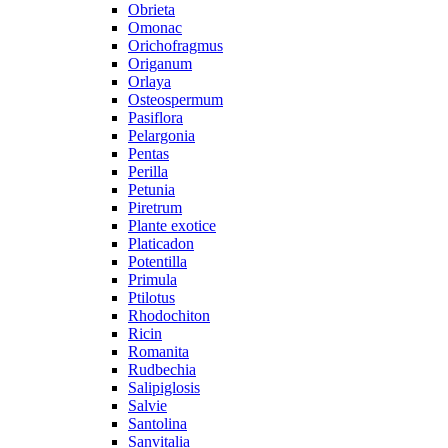
Obrieta
Omonac
Orichofragmus
Origanum
Orlaya
Osteospermum
Pasiflora
Pelargonia
Pentas
Perilla
Petunia
Piretrum
Plante exotice
Platicadon
Potentilla
Primula
Ptilotus
Rhodochiton
Ricin
Romanita
Rudbechia
Salipiglosis
Salvie
Santolina
Sanvitalia