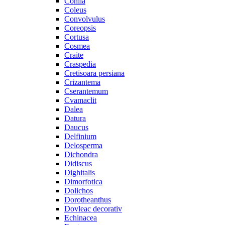
Cohiia
Coleus
Convolvulus
Coreopsis
Cortusa
Cosmea
Craite
Craspedia
Cretisoara persiana
Crizantema
Cserantemum
Cvamaclit
Dalea
Datura
Daucus
Delfinium
Delosperma
Dichondra
Didiscus
Dighitalis
Dimorfotica
Dolichos
Dorotheanthus
Dovleac decorativ
Echinacea