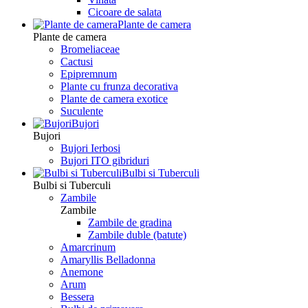
Сicoare de salata
Plante de camera
Plante de camera
Bromeliaceae
Cactusi
Epipremnum
Plante cu frunza decorativa
Plante de camera exotice
Suculente
Bujori
Bujori
Bujori Ierbosi
Bujori ITO gibriduri
Bulbi si Tuberculi
Bulbi si Tuberculi
Zambile
Zambile
Zambile de gradina
Zambile duble (batute)
Amarcrinum
Amaryllis Belladonna
Anemone
Arum
Bessera