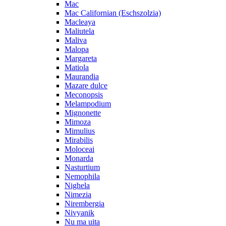
Mac
Mac Californian (Eschszolzia)
Macleaya
Maliutela
Maliva
Malopa
Margareta
Matiola
Maurandia
Mazare dulce
Meconopsis
Melampodium
Mignonette
Mimoza
Mimulius
Mirabilis
Moloceai
Monarda
Nasturtium
Nemophila
Nighela
Nimezia
Nirembergia
Nivyanik
Nu ma uita