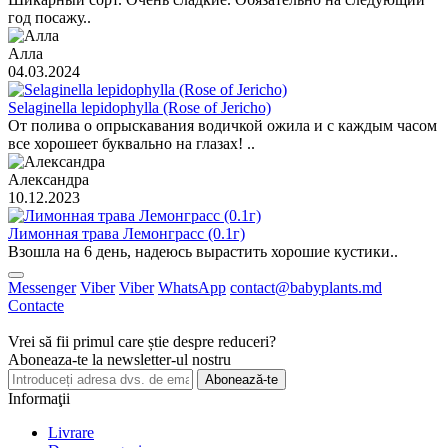
год посажу..
Алла
04.03.2024
Selaginella lepidophylla (Rose of Jericho)
От полива о опрыскавания водичкой ожила и с каждым часом
все хорошеет буквально на глазах! ..
Александра
10.12.2023
Лимонная трава Лемонграсс (0.1г)
Взошла на 6 день, надеюсь вырастить хорошие кустики..
Messenger
Viber
Viber
WhatsApp
contact@babyplants.md
Contacte
Vrei să fii primul care știe despre reduceri?
Aboneaza-te la newsletter-ul nostru
Abonează-te
Informaţii
Livrare