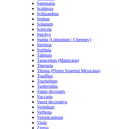
Saponaria
Scabioza
Schizanthus
Sedum
Solanum
Soricela
Stachys
Statita (Limonium / Chermec)
Strelizia
Surfinia
Talinum
Tanacetum (Matricaria)
Tineraria
Titonia (Florea Soarelui Mexicana)
Toadflax
Trachelium
Tunberghia
Tutun decorativ
Vaccaria
Varză decorativa
Venidium
Verbena
Veronicastrum
Viola
Zinnia