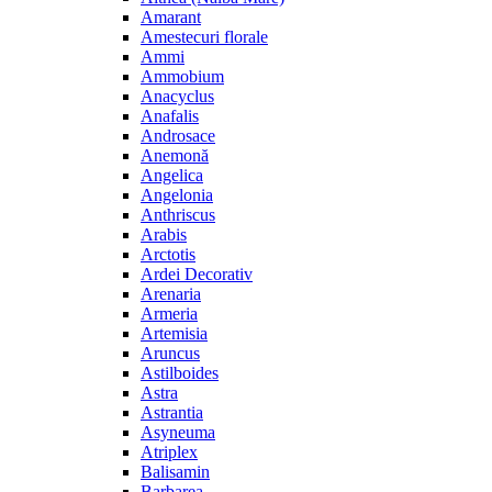
Amarant
Amestecuri florale
Ammi
Ammobium
Anacyclus
Anafalis
Androsace
Anemonă
Angelica
Angelonia
Anthriscus
Arabis
Arctotis
Ardei Decorativ
Arenaria
Armeria
Artemisia
Aruncus
Astilboides
Astra
Astrantia
Asyneuma
Atriplex
Balisamin
Barbarea