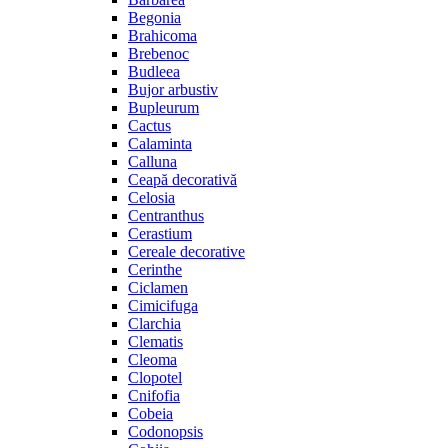
Begonia
Brahicoma
Brebenoc
Budleea
Bujor arbustiv
Bupleurum
Cactus
Calaminta
Calluna
Ceapă decorativă
Celosia
Centranthus
Cerastium
Cereale decorative
Cerinthe
Ciclamen
Cimicifuga
Clarchia
Clematis
Cleoma
Clopotel
Cnifofia
Cobeia
Codonopsis