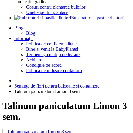
Unelte de gradina
Cosuri pentru plantarea bulbilor
Unelte pentru plantare
Substraturi si pastile din torf
Blog
Blog
Informaţii
Politica de confidențialitate
Bine ai venit la BabyPlants!
Termeni și condiții de livrare
Achitare
Condițiile de acord
Politica de utilizare cookie-uri
Semințe de flori pentru balcoane și containere
Talinum paniculatum Limon 3 sem.
Talinum paniculatum Limon 3
sem.