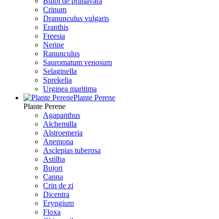
Bulbi de primavara
Crinum
Dranunculus vulgaris
Eranthis
Freesiа
Nerine
Ranunculus
Sauromatum venosum
Selaginella
Sprekelia
Urginea maritima
Plante Perene
Plante Perene
Agapanthus
Alchemilla
Alstroemeria
Anemona
Asclepias tuberosa
Astilba
Bujori
Canna
Crin de zi
Dicentra
Eryngium
Floxa