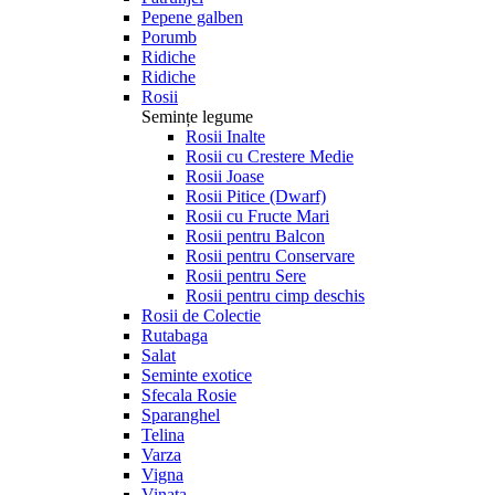
Pepene galben
Porumb
Ridiche
Ridiche
Rosii
Semințe legume
Rosii Inalte
Rosii cu Crestere Medie
Rosii Joase
Rosii Pitice (Dwarf)
Rosii cu Fructe Mari
Rosii pentru Balcon
Rosii pentru Conservare
Rosii pentru Sere
Rosii pentru cimp deschis
Rosii de Colectie
Rutabaga
Salat
Seminte exotice
Sfecala Rosie
Sparanghel
Telina
Varza
Vigna
Vinata