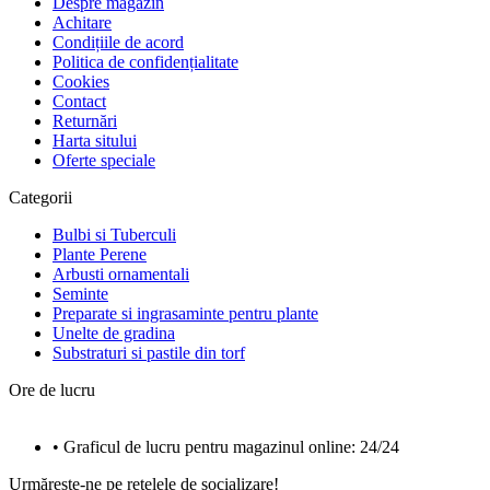
Despre magazin
Achitare
Condițiile de acord
Politica de confidențialitate
Cookies
Contact
Returnări
Harta sitului
Oferte speciale
Categorii
Bulbi si Tuberculi
Plante Perene
Arbusti ornamentali
Seminte
Preparate si ingrasaminte pentru plante
Unelte de gradina
Substraturi si pastile din torf
Ore de lucru
• Graficul de lucru pentru magazinul online: 24/24
Urmărește-ne pe rețelele de socializare!