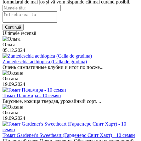
formularul de mai jos și vă vom răspunde cât mai curând posibil.
Continuă
Ultimele recenzii
Ольга
05.12.2024
Zantedeschia aethiopica (Calla de gradina)
Очень симпатичные клубни и итог по посже...
Оксана
19.09.2024
Томат Пальмира - 10 семян
Вкусные, кожица твердая, урожайный сорт. ..
Оксана
19.09.2024
Томат Gardener's Sweetheart (Гарденерс Свит Харт) - 10 семян
Шикарный сорт. Очень сладкие. Обязательно на следующий