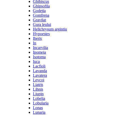
Ghibiscus
Ghipsofila
Godetia
Gomfrena
Gravilat
Gura leului
Helichrysum argintiu
Hypoestes
Iberis
In
Incarvilia
Ipomeia
Isotoma
Iuca
Lacfioli
Lavanda
Lavatera
Levcoi
Liatris
Lihnis
Liupin
Lobelia
Lobularia
Lonas
Lunaria