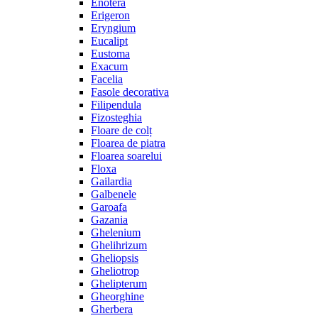
Enotera
Erigeron
Eryngium
Eucalipt
Eustoma
Exacum
Facelia
Fasole decorativa
Filipendula
Fizosteghia
Floare de colț
Floarea de piatra
Floarea soarelui
Floxa
Gailardia
Galbenele
Garoafa
Gazania
Ghelenium
Ghelihrizum
Gheliopsis
Gheliotrop
Ghelipterum
Gheorghine
Gherbera