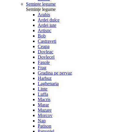
Semințe legume
Semințe legume
Arahis
Ardei dulce
Ardei iute
Artisoc
Bob
Castraveti
Ceapa
Dovleac
Dovlecel
Fasole
Frag
Gradina pe pervaz
Harbuz
Laghenaria
Linte
Luffa
Macris
Marar
Mazare
Morcov
Nap
Patison
Patrunjel