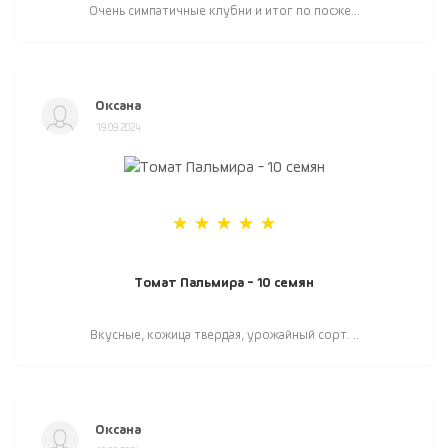
Очень симпатичные клубни и итог по посже...
Оксана
19.09.2024
Томат Пальмира - 10 семян
Вкусные, кожица твердая, урожайный сорт. ..
Оксана