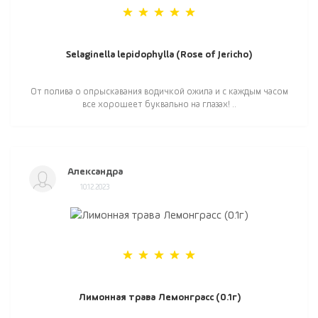
Selaginella lepidophylla (Rose of Jericho)
От полива о опрыскавания водичкой ожила и с каждым часом
все хорошеет буквально на глазах! ..
Александра
10.12.2023
Лимонная трава Лемонграсс (0.1г)