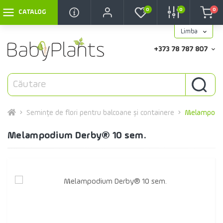
0
0
0
CATALOG
Limba
+373 78 787 807
Semințe de flori pentru balcoane și containere
Melampodi
Melampodium Derby® 10 sem.