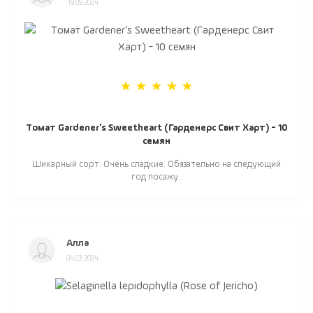
19.09.2024
Томат Gardener's Sweetheart (Гарденерс Свит Харт) - 10
семян
Шикарный сорт. Очень сладкие. Обязательно на следующий
год посажу..
Алла
04.03.2024