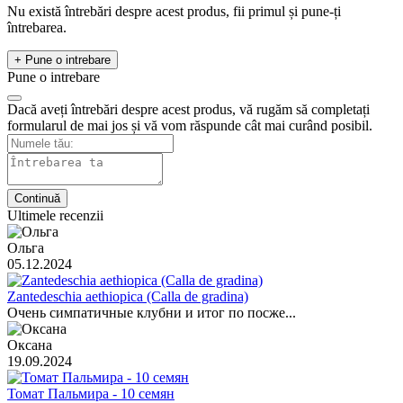
Nu există întrebări despre acest produs, fii primul și pune-ți
întrebarea.
+ Pune o intrebare
Pune o intrebare
Dacă aveți întrebări despre acest produs, vă rugăm să completați
formularul de mai jos și vă vom răspunde cât mai curând posibil.
Continuă
Ultimele recenzii
Ольга
05.12.2024
Zantedeschia aethiopica (Calla de gradina)
Очень симпатичные клубни и итог по посже...
Оксана
19.09.2024
Томат Пальмира - 10 семян