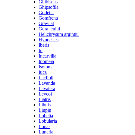
Ghibiscus
Ghipsofila
Godetia
Gomfrena
Gravilat
Gura leului
Helichrysum argintiu
Hypoestes
Iberis
In
Incarvilia
Ipomeia
Isotoma
Iuca
Lacfioli
Lavanda
Lavatera
Levcoi
Liatris
Lihnis
Liupin
Lobelia
Lobularia
Lonas
Lunaria