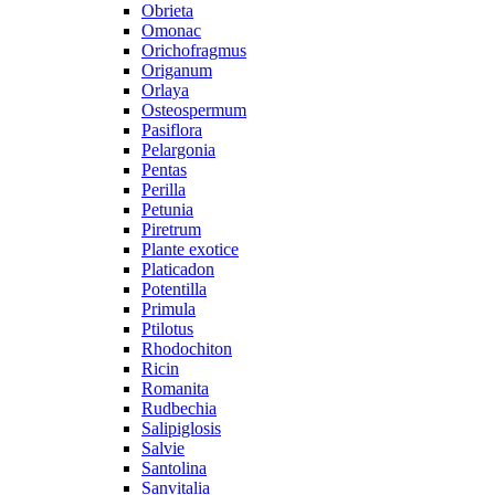
Obrieta
Omonac
Orichofragmus
Origanum
Orlaya
Osteospermum
Pasiflora
Pelargonia
Pentas
Perilla
Petunia
Piretrum
Plante exotice
Platicadon
Potentilla
Primula
Ptilotus
Rhodochiton
Ricin
Romanita
Rudbechia
Salipiglosis
Salvie
Santolina
Sanvitalia