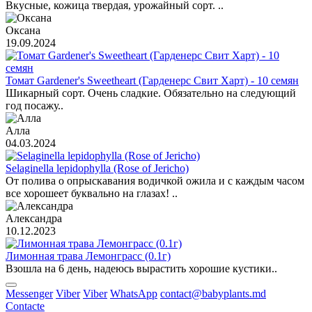
Вкусные, кожица твердая, урожайный сорт. ..
Оксана
19.09.2024
Томат Gardener's Sweetheart (Гарденерс Свит Харт) - 10 семян
Шикарный сорт. Очень сладкие. Обязательно на следующий
год посажу..
Алла
04.03.2024
Selaginella lepidophylla (Rose of Jericho)
От полива о опрыскавания водичкой ожила и с каждым часом
все хорошеет буквально на глазах! ..
Александра
10.12.2023
Лимонная трава Лемонграсс (0.1г)
Взошла на 6 день, надеюсь вырастить хорошие кустики..
Messenger
Viber
Viber
WhatsApp
contact@babyplants.md
Contacte