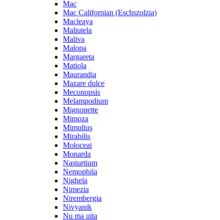
Mac
Mac Californian (Eschszolzia)
Macleaya
Maliutela
Maliva
Malopa
Margareta
Matiola
Maurandia
Mazare dulce
Meconopsis
Melampodium
Mignonette
Mimoza
Mimulius
Mirabilis
Moloceai
Monarda
Nasturtium
Nemophila
Nighela
Nimezia
Nirembergia
Nivyanik
Nu ma uita