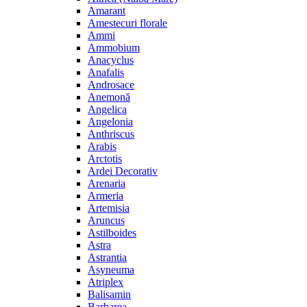
Amarant
Amestecuri florale
Ammi
Ammobium
Anacyclus
Anafalis
Androsace
Anemonă
Angelica
Angelonia
Anthriscus
Arabis
Arctotis
Ardei Decorativ
Arenaria
Armeria
Artemisia
Aruncus
Astilboides
Astra
Astrantia
Asyneuma
Atriplex
Balisamin
Barbarea