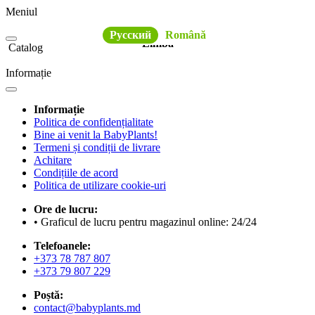
Meniul
Русский
Română
Limba
Catalog
Informație
Informație
Politica de confidențialitate
Bine ai venit la BabyPlants!
Termeni și condiții de livrare
Achitare
Condițiile de acord
Politica de utilizare cookie-uri
Ore de lucru:
• Graficul de lucru pentru magazinul online: 24/24
Telefoanele:
+373 78 787 807
+373 79 807 229
Poștă:
contact@babyplants.md