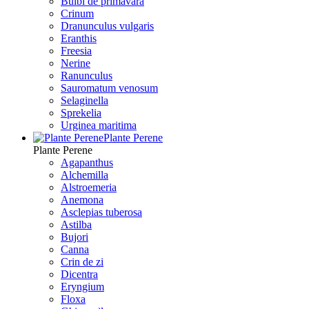
Bulbi de primavara
Crinum
Dranunculus vulgaris
Eranthis
Freesiа
Nerine
Ranunculus
Sauromatum venosum
Selaginella
Sprekelia
Urginea maritima
Plante Perene
Plante Perene
Agapanthus
Alchemilla
Alstroemeria
Anemona
Asclepias tuberosa
Astilba
Bujori
Canna
Crin de zi
Dicentra
Eryngium
Floxa