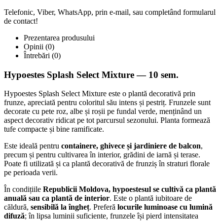
Telefonic, Viber, WhatsApp, prin e-mail, sau completând formularul
de contact!
Prezentarea produsului
Opinii (0)
Întrebări
(0)
Hypoestes Splash Select Mixture — 10 sem.
Hypoestes Splash Select Mixture este o plantă decorativă prin
frunze, apreciată pentru coloritul său intens și pestriț. Frunzele sunt
decorate cu pete roz, albe și roșii pe fundal verde, menținând un
aspect decorativ ridicat pe tot parcursul sezonului. Planta formează
tufe compacte și bine ramificate.
Este ideală pentru
containere, ghivece și jardiniere de balcon
,
precum și pentru cultivarea în interior, grădini de iarnă și terase.
Poate fi utilizată și ca plantă decorativă de frunziș în straturi florale
pe perioada verii.
În condițiile
Republicii Moldova, hypoestesul se cultivă ca plantă
anuală sau ca plantă de interior
. Este o plantă iubitoare de
căldură,
sensibilă la îngheț
. Preferă
locurile luminoase cu lumină
difuză
; în lipsa luminii suficiente, frunzele își pierd intensitatea