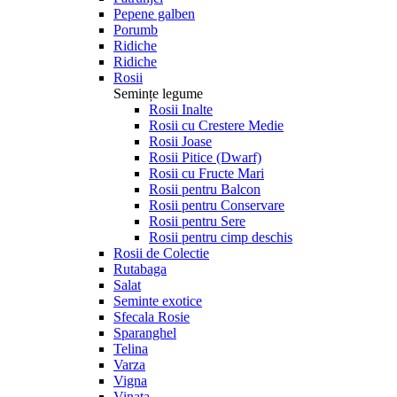
Pepene galben
Porumb
Ridiche
Ridiche
Rosii
Semințe legume
Rosii Inalte
Rosii cu Crestere Medie
Rosii Joase
Rosii Pitice (Dwarf)
Rosii cu Fructe Mari
Rosii pentru Balcon
Rosii pentru Conservare
Rosii pentru Sere
Rosii pentru cimp deschis
Rosii de Colectie
Rutabaga
Salat
Seminte exotice
Sfecala Rosie
Sparanghel
Telina
Varza
Vigna
Vinata