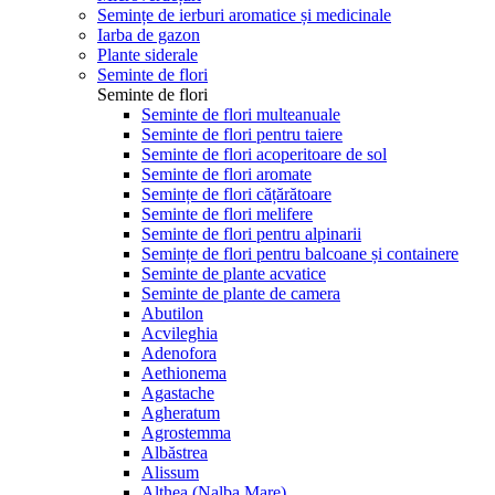
Semințe de ierburi aromatice și medicinale
Iarba de gazon
Plante siderale
Seminte de flori
Seminte de flori
Seminte de flori multeanuale
Seminte de flori pentru taiere
Seminte de flori acoperitoare de sol
Seminte de flori aromate
Semințe de flori cățărătoare
Seminte de flori melifere
Seminte de flori pentru alpinarii
Semințe de flori pentru balcoane și containere
Seminte de plante acvatice
Seminte de plante de camera
Abutilon
Acvileghia
Adenofora
Aethionema
Agastache
Agheratum
Agrostemma
Albăstrea
Alissum
Althea (Nalba Mare)