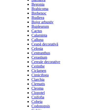
Begonia
Brahicoma
Brebenoc
Budleea
Bujor arbustiv
Bupleurum
Cactus
Calaminta
Calluna
Ceapă decorativă
Celosia
Centranthus
Cerastium
Cereale decorative
Cerinthe
Ciclamen
Cimicifuga
Clarchia
Clematis
Cleoma
Clopotel
Cnifofia
Cobeia
Codonopsis