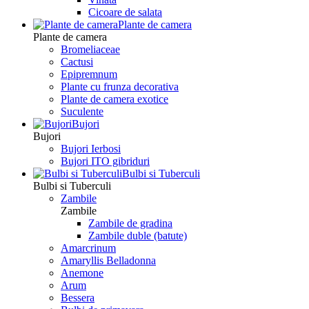
Сicoare de salata
Plante de camera
Plante de camera
Bromeliaceae
Cactusi
Epipremnum
Plante cu frunza decorativa
Plante de camera exotice
Suculente
Bujori
Bujori
Bujori Ierbosi
Bujori ITO gibriduri
Bulbi si Tuberculi
Bulbi si Tuberculi
Zambile
Zambile
Zambile de gradina
Zambile duble (batute)
Amarcrinum
Amaryllis Belladonna
Anemone
Arum
Bessera