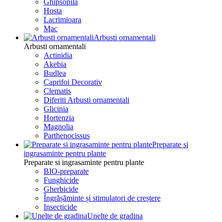
Ghipsopila
Hosta
Lacrimioara
Mac
Arbusti ornamentali
Arbusti ornamentali
Actinidia
Akebia
Budlea
Caprifoi Decorativ
Clematis
Diferiti Arbusti ornamentali
Glicinia
Hortenzia
Magnolia
Parthenocissus
Preparate si
ingrasaminte pentru plante
Preparate si ingrasaminte pentru plante
BIO-preparate
Funghicide
Gherbicide
Îngrășăminte și stimulatori de creștere
Insecticide
Unelte de gradina