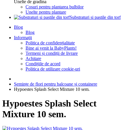
Unelte de gradina
Cosuri pentru plantarea bulbilor
Unelte pentru plantare
Substraturi si pastile din torf
Blog
Blog
Informaţii
Politica de confidențialitate
Bine ai venit la BabyPlants!
Termeni și condiții de livrare
Achitare
Condițiile de acord
Politica de utilizare cookie-uri
Semințe de flori pentru balcoane și containere
Hypoestes Splash Select Mixture 10 sem.
Hypoestes Splash Select
Mixture 10 sem.