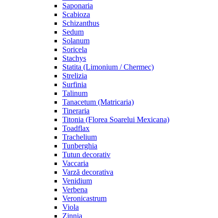
Saponaria
Scabioza
Schizanthus
Sedum
Solanum
Soricela
Stachys
Statita (Limonium / Chermec)
Strelizia
Surfinia
Talinum
Tanacetum (Matricaria)
Tineraria
Titonia (Florea Soarelui Mexicana)
Toadflax
Trachelium
Tunberghia
Tutun decorativ
Vaccaria
Varză decorativa
Venidium
Verbena
Veronicastrum
Viola
Zinnia