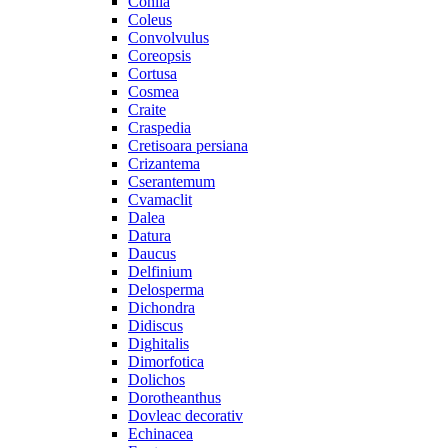
Cohiia
Coleus
Convolvulus
Coreopsis
Cortusa
Cosmea
Craite
Craspedia
Cretisoara persiana
Crizantema
Cserantemum
Cvamaclit
Dalea
Datura
Daucus
Delfinium
Delosperma
Dichondra
Didiscus
Dighitalis
Dimorfotica
Dolichos
Dorotheanthus
Dovleac decorativ
Echinacea