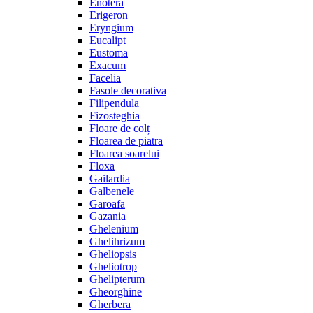
Enotera
Erigeron
Eryngium
Eucalipt
Eustoma
Exacum
Facelia
Fasole decorativa
Filipendula
Fizosteghia
Floare de colț
Floarea de piatra
Floarea soarelui
Floxa
Gailardia
Galbenele
Garoafa
Gazania
Ghelenium
Ghelihrizum
Gheliopsis
Gheliotrop
Ghelipterum
Gheorghine
Gherbera