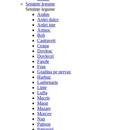
Semințe legume
Semințe legume
Arahis
Ardei dulce
Ardei iute
Artisoc
Bob
Castraveti
Ceapa
Dovleac
Dovlecel
Fasole
Frag
Gradina pe pervaz
Harbuz
Laghenaria
Linte
Luffa
Macris
Marar
Mazare
Morcov
Nap
Patison
Patrunjel