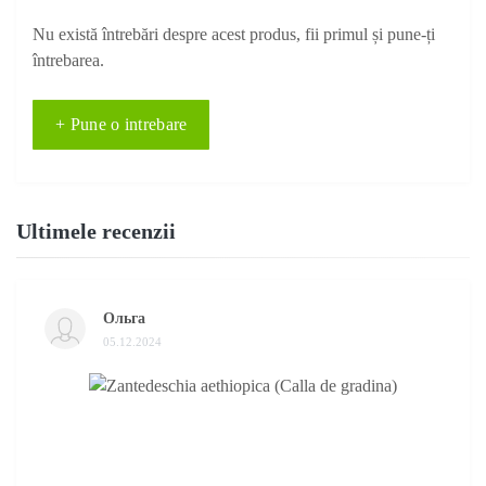
Nu există întrebări despre acest produs, fii primul și pune-ți
întrebarea.
+ Pune o intrebare
Ultimele recenzii
Ольга
05.12.2024