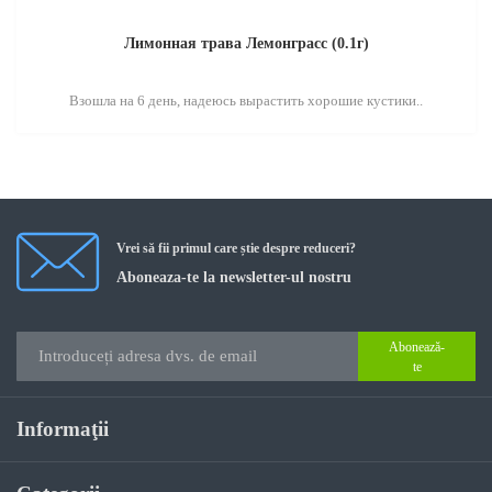
Лимонная трава Лемонграсс (0.1г)
Взошла на 6 день, надеюсь вырастить хорошие кустики..
Vrei să fii primul care știe despre reduceri?
Aboneaza-te la newsletter-ul nostru
Abonează-
te
Informaţii