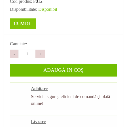
Cod produs:
F012
Disponibilitate:
Disponibil
13 MDL
Cantitate:
-
+
ADAUGĂ IN COŞ
Achitare
Serviciu sigur şi eficient de comandă şi plată
online!
Livrare