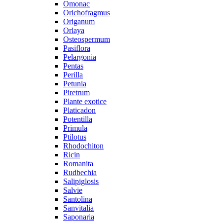
Omonac
Orichofragmus
Origanum
Orlaya
Osteospermum
Pasiflora
Pelargonia
Pentas
Perilla
Petunia
Piretrum
Plante exotice
Platicadon
Potentilla
Primula
Ptilotus
Rhodochiton
Ricin
Romanita
Rudbechia
Salipiglosis
Salvie
Santolina
Sanvitalia
Saponaria