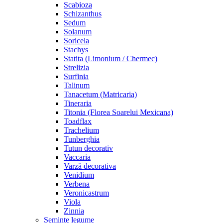
Scabioza
Schizanthus
Sedum
Solanum
Soricela
Stachys
Statita (Limonium / Chermec)
Strelizia
Surfinia
Talinum
Tanacetum (Matricaria)
Tineraria
Titonia (Florea Soarelui Mexicana)
Toadflax
Trachelium
Tunberghia
Tutun decorativ
Vaccaria
Varză decorativa
Venidium
Verbena
Veronicastrum
Viola
Zinnia
Semințe legume