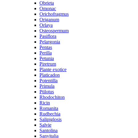
Obrieta
Omonac
Orichofragmus
Origanum
Orlaya
Osteospermum
Pasiflora
Pelargonia
Pentas
Perilla
Petunia
Piretrum
Plante exotice
Platicadon
Potentilla
Primula
Ptilotus
Rhodochiton
Ricin
Romanita
Rudbechia
Salipiglosis
Salvie
Santolina
Sanvitalia