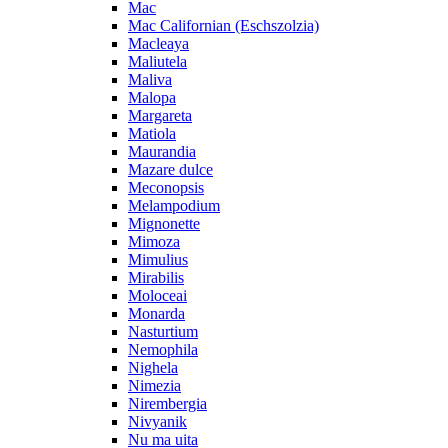
Mac
Mac Californian (Eschszolzia)
Macleaya
Maliutela
Maliva
Malopa
Margareta
Matiola
Maurandia
Mazare dulce
Meconopsis
Melampodium
Mignonette
Mimoza
Mimulius
Mirabilis
Moloceai
Monarda
Nasturtium
Nemophila
Nighela
Nimezia
Nirembergia
Nivyanik
Nu ma uita