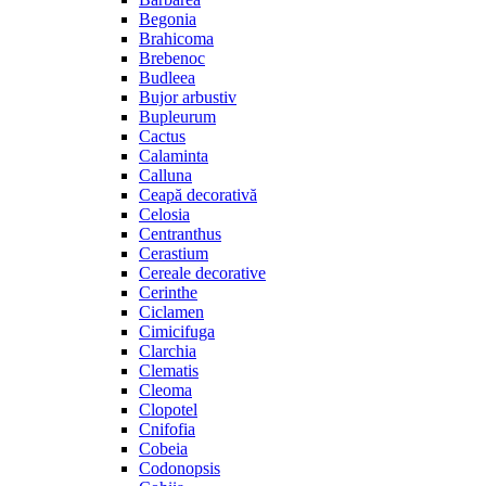
Begonia
Brahicoma
Brebenoc
Budleea
Bujor arbustiv
Bupleurum
Cactus
Calaminta
Calluna
Ceapă decorativă
Celosia
Centranthus
Cerastium
Cereale decorative
Cerinthe
Ciclamen
Cimicifuga
Clarchia
Clematis
Cleoma
Clopotel
Cnifofia
Cobeia
Codonopsis