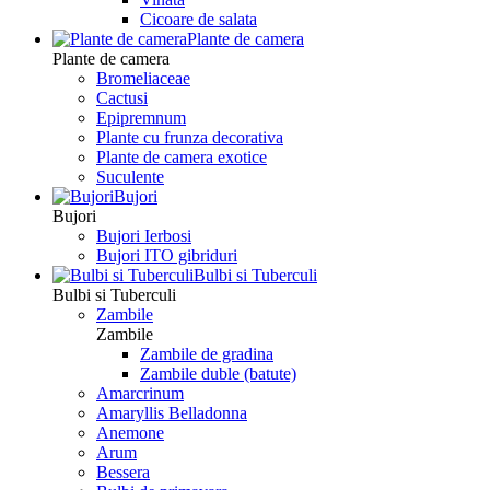
Сicoare de salata
Plante de camera
Plante de camera
Bromeliaceae
Cactusi
Epipremnum
Plante cu frunza decorativa
Plante de camera exotice
Suculente
Bujori
Bujori
Bujori Ierbosi
Bujori ITO gibriduri
Bulbi si Tuberculi
Bulbi si Tuberculi
Zambile
Zambile
Zambile de gradina
Zambile duble (batute)
Amarcrinum
Amaryllis Belladonna
Anemone
Arum
Bessera