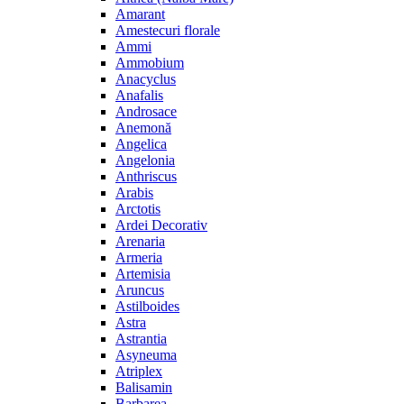
Amarant
Amestecuri florale
Ammi
Ammobium
Anacyclus
Anafalis
Androsace
Anemonă
Angelica
Angelonia
Anthriscus
Arabis
Arctotis
Ardei Decorativ
Arenaria
Armeria
Artemisia
Aruncus
Astilboides
Astra
Astrantia
Asyneuma
Atriplex
Balisamin
Barbarea