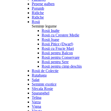
Pepene galben
Porumb
Ridiche
Ridiche
Rosii
Semințe legume
Rosii Inalte
Rosii cu Crestere Medie
Rosii Joase
Rosii Pitice (Dwarf)
Rosii cu Fructe Mari
Rosii pentru Balcon
Rosii pentru Conservare
Rosii pentru Sere
Rosii pentru cimp deschis
Rosii de Colectie
Rutabaga
Salat
Seminte exotice
Sfecala Rosie
Sparanghel
Telina
Varza
Vigna
Vinata