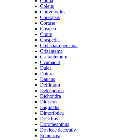
Cohiia
Coleus
Convolvulus
Coreopsis
Cortusa
Cosmea
Craite
Craspedia
Cretisoara persiana
Crizantema
Cserantemum
Cvamaclit
Dalea
Datura
Daucus
Delfinium
Delosperma
Dichondra
Didiscus
Dighitalis
Dimorfotica
Dolichos
Dorotheanthus
Dovleac decorativ
Echinacea