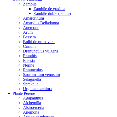
Zambile
Zambile de gradina
Zambile duble (batute)
Amarcrinum
Amaryllis Belladonna
Anemone
Arum
Bessera
Bulbi de primavara
Crinum
Dranunculus vulgaris
Eranthis
Freesiа
Nerine
Ranunculus
Sauromatum venosum
Selaginella
Sprekelia
Urginea maritima
Plante Perene
Agapanthus
Alchemilla
Alstroemeria
Anemona
Asclepias tuberosa