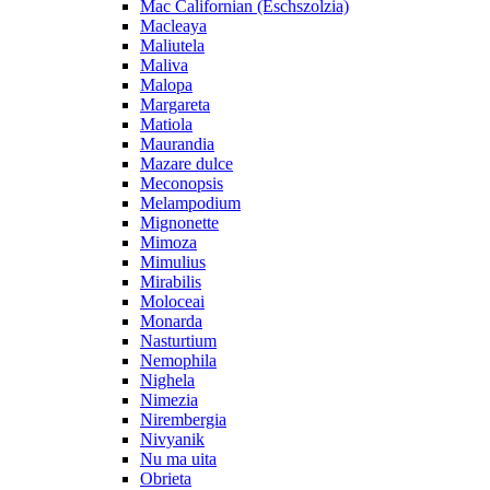
Mac Californian (Eschszolzia)
Macleaya
Maliutela
Maliva
Malopa
Margareta
Matiola
Maurandia
Mazare dulce
Meconopsis
Melampodium
Mignonette
Mimoza
Mimulius
Mirabilis
Moloceai
Monarda
Nasturtium
Nemophila
Nighela
Nimezia
Nirembergia
Nivyanik
Nu ma uita
Obrieta