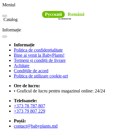
Meniul
Русский
Română
Limba
Catalog
Informație
Informație
Politica de confidențialitate
Bine ai venit la BabyPlants!
Termeni și condiții de livrare
Achitare
Condițiile de acord
Politica de utilizare cookie-uri
Ore de lucru:
• Graficul de lucru pentru magazinul online: 24/24
Telefoanele:
+373 78 787 807
+373 79 807 229
Poștă:
contact@babyplants.md