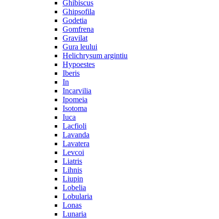
Ghibiscus
Ghipsofila
Godetia
Gomfrena
Gravilat
Gura leului
Helichrysum argintiu
Hypoestes
Iberis
In
Incarvilia
Ipomeia
Isotoma
Iuca
Lacfioli
Lavanda
Lavatera
Levcoi
Liatris
Lihnis
Liupin
Lobelia
Lobularia
Lonas
Lunaria