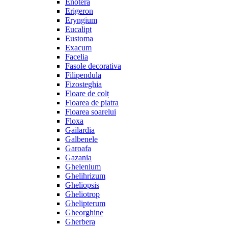
Enotera
Erigeron
Eryngium
Eucalipt
Eustoma
Exacum
Facelia
Fasole decorativa
Filipendula
Fizosteghia
Floare de colț
Floarea de piatra
Floarea soarelui
Floxa
Gailardia
Galbenele
Garoafa
Gazania
Ghelenium
Ghelihrizum
Gheliopsis
Gheliotrop
Ghelipterum
Gheorghine
Gherbera