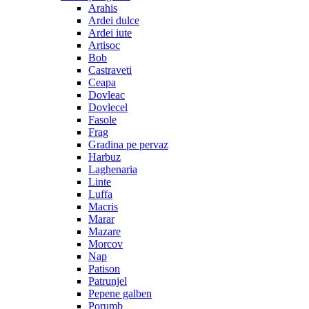
Arahis
Ardei dulce
Ardei iute
Artisoc
Bob
Castraveti
Ceapa
Dovleac
Dovlecel
Fasole
Frag
Gradina pe pervaz
Harbuz
Laghenaria
Linte
Luffa
Macris
Marar
Mazare
Morcov
Nap
Patison
Patrunjel
Pepene galben
Porumb