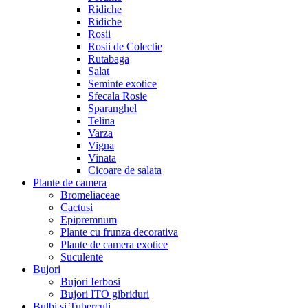
Ridiche
Ridiche
Rosii
Rosii de Colectie
Rutabaga
Salat
Seminte exotice
Sfecala Rosie
Sparanghel
Telina
Varza
Vigna
Vinata
Сicoare de salata
Plante de camera
Bromeliaceae
Cactusi
Epipremnum
Plante cu frunza decorativa
Plante de camera exotice
Suculente
Bujori
Bujori Ierbosi
Bujori ITO gibriduri
Bulbi si Tuberculi