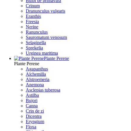
Bulbi de primavara
Crinum
Dranunculus vulgaris
Eranthis
Freesiа
Nerine
Ranunculus
Sauromatum venosum
Selaginella
Sprekelia
Urginea maritima
Plante Perene
Plante Perene
Agapanthus
Alchemilla
Alstroemeria
Anemona
Asclepias tuberosa
Astilba
Bujori
Canna
Crin de zi
Dicentra
Eryngium
Floxa