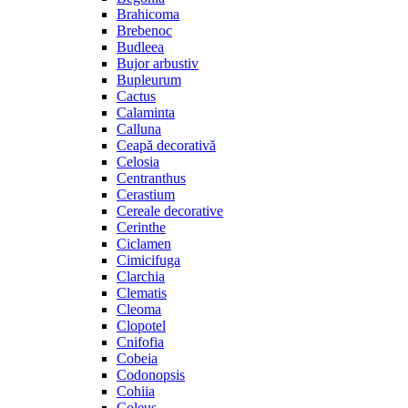
Brahicoma
Brebenoc
Budleea
Bujor arbustiv
Bupleurum
Cactus
Calaminta
Calluna
Ceapă decorativă
Celosia
Centranthus
Cerastium
Cereale decorative
Cerinthe
Ciclamen
Cimicifuga
Clarchia
Clematis
Cleoma
Clopotel
Cnifofia
Cobeia
Codonopsis
Cohiia
Coleus