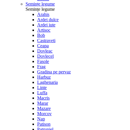
Semințe legume
Semințe legume
Arahis
Ardei dulce
Ardei iute
Artisoc
Bob
Castraveti
Ceapa
Dovleac
Dovlecel
Fasole
Frag
Gradina pe pervaz
Harbuz
Laghenaria
Linte
Luffa
Macris
Marar
Mazare
Morcov
Nap
Patison
Patrunjel