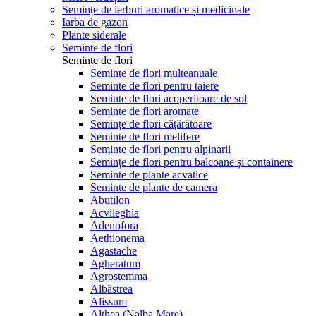
Semințe de ierburi aromatice și medicinale
Iarba de gazon
Plante siderale
Seminte de flori
Seminte de flori
Seminte de flori multeanuale
Seminte de flori pentru taiere
Seminte de flori acoperitoare de sol
Seminte de flori aromate
Semințe de flori cățărătoare
Seminte de flori melifere
Seminte de flori pentru alpinarii
Semințe de flori pentru balcoane și containere
Seminte de plante acvatice
Seminte de plante de camera
Abutilon
Acvileghia
Adenofora
Aethionema
Agastache
Agheratum
Agrostemma
Albăstrea
Alissum
Althea (Nalba Mare)