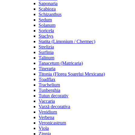
Saponaria
Scabioza
Schizanthus
Sedum
Solanum
Soricela
Stachys
Statita (Limonium / Chermec)
Strelizia
Surfinia
Talinum
Tanacetum (Matricaria)
Tineraria
Titonia (Florea Soarelui Mexicana)
Toadflax
Trachelium
Tunberghia
Tutun decorativ
Vaccaria
Varză decorativa
Venidium
Verbena
Veronicastrum
Viola
Zinnia