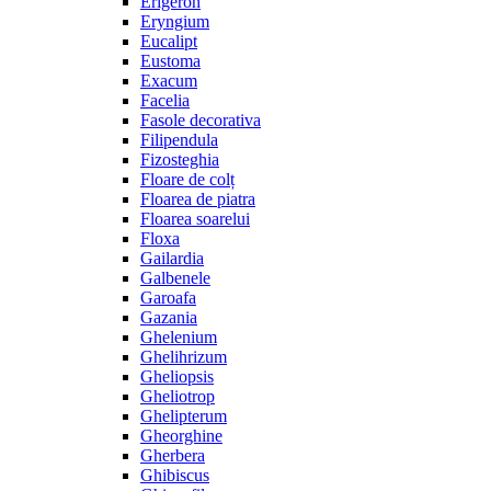
Erigeron
Eryngium
Eucalipt
Eustoma
Exacum
Facelia
Fasole decorativa
Filipendula
Fizosteghia
Floare de colț
Floarea de piatra
Floarea soarelui
Floxa
Gailardia
Galbenele
Garoafa
Gazania
Ghelenium
Ghelihrizum
Gheliopsis
Gheliotrop
Ghelipterum
Gheorghine
Gherbera
Ghibiscus