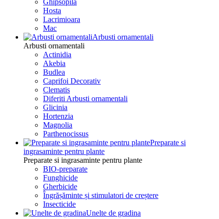
Ghipsopila
Hosta
Lacrimioara
Mac
Arbusti ornamentali
Arbusti ornamentali
Actinidia
Akebia
Budlea
Caprifoi Decorativ
Clematis
Diferiti Arbusti ornamentali
Glicinia
Hortenzia
Magnolia
Parthenocissus
Preparate si
ingrasaminte pentru plante
Preparate si ingrasaminte pentru plante
BIO-preparate
Funghicide
Gherbicide
Îngrășăminte și stimulatori de creștere
Insecticide
Unelte de gradina