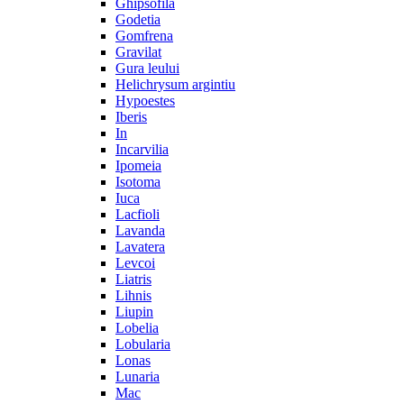
Ghipsofila
Godetia
Gomfrena
Gravilat
Gura leului
Helichrysum argintiu
Hypoestes
Iberis
In
Incarvilia
Ipomeia
Isotoma
Iuca
Lacfioli
Lavanda
Lavatera
Levcoi
Liatris
Lihnis
Liupin
Lobelia
Lobularia
Lonas
Lunaria
Mac