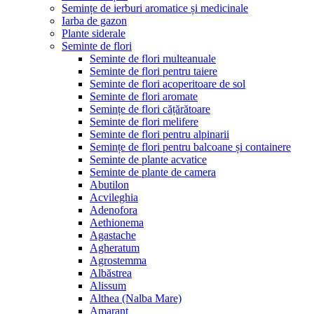
Semințe de ierburi aromatice și medicinale
Iarba de gazon
Plante siderale
Seminte de flori
Seminte de flori multeanuale
Seminte de flori pentru taiere
Seminte de flori acoperitoare de sol
Seminte de flori aromate
Semințe de flori cățărătoare
Seminte de flori melifere
Seminte de flori pentru alpinarii
Semințe de flori pentru balcoane și containere
Seminte de plante acvatice
Seminte de plante de camera
Abutilon
Acvileghia
Adenofora
Aethionema
Agastache
Agheratum
Agrostemma
Albăstrea
Alissum
Althea (Nalba Mare)
Amarant