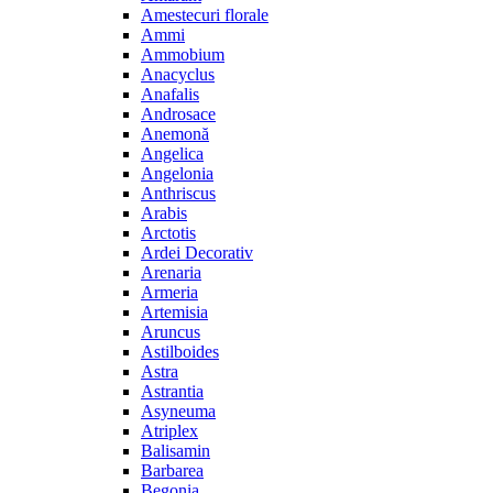
Amestecuri florale
Ammi
Ammobium
Anacyclus
Anafalis
Androsace
Anemonă
Angelica
Angelonia
Anthriscus
Arabis
Arctotis
Ardei Decorativ
Arenaria
Armeria
Artemisia
Aruncus
Astilboides
Astra
Astrantia
Asyneuma
Atriplex
Balisamin
Barbarea
Begonia