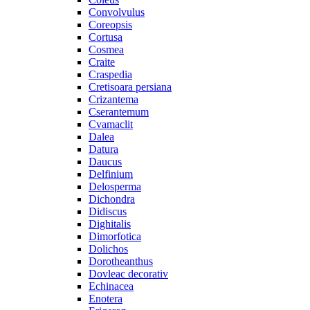
Convolvulus
Coreopsis
Cortusa
Cosmea
Craite
Craspedia
Cretisoara persiana
Crizantema
Cserantemum
Cvamaclit
Dalea
Datura
Daucus
Delfinium
Delosperma
Dichondra
Didiscus
Dighitalis
Dimorfotica
Dolichos
Dorotheanthus
Dovleac decorativ
Echinacea
Enotera