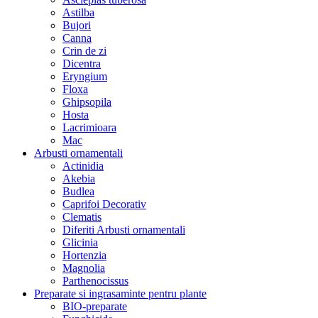
Astilba
Bujori
Canna
Crin de zi
Dicentra
Eryngium
Floxa
Ghipsopila
Hosta
Lacrimioara
Mac
Arbusti ornamentali
Actinidia
Akebia
Budlea
Caprifoi Decorativ
Clematis
Diferiti Arbusti ornamentali
Glicinia
Hortenzia
Magnolia
Parthenocissus
Preparate si ingrasaminte pentru plante
BIO-preparate