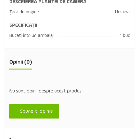
DESCRIEREA PLANTEI DE CAMERA
Țara de origine
Ucraina
SPECIFICAȚII
Bucati intr-un ambalaj
1 buc
Opinii (0)
Nu sunt opinii despre acest produs.
+ Spune-ţi opinia