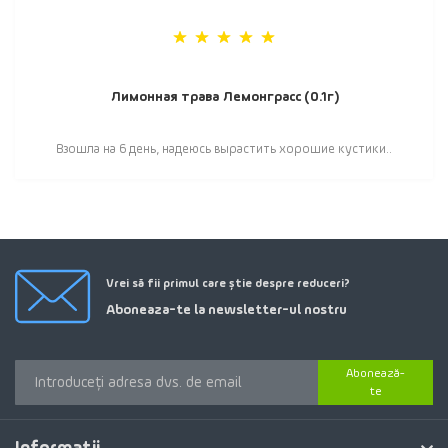
Лимонная трава Лемонграсс (0.1г)
Взошла на 6 день, надеюсь вырастить хорошие кустики..
Vrei să fii primul care știe despre reduceri?
Aboneaza-te la newsletter-ul nostru
Abonează-
te