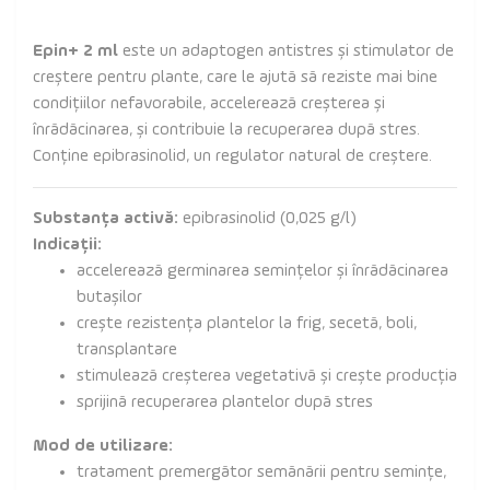
Epin+ 2 ml
este un adaptogen antistres și stimulator de
creștere pentru plante, care le ajută să reziste mai bine
condițiilor nefavorabile, accelerează creșterea și
înrădăcinarea, și contribuie la recuperarea după stres.
Conține epibrasinolid, un regulator natural de creștere.
Substanța activă:
epibrasinolid (0,025 g/l)
Indicații:
accelerează germinarea semințelor și înrădăcinarea
butașilor
crește rezistența plantelor la frig, secetă, boli,
transplantare
stimulează creșterea vegetativă și crește producția
sprijină recuperarea plantelor după stres
Mod de utilizare:
tratament premergător semănării pentru semințe,