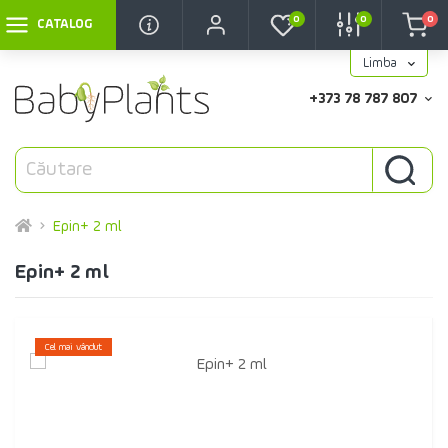
0
0
0
CATALOG
Limba
+373 78 787 807
Epin+ 2 ml
Epin+ 2 ml
Cel mai vândut