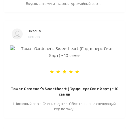
Вкусные, кожица твердая, урожайный сорт. ..
Оксана
19.09.2024
Томат Gardener's Sweetheart (Гарденерс Свит Харт) - 10
семян
Шикарный сорт. Очень сладкие. Обязательно на следующий
год посажу..