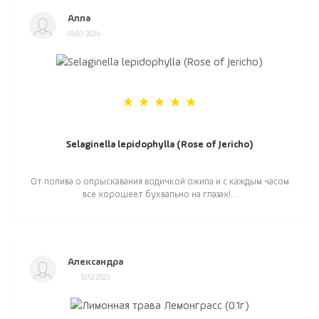
Алла
04.03.2024
Selaginella lepidophylla (Rose of Jericho)
От полива о опрыскавания водичкой ожила и с каждым часом
все хорошеет буквально на глазах! ..
Александра
10.12.2023