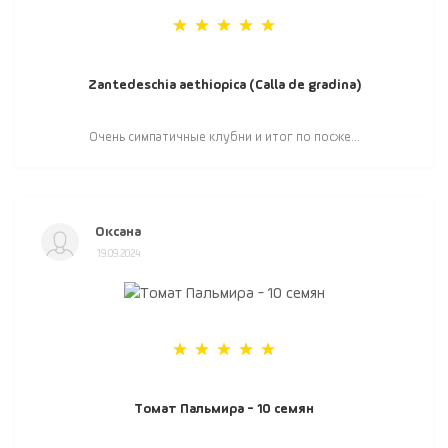
Zantedeschia aethiopica (Calla de gradina)
Очень симпатичные клубни и итог по посже...
Оксана
19.09.2024
Томат Пальмира - 10 семян