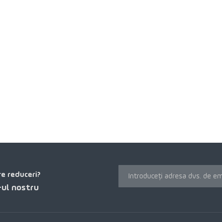
re reduceri?
ul nostru