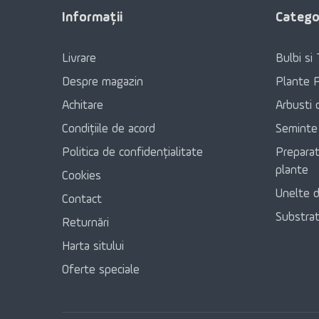
Patrunjel
Informaţii
Categor
Ammi
Pepene galben
Ammobium
Livrare
Bulbi si 
Porumb
Anacyclus
Despre magazin
Plante 
Ridiche
Achitare
Arbusti 
Anafalis
Condițiile de acord
Seminte
Ridiche
Androsace
Politica de confidențialitate
Preparat
Rosii
plante
Anemonă
Cookies
Rosii de Colectie
Unelte d
Contact
Angelica
Substratu
Rutabaga
Returnări
Angelonia
Harta sitului
Salat
Anthriscus
Oferte speciale
Seminte exotice
Arabis
Sfecala Rosie