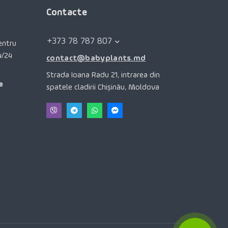
Contacte
+373 78 787 807
pentru
4/24
contact@babyplants.md
Strada Ioana Radu 21, intrarea din
e
spatele cladirii Chișinău, Moldova