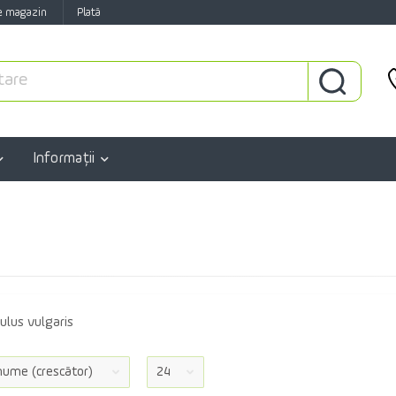
e magazin
Plată
Informaţii
ulus vulgaris