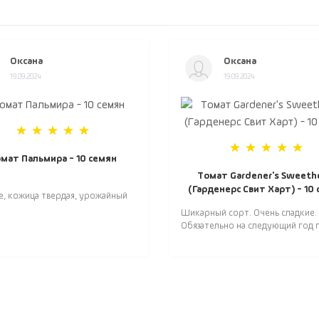
Оксана
Оксана
19.09.2024
19.09.2024
мат Пальмира - 10 семян
Томат Gardener's Sweeth
(Гарденерс Свит Харт) - 10
е, кожица твердая, урожайный
Шикарный сорт. Очень сладкие.
Обязательно на следующий год п