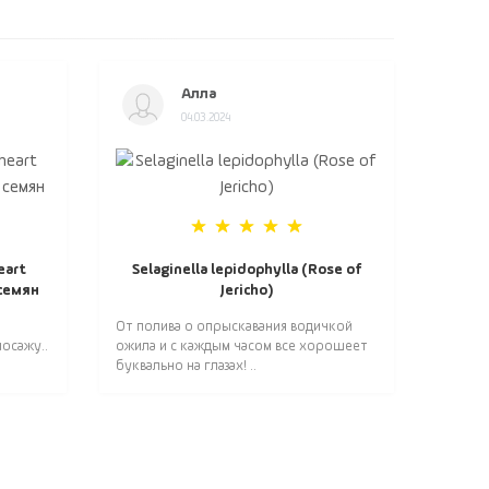
Алла
04.03.2024
eart
Selaginella lepidophylla (Rose of
 семян
Jericho)
От полива о опрыскавания водичкой
осажу..
ожила и с каждым часом все хорошеет
буквально на глазах! ..