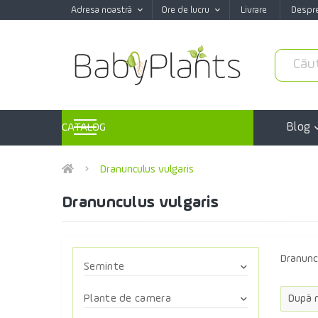
Adresa noastră
Ore de lucru
Livrare
Despr
Blog
CATALOG
Dranunculus vulgaris
Dranunculus vulgaris
Dranunc
Seminte
Semințe de verdețuri pentu
Plante de camera