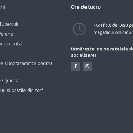
ii
Ore de lucru
Tuberculi
• Graficul de lucru 
magazinul online: 2
Perene
ornamentali
Urmărește-ne pe rețelele d
socializare!
e si ingrasaminte pentru
e gradina
ri si pastile din torf