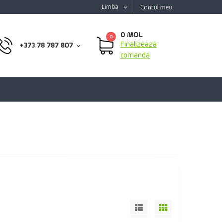
Limba
Contul meu
0 MDL
0
Finalizează
+373 78 787 807
comanda