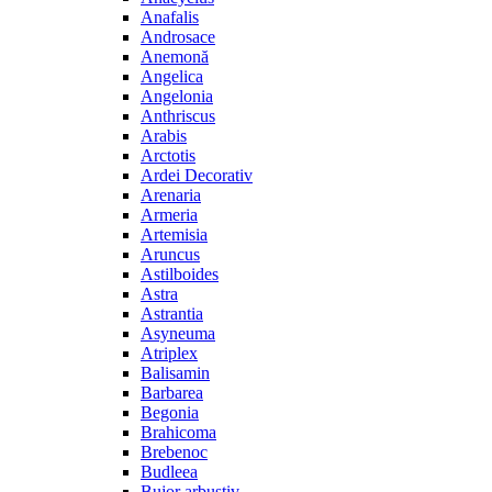
Anafalis
Androsace
Anemonă
Angelica
Angelonia
Anthriscus
Arabis
Arctotis
Ardei Decorativ
Arenaria
Armeria
Artemisia
Aruncus
Astilboides
Astra
Astrantia
Asyneuma
Atriplex
Balisamin
Barbarea
Begonia
Brahicoma
Brebenoc
Budleea
Bujor arbustiv