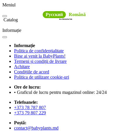
Meniul
Русский
Română
Limba
Catalog
Informație
Informație
Politica de confidențialitate
Bine ai venit la BabyPlants!
Termeni și condiții de livrare
Achitare
Condițiile de acord
Politica de utilizare cookie-uri
Ore de lucru:
• Graficul de lucru pentru magazinul online: 24/24
Telefoanele:
+373 78 787 807
+373 79 807 229
Poștă:
contact@babyplants.md