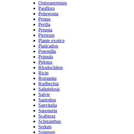
Osteospermum
Pasiflora
Pelargonia
Pentas
Perilla
Petunia
Piretrum
Plante exotice
Platicadon
Potentilla
Primula
Ptilotus
Rhodochiton
Ricin
Romanita
Rudbechia
Salipiglosis
Salvie
Santolina
Sanvitalia
Saponaria
Scabioza
Schizanthus
Sedum
Solanum