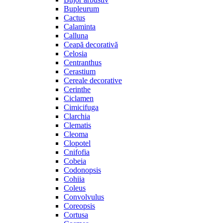
Bupleurum
Cactus
Calaminta
Calluna
Ceapă decorativă
Celosia
Centranthus
Cerastium
Cereale decorative
Cerinthe
Ciclamen
Cimicifuga
Clarchia
Clematis
Cleoma
Clopotel
Cnifofia
Cobeia
Codonopsis
Cohiia
Coleus
Convolvulus
Coreopsis
Cortusa