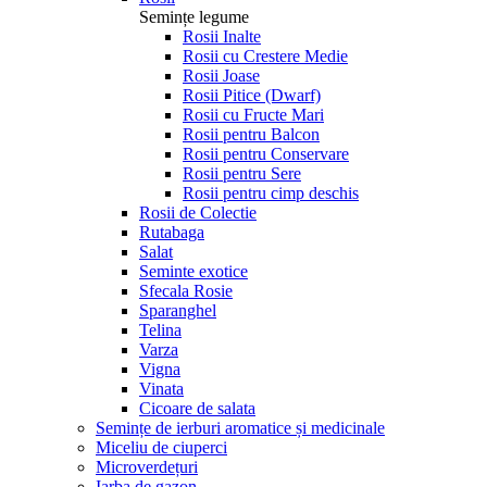
Semințe legume
Rosii Inalte
Rosii cu Crestere Medie
Rosii Joase
Rosii Pitice (Dwarf)
Rosii cu Fructe Mari
Rosii pentru Balcon
Rosii pentru Conservare
Rosii pentru Sere
Rosii pentru cimp deschis
Rosii de Colectie
Rutabaga
Salat
Seminte exotice
Sfecala Rosie
Sparanghel
Telina
Varza
Vigna
Vinata
Сicoare de salata
Semințe de ierburi aromatice și medicinale
Miceliu de ciuperci
Microverdețuri
Iarba de gazon