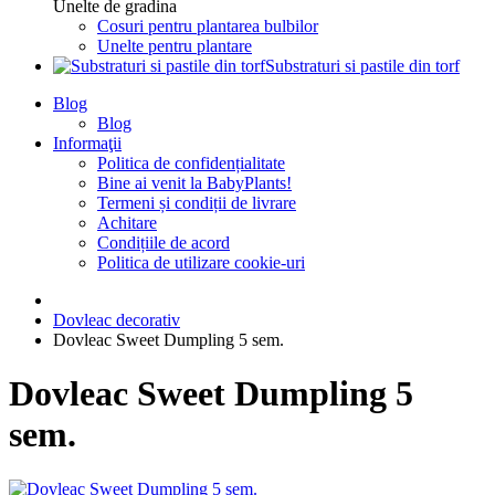
Unelte de gradina
Cosuri pentru plantarea bulbilor
Unelte pentru plantare
Substraturi si pastile din torf
Blog
Blog
Informaţii
Politica de confidențialitate
Bine ai venit la BabyPlants!
Termeni și condiții de livrare
Achitare
Condițiile de acord
Politica de utilizare cookie-uri
Dovleac decorativ
Dovleac Sweet Dumpling 5 sem.
Dovleac Sweet Dumpling 5
sem.