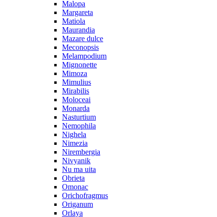
Malopa
Margareta
Matiola
Maurandia
Mazare dulce
Meconopsis
Melampodium
Mignonette
Mimoza
Mimulius
Mirabilis
Moloceai
Monarda
Nasturtium
Nemophila
Nighela
Nimezia
Nirembergia
Nivyanik
Nu ma uita
Obrieta
Omonac
Orichofragmus
Origanum
Orlaya