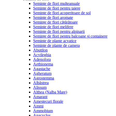
Seminte de flori multeanuale
Seminte de flori pentru taiere
Seminte de flori acoperitoare de sol
Seminte de flori aromate
Semințe de flori cățărătoare
Seminte de flori melifere
Seminte de flori pentru alpinarii
Semințe de flori pentru balcoane și containere
Seminte de plante acvatice
Seminte de plante de camera
Abutilon
Acvileghia
Adenofora
Aethionema
Agastache
Agheratum
Agrostemma
Albăstrea
Alissum
Althea (Nalba Mare)
Amarant
Amestecuri florale
Ammi
Ammobium
Anacyclus