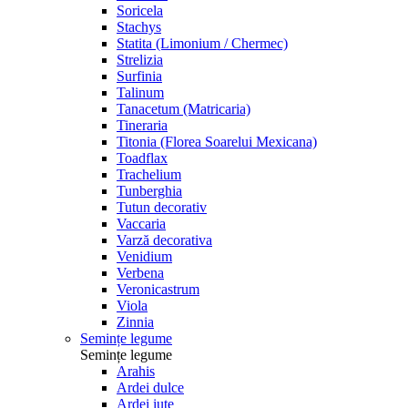
Soricela
Stachys
Statita (Limonium / Chermec)
Strelizia
Surfinia
Talinum
Tanacetum (Matricaria)
Tineraria
Titonia (Florea Soarelui Mexicana)
Toadflax
Trachelium
Tunberghia
Tutun decorativ
Vaccaria
Varză decorativa
Venidium
Verbena
Veronicastrum
Viola
Zinnia
Semințe legume
Semințe legume
Arahis
Ardei dulce
Ardei iute