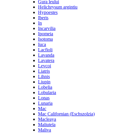
Gura leului
Helichrysum argintiu
Hypoestes
Iberis
In
Incarvilia
Ipomeia
Isotoma
Iuca
Lacfioli
Lavanda
Lavatera
Levcoi
Liatris
Lihnis
Liupin
Lobelia
Lobularia
Lonas
Lunaria
Mac
Mac Californian (Eschszolzia)
Macleaya
Maliutela
Maliva