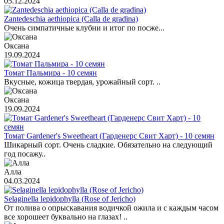
05.12.2024
Zantedeschia aethiopica (Calla de gradina)
Очень симпатичные клубни и итог по посже...
Оксана
19.09.2024
Томат Пальмира - 10 семян
Вкусные, кожица твердая, урожайный сорт. ..
Оксана
19.09.2024
Томат Gardener's Sweetheart (Гарденерс Свит Харт) - 10 семян
Шикарный сорт. Очень сладкие. Обязательно на следующий
год посажу..
Алла
04.03.2024
Selaginella lepidophylla (Rose of Jericho)
От полива о опрыскавания водичкой ожила и с каждым часом
все хорошеет буквально на глазах! ..