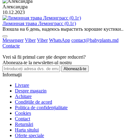
Александра
10.12.2023
Лимонная трава Лемонграсс (0.1г)
Взошла на 6 день, надеюсь вырастить хорошие кустики..
Messenger
Viber
Viber
WhatsApp
contact@babyplants.md
Contacte
Vrei să fii primul care știe despre reduceri?
Aboneaza-te la newsletter-ul nostru
Abonează-te
Informaţii
Livrare
Despre magazin
Achitare
Condițiile de acord
Politica de confidențialitate
Cookies
Contact
Returnări
Harta sitului
Oferte speciale