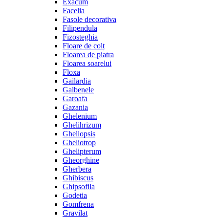
Exacum
Facelia
Fasole decorativa
Filipendula
Fizosteghia
Floare de colț
Floarea de piatra
Floarea soarelui
Floxa
Gailardia
Galbenele
Garoafa
Gazania
Ghelenium
Ghelihrizum
Gheliopsis
Gheliotrop
Ghelipterum
Gheorghine
Gherbera
Ghibiscus
Ghipsofila
Godetia
Gomfrena
Gravilat