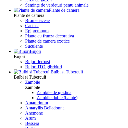
Semințe de verdețuri pentu animale
Plante de camera
Plante de camera
Bromeliaceae
Cactusi
Epipremnum
Plante cu frunza decorativa
Plante de camera exotice
Suculente
Bujori
Bujori
Bujori Ierbosi
Bujori ITO gibriduri
Bulbi si Tuberculi
Bulbi si Tuberculi
Zambile
Zambile
Zambile de gradina
Zambile duble (batute)
Amarcrinum
Amaryllis Belladonna
Anemone
Arum
Bessera