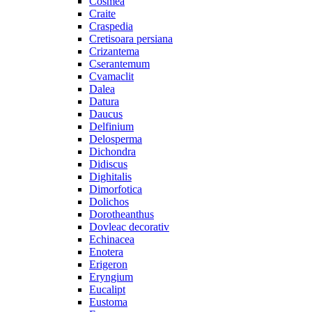
Cosmea
Craite
Craspedia
Cretisoara persiana
Crizantema
Cserantemum
Cvamaclit
Dalea
Datura
Daucus
Delfinium
Delosperma
Dichondra
Didiscus
Dighitalis
Dimorfotica
Dolichos
Dorotheanthus
Dovleac decorativ
Echinacea
Enotera
Erigeron
Eryngium
Eucalipt
Eustoma