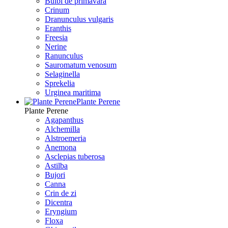
Bulbi de primavara
Crinum
Dranunculus vulgaris
Eranthis
Freesiа
Nerine
Ranunculus
Sauromatum venosum
Selaginella
Sprekelia
Urginea maritima
Plante Perene
Plante Perene
Agapanthus
Alchemilla
Alstroemeria
Anemona
Asclepias tuberosa
Astilba
Bujori
Canna
Crin de zi
Dicentra
Eryngium
Floxa