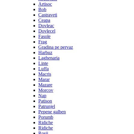
Artisoc
Bob
Castraveti
Ceapa
Dovleac
Dovlecel
Fasole
Frag
Gradina pe pervaz
Harbuz
Laghenaria
Linte
Luffa
Macris
Marar
Mazare
Morcov
Nap
Patison
Patrunjel
Pepene galben
Porumb
Ridiche
Ridiche
Rosii