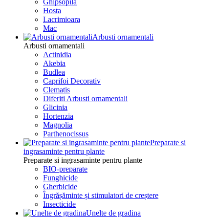
Ghipsopila
Hosta
Lacrimioara
Mac
Arbusti ornamentali
Arbusti ornamentali
Actinidia
Akebia
Budlea
Caprifoi Decorativ
Clematis
Diferiti Arbusti ornamentali
Glicinia
Hortenzia
Magnolia
Parthenocissus
Preparate si
ingrasaminte pentru plante
Preparate si ingrasaminte pentru plante
BIO-preparate
Funghicide
Gherbicide
Îngrășăminte și stimulatori de creștere
Insecticide
Unelte de gradina