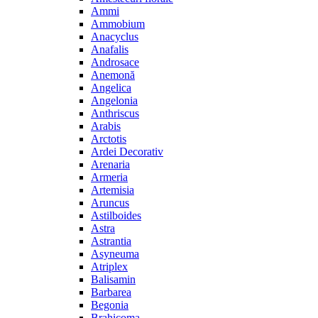
Ammi
Ammobium
Anacyclus
Anafalis
Androsace
Anemonă
Angelica
Angelonia
Anthriscus
Arabis
Arctotis
Ardei Decorativ
Arenaria
Armeria
Artemisia
Aruncus
Astilboides
Astra
Astrantia
Asyneuma
Atriplex
Balisamin
Barbarea
Begonia
Brahicoma