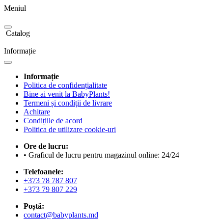
Meniul
Catalog
Informație
Informație
Politica de confidențialitate
Bine ai venit la BabyPlants!
Termeni și condiții de livrare
Achitare
Condițiile de acord
Politica de utilizare cookie-uri
Ore de lucru:
• Graficul de lucru pentru magazinul online: 24/24
Telefoanele:
+373 78 787 807
+373 79 807 229
Poștă:
contact@babyplants.md