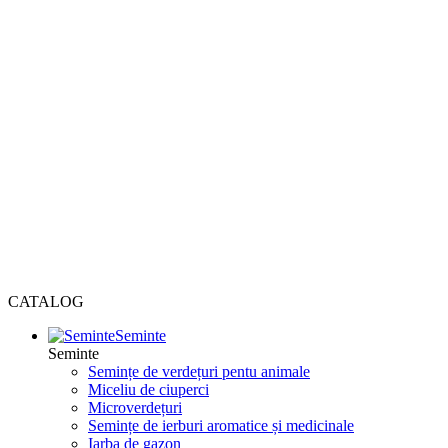
CATALOG
Seminte
Seminte
Semințe de verdețuri pentu animale
Miceliu de ciuperci
Microverdețuri
Semințe de ierburi aromatice și medicinale
Iarba de gazon