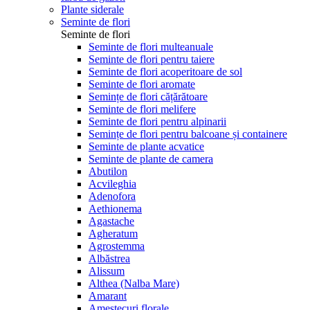
Plante siderale
Seminte de flori
Seminte de flori
Seminte de flori multeanuale
Seminte de flori pentru taiere
Seminte de flori acoperitoare de sol
Seminte de flori aromate
Semințe de flori cățărătoare
Seminte de flori melifere
Seminte de flori pentru alpinarii
Semințe de flori pentru balcoane și containere
Seminte de plante acvatice
Seminte de plante de camera
Abutilon
Acvileghia
Adenofora
Aethionema
Agastache
Agheratum
Agrostemma
Albăstrea
Alissum
Althea (Nalba Mare)
Amarant
Amestecuri florale