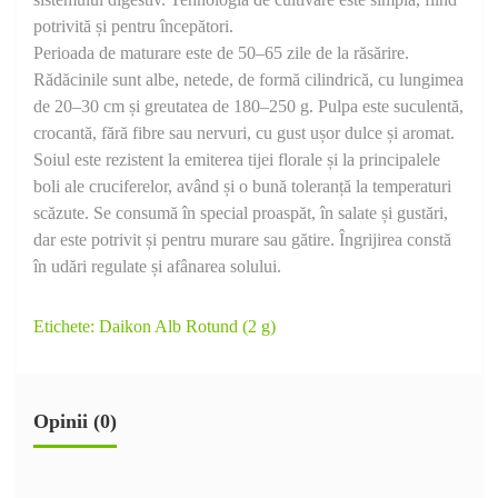
potrivită și pentru începători.
Perioada de maturare este de 50–65 zile de la răsărire.
Rădăcinile sunt albe, netede, de formă cilindrică, cu lungimea
de 20–30 cm și greutatea de 180–250 g. Pulpa este suculentă,
crocantă, fără fibre sau nervuri, cu gust ușor dulce și aromat.
Soiul este rezistent la emiterea tijei florale și la principalele
boli ale cruciferelor, având și o bună toleranță la temperaturi
scăzute. Se consumă în special proaspăt, în salate și gustări,
dar este potrivit și pentru murare sau gătire. Îngrijirea constă
în udări regulate și afânarea solului.
Etichete:
Daikon Alb Rotund (2 g)
Opinii (0)