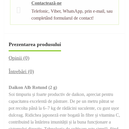
Contactează-ne
Telefonic, Viber, WhatsApp, prin e-mail, sau
completând formularul de contact!
Prezentarea produsului
Opinii (0)
Întrebări
(0)
Daikon Alb Rotund (2 g)
Soi timpuriu și foarte productiv de daikon, apreciat pentru
capacitatea excelentă de păstrare. De pe un metru pătrat se
pot recolta până la 6–7 kg de rădăcini suculente, cu gust ușor
dulceag. Ridichea japoneză este bogată în fibre și vitamina C,
contribuind la întărirea imunității și la buna funcționare a
sistemului digestiv. Tehnologia de cultivare este simplă, fiind