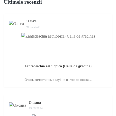
Ultimele recenzii
Ольга
05.12.2024
Zantedeschia aethiopica (Calla de gradina)
Очень симпатичные клубни и итог по посже...
Оксана
19.09.2024