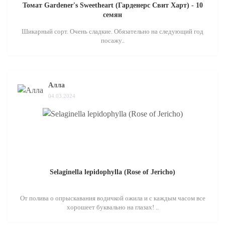
Томат Gardener's Sweetheart (Гарденерс Свит Харт) - 10
семян
Шикарный сорт. Очень сладкие. Обязательно на следующий год
посажу..
Алла
04.03.2024
Selaginella lepidophylla (Rose of Jericho)
От полива о опрыскавания водичкой ожила и с каждым часом все
хорошеет буквально на глазах! ..