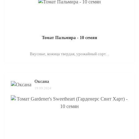
Томат Пальмира - 10 семян
Вкусные, кожица твердая, урожайный сорт. ..
Оксана
19.09.2024