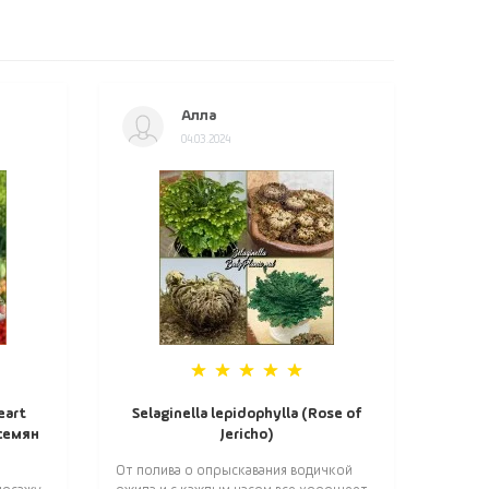
Алла
04.03.2024
eart
Selaginella lepidophylla (Rose of
 семян
Jericho)
От полива о опрыскавания водичкой