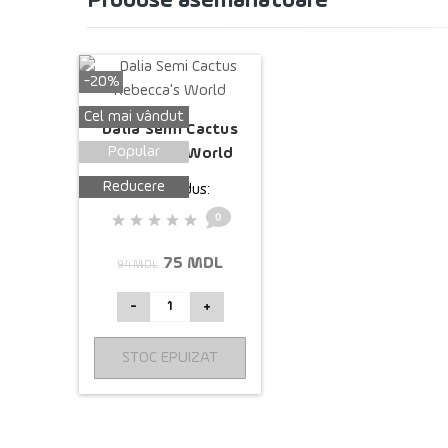
Produse asemănătoare
-20%
Cel mai vândut
Dalia Semi Cactus
Popular
Rebecca's World
Reducere
Cod produs:
0
75 MDL
94 MDL
-
+
STOC EPUIZAT