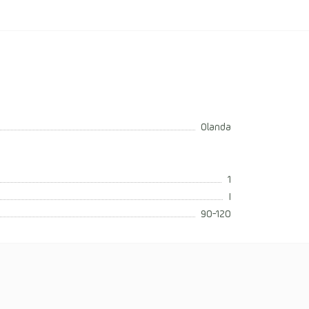
Olanda
1
I
90-120