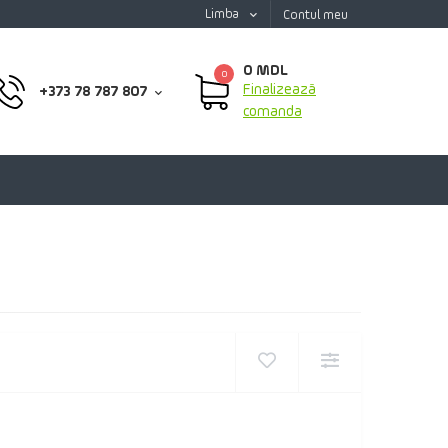
Limba
Contul meu
0 MDL
0
Finalizează
+373 78 787 807
comanda