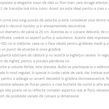
opulare și elegante soiuri de dalii cu flori mari, care atrage atenția
t de tranziție lină între culori. Acest soi este ideal pentru a crea o
n urma unui lung proces de selecție și este considerat unul dintre cel
ată în decorul nunților și în aranjamentele decorative.
cu un diametru de până la 20 cm. Acestea au o culoare delicată, de cr
tificate, creând un aspect pufos și voluminos. Aceste dalii impresio
120 cm în înălțime, ceea ce o face ideală pentru grădinile medii și pe
e un punct de atracție în orice grădină.
plantă iubitoare de căldură și nu rezistă la înghețuri severe. În regi
erit de îngheț, pentru a preveni pierderea lor.
orite și solurile fertile, bine drenate. Bulbii se plantează la o adâ
e în mod regulat, în special în lunile calde de vară, dar trebuie evi
ă pentru a adăuga un accent deosebit în grădina dumneavoastră, fiind
 folosite adesea de florari pentru a crea buchete de nuntă și alte ar
e site poate să nu reflecte complet aspectul real al florii, deoarece
cont de posibilele variații de culoare și dimensiune.