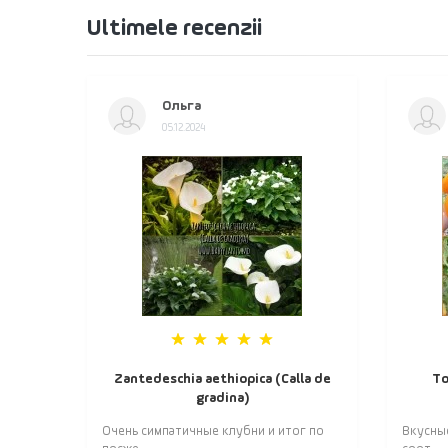
Ultimele recenzii
Ольга
05.12.2024
Zantedeschia aethiopica (Calla de
То
gradina)
Очень симпатичные клубни и итог по
Вкусны