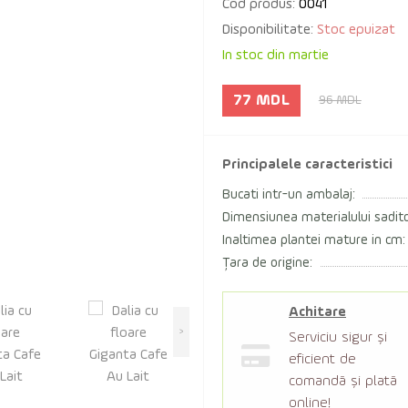
Cod produs:
0041
Disponibilitate:
Stoc epuizat
In stoc din martie
77 MDL
96 MDL
Principalele caracteristici
Bucati intr-un ambalaj:
Dimensiunea materialului sadito
Inaltimea plantei mature in cm:
Țara de origine:
Achitare
>
Serviciu sigur şi
eficient de
comandă şi plată
online!