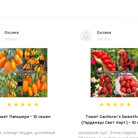
Оксана
Оксана
19.09.2024
19.09.2024
мат Пальмира - 10 семян
Томат Gardener's Sweeth
(Гарденерс Свит Харт) - 10
е, кожица твердая, урожайный
Шикарный сорт. Очень сладкие.