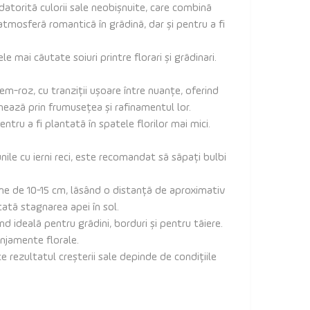
 datorită culorii sale neobișnuite, care combină
 atmosferă romantică în grădină, dar și pentru a fi
e mai căutate soiuri printre florari și grădinari.
em-roz, cu tranziții ușoare între nuanțe, oferind
nează prin frumusețea și rafinamentul lor.
ntru a fi plantată în spatele florilor mai mici.
unile cu ierni reci, este recomandat să săpați bulbi
ncime de 10-15 cm, lăsând o distanță de aproximativ
tată stagnarea apei în sol.
 ideală pentru grădini, borduri și pentru tăiere.
anjamente florale.
 rezultatul creșterii sale depinde de condițiile