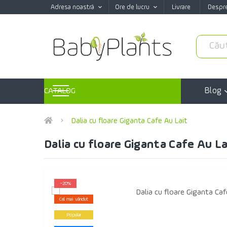
Adresa noastră
Ore de lucru
Livrare
Despr
Blog
CATALOG
Dalia cu floare Giganta Cafe Au Lait
Dalia cu floare Giganta Cafe Au La
-20%
Cel mai vândut
Popular