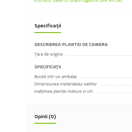
Etichete:
Dalia cu floare Giganta Cafe Au Lait
Specificații
DESCRIEREA PLANTEI DE CAMERA
Țara de origine
SPECIFICAȚII
Bucati intr-un ambalaj
Dimensiunea materialului saditor
Inaltimea plantei mature in cm
Opinii (0)