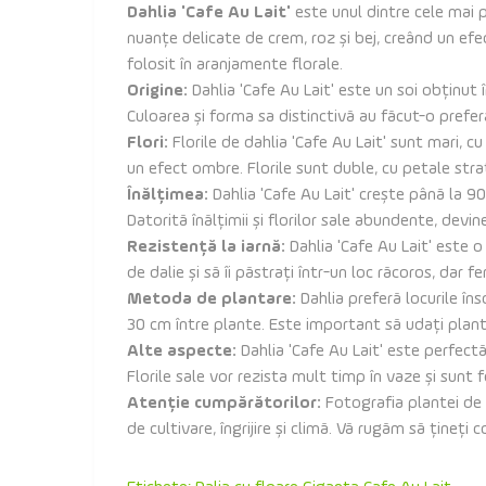
Dahlia 'Cafe Au Lait'
este unul dintre cele mai p
nuanțe delicate de crem, roz și bej, creând un efec
folosit în aranjamente florale.
Origine:
Dahlia 'Cafe Au Lait' este un soi obținut î
Culoarea și forma sa distinctivă au făcut-o prefer
Flori:
Florile de dahlia 'Cafe Au Lait' sunt mari, 
un efect ombre. Florile sunt duble, cu petale stra
Înălțimea:
Dahlia 'Cafe Au Lait' crește până la 90-
Datorită înălțimii și florilor sale abundente, devin
Rezistență la iarnă:
Dahlia 'Cafe Au Lait' este o 
de dalie și să îi păstrați într-un loc răcoros, dar f
Metoda de plantare:
Dahlia preferă locurile îns
30 cm între plante. Este important să udați plantel
Alte aspecte:
Dahlia 'Cafe Au Lait' este perfect
Florile sale vor rezista mult timp în vaze și sunt
Atenție cumpărătorilor:
Fotografia plantei de p
de cultivare, îngrijire și climă. Vă rugăm să țineți 