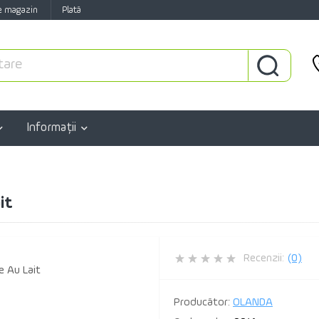
e magazin
Plată
Informaţii
it
Recenzii:
(0)
Producător:
OLANDA