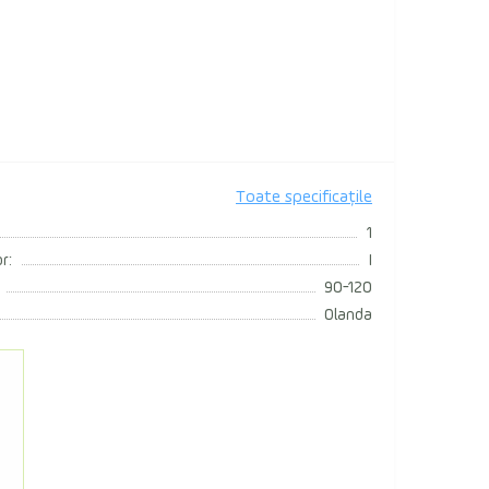
Toate specificațile
1
r:
I
90-120
Olanda