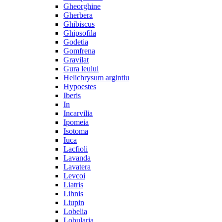
Gheorghine
Gherbera
Ghibiscus
Ghipsofila
Godetia
Gomfrena
Gravilat
Gura leului
Helichrysum argintiu
Hypoestes
Iberis
In
Incarvilia
Ipomeia
Isotoma
Iuca
Lacfioli
Lavanda
Lavatera
Levcoi
Liatris
Lihnis
Liupin
Lobelia
Lobularia