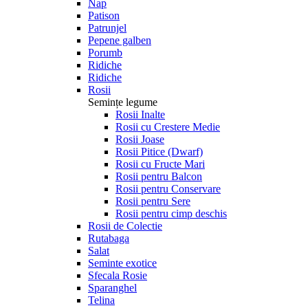
Nap
Patison
Patrunjel
Pepene galben
Porumb
Ridiche
Ridiche
Rosii
Semințe legume
Rosii Inalte
Rosii cu Crestere Medie
Rosii Joase
Rosii Pitice (Dwarf)
Rosii cu Fructe Mari
Rosii pentru Balcon
Rosii pentru Conservare
Rosii pentru Sere
Rosii pentru cimp deschis
Rosii de Colectie
Rutabaga
Salat
Seminte exotice
Sfecala Rosie
Sparanghel
Telina