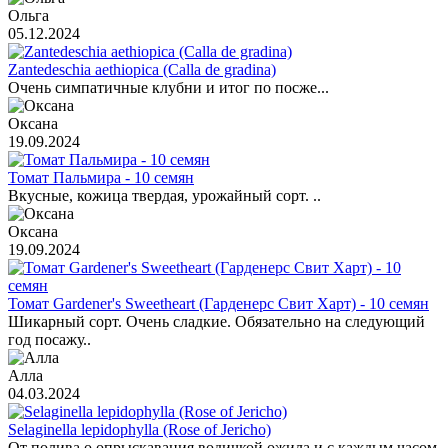
Ольга
05.12.2024
Zantedeschia aethiopica (Calla de gradina)
Очень симпатичные клубни и итог по посже...
Оксана
19.09.2024
Томат Пальмира - 10 семян
Вкусные, кожица твердая, урожайный сорт. ..
Оксана
19.09.2024
Томат Gardener's Sweetheart (Гарденерс Свит Харт) - 10 семян
Шикарный сорт. Очень сладкие. Обязательно на следующий
год посажу..
Алла
04.03.2024
Selaginella lepidophylla (Rose of Jericho)
От полива о опрыскавания водичкой ожила и с каждым часом