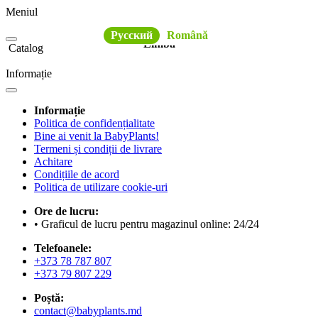
Meniul
Русский
Română
Limba
Catalog
Informație
Informație
Politica de confidențialitate
Bine ai venit la BabyPlants!
Termeni și condiții de livrare
Achitare
Condițiile de acord
Politica de utilizare cookie-uri
Ore de lucru:
• Graficul de lucru pentru magazinul online: 24/24
Telefoanele:
+373 78 787 807
+373 79 807 229
Poștă:
contact@babyplants.md