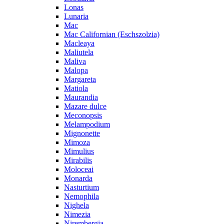
Lonas
Lunaria
Mac
Mac Californian (Eschszolzia)
Macleaya
Maliutela
Maliva
Malopa
Margareta
Matiola
Maurandia
Mazare dulce
Meconopsis
Melampodium
Mignonette
Mimoza
Mimulius
Mirabilis
Moloceai
Monarda
Nasturtium
Nemophila
Nighela
Nimezia
Nirembergia