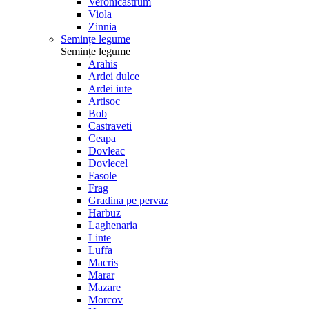
Veronicastrum
Viola
Zinnia
Semințe legume
Semințe legume
Arahis
Ardei dulce
Ardei iute
Artisoc
Bob
Castraveti
Ceapa
Dovleac
Dovlecel
Fasole
Frag
Gradina pe pervaz
Harbuz
Laghenaria
Linte
Luffa
Macris
Marar
Mazare
Morcov