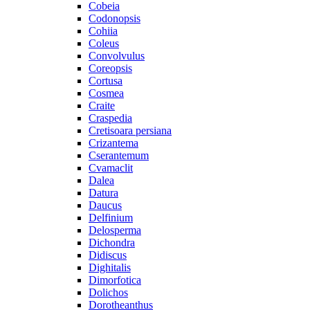
Cobeia
Codonopsis
Cohiia
Coleus
Convolvulus
Coreopsis
Cortusa
Cosmea
Craite
Craspedia
Cretisoara persiana
Crizantema
Cserantemum
Cvamaclit
Dalea
Datura
Daucus
Delfinium
Delosperma
Dichondra
Didiscus
Dighitalis
Dimorfotica
Dolichos
Dorotheanthus