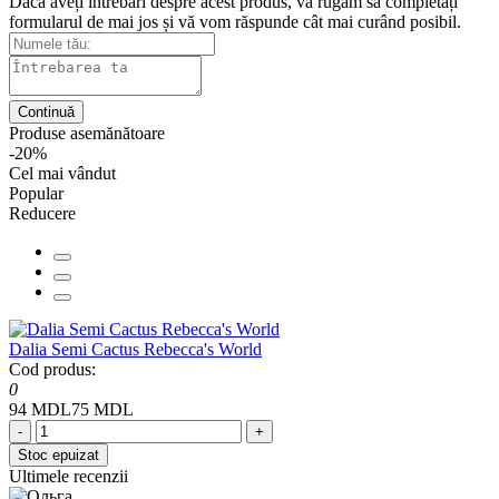
Dacă aveți întrebări despre acest produs, vă rugăm să completați
formularul de mai jos și vă vom răspunde cât mai curând posibil.
Continuă
Produse asemănătoare
-20%
Cel mai vândut
Popular
Reducere
Dalia Semi Cactus Rebecca's World
Cod produs:
0
94 MDL
75 MDL
-
+
Stoc epuizat
Ultimele recenzii