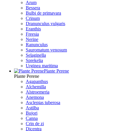
Arum
Bessera
Bulbi de primavara
Crinum
Dranunculus vulgaris
Eranthis
Freesiа
Nerine
Ranunculus
Sauromatum venosum
Selaginella
Sprekelia
Urginea maritima
Plante Perene
Plante Perene
Agapanthus
Alchemilla
Alstroemeria
Anemona
Asclepias tuberosa
Astilba
Bujori
Canna
Crin de zi
Dicentra