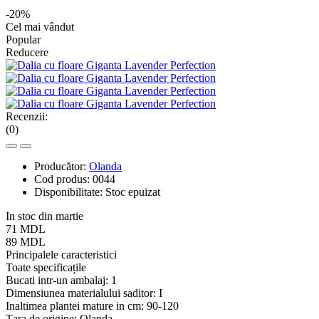
-20%
Cel mai vândut
Popular
Reducere
Recenzii:
(0)
Producător:
Olanda
Cod produs:
0044
Disponibilitate:
Stoc epuizat
In stoc din martie
71 MDL
89 MDL
Principalele caracteristici
Toate specificațile
Bucati intr-un ambalaj:
1
Dimensiunea materialului saditor:
I
Inaltimea plantei mature in cm:
90-120
Țara de origine:
Olanda