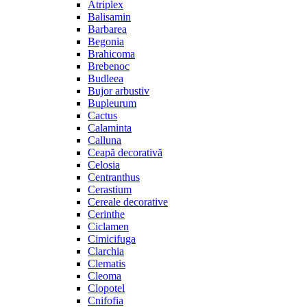
Atriplex
Balisamin
Barbarea
Begonia
Brahicoma
Brebenoc
Budleea
Bujor arbustiv
Bupleurum
Cactus
Calaminta
Calluna
Ceapă decorativă
Celosia
Centranthus
Cerastium
Cereale decorative
Cerinthe
Ciclamen
Cimicifuga
Clarchia
Clematis
Cleoma
Clopotel
Cnifofia