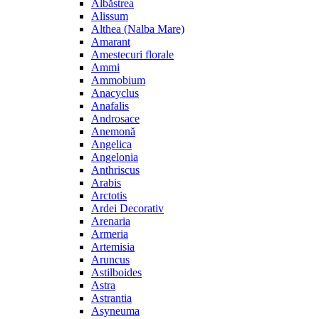
Albăstrea
Alissum
Althea (Nalba Mare)
Amarant
Amestecuri florale
Ammi
Ammobium
Anacyclus
Anafalis
Androsace
Anemonă
Angelica
Angelonia
Anthriscus
Arabis
Arctotis
Ardei Decorativ
Arenaria
Armeria
Artemisia
Aruncus
Astilboides
Astra
Astrantia
Asyneuma