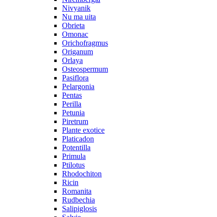
Nivyanik
Nu ma uita
Obrieta
Omonac
Orichofragmus
Origanum
Orlaya
Osteospermum
Pasiflora
Pelargonia
Pentas
Perilla
Petunia
Piretrum
Plante exotice
Platicadon
Potentilla
Primula
Ptilotus
Rhodochiton
Ricin
Romanita
Rudbechia
Salipiglosis