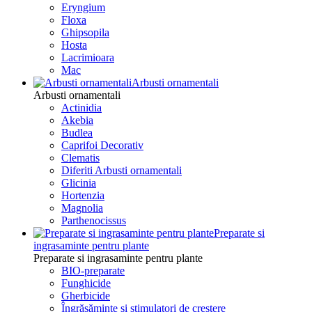
Eryngium
Floxa
Ghipsopila
Hosta
Lacrimioara
Mac
Arbusti ornamentali
Arbusti ornamentali
Actinidia
Akebia
Budlea
Caprifoi Decorativ
Clematis
Diferiti Arbusti ornamentali
Glicinia
Hortenzia
Magnolia
Parthenocissus
Preparate si
ingrasaminte pentru plante
Preparate si ingrasaminte pentru plante
BIO-preparate
Funghicide
Gherbicide
Îngrășăminte și stimulatori de creștere