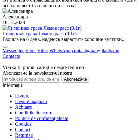
все хорошеет буквально на глазах! ..
Александра
10.12.2023
Лимонная трава Лемонграсс (0.1г)
Взошла на 6 день, надеюсь вырастить хорошие кустики..
Messenger
Viber
Viber
WhatsApp
contact@babyplants.md
Contacte
Vrei să fii primul care știe despre reduceri?
Aboneaza-te la newsletter-ul nostru
Abonează-te
Informaţii
Livrare
Despre magazin
Achitare
Condițiile de acord
Politica de confidențialitate
Cookies
Contact
Returnări