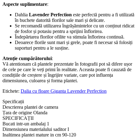
Aspecte suplimentare
:
Dahlia
Lavender Perfection
este perfectă pentru a fi utilizată
în buchete datorită florilor sale mari și delicate.
Se recomandă utilizarea îngrășămintelor cu un conținut ridicat
de fosfor și potasiu pentru a sprijini înflorirea.
Îndepărtarea florilor ofilite va stimula înflorirea continuă.
Deoarece florile sunt mari și grele, poate fi necesar să folosiți
suporturi pentru a le susține.
Atenție cumpărătorului
:
Vă atentionam că plantele prezentate în fotografii pot să difere ușor
de cele pe care le veți primi în realitate. Aceasta poate fi cauzată de
condițiile de creștere și îngrijire variate, care pot influența
dimensiunea, culoarea și forma plantei.
Etichete:
Dalia cu floare Giganta Lavender Perfection
Specificații
Descrierea plantei de camera
Țara de origine
Olanda
SPECIFICAȚII
Bucati intr-un ambalaj
1
Dimensiunea materialului saditor
I
Inaltimea plantei mature in cm
90-120