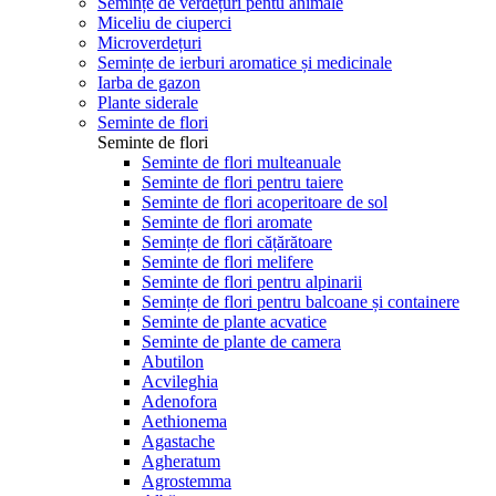
Semințe de verdețuri pentu animale
Miceliu de ciuperci
Microverdețuri
Semințe de ierburi aromatice și medicinale
Iarba de gazon
Plante siderale
Seminte de flori
Seminte de flori
Seminte de flori multeanuale
Seminte de flori pentru taiere
Seminte de flori acoperitoare de sol
Seminte de flori aromate
Semințe de flori cățărătoare
Seminte de flori melifere
Seminte de flori pentru alpinarii
Semințe de flori pentru balcoane și containere
Seminte de plante acvatice
Seminte de plante de camera
Abutilon
Acvileghia
Adenofora
Aethionema
Agastache
Agheratum
Agrostemma