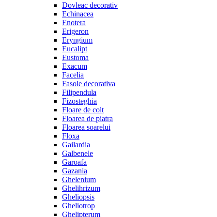
Dovleac decorativ
Echinacea
Enotera
Erigeron
Eryngium
Eucalipt
Eustoma
Exacum
Facelia
Fasole decorativa
Filipendula
Fizosteghia
Floare de colț
Floarea de piatra
Floarea soarelui
Floxa
Gailardia
Galbenele
Garoafa
Gazania
Ghelenium
Ghelihrizum
Gheliopsis
Gheliotrop
Ghelipterum