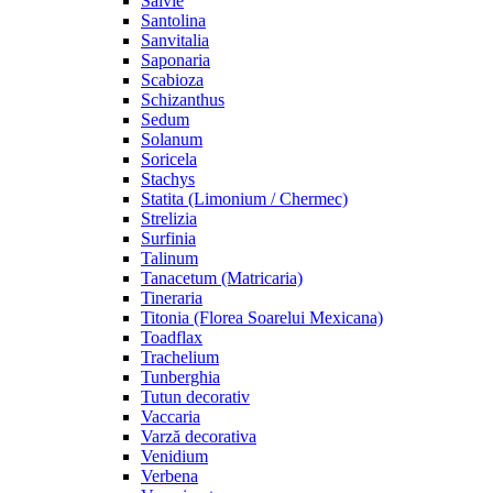
Salvie
Santolina
Sanvitalia
Saponaria
Scabioza
Schizanthus
Sedum
Solanum
Soricela
Stachys
Statita (Limonium / Chermec)
Strelizia
Surfinia
Talinum
Tanacetum (Matricaria)
Tineraria
Titonia (Florea Soarelui Mexicana)
Toadflax
Trachelium
Tunberghia
Tutun decorativ
Vaccaria
Varză decorativa
Venidium
Verbena