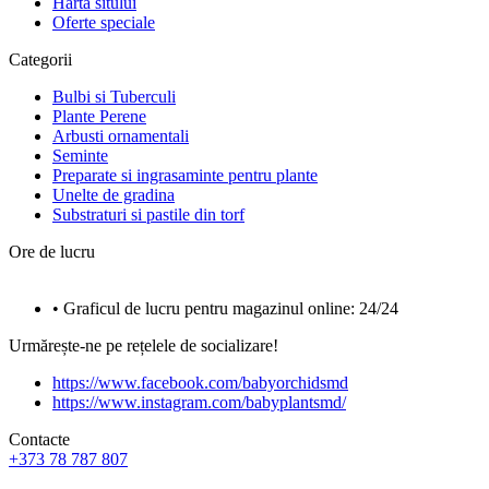
Harta sitului
Oferte speciale
Categorii
Bulbi si Tuberculi
Plante Perene
Arbusti ornamentali
Seminte
Preparate si ingrasaminte pentru plante
Unelte de gradina
Substraturi si pastile din torf
Ore de lucru
• Graficul de lucru pentru magazinul online: 24/24
Urmărește-ne pe rețelele de socializare!
https://www.facebook.com/babyorchidsmd
https://www.instagram.com/babyplantsmd/
Contacte
+373 78 787 807