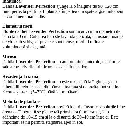
Înălțimea
:
Dahlia
Lavender Perfection
ajunge la o înălțime de 90–120 cm,
fiind perfectă pentru a fi plantată în partea din spate a grădinilor sau
în containere mai înalte.
Diametrul florii
:
Florile dahliei
Lavender Perfection
sunt mari, cu un diametru de
până la 20 cm. Culoarea lor este lavandă delicată, cu ușoare nuanțe
de violet deschis, iar petalele sunt dense, oferind o floare
voluminoasă și elegantă.
Mirosul
:
Dahlia
Lavender Perfection
nu are un miros puternic, dar florile
sale atrag privirile prin frumusețea și finețea lor.
Rezistența la iarnă
:
Dahlia
Lavender Perfection
nu este rezistentă la îngheț, așadar
tuberculii trebuie scoși din pământ toamna și depozitați într-un loc
răcoros și uscat (5–7°C) până la primăvară.
Metoda de plantare
:
Dahlia
Lavender Perfection
preferă locurile însorite și solurile bine
drenate. Tuberculii se plantează primăvara (aprilie-mai) la o
adâncime de 10–15 cm și la o distanță de 30–40 cm între ei. Este
important să nu permită stagnarea apei în sol.