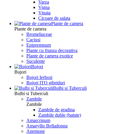
Varza
Vigna
Vinata
Сicoare de salata
Plante de camera
Plante de camera
Bromeliaceae
Cactusi
Epipremnum
Plante cu frunza decorativa
Plante de camera exotice
Suculente
Bujori
Bujori
Bujori Ierbosi
Bujori ITO gibriduri
Bulbi si Tuberculi
Bulbi si Tuberculi
Zambile
Zambile
Zambile de gradina
Zambile duble (batute)
Amarcrinum
Amaryllis Belladonna
Anemone