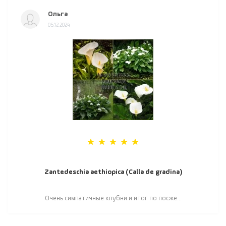
Ольга
05.12.2024
Zantedeschia aethiopica (Calla de gradina)
Очень симпатичные клубни и итог по посже...