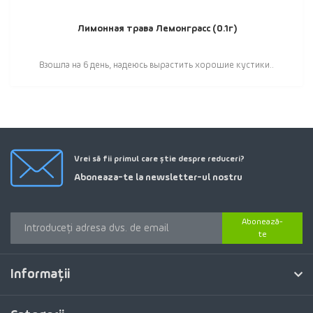
Лимонная трава Лемонграсс (0.1г)
Взошла на 6 день, надеюсь вырастить хорошие кустики..
Vrei să fii primul care știe despre reduceri?
Aboneaza-te la newsletter-ul nostru
Abonează-
te
Informaţii