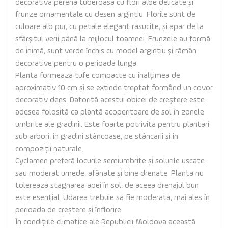
decorativă perenă tuberoasă cu flori albe delicate și
frunze ornamentale cu desen argintiu. Florile sunt de
culoare alb pur, cu petale elegant răsucite, și apar de la
sfârșitul verii până la mijlocul toamnei. Frunzele au formă
de inimă, sunt verde închis cu model argintiu și rămân
decorative pentru o perioadă lungă.
Planta formează tufe compacte cu înălțimea de
aproximativ 10 cm și se extinde treptat formând un covor
decorativ dens. Datorită acestui obicei de creștere este
adesea folosită ca plantă acoperitoare de sol în zonele
umbrite ale grădinii. Este foarte potrivită pentru plantări
sub arbori, în grădini stâncoase, pe stâncării și în
compoziții naturale.
Cyclamen preferă locurile semiumbrite și solurile uscate
sau moderat umede, afânate și bine drenate. Planta nu
tolerează stagnarea apei în sol, de aceea drenajul bun
este esențial. Udarea trebuie să fie moderată, mai ales în
perioada de creștere și înflorire.
În condițiile climatice ale Republicii Moldova această