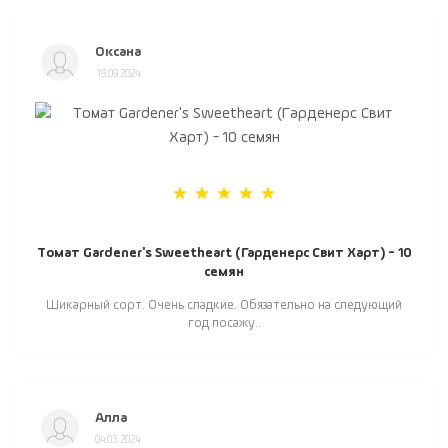
Оксана
19.09.2024
Томат Gardener's Sweetheart (Гарденерс Свит Харт) - 10
семян
Шикарный сорт. Очень сладкие. Обязательно на следующий
год посажу..
Алла
04.03.2024