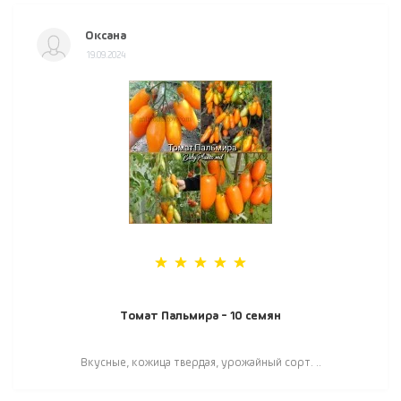
Оксана
19.09.2024
Томат Пальмира - 10 семян
Вкусные, кожица твердая, урожайный сорт. ..