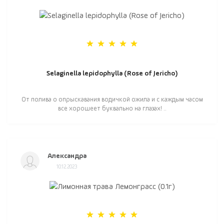
Selaginella lepidophylla (Rose of Jericho)
От полива о опрыскавания водичкой ожила и с каждым часом
все хорошеет буквально на глазах! ..
Александра
10.12.2023