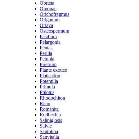
Obrieta
Omonac
Orichofragmus
Origanum
Orlaya
Osteospermum
Pasiflora
Pelargonia
Pentas
Perilla
Petunia
Piretrum
Plante exotice
Platicadon
Potentilla
Primula
Ptilotus
Rhodochiton
Ricin
Romanita
Rudbechia
Salipiglosis
Salvie
Santolina
Sanvitalia