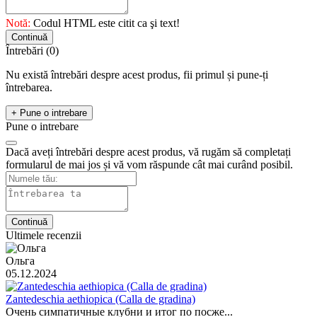
Notă:
Codul HTML este citit ca şi text!
Continuă
Întrebări
(0)
Nu există întrebări despre acest produs, fii primul și pune-ți
întrebarea.
+ Pune o intrebare
Pune o intrebare
Dacă aveți întrebări despre acest produs, vă rugăm să completați
formularul de mai jos și vă vom răspunde cât mai curând posibil.
Continuă
Ultimele recenzii
Ольга
05.12.2024
Zantedeschia aethiopica (Calla de gradina)
Очень симпатичные клубни и итог по посже...