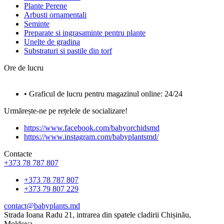
Plante Perene
Arbusti ornamentali
Seminte
Preparate si ingrasaminte pentru plante
Unelte de gradina
Substraturi si pastile din torf
Ore de lucru
• Graficul de lucru pentru magazinul online: 24/24
Urmărește-ne pe rețelele de socializare!
https://www.facebook.com/babyorchidsmd
https://www.instagram.com/babyplantsmd/
Contacte
+373 78 787 807
+373 78 787 807
+373 79 807 229
contact@babyplants.md
Strada Ioana Radu 21, intrarea din spatele cladirii Chișinău,
Moldova