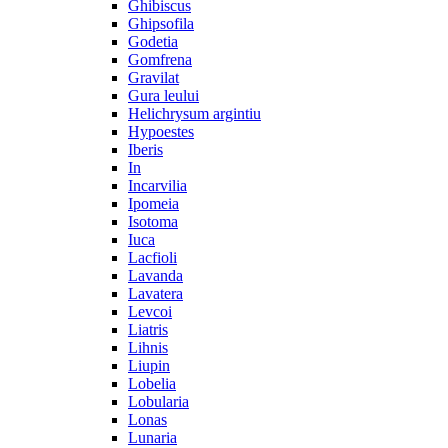
Ghibiscus
Ghipsofila
Godetia
Gomfrena
Gravilat
Gura leului
Helichrysum argintiu
Hypoestes
Iberis
In
Incarvilia
Ipomeia
Isotoma
Iuca
Lacfioli
Lavanda
Lavatera
Levcoi
Liatris
Lihnis
Liupin
Lobelia
Lobularia
Lonas
Lunaria