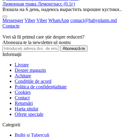
Лимонная трава Лемонграсс (0.1г)
Взошла на 6 день, надеюсь вырастить хорошие кустики..
Messenger
Viber
Viber
WhatsApp
contact@babyplants.md
Contacte
Vrei să fii primul care știe despre reduceri?
Aboneaza-te la newsletter-ul nostru
Abonează-te
Informaţii
Livrare
Despre magazin
Achitare
Condițiile de acord
Politica de confidențialitate
Cookies
Contact
Returnări
Harta sitului
Oferte speciale
Categorii
Bulbi si Tuberculi