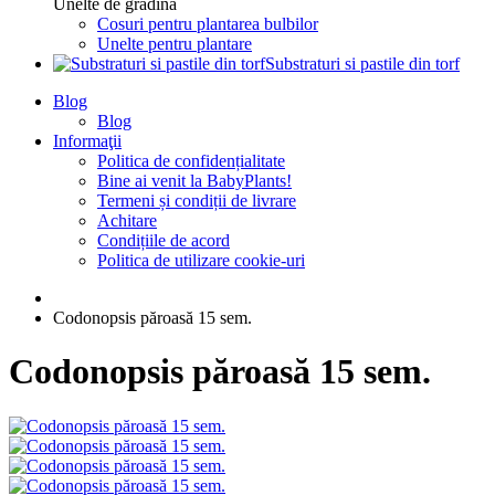
Unelte de gradina
Cosuri pentru plantarea bulbilor
Unelte pentru plantare
Substraturi si pastile din torf
Blog
Blog
Informaţii
Politica de confidențialitate
Bine ai venit la BabyPlants!
Termeni și condiții de livrare
Achitare
Condițiile de acord
Politica de utilizare cookie-uri
Codonopsis păroasă 15 sem.
Codonopsis păroasă 15 sem.