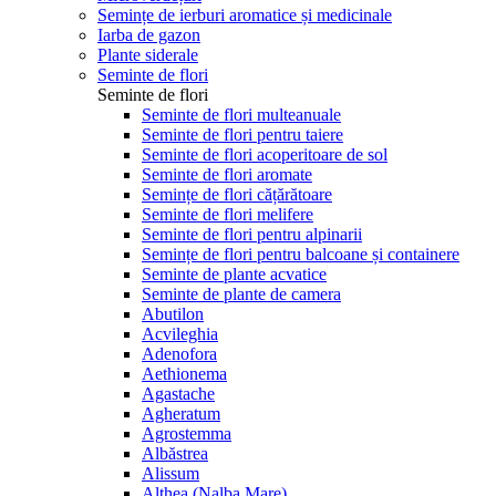
Semințe de ierburi aromatice și medicinale
Iarba de gazon
Plante siderale
Seminte de flori
Seminte de flori
Seminte de flori multeanuale
Seminte de flori pentru taiere
Seminte de flori acoperitoare de sol
Seminte de flori aromate
Semințe de flori cățărătoare
Seminte de flori melifere
Seminte de flori pentru alpinarii
Semințe de flori pentru balcoane și containere
Seminte de plante acvatice
Seminte de plante de camera
Abutilon
Acvileghia
Adenofora
Aethionema
Agastache
Agheratum
Agrostemma
Albăstrea
Alissum
Althea (Nalba Mare)