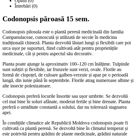
Opinii (0)
Întrebări
(0)
Codonopsis păroasă 15 sem.
Codonopsis pilosula este o plantă perenă medicinală din familia
Campanulaceae, cunoscută și utilizată de secole în medicina
tradițională chineză. Planta dezvoltă lăstari lungi și flexibili care pot
urca ușor pe suporturi, fiind cultivată atât pentru proprietățile
medicinale, cât și pentru aspectul său decorativ.
Planta poate ajunge la aproximativ 100–120 cm înălțime. Tulpinile
sunt subțiri și flexibile, iar frunzele sunt verzi, ovale. Florile au
formă de clopoțel, de culoare galben-verzuie și apar pe o perioadă
lungă, din iunie până în septembrie. Florile atrag numeroase albine și
alte insecte polenizatoare.
Codonopsis preferă locurile însorite sau ușor umbrite. Se dezvoltă
cel mai bine în soluri afânate, moderat fertile și bine drenate. Planta
preferă o umiditate constantă a solului, dar nu tolerează stagnarea
apei.
În condițiile climatice ale Republicii Moldova codonopsis poate fi
cultivată ca plantă perenă. Se dezvoltă bine în climatul temperat și
este potrivită pentru grădini de plante medicinale, grădini naturale