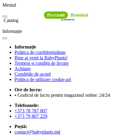
Meniul
Русский
Română
Limba
Catalog
Informație
Informație
Politica de confidențialitate
Bine ai venit la BabyPlants!
Termeni și condiții de livrare
Achitare
Condițiile de acord
Politica de utilizare cookie-uri
Ore de lucru:
• Graficul de lucru pentru magazinul online: 24/24
Telefoanele:
+373 78 787 807
+373 79 807 229
Poștă:
contact@babyplants.md