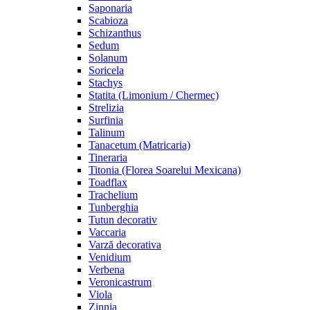
Saponaria
Scabioza
Schizanthus
Sedum
Solanum
Soricela
Stachys
Statita (Limonium / Chermec)
Strelizia
Surfinia
Talinum
Tanacetum (Matricaria)
Tineraria
Titonia (Florea Soarelui Mexicana)
Toadflax
Trachelium
Tunberghia
Tutun decorativ
Vaccaria
Varză decorativa
Venidium
Verbena
Veronicastrum
Viola
Zinnia