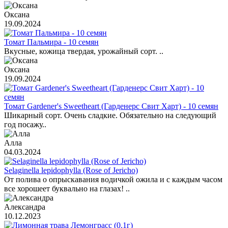
Оксана
19.09.2024
Томат Пальмира - 10 семян
Вкусные, кожица твердая, урожайный сорт. ..
Оксана
19.09.2024
Томат Gardener's Sweetheart (Гарденерс Свит Харт) - 10 семян
Шикарный сорт. Очень сладкие. Обязательно на следующий
год посажу..
Алла
04.03.2024
Selaginella lepidophylla (Rose of Jericho)
От полива о опрыскавания водичкой ожила и с каждым часом
все хорошеет буквально на глазах! ..
Александра
10.12.2023