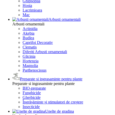
Ghipsopila
Hosta
Lacrimioara
Mac
Arbusti ornamentali
Arbusti ornamentali
Actinidia
Akebia
Budlea
Caprifoi Decorativ
Clematis
Diferiti Arbusti ornamentali
Glicinia
Hortenzia
Magnolia
Parthenocissus
Preparate si ingrasaminte pentru plante
Preparate si ingrasaminte pentru plante
BIO-preparate
Funghicide
Gherbicide
Îngrășăminte și stimulatori de creștere
Insecticide
Unelte de gradina