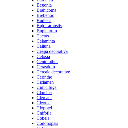
Begonia
Brahicoma
Brebenoc
Budleea
Bujor arbustiv
Bupleurum
Cactus
Calaminta
Calluna
Ceapă decorativă
Celosia
Centranthus
Cerastium
Cereale decorative
Cerinthe
Ciclamen
Cimicifuga
Clarchia
Clematis
Cleoma
Clopotel
Cnifofia
Cobeia
Codonopsis