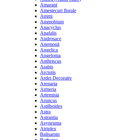
Amarant
Amestecuri florale
Ammi
Ammobium
Anacyclus
Anafalis
Androsace
Anemonă
Angelica
Angelonia
Anthriscus
Arabis
Arctotis
Ardei Decorativ
Arenaria
Armeria
Artemisia
Aruncus
Astilboides
Astra
Astrantia
Asyneuma
Atriplex
Balisamin
Barbarea