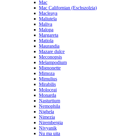
Mac
Mac Californian (Eschszolzia)
Macleaya
Maliutela
Maliva
Malopa
Margareta
Matiola
Maurandia
Mazare dulce
Meconopsis
Melampodium
Mignonette
Mimoza
Mimulius
Mirabilis
Moloceai
Monarda
Nasturtium
Nemophila
Nighela
Nimezia
Nirembergia
Nivyanik
Nu ma uita