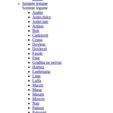
Semințe legume
Semințe legume
Arahis
Ardei dulce
Ardei iute
Artisoc
Bob
Castraveti
Ceapa
Dovleac
Dovlecel
Fasole
Frag
Gradina pe pervaz
Harbuz
Laghenaria
Linte
Luffa
Macris
Marar
Mazare
Morcov
Nap
Patison
Patrunjel