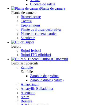
Сicoare de salata
Plante de camera
Plante de camera
Bromeliaceae
Cactusi
Epipremnum
Plante cu frunza decorativa
Plante de camera exotice
Suculente
Bujori
Bujori
Bujori Ierbosi
Bujori ITO gibriduri
Bulbi si Tuberculi
Bulbi si Tuberculi
Zambile
Zambile
Zambile de gradina
Zambile duble (batute)
Amarcrinum
Amaryllis Belladonna
Anemone
Arum
Bessera