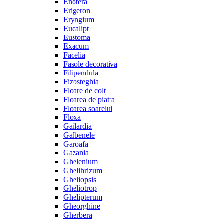
Enotera
Erigeron
Eryngium
Eucalipt
Eustoma
Exacum
Facelia
Fasole decorativa
Filipendula
Fizosteghia
Floare de colț
Floarea de piatra
Floarea soarelui
Floxa
Gailardia
Galbenele
Garoafa
Gazania
Ghelenium
Ghelihrizum
Gheliopsis
Gheliotrop
Ghelipterum
Gheorghine
Gherbera