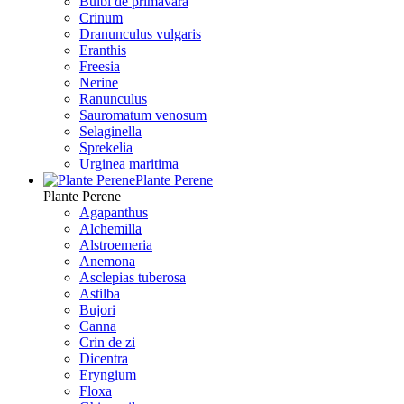
Bulbi de primavara
Crinum
Dranunculus vulgaris
Eranthis
Freesiа
Nerine
Ranunculus
Sauromatum venosum
Selaginella
Sprekelia
Urginea maritima
Plante Perene
Plante Perene
Agapanthus
Alchemilla
Alstroemeria
Anemona
Asclepias tuberosa
Astilba
Bujori
Canna
Crin de zi
Dicentra
Eryngium
Floxa