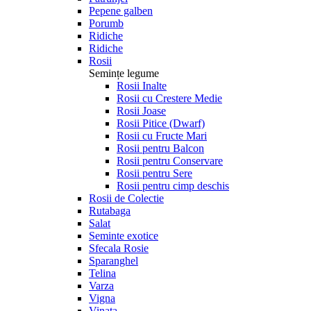
Pepene galben
Porumb
Ridiche
Ridiche
Rosii
Semințe legume
Rosii Inalte
Rosii cu Crestere Medie
Rosii Joase
Rosii Pitice (Dwarf)
Rosii cu Fructe Mari
Rosii pentru Balcon
Rosii pentru Conservare
Rosii pentru Sere
Rosii pentru cimp deschis
Rosii de Colectie
Rutabaga
Salat
Seminte exotice
Sfecala Rosie
Sparanghel
Telina
Varza
Vigna
Vinata