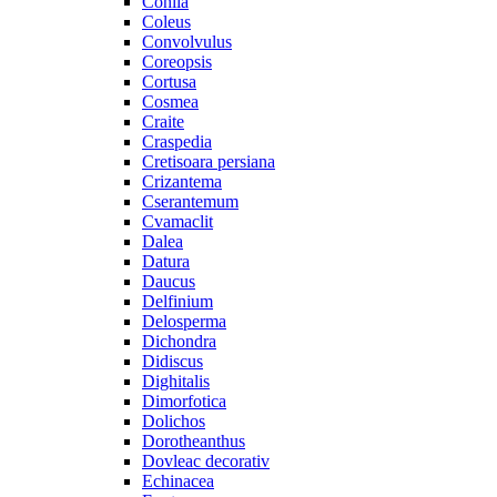
Cohiia
Coleus
Convolvulus
Coreopsis
Cortusa
Cosmea
Craite
Craspedia
Cretisoara persiana
Crizantema
Cserantemum
Cvamaclit
Dalea
Datura
Daucus
Delfinium
Delosperma
Dichondra
Didiscus
Dighitalis
Dimorfotica
Dolichos
Dorotheanthus
Dovleac decorativ
Echinacea