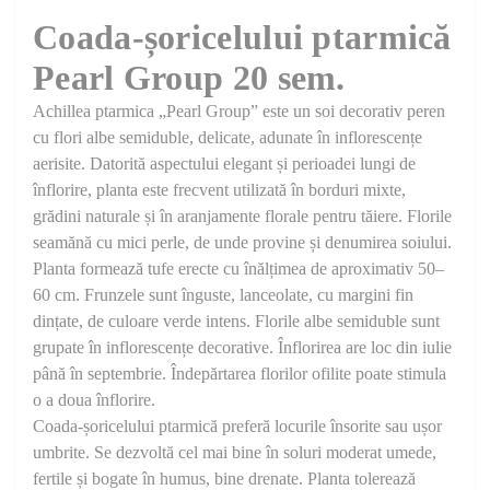
Coada-șoricelului ptarmică
Pearl Group 20 sem.
Achillea ptarmica „Pearl Group” este un soi decorativ peren
cu flori albe semiduble, delicate, adunate în inflorescențe
aerisite. Datorită aspectului elegant și perioadei lungi de
înflorire, planta este frecvent utilizată în borduri mixte,
grădini naturale și în aranjamente florale pentru tăiere. Florile
seamănă cu mici perle, de unde provine și denumirea soiului.
Planta formează tufe erecte cu înălțimea de aproximativ 50–
60 cm. Frunzele sunt înguste, lanceolate, cu margini fin
dințate, de culoare verde intens. Florile albe semiduble sunt
grupate în inflorescențe decorative. Înflorirea are loc din iulie
până în septembrie. Îndepărtarea florilor ofilite poate stimula
o a doua înflorire.
Coada-șoricelului ptarmică preferă locurile însorite sau ușor
umbrite. Se dezvoltă cel mai bine în soluri moderat umede,
fertile și bogate în humus, bine drenate. Planta tolerează