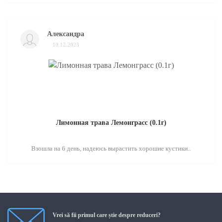
Александра
10.12.2023
Лимонная трава Лемонграсс (0.1г)
Взошла на 6 день, надеюсь вырастить хорошие кустики..
Vrei să fii primul care știe despre reduceri?