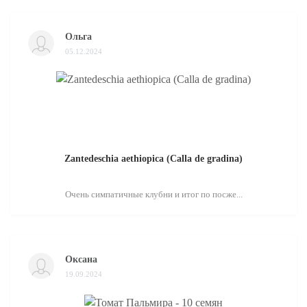
Ольга
05.12.2024
Zantedeschia aethiopica (Calla de gradina)
Очень симпатичные клубни и итог по посже...
Оксана
19.09.2024