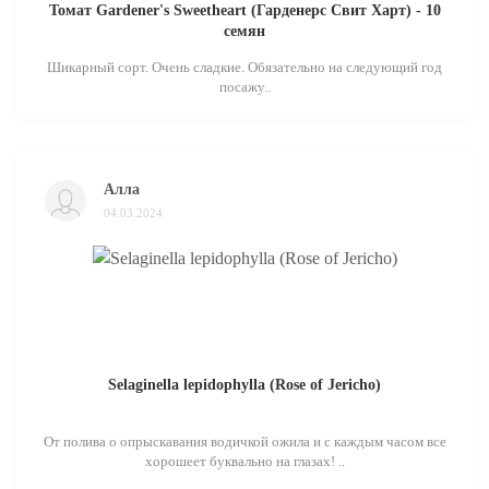
Томат Gardener's Sweetheart (Гарденерс Свит Харт) - 10
семян
Шикарный сорт. Очень сладкие. Обязательно на следующий год
посажу..
Алла
04.03.2024
Selaginella lepidophylla (Rose of Jericho)
От полива о опрыскавания водичкой ожила и с каждым часом все
хорошеет буквально на глазах! ..