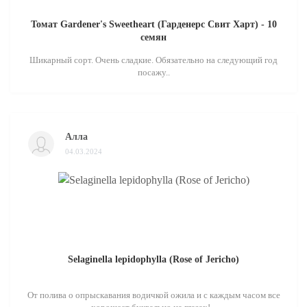
Томат Gardener's Sweetheart (Гарденерс Свит Харт) - 10
семян
Шикарный сорт. Очень сладкие. Обязательно на следующий год
посажу..
Алла
04.03.2024
Selaginella lepidophylla (Rose of Jericho)
От полива о опрыскавания водичкой ожила и с каждым часом все