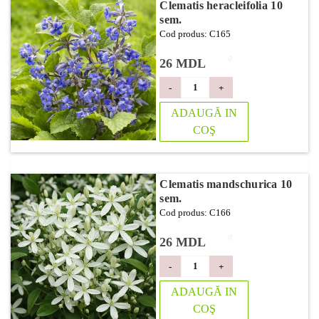
Clematis heracleifolia 10
sem.
Cod produs: C165
0
26 MDL
-
+
ADAUGĂ IN
COŞ
Clematis mandschurica 10
sem.
Cod produs: C166
0
26 MDL
-
+
ADAUGĂ IN
COŞ