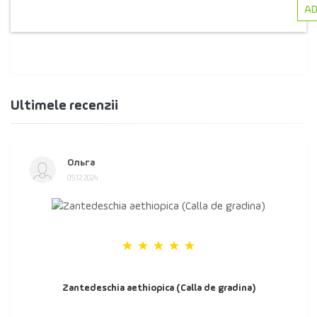
AD
Ultimele recenzii
Ольга
05.12.2024
Zantedeschia aethiopica (Calla de gradina)