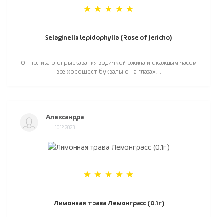
Selaginella lepidophylla (Rose of Jericho)
От полива о опрыскавания водичкой ожила и с каждым часом
все хорошеет буквально на глазах! ..
Александра
10.12.2023
Лимонная трава Лемонграсс (0.1г)