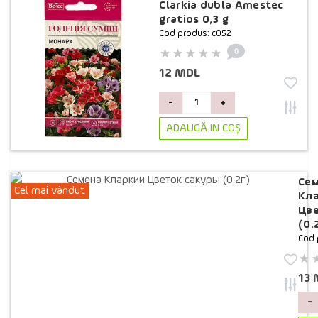
Clarkia dubla Amestec
gratios 0,3 g
Cod produs: c052
0
12 MDL
-
+
ADAUGĂ IN COŞ
Се
Cel mai vândut
Кл
Цв
(0.
Cod 
13
-