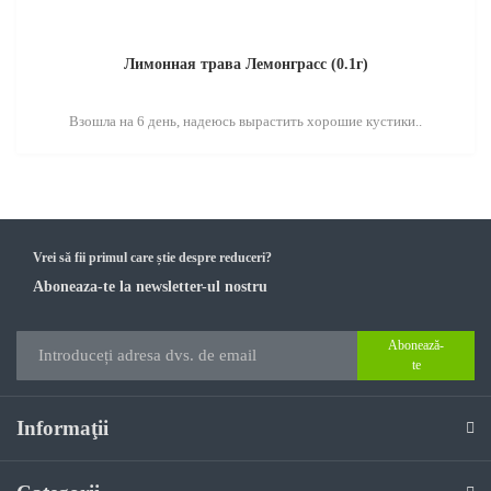
Лимонная трава Лемонграсс (0.1г)
Взошла на 6 день, надеюсь вырастить хорошие кустики..
Vrei să fii primul care știe despre reduceri?
Aboneaza-te la newsletter-ul nostru
Abonează-
te
Informaţii