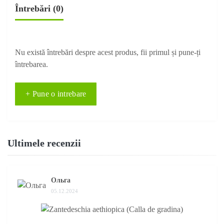
Întrebări
(0)
Nu există întrebări despre acest produs, fii primul și pune-ți
întrebarea.
+ Pune o intrebare
Ultimele recenzii
Ольга
05.12.2024