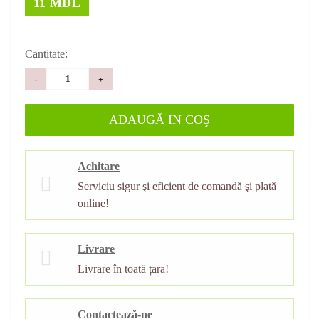
11 MDL
Cantitate:
-
+
ADAUGĂ IN COŞ
Achitare
Serviciu sigur şi eficient de comandă şi plată
online!
Livrare
Livrare în toată țara!
Contactează-ne