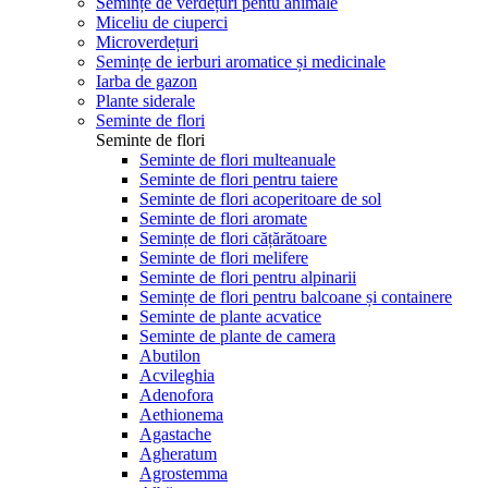
Semințe de verdețuri pentu animale
Miceliu de ciuperci
Microverdețuri
Semințe de ierburi aromatice și medicinale
Iarba de gazon
Plante siderale
Seminte de flori
Seminte de flori
Seminte de flori multeanuale
Seminte de flori pentru taiere
Seminte de flori acoperitoare de sol
Seminte de flori aromate
Semințe de flori cățărătoare
Seminte de flori melifere
Seminte de flori pentru alpinarii
Semințe de flori pentru balcoane și containere
Seminte de plante acvatice
Seminte de plante de camera
Abutilon
Acvileghia
Adenofora
Aethionema
Agastache
Agheratum
Agrostemma