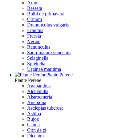
Arum
Bessera
Bulbi de primavara
Crinum
Dranunculus vulgaris
Eranthis
Freesiа
Nerine
Ranunculus
Sauromatum venosum
Selaginella
Sprekelia
Urginea maritima
Plante Perene
Plante Perene
Agapanthus
Alchemilla
Alstroemeria
Anemona
Asclepias tuberosa
Astilba
Bujori
Canna
Crin de zi
Dicentra