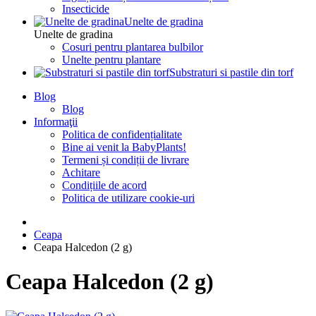
Insecticide
Unelte de gradina
Unelte de gradina
Cosuri pentru plantarea bulbilor
Unelte pentru plantare
Substraturi si pastile din torf
Blog
Blog
Informaţii
Politica de confidențialitate
Bine ai venit la BabyPlants!
Termeni și condiții de livrare
Achitare
Condițiile de acord
Politica de utilizare cookie-uri
Ceapa
Ceapa Halcedon (2 g)
Ceapa Halcedon (2 g)