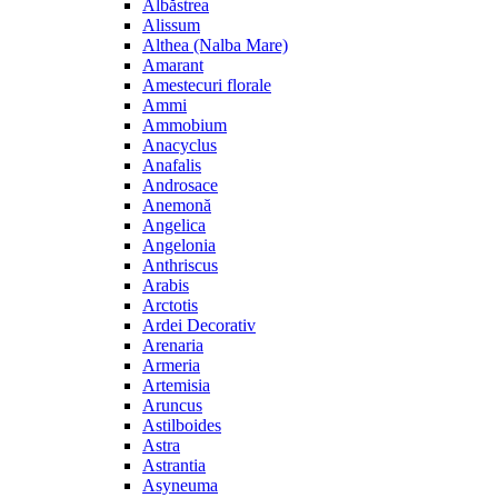
Albăstrea
Alissum
Althea (Nalba Mare)
Amarant
Amestecuri florale
Ammi
Ammobium
Anacyclus
Anafalis
Androsace
Anemonă
Angelica
Angelonia
Anthriscus
Arabis
Arctotis
Ardei Decorativ
Arenaria
Armeria
Artemisia
Aruncus
Astilboides
Astra
Astrantia
Asyneuma