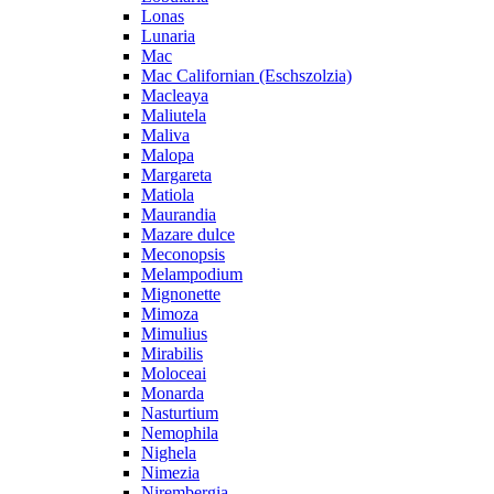
Lonas
Lunaria
Mac
Mac Californian (Eschszolzia)
Macleaya
Maliutela
Maliva
Malopa
Margareta
Matiola
Maurandia
Mazare dulce
Meconopsis
Melampodium
Mignonette
Mimoza
Mimulius
Mirabilis
Moloceai
Monarda
Nasturtium
Nemophila
Nighela
Nimezia
Nirembergia