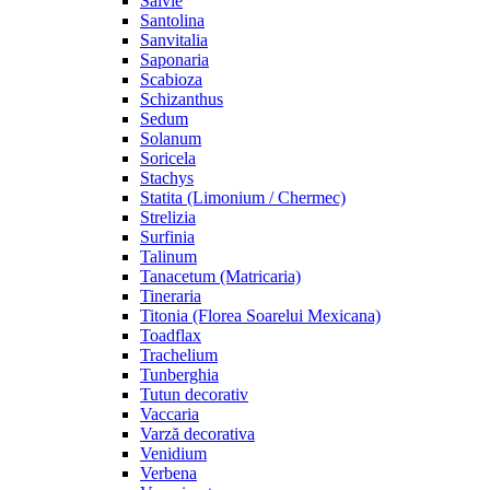
Salvie
Santolina
Sanvitalia
Saponaria
Scabioza
Schizanthus
Sedum
Solanum
Soricela
Stachys
Statita (Limonium / Chermec)
Strelizia
Surfinia
Talinum
Tanacetum (Matricaria)
Tineraria
Titonia (Florea Soarelui Mexicana)
Toadflax
Trachelium
Tunberghia
Tutun decorativ
Vaccaria
Varză decorativa
Venidium
Verbena