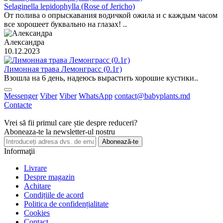
Selaginella lepidophylla (Rose of Jericho)
От полива о опрыскавания водичкой ожила и с каждым часом
все хорошеет буквально на глазах! ..
Александра
10.12.2023
Лимонная трава Лемонграсс (0.1г)
Взошла на 6 день, надеюсь вырастить хорошие кустики..
Messenger
Viber
Viber
WhatsApp
contact@babyplants.md
Contacte
Vrei să fii primul care știe despre reduceri?
Aboneaza-te la newsletter-ul nostru
Abonează-te
Informaţii
Livrare
Despre magazin
Achitare
Condițiile de acord
Politica de confidențialitate
Cookies
Contact