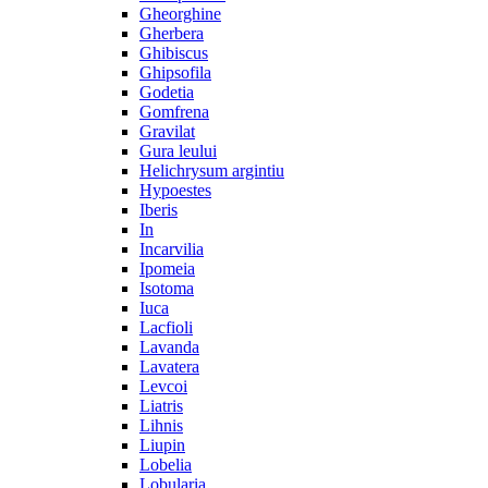
Gheorghine
Gherbera
Ghibiscus
Ghipsofila
Godetia
Gomfrena
Gravilat
Gura leului
Helichrysum argintiu
Hypoestes
Iberis
In
Incarvilia
Ipomeia
Isotoma
Iuca
Lacfioli
Lavanda
Lavatera
Levcoi
Liatris
Lihnis
Liupin
Lobelia
Lobularia