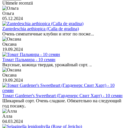
Ultimele recenzii
Ольга
05.12.2024
Zantedeschia aethiopica (Calla de gradina)
Очень симпатичные клубни и итог по посже...
Оксана
19.09.2024
Томат Пальмира - 10 семян
Вкусные, кожица твердая, урожайный сорт. ..
Оксана
19.09.2024
Томат Gardener's Sweetheart (Гарденерс Свит Харт) - 10 семян
Шикарный сорт. Очень сладкие. Обязательно на следующий
год посажу..
Алла
04.03.2024