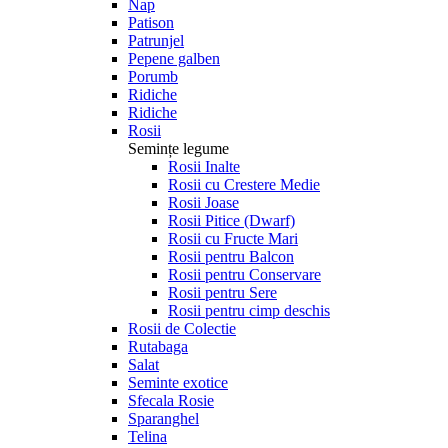
Nap
Patison
Patrunjel
Pepene galben
Porumb
Ridiche
Ridiche
Rosii
Semințe legume
Rosii Inalte
Rosii cu Crestere Medie
Rosii Joase
Rosii Pitice (Dwarf)
Rosii cu Fructe Mari
Rosii pentru Balcon
Rosii pentru Conservare
Rosii pentru Sere
Rosii pentru cimp deschis
Rosii de Colectie
Rutabaga
Salat
Seminte exotice
Sfecala Rosie
Sparanghel
Telina