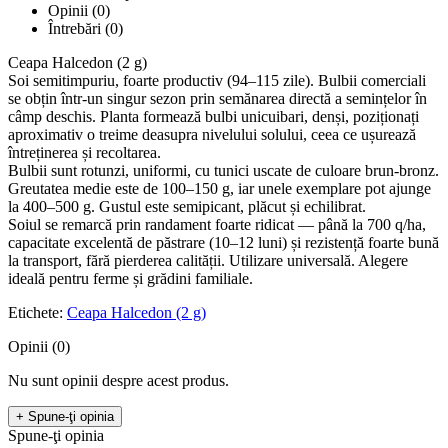
Opinii (0)
Întrebări
(0)
Ceapa Halcedon (2 g)
Soi semitimpuriu, foarte productiv (94–115 zile). Bulbii comerciali
se obțin într-un singur sezon prin semănarea directă a semințelor în
câmp deschis. Planta formează bulbi unicuibari, denși, poziționați
aproximativ o treime deasupra nivelului solului, ceea ce ușurează
întreținerea și recoltarea.
Bulbii sunt rotunzi, uniformi, cu tunici uscate de culoare brun-bronz.
Greutatea medie este de 100–150 g, iar unele exemplare pot ajunge
la 400–500 g. Gustul este semipicant, plăcut și echilibrat.
Soiul se remarcă prin randament foarte ridicat — până la 700 q/ha,
capacitate excelentă de păstrare (10–12 luni) și rezistență foarte bună
la transport, fără pierderea calității. Utilizare universală. Alegere
ideală pentru ferme și grădini familiale.
Etichete:
Ceapa Halcedon (2 g)
Opinii (0)
Nu sunt opinii despre acest produs.
+ Spune-ţi opinia
Spune-ţi opinia