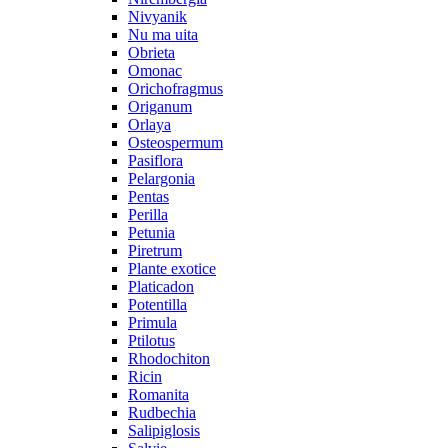
Nivyanik
Nu ma uita
Obrieta
Omonac
Orichofragmus
Origanum
Orlaya
Osteospermum
Pasiflora
Pelargonia
Pentas
Perilla
Petunia
Piretrum
Plante exotice
Platicadon
Potentilla
Primula
Ptilotus
Rhodochiton
Ricin
Romanita
Rudbechia
Salipiglosis