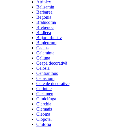
Atriplex
Balisamin
Barbarea
Begonia
Brahicoma
Brebenoc
Budleea
Bujor arbustiv
Bupleurum
Cactus
Calaminta
Calluna
Ceapă decorativă
Celosia
Centranthus
Cerastium
Cereale decorative
Cerinthe
Ciclamen
Cimicifuga
Clarchia
Clematis
Cleoma
Clopotel
Cnifofia