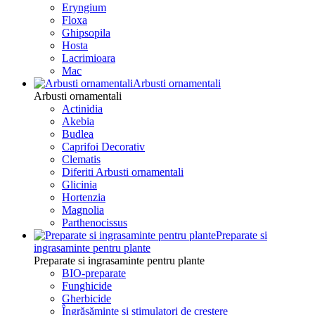
Eryngium
Floxa
Ghipsopila
Hosta
Lacrimioara
Mac
Arbusti ornamentali
Arbusti ornamentali
Actinidia
Akebia
Budlea
Caprifoi Decorativ
Clematis
Diferiti Arbusti ornamentali
Glicinia
Hortenzia
Magnolia
Parthenocissus
Preparate si
ingrasaminte pentru plante
Preparate si ingrasaminte pentru plante
BIO-preparate
Funghicide
Gherbicide
Îngrășăminte și stimulatori de creștere