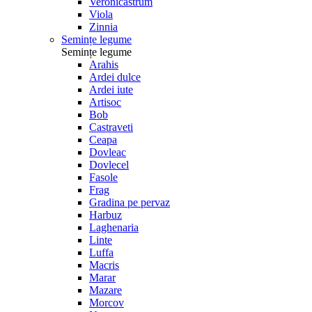
Veronicastrum
Viola
Zinnia
Semințe legume
Semințe legume
Arahis
Ardei dulce
Ardei iute
Artisoc
Bob
Castraveti
Ceapa
Dovleac
Dovlecel
Fasole
Frag
Gradina pe pervaz
Harbuz
Laghenaria
Linte
Luffa
Macris
Marar
Mazare
Morcov