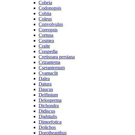
Cobeia
Codonopsis
Cohiia
Coleus
Convolvulus
Coreopsis
Cortusa
Cosmea
Craite
Craspedia
Cretisoara persiana
Crizantema
Cserantemum
Cvamaclit
Dalea
Datura
Daucus
Delfinium
Delosperma
Dichondra
Didiscus
Dighitalis
Dimorfotica
Dolichos
Dorotheanthus