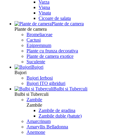
Varza
Vigna
Vinata
Сicoare de salata
Plante de camera
Plante de camera
Bromeliaceae
Cactusi
Epipremnum
Plante cu frunza decorativa
Plante de camera exotice
Suculente
Bujori
Bujori
Bujori Ierbosi
Bujori ITO gibriduri
Bulbi si Tuberculi
Bulbi si Tuberculi
Zambile
Zambile
Zambile de gradina
Zambile duble (batute)
Amarcrinum
Amaryllis Belladonna
Anemone