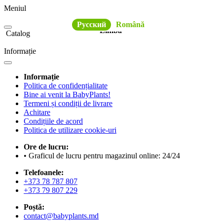
Meniul
Русский
Română
Limba
Catalog
Informație
Informație
Politica de confidențialitate
Bine ai venit la BabyPlants!
Termeni și condiții de livrare
Achitare
Condițiile de acord
Politica de utilizare cookie-uri
Ore de lucru:
• Graficul de lucru pentru magazinul online: 24/24
Telefoanele:
+373 78 787 807
+373 79 807 229
Poștă:
contact@babyplants.md