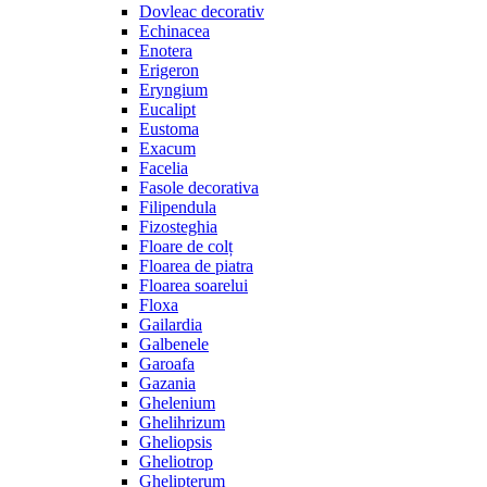
Dovleac decorativ
Echinacea
Enotera
Erigeron
Eryngium
Eucalipt
Eustoma
Exacum
Facelia
Fasole decorativa
Filipendula
Fizosteghia
Floare de colț
Floarea de piatra
Floarea soarelui
Floxa
Gailardia
Galbenele
Garoafa
Gazania
Ghelenium
Ghelihrizum
Gheliopsis
Gheliotrop
Ghelipterum