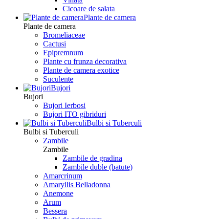
Сicoare de salata
Plante de camera
Plante de camera
Bromeliaceae
Cactusi
Epipremnum
Plante cu frunza decorativa
Plante de camera exotice
Suculente
Bujori
Bujori
Bujori Ierbosi
Bujori ITO gibriduri
Bulbi si Tuberculi
Bulbi si Tuberculi
Zambile
Zambile
Zambile de gradina
Zambile duble (batute)
Amarcrinum
Amaryllis Belladonna
Anemone
Arum
Bessera