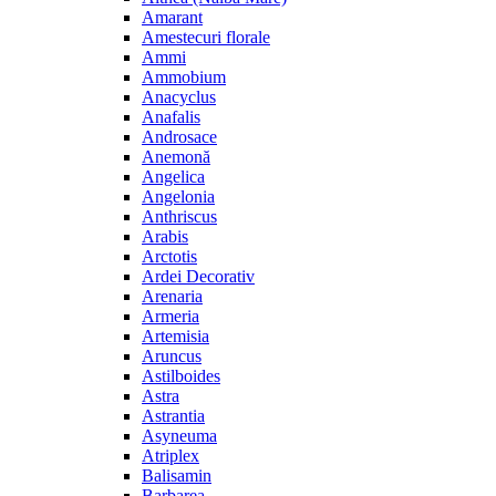
Amarant
Amestecuri florale
Ammi
Ammobium
Anacyclus
Anafalis
Androsace
Anemonă
Angelica
Angelonia
Anthriscus
Arabis
Arctotis
Ardei Decorativ
Arenaria
Armeria
Artemisia
Aruncus
Astilboides
Astra
Astrantia
Asyneuma
Atriplex
Balisamin
Barbarea