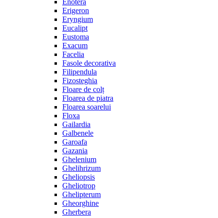
Enotera
Erigeron
Eryngium
Eucalipt
Eustoma
Exacum
Facelia
Fasole decorativa
Filipendula
Fizosteghia
Floare de colț
Floarea de piatra
Floarea soarelui
Floxa
Gailardia
Galbenele
Garoafa
Gazania
Ghelenium
Ghelihrizum
Gheliopsis
Gheliotrop
Ghelipterum
Gheorghine
Gherbera