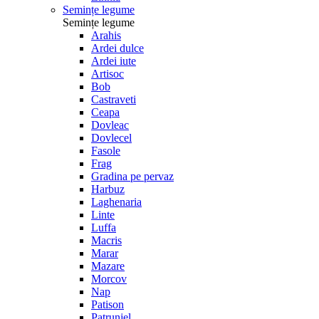
Semințe legume
Semințe legume
Arahis
Ardei dulce
Ardei iute
Artisoc
Bob
Castraveti
Ceapa
Dovleac
Dovlecel
Fasole
Frag
Gradina pe pervaz
Harbuz
Laghenaria
Linte
Luffa
Macris
Marar
Mazare
Morcov
Nap
Patison
Patrunjel