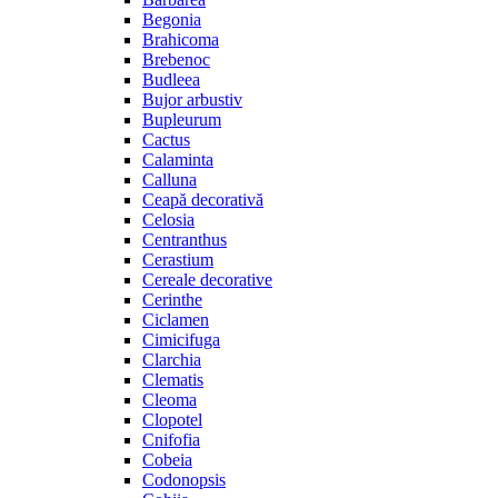
Begonia
Brahicoma
Brebenoc
Budleea
Bujor arbustiv
Bupleurum
Cactus
Calaminta
Calluna
Ceapă decorativă
Celosia
Centranthus
Cerastium
Cereale decorative
Cerinthe
Ciclamen
Cimicifuga
Clarchia
Clematis
Cleoma
Clopotel
Cnifofia
Cobeia
Codonopsis