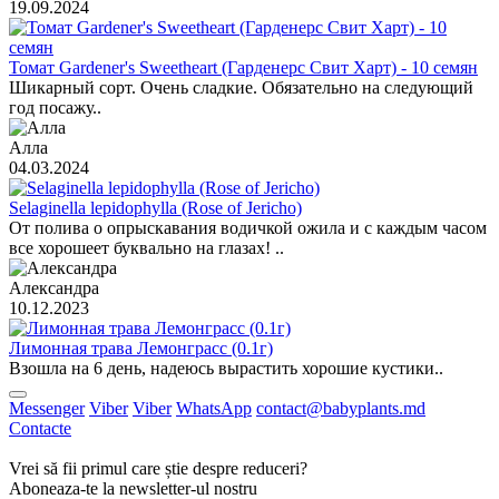
19.09.2024
Томат Gardener's Sweetheart (Гарденерс Свит Харт) - 10 семян
Шикарный сорт. Очень сладкие. Обязательно на следующий
год посажу..
Алла
04.03.2024
Selaginella lepidophylla (Rose of Jericho)
От полива о опрыскавания водичкой ожила и с каждым часом
все хорошеет буквально на глазах! ..
Александра
10.12.2023
Лимонная трава Лемонграсс (0.1г)
Взошла на 6 день, надеюсь вырастить хорошие кустики..
Messenger
Viber
Viber
WhatsApp
contact@babyplants.md
Contacte
Vrei să fii primul care știe despre reduceri?
Aboneaza-te la newsletter-ul nostru