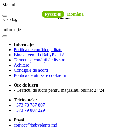
Meniul
Русский
Română
Limba
Catalog
Informație
Informație
Politica de confidențialitate
Bine ai venit la BabyPlants!
Termeni și condiții de livrare
Achitare
Condițiile de acord
Politica de utilizare cookie-uri
Ore de lucru:
• Graficul de lucru pentru magazinul online: 24/24
Telefoanele:
+373 78 787 807
+373 79 807 229
Poștă:
contact@babyplants.md