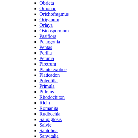
Obrieta
Omonac
Orichofragmus
Origanum
Orlaya
Osteospermum
Pasiflora
Pelargonia
Pentas
Perilla
Petunia
Piretrum
Plante exotice
Platicadon
Potentilla
Primula
Ptilotus
Rhodochiton
Ricin
Romanita
Rudbechia
Salipiglosis
Salvie
Santolina
Sanvitalia