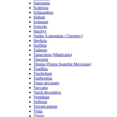
Saponaria
Scabioza
Schizanthus
Sedum
Solanum
Soricela
Stachys
Statita (Limonium / Chermec)
Strelizia
Surfinia
Talinum
Tanacetum (Matricaria)
Tineraria
Titonia (Florea Soarelui Mexicana)
Toadflax
Trachelium
Tunberghia
Tutun decorativ
Vaccaria
Varză decorativa
Venidium
Verbena
Veronicastrum
Viola
Zinnia