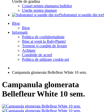
Unelte de gradina
Cosuri pentru plantarea bulbilor
Unelte pentru plantare
Substraturi si pastile din torf
Blog
Blog
Informaţii
Politica de confidențialitate
Bine ai venit la BabyPlants!
Termeni și condiții de livrare
Achitare
Condițiile de acord
Politica de utilizare cookie-uri
Campanula glomerata Bellefleur White 10 sem.
Campanula glomerata
Bellefleur White 10 sem.