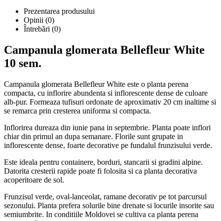
Prezentarea produsului
Opinii (0)
Întrebări
(0)
Campanula glomerata Bellefleur White
10 sem.
Campanula glomerata Bellefleur White este o planta perena
compacta, cu inflorire abundenta si inflorescente dense de culoare
alb-pur. Formeaza tufisuri ordonate de aproximativ 20 cm inaltime si
se remarca prin cresterea uniforma si compacta.
Inflorirea dureaza din iunie pana in septembrie. Planta poate inflori
chiar din primul an dupa semanare. Florile sunt grupate in
inflorescente dense, foarte decorative pe fundalul frunzisului verde.
Este ideala pentru containere, borduri, stancarii si gradini alpine.
Datorita cresterii rapide poate fi folosita si ca planta decorativa
acoperitoare de sol.
Frunzisul verde, oval-lanceolat, ramane decorativ pe tot parcursul
sezonului. Planta prefera solurile bine drenate si locurile insorite sau
semiumbrite. In conditiile Moldovei se cultiva ca planta perena