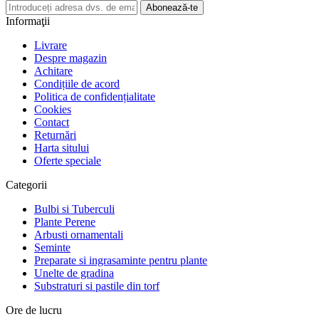
Abonează-te
Informaţii
Livrare
Despre magazin
Achitare
Condițiile de acord
Politica de confidențialitate
Cookies
Contact
Returnări
Harta sitului
Oferte speciale
Categorii
Bulbi si Tuberculi
Plante Perene
Arbusti ornamentali
Seminte
Preparate si ingrasaminte pentru plante
Unelte de gradina
Substraturi si pastile din torf
Ore de lucru