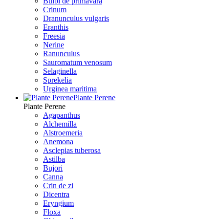
Bulbi de primavara
Crinum
Dranunculus vulgaris
Eranthis
Freesiа
Nerine
Ranunculus
Sauromatum venosum
Selaginella
Sprekelia
Urginea maritima
Plante Perene
Plante Perene
Agapanthus
Alchemilla
Alstroemeria
Anemona
Asclepias tuberosa
Astilba
Bujori
Canna
Crin de zi
Dicentra
Eryngium
Floxa