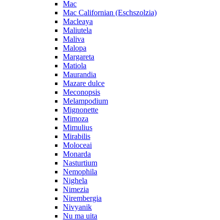
Mac
Mac Californian (Eschszolzia)
Macleaya
Maliutela
Maliva
Malopa
Margareta
Matiola
Maurandia
Mazare dulce
Meconopsis
Melampodium
Mignonette
Mimoza
Mimulius
Mirabilis
Moloceai
Monarda
Nasturtium
Nemophila
Nighela
Nimezia
Nirembergia
Nivyanik
Nu ma uita