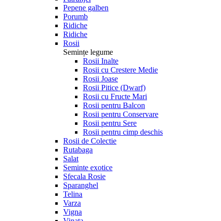
Pepene galben
Porumb
Ridiche
Ridiche
Rosii
Semințe legume
Rosii Inalte
Rosii cu Crestere Medie
Rosii Joase
Rosii Pitice (Dwarf)
Rosii cu Fructe Mari
Rosii pentru Balcon
Rosii pentru Conservare
Rosii pentru Sere
Rosii pentru cimp deschis
Rosii de Colectie
Rutabaga
Salat
Seminte exotice
Sfecala Rosie
Sparanghel
Telina
Varza
Vigna
Vinata