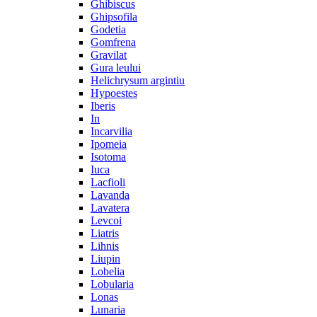
Ghibiscus
Ghipsofila
Godetia
Gomfrena
Gravilat
Gura leului
Helichrysum argintiu
Hypoestes
Iberis
In
Incarvilia
Ipomeia
Isotoma
Iuca
Lacfioli
Lavanda
Lavatera
Levcoi
Liatris
Lihnis
Liupin
Lobelia
Lobularia
Lonas
Lunaria