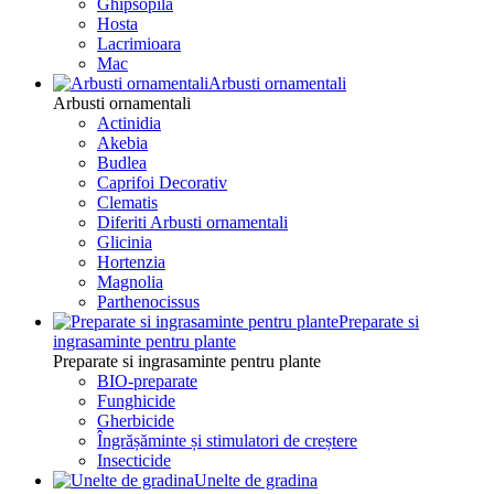
Ghipsopila
Hosta
Lacrimioara
Mac
Arbusti ornamentali
Arbusti ornamentali
Actinidia
Akebia
Budlea
Caprifoi Decorativ
Clematis
Diferiti Arbusti ornamentali
Glicinia
Hortenzia
Magnolia
Parthenocissus
Preparate si
ingrasaminte pentru plante
Preparate si ingrasaminte pentru plante
BIO-preparate
Funghicide
Gherbicide
Îngrășăminte și stimulatori de creștere
Insecticide
Unelte de gradina