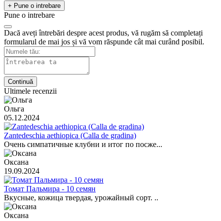
+ Pune o intrebare
Pune o intrebare
Dacă aveți întrebări despre acest produs, vă rugăm să completați
formularul de mai jos și vă vom răspunde cât mai curând posibil.
Continuă
Ultimele recenzii
Ольга
05.12.2024
Zantedeschia aethiopica (Calla de gradina)
Очень симпатичные клубни и итог по посже...
Оксана
19.09.2024
Томат Пальмира - 10 семян
Вкусные, кожица твердая, урожайный сорт. ..
Оксана