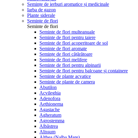
Semințe de ierburi aromatice și medicinale
Iarba de gazon
Plante siderale
Seminte de flori
Seminte de flori
Seminte de flori multeanuale
Seminte de flori pentru taiere
Seminte de flori acoperitoare de sol
Seminte de flori aromate
Semințe de flori cățărătoare
Seminte de flori melifere
Seminte de flori pentru alpinarii
Semințe de flori pentru balcoane și containere
Seminte de plante acvatice
Seminte de plante de camera
Abutilon
Acvileghia
Adenofora
Aethionema
Agastache
Agheratum
Agrostemma
Albăstrea
Alissum
Althea (Nalba Mare)