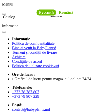
Meniul
Русский
Română
Limba
Catalog
Informație
Informație
Politica de confidențialitate
Bine ai venit la BabyPlants!
Termeni și condiții de livrare
Achitare
Condițiile de acord
Politica de utilizare cookie-uri
Ore de lucru:
• Graficul de lucru pentru magazinul online: 24/24
Telefoanele:
+373 78 787 807
+373 79 807 229
Poștă:
contact@babyplants.md