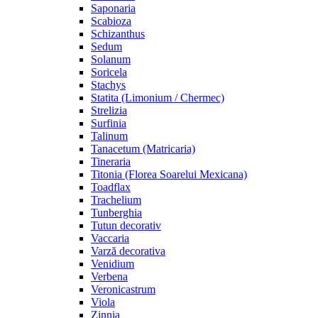
Saponaria
Scabioza
Schizanthus
Sedum
Solanum
Soricela
Stachys
Statita (Limonium / Chermec)
Strelizia
Surfinia
Talinum
Tanacetum (Matricaria)
Tineraria
Titonia (Florea Soarelui Mexicana)
Toadflax
Trachelium
Tunberghia
Tutun decorativ
Vaccaria
Varză decorativa
Venidium
Verbena
Veronicastrum
Viola
Zinnia