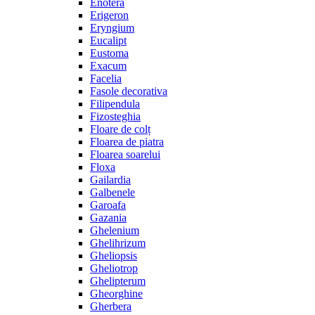
Enotera
Erigeron
Eryngium
Eucalipt
Eustoma
Exacum
Facelia
Fasole decorativa
Filipendula
Fizosteghia
Floare de colț
Floarea de piatra
Floarea soarelui
Floxa
Gailardia
Galbenele
Garoafa
Gazania
Ghelenium
Ghelihrizum
Gheliopsis
Gheliotrop
Ghelipterum
Gheorghine
Gherbera