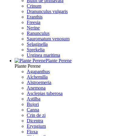
Bulbi de primavara
Crinum
Dranunculus vulgaris
Eranthis
Freesiа
Nerine
Ranunculus
Sauromatum venosum
Selaginella
Sprekelia
Urginea maritima
Plante Perene
Plante Perene
Agapanthus
Alchemilla
Alstroemeria
Anemona
Asclepias tuberosa
Astilba
Bujori
Canna
Crin de zi
Dicentra
Eryngium
Floxa