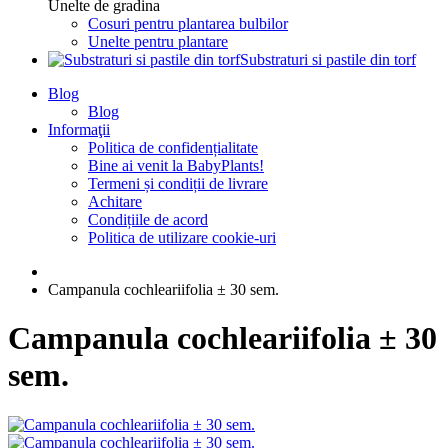
Unelte de gradina
Cosuri pentru plantarea bulbilor
Unelte pentru plantare
Substraturi si pastile din torf
Blog
Blog
Informaţii
Politica de confidențialitate
Bine ai venit la BabyPlants!
Termeni și condiții de livrare
Achitare
Condițiile de acord
Politica de utilizare cookie-uri
Campanula cochleariifolia ± 30 sem.
Campanula cochleariifolia ± 30
sem.