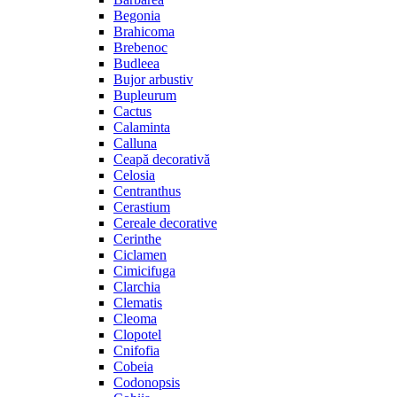
Begonia
Brahicoma
Brebenoc
Budleea
Bujor arbustiv
Bupleurum
Cactus
Calaminta
Calluna
Ceapă decorativă
Celosia
Centranthus
Cerastium
Cereale decorative
Cerinthe
Ciclamen
Cimicifuga
Clarchia
Clematis
Cleoma
Clopotel
Cnifofia
Cobeia
Codonopsis