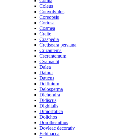
Cohiia
Coleus
Convolvulus
Coreopsis
Cortusa
Cosmea
Craite
Craspedia
Cretisoara persiana
Crizantema
Cserantemum
Cvamaclit
Dalea
Datura
Daucus
Delfinium
Delosperma
Dichondra
Didiscus
Dighitalis
Dimorfotica
Dolichos
Dorotheanthus
Dovleac decorativ
Echinacea