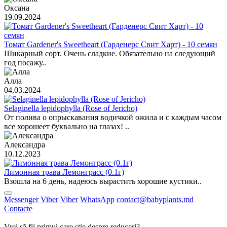
Оксана
19.09.2024
Томат Gardener's Sweetheart (Гарденерс Свит Харт) - 10 семян
Шикарный сорт. Очень сладкие. Обязательно на следующий
год посажу..
Алла
04.03.2024
Selaginella lepidophylla (Rose of Jericho)
От полива о опрыскавания водичкой ожила и с каждым часом
все хорошеет буквально на глазах! ..
Александра
10.12.2023
Лимонная трава Лемонграсс (0.1г)
Взошла на 6 день, надеюсь вырастить хорошие кустики..
Messenger
Viber
Viber
WhatsApp
contact@babyplants.md
Contacte
Vrei să fii primul care știe despre reduceri?