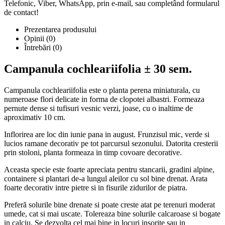
Telefonic, Viber, WhatsApp, prin e-mail, sau completând formularul
de contact!
Prezentarea produsului
Opinii (0)
Întrebări
(0)
Campanula cochleariifolia ± 30 sem.
Campanula cochleariifolia este o planta perena miniaturala, cu
numeroase flori delicate in forma de clopotei albastri. Formeaza
pernute dense si tufisuri vesnic verzi, joase, cu o inaltime de
aproximativ 10 cm.
Inflorirea are loc din iunie pana in august. Frunzisul mic, verde si
lucios ramane decorativ pe tot parcursul sezonului. Datorita cresterii
prin stoloni, planta formeaza in timp covoare decorative.
Aceasta specie este foarte apreciata pentru stancarii, gradini alpine,
containere si plantari de-a lungul aleilor cu sol bine drenat. Arata
foarte decorativ intre pietre si in fisurile zidurilor de piatra.
Preferă solurile bine drenate si poate creste atat pe terenuri moderat
umede, cat si mai uscate. Tolereaza bine solurile calcaroase si bogate
in calciu. Se dezvolta cel mai bine in locuri insorite sau in