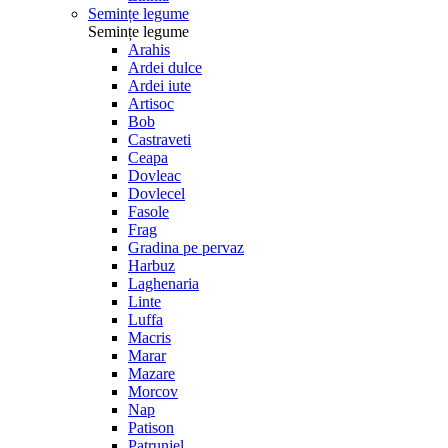
Semințe legume
Semințe legume
Arahis
Ardei dulce
Ardei iute
Artisoc
Bob
Castraveti
Ceapa
Dovleac
Dovlecel
Fasole
Frag
Gradina pe pervaz
Harbuz
Laghenaria
Linte
Luffa
Macris
Marar
Mazare
Morcov
Nap
Patison
Patrunjel