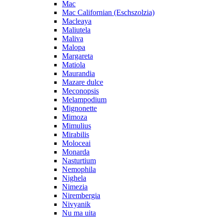
Mac
Mac Californian (Eschszolzia)
Macleaya
Maliutela
Maliva
Malopa
Margareta
Matiola
Maurandia
Mazare dulce
Meconopsis
Melampodium
Mignonette
Mimoza
Mimulius
Mirabilis
Moloceai
Monarda
Nasturtium
Nemophila
Nighela
Nimezia
Nirembergia
Nivyanik
Nu ma uita