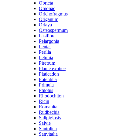
Obrieta
Omonac
Orichofragmus
Origanum
Orlaya
Osteospermum
Pasiflora
Pelargonia
Pentas
Perilla
Petunia
Piretrum
Plante exotice
Platicadon
Potentilla
Primula
Ptilotus
Rhodochiton
Ricin
Romanita
Rudbechia
Salipiglosis
Salvie
Santolina
Sanvitalia