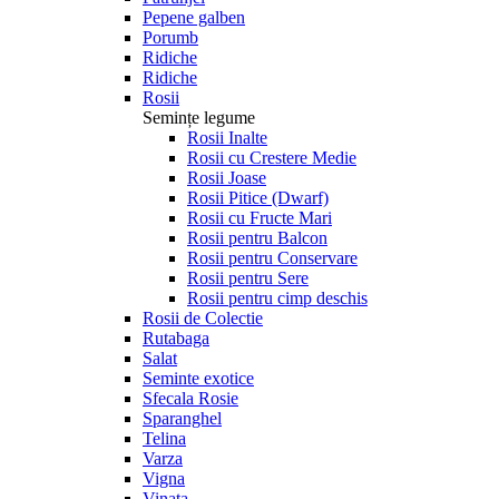
Pepene galben
Porumb
Ridiche
Ridiche
Rosii
Semințe legume
Rosii Inalte
Rosii cu Crestere Medie
Rosii Joase
Rosii Pitice (Dwarf)
Rosii cu Fructe Mari
Rosii pentru Balcon
Rosii pentru Conservare
Rosii pentru Sere
Rosii pentru cimp deschis
Rosii de Colectie
Rutabaga
Salat
Seminte exotice
Sfecala Rosie
Sparanghel
Telina
Varza
Vigna
Vinata