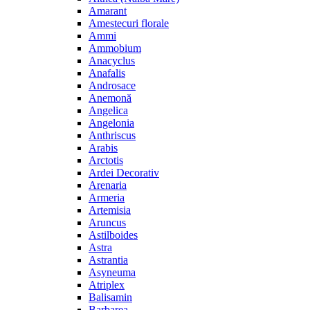
Amarant
Amestecuri florale
Ammi
Ammobium
Anacyclus
Anafalis
Androsace
Anemonă
Angelica
Angelonia
Anthriscus
Arabis
Arctotis
Ardei Decorativ
Arenaria
Armeria
Artemisia
Aruncus
Astilboides
Astra
Astrantia
Asyneuma
Atriplex
Balisamin
Barbarea