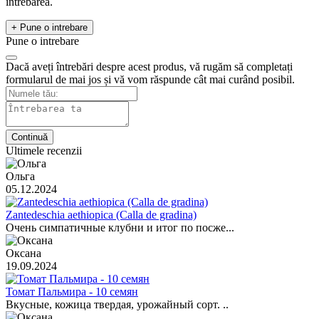
întrebarea.
+ Pune o intrebare
Pune o intrebare
Dacă aveți întrebări despre acest produs, vă rugăm să completați
formularul de mai jos și vă vom răspunde cât mai curând posibil.
Continuă
Ultimele recenzii
Ольга
05.12.2024
Zantedeschia aethiopica (Calla de gradina)
Очень симпатичные клубни и итог по посже...
Оксана
19.09.2024
Томат Пальмира - 10 семян
Вкусные, кожица твердая, урожайный сорт. ..