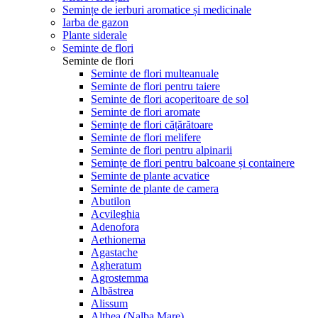
Semințe de ierburi aromatice și medicinale
Iarba de gazon
Plante siderale
Seminte de flori
Seminte de flori
Seminte de flori multeanuale
Seminte de flori pentru taiere
Seminte de flori acoperitoare de sol
Seminte de flori aromate
Semințe de flori cățărătoare
Seminte de flori melifere
Seminte de flori pentru alpinarii
Semințe de flori pentru balcoane și containere
Seminte de plante acvatice
Seminte de plante de camera
Abutilon
Acvileghia
Adenofora
Aethionema
Agastache
Agheratum
Agrostemma
Albăstrea
Alissum
Althea (Nalba Mare)