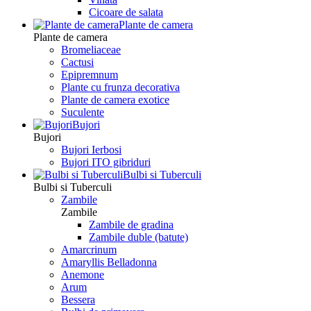
Сicoare de salata
Plante de camera
Plante de camera
Bromeliaceae
Cactusi
Epipremnum
Plante cu frunza decorativa
Plante de camera exotice
Suculente
Bujori
Bujori
Bujori Ierbosi
Bujori ITO gibriduri
Bulbi si Tuberculi
Bulbi si Tuberculi
Zambile
Zambile
Zambile de gradina
Zambile duble (batute)
Amarcrinum
Amaryllis Belladonna
Anemone
Arum
Bessera