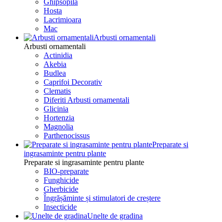
Ghipsopila
Hosta
Lacrimioara
Mac
Arbusti ornamentali
Arbusti ornamentali
Actinidia
Akebia
Budlea
Caprifoi Decorativ
Clematis
Diferiti Arbusti ornamentali
Glicinia
Hortenzia
Magnolia
Parthenocissus
Preparate si
ingrasaminte pentru plante
Preparate si ingrasaminte pentru plante
BIO-preparate
Funghicide
Gherbicide
Îngrășăminte și stimulatori de creștere
Insecticide
Unelte de gradina