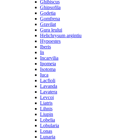
Ghibiscus
Ghipsofila
Godetia
Gomfrena
Gravilat
Gura leului
Helichrysum argintiu
Hypoestes
Iberis
In
Incarvilia
Ipomeia
Isotoma
Iuca
Lacfioli
Lavanda
Lavatera
Levcoi
Liatris
Lihnis
Liupin
Lobelia
Lobularia
Lonas
Lunaria