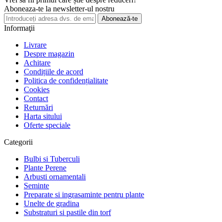
Aboneaza-te la newsletter-ul nostru
Abonează-te
Informaţii
Livrare
Despre magazin
Achitare
Condițiile de acord
Politica de confidențialitate
Cookies
Contact
Returnări
Harta sitului
Oferte speciale
Categorii
Bulbi si Tuberculi
Plante Perene
Arbusti ornamentali
Seminte
Preparate si ingrasaminte pentru plante
Unelte de gradina
Substraturi si pastile din torf