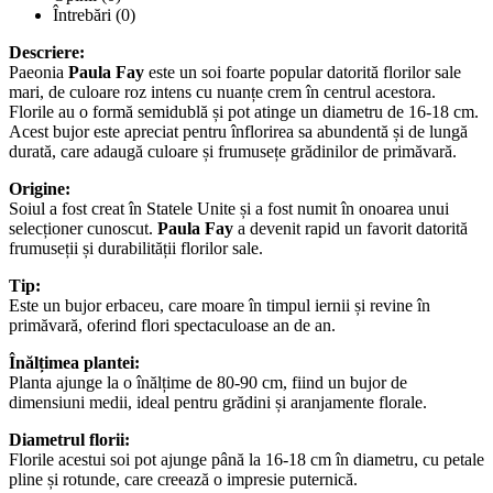
Întrebări
(0)
Descriere:
Paeonia
Paula Fay
este un soi foarte popular datorită florilor sale
mari, de culoare roz intens cu nuanțe crem în centrul acestora.
Florile au o formă semidublă și pot atinge un diametru de 16-18 cm.
Acest bujor este apreciat pentru înflorirea sa abundentă și de lungă
durată, care adaugă culoare și frumusețe grădinilor de primăvară.
Origine:
Soiul a fost creat în Statele Unite și a fost numit în onoarea unui
selecționer cunoscut.
Paula Fay
a devenit rapid un favorit datorită
frumuseții și durabilității florilor sale.
Tip:
Este un bujor erbaceu, care moare în timpul iernii și revine în
primăvară, oferind flori spectaculoase an de an.
Înălțimea plantei:
Planta ajunge la o înălțime de 80-90 cm, fiind un bujor de
dimensiuni medii, ideal pentru grădini și aranjamente florale.
Diametrul florii:
Florile acestui soi pot ajunge până la 16-18 cm în diametru, cu petale
pline și rotunde, care creează o impresie puternică.