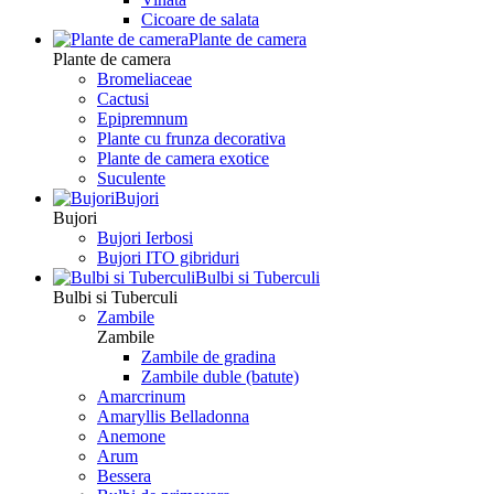
Сicoare de salata
Plante de camera
Plante de camera
Bromeliaceae
Cactusi
Epipremnum
Plante cu frunza decorativa
Plante de camera exotice
Suculente
Bujori
Bujori
Bujori Ierbosi
Bujori ITO gibriduri
Bulbi si Tuberculi
Bulbi si Tuberculi
Zambile
Zambile
Zambile de gradina
Zambile duble (batute)
Amarcrinum
Amaryllis Belladonna
Anemone
Arum
Bessera