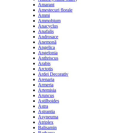
Amarant
Amestecuri florale
Ammi
Ammobium
Anacyclus
Anafalis
Androsace
Anemonă
Angelica
Angelonia
Anthriscus
Arabis
Arctotis
Ardei Decorativ
Arenaria
Armeria
Artemisia
Aruncus
Astilboides
Astra
Astrantia
Asyneuma
Atriplex
Balisamin
Barbarea