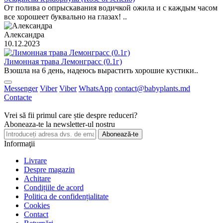
От полива о опрыскавания водичкой ожила и с каждым часом
все хорошеет буквально на глазах! ..
Александра
10.12.2023
Лимонная трава Лемонграсс (0.1г)
Взошла на 6 день, надеюсь вырастить хорошие кустики..
Messenger
Viber
Viber
WhatsApp
contact@babyplants.md
Contacte
Vrei să fii primul care știe despre reduceri?
Aboneaza-te la newsletter-ul nostru
Abonează-te
Informaţii
Livrare
Despre magazin
Achitare
Condițiile de acord
Politica de confidențialitate
Cookies
Contact