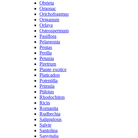
Obrieta
Omonac
Orichofragmus
Origanum
Orlaya
Osteospermum
Pasiflora
Pelargonia
Pentas
Perilla
Petunia
Piretrum
Plante exotice
Platicadon
Potentilla
Primula
Ptilotus
Rhodochiton
Ricin
Romanita
Rudbechia
Salipiglosis
Salvie
Santolina
Sanvitalia