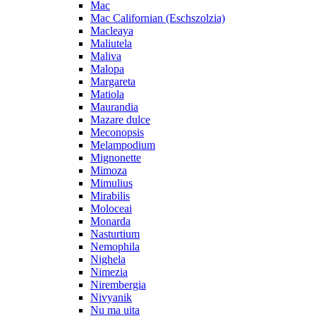
Mac
Mac Californian (Eschszolzia)
Macleaya
Maliutela
Maliva
Malopa
Margareta
Matiola
Maurandia
Mazare dulce
Meconopsis
Melampodium
Mignonette
Mimoza
Mimulius
Mirabilis
Moloceai
Monarda
Nasturtium
Nemophila
Nighela
Nimezia
Nirembergia
Nivyanik
Nu ma uita