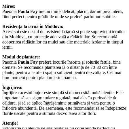
Miros:
Paeonia
Paula Fay
are un miros delicat, plăcut, dar nu prea intens,
fiind perfect pentru grădinile unde se preferă parfumuri subtile.
Rezistența la iarnă în Moldova:
Acest soi este destul de rezistent la iarnă și poate supraviețui iernilor
din Moldova, cu protecție adecvată a rădăcinilor. Se recomandă
acoperirea rădăcinilor cu mulci sau alte materiale izolante în timpul
iernii.
Modul de plantare:
Paeonia
Paula Fay
preferă locurile însorite și solurile fertile, bine
drenate. Se recomandă plantarea la o distanță de 70-80 cm între
plante, pentru a le oferi spațiu suficient pentru dezvoltare. Cel mai
bun moment pentru plantare este toamna.
Îngrijirea:
Îngrijirea acestui bujor este simplă și nu necesită multă atenție. Este
important să se asigure udare regulată, mai ales în perioadele de
căldură, și să se aplice îngrășăminte primăvara și vara pentru o
înflorire abundentă. De asemenea, este recomandat să se îndepărteze
florile uscate pentru a stimula dezvoltarea altor flori.
Atenție!
Fotografia plantei de pe site poate să nu corespundă perfect cu