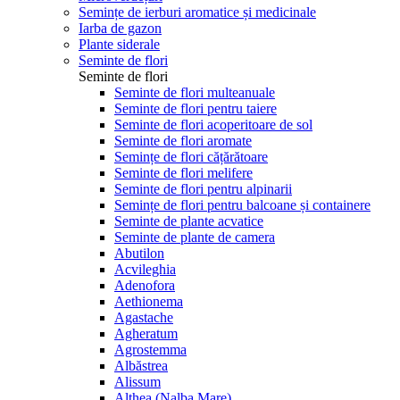
Semințe de ierburi aromatice și medicinale
Iarba de gazon
Plante siderale
Seminte de flori
Seminte de flori
Seminte de flori multeanuale
Seminte de flori pentru taiere
Seminte de flori acoperitoare de sol
Seminte de flori aromate
Semințe de flori cățărătoare
Seminte de flori melifere
Seminte de flori pentru alpinarii
Semințe de flori pentru balcoane și containere
Seminte de plante acvatice
Seminte de plante de camera
Abutilon
Acvileghia
Adenofora
Aethionema
Agastache
Agheratum
Agrostemma
Albăstrea
Alissum
Althea (Nalba Mare)