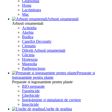
Ghipsopila
Hosta
Lacrimioara
Mac
Arbusti ornamentali
Arbusti ornamentali
Actinidia
Akebia
Budlea
Caprifoi Decorativ
Clematis
Diferiti Arbusti ornamentali
Glicinia
Hortenzia
Magnolia
Parthenocissus
Preparate si
ingrasaminte pentru plante
Preparate si ingrasaminte pentru plante
BIO-preparate
Funghicide
Gherbicide
Îngrășăminte și stimulatori de creștere
Insecticide
Unelte de gradina