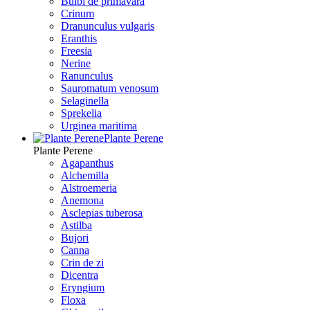
Bulbi de primavara
Crinum
Dranunculus vulgaris
Eranthis
Freesiа
Nerine
Ranunculus
Sauromatum venosum
Selaginella
Sprekelia
Urginea maritima
Plante Perene
Plante Perene
Agapanthus
Alchemilla
Alstroemeria
Anemona
Asclepias tuberosa
Astilba
Bujori
Canna
Crin de zi
Dicentra
Eryngium
Floxa