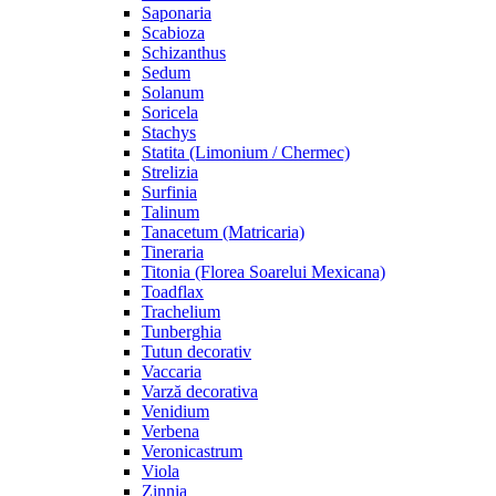
Saponaria
Scabioza
Schizanthus
Sedum
Solanum
Soricela
Stachys
Statita (Limonium / Chermec)
Strelizia
Surfinia
Talinum
Tanacetum (Matricaria)
Tineraria
Titonia (Florea Soarelui Mexicana)
Toadflax
Trachelium
Tunberghia
Tutun decorativ
Vaccaria
Varză decorativa
Venidium
Verbena
Veronicastrum
Viola
Zinnia