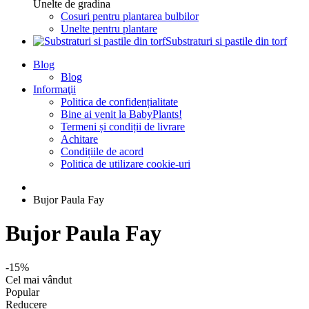
Unelte de gradina
Cosuri pentru plantarea bulbilor
Unelte pentru plantare
Substraturi si pastile din torf
Blog
Blog
Informaţii
Politica de confidențialitate
Bine ai venit la BabyPlants!
Termeni și condiții de livrare
Achitare
Condițiile de acord
Politica de utilizare cookie-uri
Bujor Paula Fay
Bujor Paula Fay
-15%
Cel mai vândut
Popular
Reducere