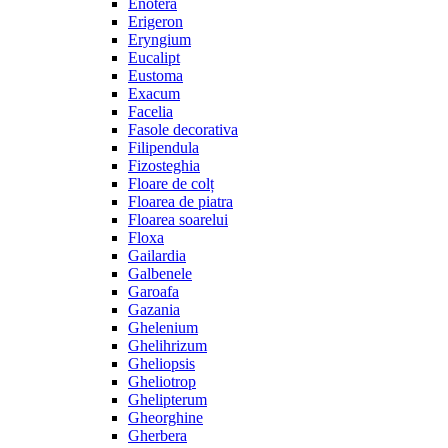
Enotera
Erigeron
Eryngium
Eucalipt
Eustoma
Exacum
Facelia
Fasole decorativa
Filipendula
Fizosteghia
Floare de colț
Floarea de piatra
Floarea soarelui
Floxa
Gailardia
Galbenele
Garoafa
Gazania
Ghelenium
Ghelihrizum
Gheliopsis
Gheliotrop
Ghelipterum
Gheorghine
Gherbera