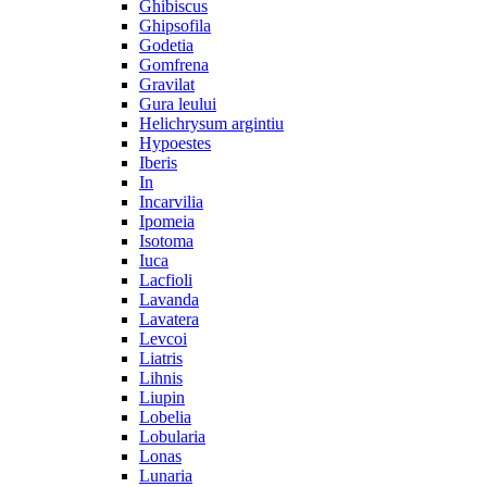
Ghibiscus
Ghipsofila
Godetia
Gomfrena
Gravilat
Gura leului
Helichrysum argintiu
Hypoestes
Iberis
In
Incarvilia
Ipomeia
Isotoma
Iuca
Lacfioli
Lavanda
Lavatera
Levcoi
Liatris
Lihnis
Liupin
Lobelia
Lobularia
Lonas
Lunaria