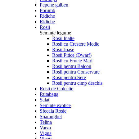
Pepene galben
Porumb
Ridiche
Ridiche
Rosii
Semințe legume
Rosii Inalte
Rosii cu Crestere Medie
Rosii Joase
Rosii Pitice (Dwarf)
Rosii cu Fructe Mari
Rosii pentru Balcon
Rosii pentru Conservare
Rosii pentru Sere
Rosii pentru cimp deschis
Rosii de Colectie
Rutabaga
Salat
Seminte exotice
Sfecala Rosie
Sparanghel
Telina
Varza
Vigna
Vinata