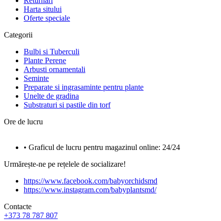
Returnări
Harta sitului
Oferte speciale
Categorii
Bulbi si Tuberculi
Plante Perene
Arbusti ornamentali
Seminte
Preparate si ingrasaminte pentru plante
Unelte de gradina
Substraturi si pastile din torf
Ore de lucru
• Graficul de lucru pentru magazinul online: 24/24
Urmărește-ne pe rețelele de socializare!
https://www.facebook.com/babyorchidsmd
https://www.instagram.com/babyplantsmd/
Contacte
+373 78 787 807