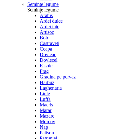
Semințe legume
Semințe legume
Arahis
Ardei dulce
Ardei iute
Artisoc
Bob
Castraveti
Ceapa
Dovleac
Dovlecel
Fasole
Frag
Gradina pe pervaz
Harbuz
Laghenaria
Linte
Luffa
Macris
Marar
Mazare
Morcov
Nap
Patison
Patrunjel