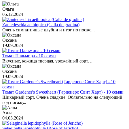
Ольга
05.12.2024
Zantedeschia aethiopica (Calla de gradina)
Очень симпатичные клубни и итог по посже...
Оксана
19.09.2024
Томат Пальмира - 10 семян
Вкусные, кожица твердая, урожайный сорт. ..
Оксана
19.09.2024
Томат Gardener's Sweetheart (Гарденерс Свит Харт) - 10 семян
Шикарный сорт. Очень сладкие. Обязательно на следующий
год посажу..
Алла
04.03.2024
Selaginella lepidophylla (Rose of Jericho)