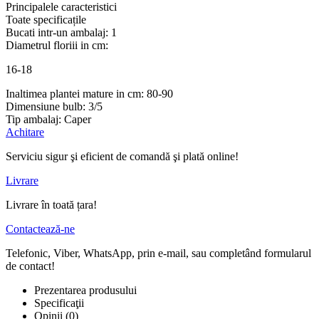
Principalele caracteristici
Toate specificațile
Bucati intr-un ambalaj:
1
Diametrul floriii in cm:
16-18
Inaltimea plantei mature in cm:
80-90
Dimensiune bulb:
3/5
Tip ambalaj:
Сaper
Achitare
Serviciu sigur şi eficient de comandă şi plată online!
Livrare
Livrare în toată țara!
Contactează-ne
Telefonic, Viber, WhatsApp, prin e-mail, sau completând formularul
de contact!
Prezentarea produsului
Specificaţii
Opinii (0)