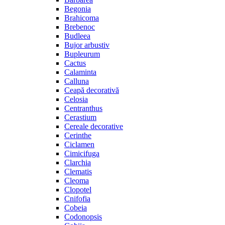
Begonia
Brahicoma
Brebenoc
Budleea
Bujor arbustiv
Bupleurum
Cactus
Calaminta
Calluna
Ceapă decorativă
Celosia
Centranthus
Cerastium
Cereale decorative
Cerinthe
Ciclamen
Cimicifuga
Clarchia
Clematis
Cleoma
Clopotel
Cnifofia
Cobeia
Codonopsis