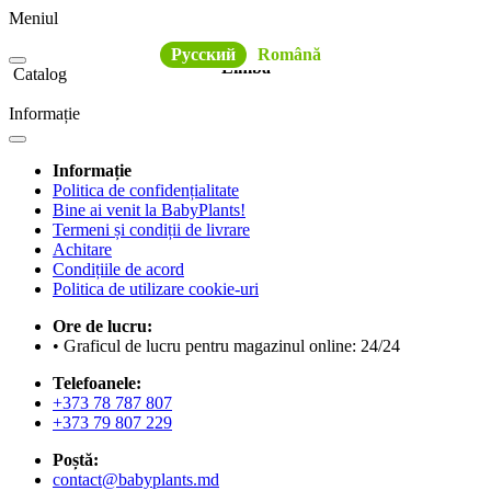
Meniul
Русский
Română
Limba
Catalog
Informație
Informație
Politica de confidențialitate
Bine ai venit la BabyPlants!
Termeni și condiții de livrare
Achitare
Condițiile de acord
Politica de utilizare cookie-uri
Ore de lucru:
• Graficul de lucru pentru magazinul online: 24/24
Telefoanele:
+373 78 787 807
+373 79 807 229
Poștă:
contact@babyplants.md