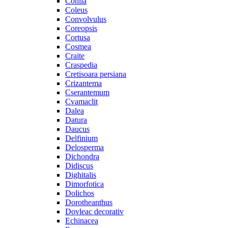
Cohiia
Coleus
Convolvulus
Coreopsis
Cortusa
Cosmea
Craite
Craspedia
Cretisoara persiana
Crizantema
Cserantemum
Cvamaclit
Dalea
Datura
Daucus
Delfinium
Delosperma
Dichondra
Didiscus
Dighitalis
Dimorfotica
Dolichos
Dorotheanthus
Dovleac decorativ
Echinacea